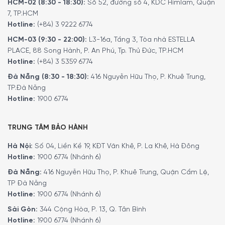
HCM-02 (8:30 - 18:30):
Số 52, đường số 4, KDC Himlam, Quận
7, TP.HCM
Hotline:
(+84) 3 9222 6774
HCM-03 (9:30 - 22:00):
L3-16a, Tầng 3, Tòa nhà ESTELLA
PLACE, 88 Song Hành, P. An Phú, Tp. Thủ Đức, TP.HCM
Hotline:
(+84) 3 5359 6774
Đà Nẵng (8:30 - 18:30):
416 Nguyễn Hữu Thọ, P. Khuê Trung,
TP.Đà Nẵng
Hotline:
1900 6774
TRUNG TÂM BẢO HÀNH
Hà Nội:
Số 04, Liền Kề 19, KĐT Văn Khê, P. La Khê, Hà Đông
Hotline:
1900 6774 (Nhánh 6)
Đà Nẵng:
416 Nguyễn Hữu Thọ, P. Khuê Trung, Quận Cẩm Lệ,
TP Đà Nẵng
Hotline:
1900 6774 (Nhánh 6)
Sài Gòn:
344 Cộng Hòa, P. 13, Q. Tân Bình
Hotline:
1900 6774 (Nhánh 6)