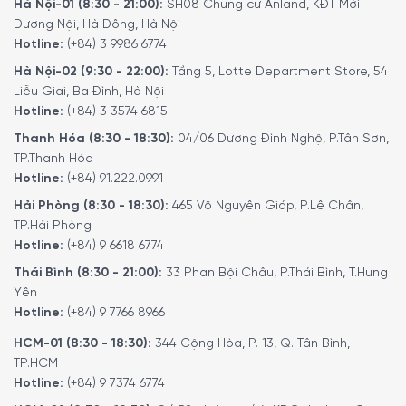
Hà Nội-01 (8:30 - 21:00):
SH08 Chung cư Anland, KĐT Mới
Dương Nội, Hà Đông, Hà Nội
Hotline:
(+84) 3 9986 6774
Hà Nội-02 (9:30 - 22:00):
Tầng 5, Lotte Department Store, 54
Liễu Giai, Ba Đình, Hà Nội
Hotline:
(+84) 3 3574 6815
Thanh Hóa (8:30 - 18:30):
04/06 Dương Đình Nghệ, P.Tân Sơn,
TP.Thanh Hóa
Hotline:
(+84) 91.222.0991
Hải Phòng (8:30 - 18:30):
465 Võ Nguyên Giáp, P.Lê Chân,
TP.Hải Phòng
Hotline:
(+84) 9 6618 6774
Thái Bình (8:30 - 21:00):
33 Phan Bội Châu, P.Thái Bình, T.Hưng
Yên
Hotline:
(+84) 9 7766 8966
HCM-01 (8:30 - 18:30):
344 Cộng Hòa, P. 13, Q. Tân Bình,
TP.HCM
Hotline:
(+84) 9 7374 6774