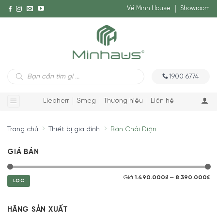
Về Minh House
Showroom
Tìm
1900 6774
kiếm
sản
phẩm
Liebherr
Smeg
Thương hiệu
Liên hệ
Trang chủ
Thiết bị gia đình
Bàn Chải Điện
GIÁ BÁN
Giá
1.490.000₫
—
8.390.000₫
LỌC
HÃNG SẢN XUẤT