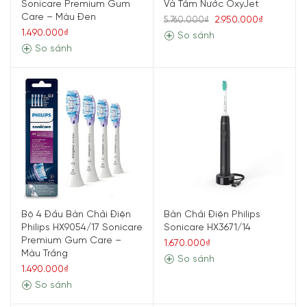
Sonicare Premium Gum
Và Tăm Nước OxyJet
Care – Màu Đen
2.950.000₫
5.760.000₫
1.490.000₫
So sánh
So sánh
Bộ 4 Đầu Bàn Chải Điện
Bàn Chải Điện Philips
Philips HX9054/17 Sonicare
Sonicare HX3671/14
Premium Gum Care –
1.670.000₫
Màu Trắng
So sánh
1.490.000₫
So sánh