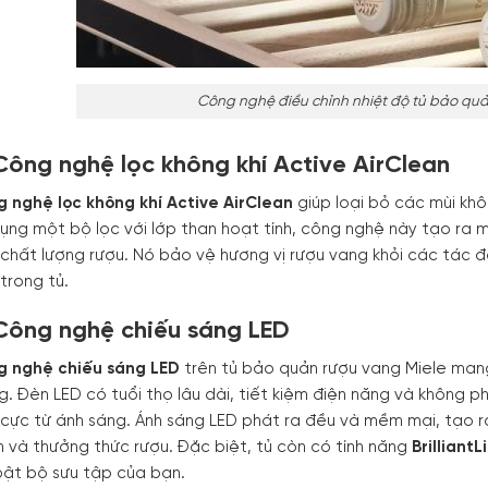
Công nghệ điều chỉnh nhiệt độ tủ bảo quả
Công nghệ lọc không khí Active AirClean
 nghệ lọc không khí Active AirClean
giúp loại bỏ các mùi kh
ụng một bộ lọc với lớp than hoạt tính, công nghệ này tạo ra 
chất lượng rượu. Nó bảo vệ hương vị rượu vang khỏi các tác độ
trong tủ.
 Công nghệ chiếu sáng LED
g nghệ chiếu sáng LED
trên tủ bảo quản rượu vang Miele mang đ
g. Đèn LED có tuổi thọ lâu dài, tiết kiệm điện năng và không p
 cực từ ánh sáng. Ánh sáng LED phát ra đều và mềm mại, tạo r
 và thưởng thức rượu. Đặc biệt, tủ còn có tính năng
BrilliantL
bật bộ sưu tập của bạn.