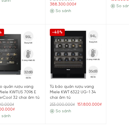
 sánh
388.300.000₫
So sá
So sánh
%
-40%
o quản rượu vang
Tủ bảo quản rượu vang
Miele KWTUS 7096 E
Miele KWT 6322 UG-1 34
rCool 32 chai âm tủ
chai âm tủ
151.800.000₫
00.000₫
253.000.000₫
00.000₫
So sánh
 sánh