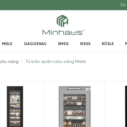
Dự 
MIELE
GAGGENAU
SMEG
RIESS
RÖSLE
ượu vang
Tủ bảo quản rượu vang Miele