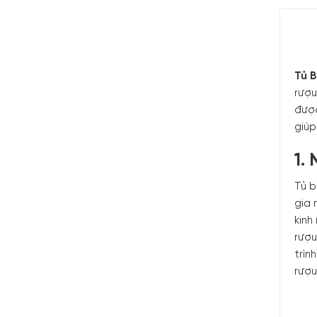
Tủ 
rượu
được
giúp
1.
Tủ b
gia 
kinh
rượu
trìn
rượu