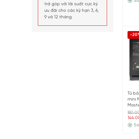
So
trả góp với lãi suất cực kỳ
ưu đãi cho các kỳ hạn 3, 6,
9 và 12 tháng.
-20
Tủ bả
mini 
Maste
180.0
144.0
So