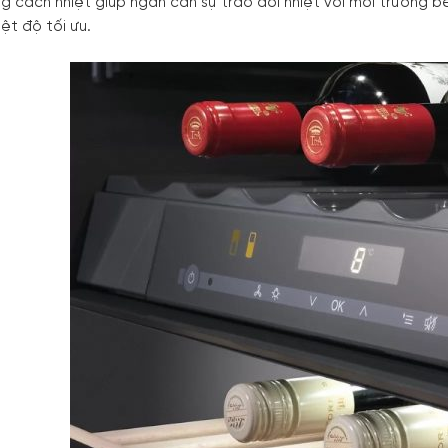
g cách nhiệt giúp ngăn cản sự trao đổi nhiệt với môi trường
iệt độ tối ưu.