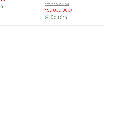
563.250.000₫
nh
450.000.000₫
So sánh