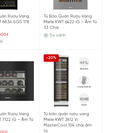
uản Rượu Vang
Tủ Bảo Quản Rượu Vang
T 6834 SGS 178
Miele KWT 6422 iG – Âm Tủ
33 Chai
000₫
So sánh
nh
-20%
uản Rượu Vang
Tủ bảo quản rượu vang
 7122 iG – Âm Tủ
Miele KWT 2612 Vi
MasterCool 104 chai âm
tủ
000₫