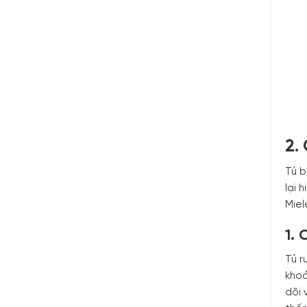
2.
Tủ b
lại 
Miel
1. 
Tủ r
kho
dõi 