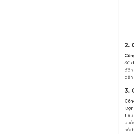
2. 
Công
Sử d
đến 
bên 
3.
Côn
lượn
tiêu
quản
nổi 