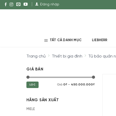
Đăng nhập
TẤT CẢ DANH MỤC
LIEBHERR
Trang chủ
Thiết bị gia đình
Tủ bảo quản r
GIÁ BÁN
Giá
0₫
—
450.000.000₫
LỌC
HÃNG SẢN XUẤT
MIELE