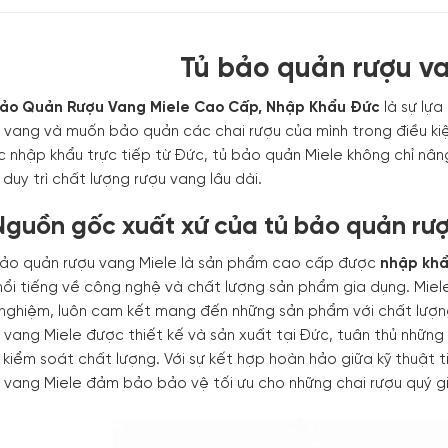
Tủ bảo quản rượu va
Bảo Quản Rượu Vang Miele Cao Cấp, Nhập Khẩu Đức
là sự lựa
 vang và muốn bảo quản các chai rượu của mình trong điều kiện 
 nhập khẩu trực tiếp từ Đức, tủ bảo quản Miele không chỉ nân
 duy trì chất lượng rượu vang lâu dài.
 Nguồn gốc xuất xứ của tủ bảo quản rư
ảo quản rượu vang Miele là sản phẩm cao cấp được
nhập khẩ
nổi tiếng về công nghệ và chất lượng sản phẩm gia dụng. Miele
 nghiệm, luôn cam kết mang đến những sản phẩm với chất lượn
 vang Miele được thiết kế và sản xuất tại Đức, tuân thủ nhữn
h kiểm soát chất lượng. Với sự kết hợp hoàn hảo giữa kỹ thuật t
 vang Miele đảm bảo bảo vệ tối ưu cho những chai rượu quý g