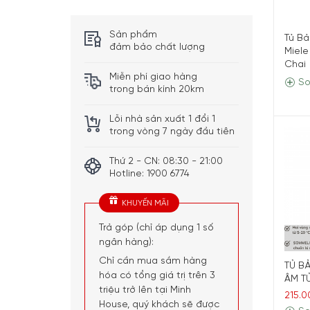
Sản phẩm
Tủ B
đảm bảo chất lượng
Miele
Chai
Miễn phí giao hàng
So
trong bán kính 20km
Lỗi nhà sản xuất 1 đổi 1
trong vòng 7 ngày đầu tiên
Thứ 2 - CN: 08:30 - 21:00
Hotline: 1900 6774
KHUYẾN MÃI
Trả góp (chỉ áp dụng 1 số
ngân hàng):
Chỉ cần mua sắm hàng
TỦ B
hóa có tổng giá trị trên 3
ÂM TỦ
triệu trở lên tại Minh
215.0
House, quý khách sẽ được