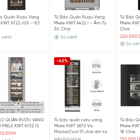
ảo Quản Rượu Vang
Tủ Bảo Quản Rượu Vang
Tủ Bảo Q
 KWT 6722 iGS – 83
Miele KWT 6422 i – Âm Tủ
Miele KW
30 Chai
Chai
220.000.
 sánh
So sánh
So sá
-40%
ẢO QUẢN RƯỢU VANG
Tủ bảo quản rượu vang
Tủ Bảo Q
 MIELE KWT 6722 IS
Miele KWT 2672 Vis
Miele KWT
MasterCool 91 chai âm tủ
18 Chai
00.000₫
130.000.
648.000.000₫