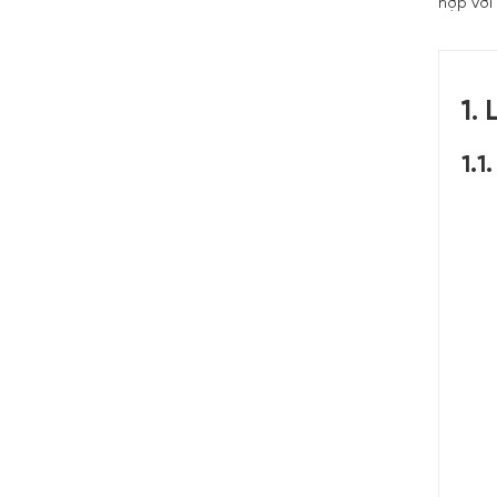
hợp với
1.
1.1