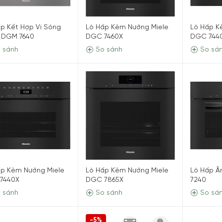
p Kết Hợp Vi Sóng
Lò Hấp Kèm Nướng Miele
Lò Hấp K
e DGM 7640
DGC 7460X
DGC 744
 sánh
So sánh
So sá
ấp Kèm Nướng Miele
Lò Hấp Kèm Nướng Miele
Lò Hấp Â
7440X
DGC 7865X
7240
 sánh
So sánh
So sá
-5%