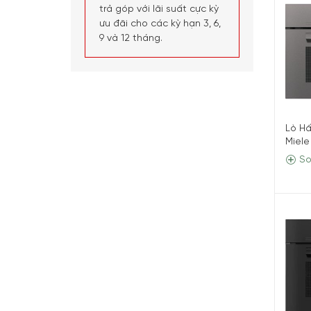
trả góp với lãi suất cực kỳ
ưu đãi cho các kỳ hạn 3, 6,
9 và 12 tháng.
Lò Hấ
Miel
So