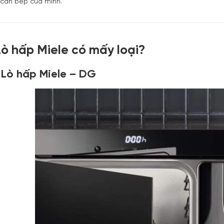
 căn bếp của mình.
 Lò hấp Miele có mấy loại?
. Lò hấp Miele – DG