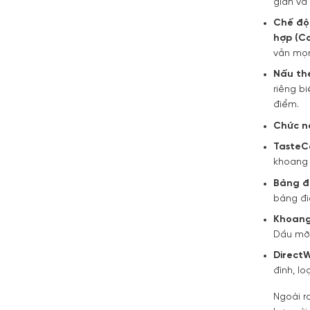
gian và
Chế độ
hợp (C
vẫn mọn
Nấu th
riêng b
điểm.
Chức n
TasteCo
khoang 
Bảng đi
bảng đi
Khoang 
Dầu mỡ 
DirectW
đình, l
Ngoài r