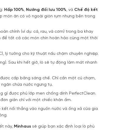
g:
Hấp 100%
,
Nướng đối lưu 100%
, và
Chế độ kết
úp món ăn có vỏ ngoài giòn rụm nhưng bên trong
n chỉnh (ví dụ: cá, rau, và cơm) trong ba khay
án để tất cả các món chín hoàn hảo cùng một thời
°C), lý tưởng cho kỹ thuật nấu chậm chuyên nghiệp.
ng). Sau khi hết giờ, lò sẽ tự động làm mát nhanh
 được cấp bằng sáng chế. Chỉ cần một cú chạm,
à ngăn chứa nước ngưng tụ.
 gỉ được phủ lớp men chống dính PerfectClean.
đơn giản chỉ với một chiếc khăn ẩm.
 kết nối thẳng vào nguồn nước và ống xả của gia
ông.
ết này,
Minhaus
sẽ giúp bạn xác định loại lò phù