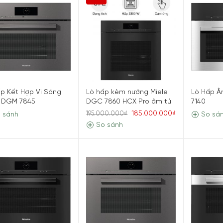
p Kết Hợp Vi Sóng
Lò hấp kèm nướng Miele
Lò Hấp Â
e DGM 7845
DGC 7860 HCX Pro âm tủ
7140
185.000.000₫
195.000.000₫
 sánh
So sá
So sánh