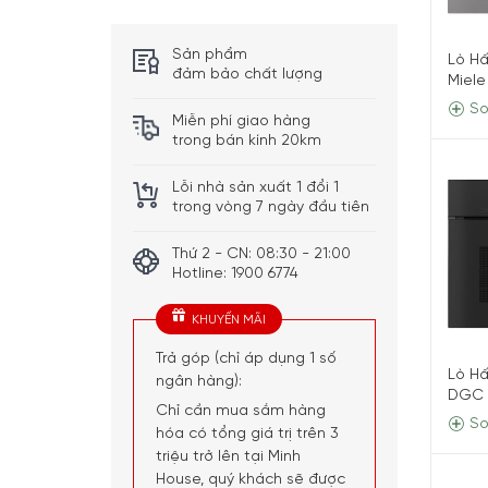
Sản phẩm
Lò Hấ
đảm bảo chất lượng
Miel
So
Miễn phí giao hàng
trong bán kính 20km
Lỗi nhà sản xuất 1 đổi 1
trong vòng 7 ngày đầu tiên
Thứ 2 - CN: 08:30 - 21:00
Hotline: 1900 6774
KHUYẾN MÃI
Trả góp (chỉ áp dụng 1 số
Lò H
ngân hàng):
DGC 
Chỉ cần mua sắm hàng
So
hóa có tổng giá trị trên 3
triệu trở lên tại Minh
House, quý khách sẽ được