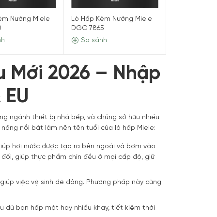
èm Nướng Miele
Lò Hấp Kèm Nướng Miele
0
DGC 7865
nh
So sánh
u Mới 2026 – Nhập
 EU
g ngành thiết bị nhà bếp, và chúng sở hữu nhiều
 năng nổi bật làm nên tên tuổi của lò hấp Miele:
iúp hơi nước được tạo ra bên ngoài và bơm vào
đối, giúp thực phẩm chín đều ở mọi cấp độ, giữ
giúp việc vệ sinh dễ dàng. Phương pháp này cũng
 dù bạn hấp một hay nhiều khay, tiết kiệm thời