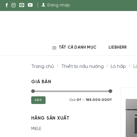
Đăng nhập
TẤT CẢ DANH MỤC
LIEBHERR
Trang chủ
Thiết bị nấu nướng
Lò hấp
Lò
GIÁ BÁN
Giá
0₫
—
185.000.000₫
LỌC
HÃNG SẢN XUẤT
MIELE