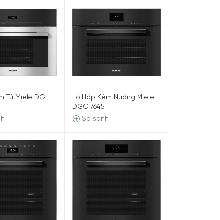
m Tủ Miele DG
Lò Hấp Kèm Nướng Miele
DGC 7645
nh
So sánh