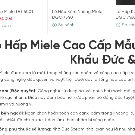
p Miele DG 6001
Lò Hấp Kèm Nướng Miele
Lò Hấp K
DGC 7540
DGC 746
0.000₫
So sánh
So sá
 sánh
ò Hấp Miele Cao Cấp Mẫ
Khẩu Đức &
Miele được xem là một trong những sản phẩm vô cùng cao cấp tron
ng công nghệ độc quyền và vượt trội. Dưới đây là tổng hợp các tính
eam (Độc quyền):
Công nghệ sử dụng hai vòi phun hơi mạnh mẽ, g
lò cực nhanh. Điều này đảm bảo hơi nước phân bổ đồng đều tuyệt 
amin và hương vị.
 bên ngoài:
Ngăn chặn hoàn toàn cặn canxi bám trong khoang lò, 
át nhiệt độ chính xác, tránh làm thực phẩm bị sũng nước.
ông phụ thuộc số lượng:
Nhờ DualSteam, thời gian nấu là như nhau