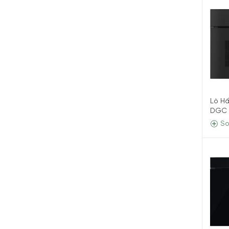
Lò H
DGC 
So