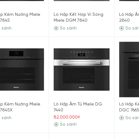
ấp Kèm Nướng Miele
Lò Hấp Kết Hợp Vi Sóng
Lò Hấp Â
7845
Miele DGM 7840
2840
 sánh
So sánh
So sá
ấp Kèm Nướng Miele
Lò Hấp Âm Tủ Miele DG
Lò Hấp K
7845X
7440
DGC 766
82.000.000₫
 sánh
So sá
So sánh