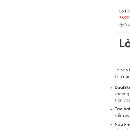
Lò Hấ
36.99
So
L
Lò hấp 
tính nă
DualSt
khoang 
trọn vit
Tạo hơi
kiểm so
Nấu kh