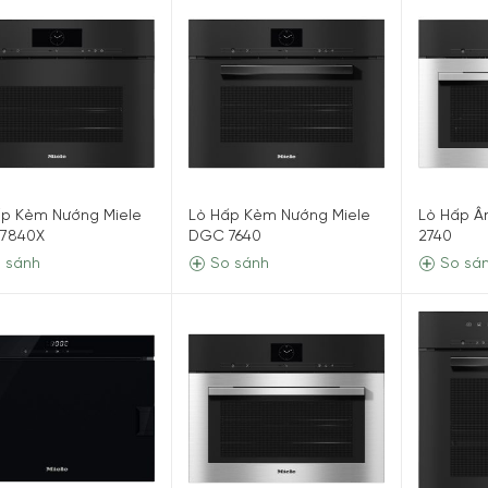
ấp Kèm Nướng Miele
Lò Hấp Kèm Nướng Miele
Lò Hấp Â
7840X
DGC 7640
2740
 sánh
So sánh
So sá