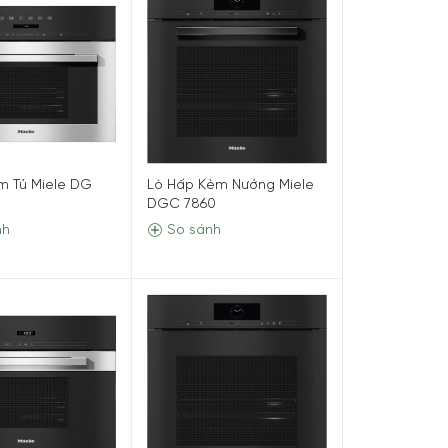
m Tủ Miele DG
Lò Hấp Kèm Nướng Miele
DGC 7860
nh
So sánh