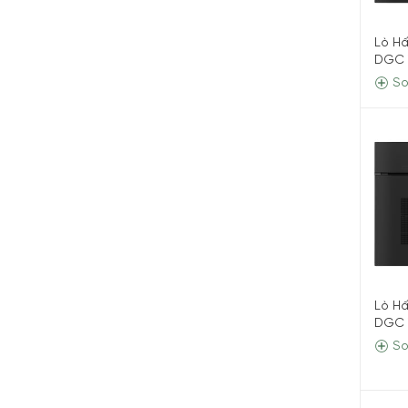
Lò H
DGC 
So
Lò H
DGC 
So