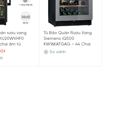
uản rượu vang
Tủ Bảo Quản Rượu Vang
 KU20WVHF0
Siemens iQ500
chai âm tủ
KW16KATGAG – 44 Chai
00₫
So sánh
nh