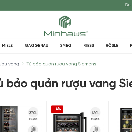
Dự 
MIELE
GAGGENAU
SMEG
RIESS
RÖSLE
ượu vang
Tủ bảo quản rượu vang Siemens
ủ bảo quản rượu vang S
-4%