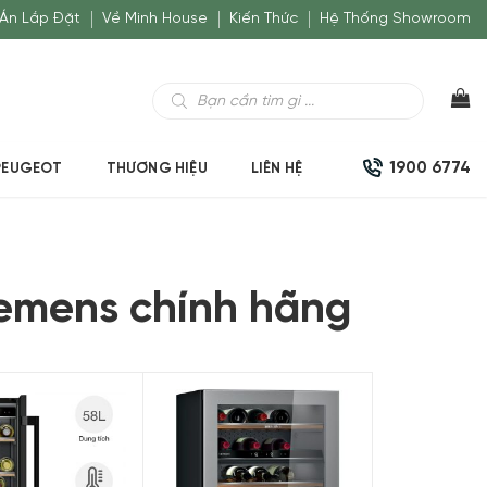
Án Lắp Đặt
Về Minh House
Kiến Thức
Hệ Thống Showroom
Tìm
kiếm
sản
phẩm
1900 6774
PEUGEOT
THƯƠNG HIỆU
LIÊN HỆ
iemens chính hãng