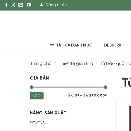
Đăng nhập
TẤT CẢ DANH MỤC
LIEBHERR
Trang chủ
Thiết bị gia đình
Tủ bảo quản r
GIÁ BÁN
T
Giá
0₫
—
84.270.000₫
LỌC
HÃNG SẢN XUẤT
SIEMENS