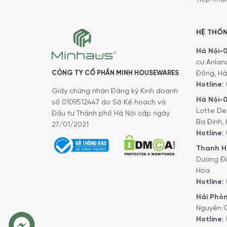
HỆ THỐ
Hà Nội-01
cư Anlan
CÔNG TY CỔ PHẦN MINH HOUSEWARES
Đông, Hà
Hotline:
Giấy chứng nhận Đăng ký Kinh doanh
Hà Nội-0
số 0109512447 do Sở Kế hoạch và
Lotte De
Đầu tư Thành phố Hà Nội cấp ngày
Ba Đình, 
27/01/2021
Hotline:
Thanh Hó
Dương Đì
Hóa
Hotline:
Hải Phòn
Nguyên G
Hotline: