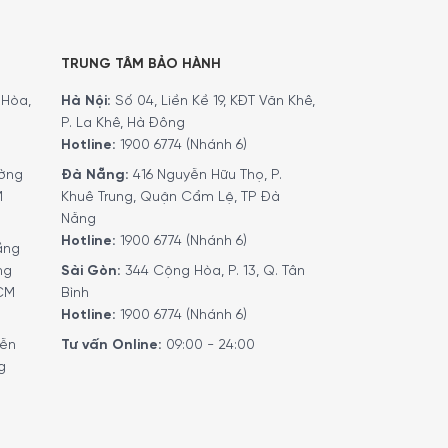
TRUNG TÂM BẢO HÀNH
Hòa,
Hà Nội:
Số 04, Liền Kề 19, KĐT Văn Khê,
P. La Khê, Hà Đông
Hotline:
1900 6774 (Nhánh 6)
ờng
Đà Nẵng:
416 Nguyễn Hữu Thọ, P.
M
Khuê Trung, Quận Cẩm Lệ, TP Đà
Nẵng
Hotline:
1900 6774 (Nhánh 6)
ầng
ng
Sài Gòn:
344 Cộng Hòa, P. 13, Q. Tân
HCM
Bình
Hotline:
1900 6774 (Nhánh 6)
yễn
Tư vấn Online:
09:00 - 24:00
g