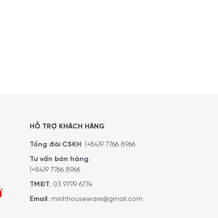
HỖ TRỢ KHÁCH HÀNG
Tổng đài CSKH
:
(+84)9 7766 8966
Tư vấn bán hàng
:
(+84)9 7766 8966
TMĐT
:
03 9799 6774
Email
:
minhhouseware@gmail.com