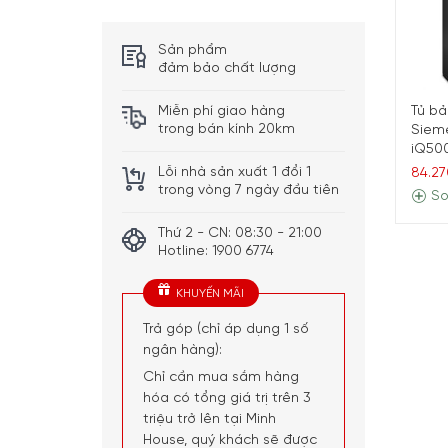
Sản phẩm
đảm bảo chất lượng
Miễn phí giao hàng
Tủ bả
trong bán kính 20km
Siem
iQ500
Lỗi nhà sản xuất 1 đổi 1
84.27
trong vòng 7 ngày đầu tiên
So
Thứ 2 - CN: 08:30 - 21:00
Hotline: 1900 6774
KHUYẾN MÃI
Trả góp (chỉ áp dụng 1 số
ngân hàng):
Chỉ cần mua sắm hàng
hóa có tổng giá trị trên 3
triệu trở lên tại Minh
House, quý khách sẽ được