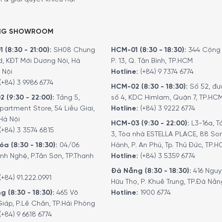
NG SHOWROOM
 (8:30 - 21:00):
SH08 Chung
HCM-01 (8:30 - 18:30):
344 Cộng 
d, KĐT Mới Dương Nội, Hà
P. 13, Q. Tân Bình, TP.HCM
 Nội
Hotline:
(+84) 9 7374 6774
(+84) 3 9986 6774
HCM-02 (8:30 - 18:30):
Số 52, đư
2 (9:30 - 22:00):
Tầng 5,
số 4, KDC Himlam, Quận 7, TP.HC
partment Store, 54 Liễu Giai,
Hotline:
(+84) 3 9222 6774
Hà Nội
HCM-03 (9:30 - 22:00):
L3-16a, T
(+84) 3 3574 6815
3, Tòa nhà ESTELLA PLACE, 88 So
a (8:30 - 18:30):
04/06
Hành, P. An Phú, Tp. Thủ Đức, TP.
nh Nghệ, P.Tân Sơn, TP.Thanh
Hotline:
(+84) 3 5359 6774
Đà Nẵng (8:30 - 18:30):
416 Ngu
(+84) 91.222.0991
Hữu Thọ, P. Khuê Trung, TP.Đà Nẵn
g (8:30 - 18:30):
465 Võ
Hotline:
1900 6774
iáp, P.Lê Chân, TP.Hải Phòng
(+84) 9 6618 6774