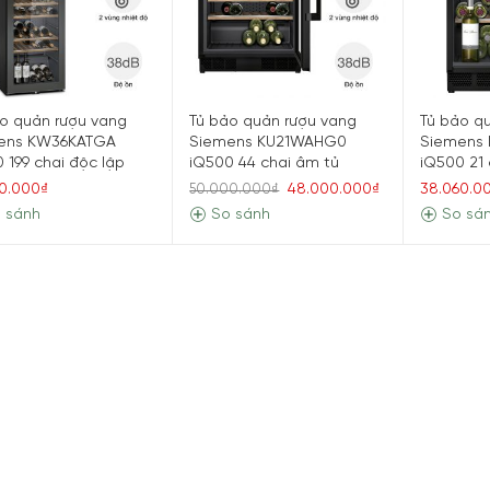
o quản rượu vang
Tủ bảo quản rượu vang
Tủ bảo q
ens KW36KATGA
Siemens KU21WAHG0
Siemens
 199 chai độc lập
iQ500 44 chai âm tủ
iQ500 21 
0.000₫
48.000.000₫
38.060.0
50.000.000₫
 sánh
So sánh
So sá