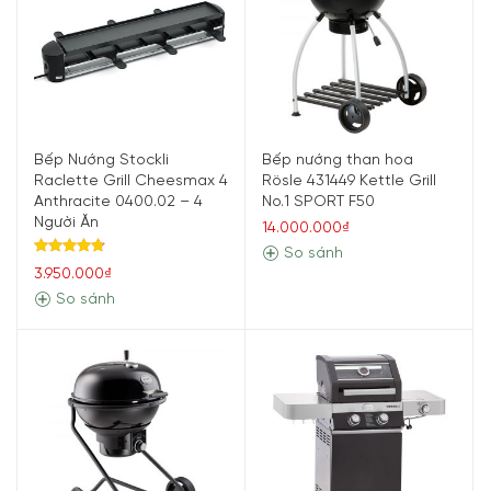
Bếp Nướng Stockli
Bếp nướng than hoa
Raclette Grill Cheesmax 4
Rösle 431449 Kettle Grill
Anthracite 0400.02 – 4
No.1 SPORT F50
Người Ăn
14.000.000₫
So sánh
Được xếp
3.950.000₫
hạng
4.71
5 sao
So sánh