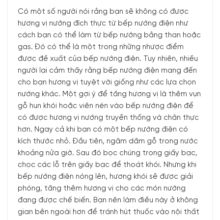
Có một số người nói rằng bạn sẽ không có được
hương vị nướng đích thực từ bếp nướng điện như
cách bạn có thể làm từ bếp nướng bằng than hoặc
gas. Đó có thể là một trong những nhược điểm
được đề xuất của bếp nướng điện. Tuy nhiên, nhiều
người lại cảm thấy rằng bếp nướng điện mang đến
cho bạn hương vị tuyệt vời giống như các lựa chọn
nướng khác. Một gợi ý để tăng hương vị là thêm vụn
gỗ hun khói hoặc viên nén vào bếp nướng điện để
có được hương vị nướng truyền thống và chân thực
hơn. Ngay cả khi bạn có một bếp nướng điện có
kích thước nhỏ. Đầu tiên, ngâm dăm gỗ trong nước
khoảng nửa giờ. Sau đó bọc chúng trong giấy bạc,
chọc các lỗ trên giấy bạc để thoát khói. Nhưng khi
bếp nướng điện nóng lên, hương khói sẽ được giải
phóng, tăng thêm hương vị cho các món nướng
đang được chế biến. Bạn nên làm điều này ở không
gian bên ngoài hơn để tránh hút thuốc vào nội thất