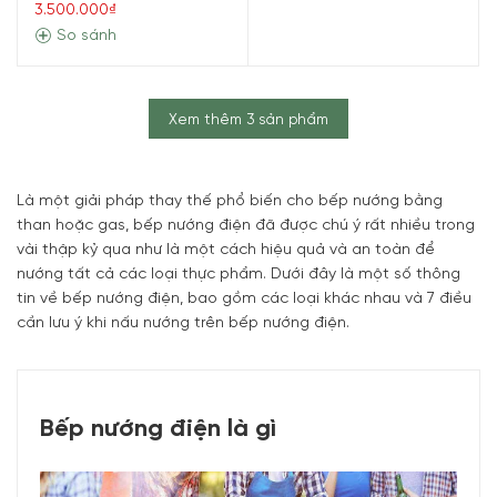
Được xếp
3.500.000₫
hạng
5.00
5 sao
So sánh
Xem thêm 3 sản phẩm
Là một giải pháp thay thế phổ biến cho bếp nướng bằng
than hoặc gas, bếp nướng điện đã được chú ý rất nhiều trong
vài thập kỷ qua như là một cách hiệu quả và an toàn để
nướng tất cả các loại thực phẩm. Dưới đây là một số thông
tin về bếp nướng điện, bao gồm các loại khác nhau và 7 điều
cần lưu ý khi nấu nướng trên bếp nướng điện.
Bếp nướng điện là gì