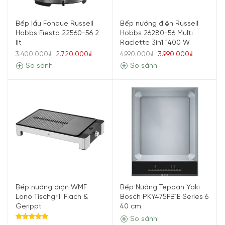
Bếp lẩu Fondue Russell
Bếp nướng điện Russell
Hobbs Fiesta 22560-56 2
Hobbs 26280-56 Multi
lít
Raclette 3in1 1400 W
2.720.000₫
3.990.000₫
3.400.000₫
4.990.000₫
So sánh
So sánh
Bếp nướng điện WMF
Bếp Nướng Teppan Yaki
Lono Tischgrill Flach &
Bosch PKY475FB1E Series 6
Gerippt
40 cm
So sánh