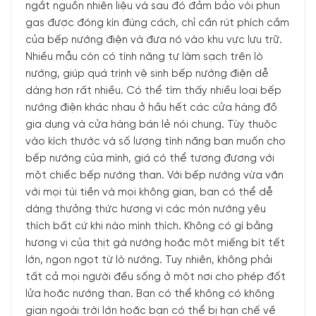
ngắt nguồn nhiên liệu và sau đó đảm bảo vòi phun
gas được đóng kín đúng cách, chỉ cần rút phích cắm
của bếp nướng điện và đưa nó vào khu vực lưu trữ.
Nhiều mẫu còn có tính năng tự làm sạch trên lò
nướng, giúp quá trình vệ sinh bếp nướng điện dễ
dàng hơn rất nhiều. Có thể tìm thấy nhiều loại bếp
nướng điện khác nhau ở hầu hết các cửa hàng đồ
gia dụng và cửa hàng bán lẻ nói chung. Tùy thuộc
vào kích thước và số lượng tính năng bạn muốn cho
bếp nướng của mình, giá có thể tương đương với
một chiếc bếp nướng than. Với bếp nướng vừa vặn
với mọi túi tiền và mọi không gian, bạn có thể dễ
dàng thưởng thức hương vị các món nướng yêu
thích bất cứ khi nào mình thích. Không có gì bằng
hương vị của thịt gà nướng hoặc một miếng bít tết
lớn, ngon ngọt từ lò nướng. Tuy nhiên, không phải
tất cả mọi người đều sống ở một nơi cho phép đốt
lửa hoặc nướng than. Bạn có thể không có không
gian ngoài trời lớn hoặc bạn có thể bị hạn chế về