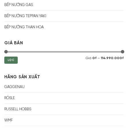
BẾP NƯỚNG GAS
BẾP NƯỚNG TEPPAN YAKI
BẾP NƯỚNG THAN HOA
GIÁ BÁN
Giá
0₫
—
114.990.000₫
LỌC
HÃNG SẢN XUẤT
GAGGENAU
RÖSLE
RUSSELL HOBBS
WMF