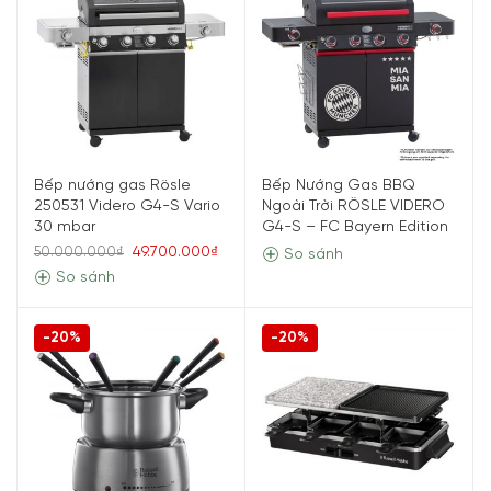
Bếp nướng gas Rösle
Bếp Nướng Gas BBQ
250531 Videro G4-S Vario
Ngoài Trời RÖSLE VIDERO
30 mbar
G4-S – FC Bayern Edition
49.700.000₫
50.000.000₫
So sánh
So sánh
-20%
-20%