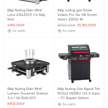
Bếp Nướng Điện Wmf
Bếp nướng gas Rösle
Lono 415430011 Có Nắp
Videro Pro G4-SB Smart
Kính
Vario+ 20500 W
4.990.000₫
55.760.000₫
69.700.000₫
So sánh
So sánh
Bếp Nướng Điện Wmf
Bếp Nướng Gas Ngoài Trời
Lumero Gourmet Station
RÖSLE VIDERO G3-S Vario
3 in 1 04.1548.0011
– FC Bayern Edition
6.900.000₫
So sánh