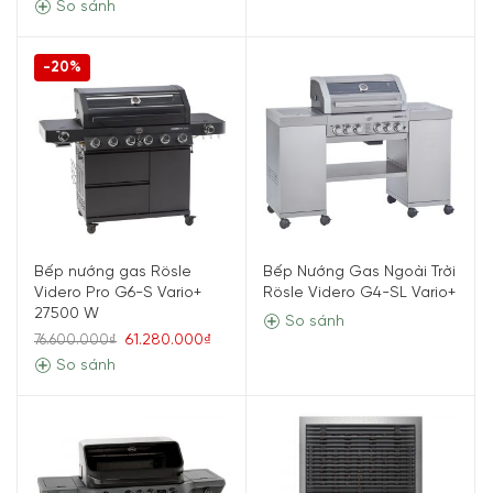
So sánh
-20%
Bếp nướng gas Rösle
Bếp Nướng Gas Ngoài Trời
Videro Pro G6-S Vario+
Rösle Videro G4-SL Vario+
27500 W
So sánh
61.280.000₫
76.600.000₫
So sánh