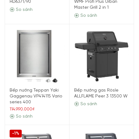
HD6371/90
WMF Profi Plus Urban
Master Grill 2 in 1
So sánh
So sánh
Bếp nướng Teppan Yaki
Bếp nướng gas Rösle
Gaggenau VP414115 Vario
ALLFLAME Peer 3 13500 W
series 400
So sánh
114.990.000₫
So sánh
-1%