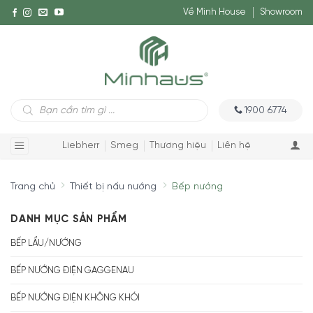
Về Minh House
Showroom
Tìm
1900 6774
kiếm
sản
phẩm
Liebherr
Smeg
Thương hiệu
Liên hệ
Trang chủ
Thiết bị nấu nướng
Bếp nướng
DANH MỤC SẢN PHẨM
BẾP LẨU/NƯỚNG
BẾP NƯỚNG ĐIỆN GAGGENAU
BẾP NƯỚNG ĐIỆN KHÔNG KHÓI