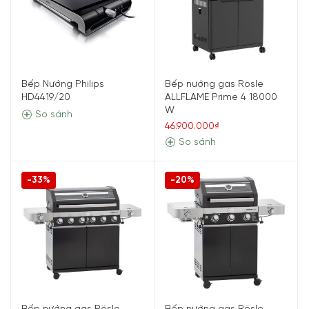
Bếp Nướng Philips
Bếp nướng gas Rösle
HD4419/20
ALLFLAME Prime 4 18000
W
So sánh
46.900.000₫
So sánh
-33%
-20%