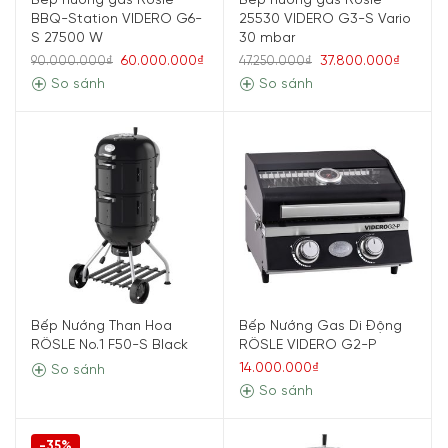
Bếp nướng gas Rösle
Bếp nướng gas Rösle
BBQ-Station VIDERO G6-
25530 VIDERO G3-S Vario
S 27500 W
30 mbar
60.000.000₫
37.800.000₫
90.000.000₫
47.250.000₫
So sánh
So sánh
Bếp Nướng Than Hoa
Bếp Nướng Gas Di Động
RÖSLE No.1 F50-S Black
RÖSLE VIDERO G2-P
14.000.000₫
So sánh
So sánh
-35%