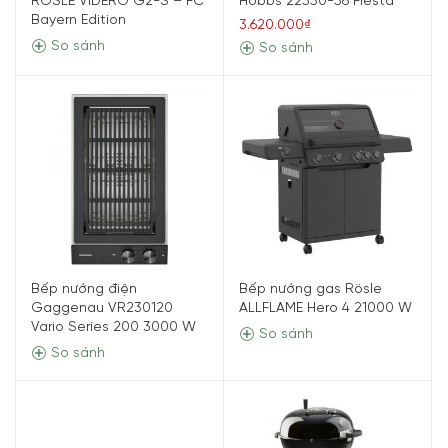
RÖSLE VIDERO G2-S – FC
Hobbs 22550-56 Fiesta
Bayern Edition
3.620.000₫
So sánh
So sánh
Bếp nướng điện
Bếp nướng gas Rösle
Gaggenau VR230120
ALLFLAME Hero 4 21000 W
Vario Series 200 3000 W
So sánh
So sánh