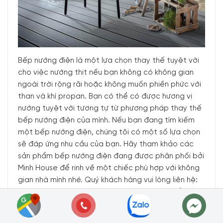
Bếp nướng điện là một lựa chọn thay thế tuyệt vời
cho việc nướng thịt nếu bạn không có không gian
ngoài trời rộng rãi hoặc không muốn phiền phức với
than và khí propan. Bạn có thể có được hương vị
nướng tuyệt vời tương tự từ phương pháp thay thế
bếp nướng điện của mình. Nếu bạn đang tìm kiếm
một bếp nướng điện, chúng tôi có một số lựa chọn
sẽ đáp ứng nhu cầu của bạn. Hãy tham khảo các
sản phẩm bếp nướng điện đang được phân phối bởi
Minh House để rinh về một chiếc phù hợp với không
gian nhà mình nhé. Quý khách hàng vui lòng liên hệ:
Hotline:
1900 6774
hoặc
024 7300 6774
để nhận
được những tư vấn chi tiết và đặt mua sản phẩm.
Hoặc Đặt hàng trực tiếp trên website, Minh