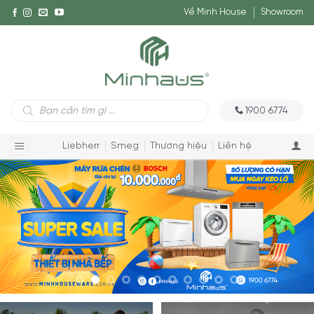
Về Minh House
Showroom
Tìm
1900 6774
kiếm
sản
phẩm
Liebherr
Smeg
Thương hiệu
Liên hệ