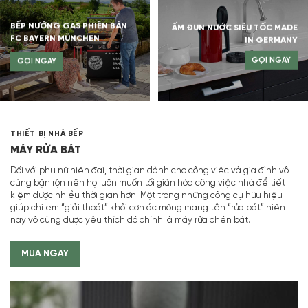
BẾP NƯỚNG GAS PHIÊN BẢN
ẤM ĐUN NƯỚC SIÊU TỐC MADE
FC BAYERN MÜNCHEN
IN GERMANY
GỌI NGAY
GỌI NGAY
THIẾT BỊ NHÀ BẾP
MÁY RỬA BÁT
Đối với phụ nữ hiện đại, thời gian dành cho công việc và gia đình vô
cùng bận rộn nên họ luôn muốn tối giản hóa công việc nhà để tiết
kiệm được nhiều thời gian hơn. Một trong những công cụ hữu hiệu
giúp chị em “giải thoát” khỏi cơn ác mộng mang tên “rửa bát” hiện
nay vô cùng được yêu thích đó chính là máy rửa chén bát.
MUA NGAY