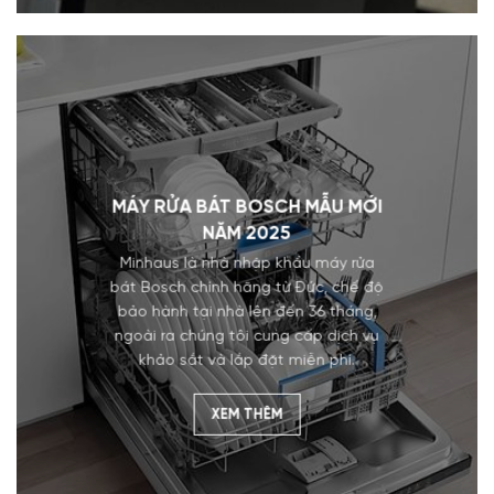
MÁY RỬA BÁT BOSCH MẪU MỚI
NĂM 2025
Minhaus là nhà nhập khẩu máy rửa
bát Bosch chính hãng từ Đức, chế độ
bảo hành tại nhà lên đến 36 tháng,
ngoài ra chúng tôi cung cấp dịch vụ
khảo sắt và lắp đặt miễn phí.
XEM THÊM