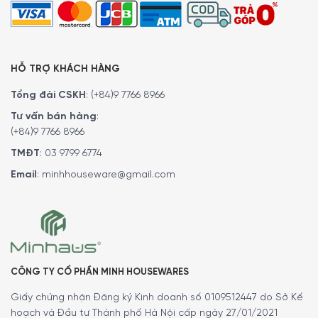
HỖ TRỢ KHÁCH HÀNG
Tổng đài CSKH
:
(+84)9 7766 8966
Tư vấn bán hàng
:
(+84)9 7766 8966
TMĐT
:
03 9799 6774
Email
:
minhhouseware@gmail.com
CÔNG TY CỔ PHẦN MINH HOUSEWARES
Giấy chứng nhận Đăng ký Kinh doanh số 0109512447 do Sở Kế
hoạch và Đầu tư Thành phố Hà Nội cấp ngày 27/01/2021