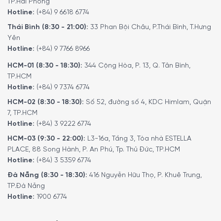
TP.Hải Phòng
Hotline:
(+84) 9 6618 6774
Thái Bình (8:30 - 21:00):
33 Phan Bội Châu, P.Thái Bình, T.Hưng
Yên
Hotline:
(+84) 9 7766 8966
HCM-01 (8:30 - 18:30):
344 Cộng Hòa, P. 13, Q. Tân Bình,
TP.HCM
Hotline:
(+84) 9 7374 6774
HCM-02 (8:30 - 18:30):
Số 52, đường số 4, KDC Himlam, Quận
7, TP.HCM
Hotline:
(+84) 3 9222 6774
HCM-03 (9:30 - 22:00):
L3-16a, Tầng 3, Tòa nhà ESTELLA
PLACE, 88 Song Hành, P. An Phú, Tp. Thủ Đức, TP.HCM
Hotline:
(+84) 3 5359 6774
Đà Nẵng (8:30 - 18:30):
416 Nguyễn Hữu Thọ, P. Khuê Trung,
TP.Đà Nẵng
Hotline:
1900 6774