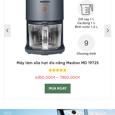
Máy làm sữa hạt đa năng Medion MD 19725
Được xếp
6.950.000₫ – 7.900.000₫
hạng
5.00
5 sao
MUA NGAY