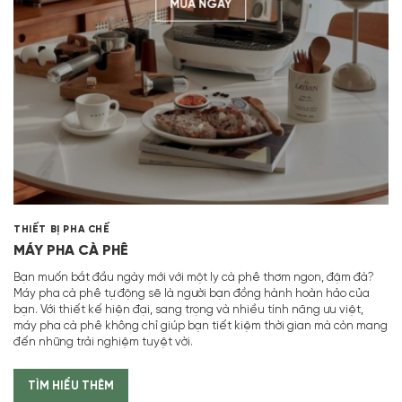
MUA NGAY
THIẾT BỊ PHA CHẾ
MÁY PHA CÀ PHÊ
Bạn muốn bắt đầu ngày mới với một ly cà phê thơm ngon, đậm đà?
Máy pha cà phê tự động sẽ là người bạn đồng hành hoàn hảo của
bạn. Với thiết kế hiện đại, sang trọng và nhiều tính năng ưu việt,
máy pha cà phê không chỉ giúp bạn tiết kiệm thời gian mà còn mang
đến những trải nghiệm tuyệt vời.
TÌM HIỂU THÊM