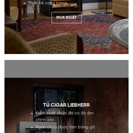
Thiết kế sang trọng
MUA NGAY
TỦ CIGAR LIEBHERR
Kiểm soát nhiệt độ và độ ẩm
chính xác
Ngăn chứa được làm bằng gỗ