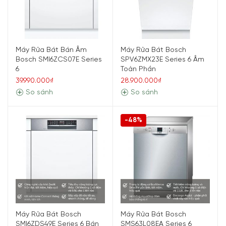
Máy Rửa Bát Bán Âm
Máy Rửa Bát Bosch
Bosch SMI6ZCS07E Series
SPV6ZMX23E Series 6 Âm
6
Toàn Phần
39.990.000₫
28.900.000₫
So sánh
So sánh
-48%
Máy Rửa Bát Bosch
Máy Rửa Bát Bosch
SMI6ZDS49E Series 6 Bán
SMS63L08EA Series 6