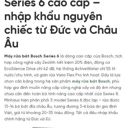
Series 6 cao cấp –
nhập khẩu nguyên
chiếc từ Đức và Châu
Âu
Máy rửa bát Bosch Series 6
là dòng cao cấp của Bosch, tích
hợp công nghệ sấy Zeolith tiết kiệm 20% điện, động cơ
EcoSilence Drive chỉ 42 dB, hệ thống ActiveWater chỉ 9,5 lít
nước/chu trình, và giàn rửa Vario Flex Pro linh hoạt. Đây là lựa
chọn cân bằng trong hệ sản phẩm
máy rửa bát Bosch
, phù
hợp gia đình muốn nâng cấp công nghệ sấy và độ êm nhưng
chưa cần đến toàn bộ tính năng cao cấp nhất của Series 8.
Minhaus hiện phân phối 3 model Series 6 độc lập – rửa được
13-14 bộ bát đĩa châu Âu, tương đương 3-6 bữa ăn gia đình
Việt, giá từ khoảng 20-35 triệu đồng. Tất cả đều nhập khẩu
chính hãng từ Đức và EU.