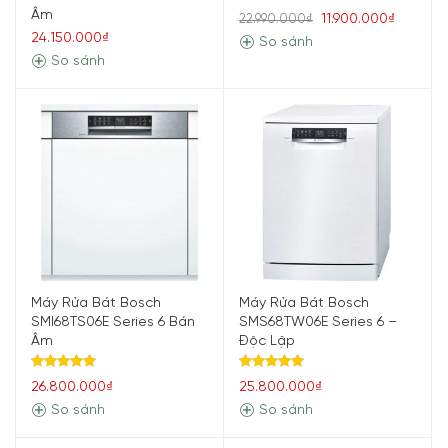
Âm
11.900.000₫
22.990.000₫
24.150.000₫
So sánh
So sánh
Máy Rửa Bát Bosch
Máy Rửa Bát Bosch
SMI68TS06E Series 6 Bán
SMS68TW06E Series 6 –
Âm
Độc Lập
Được xếp
Được xếp
26.800.000₫
25.800.000₫
hạng
5.00
hạng
5.00
5 sao
5 sao
So sánh
So sánh