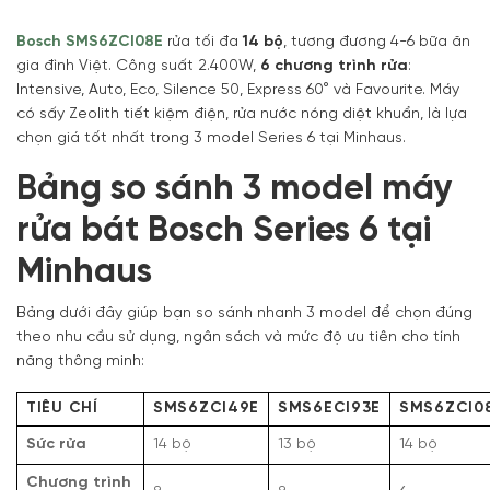
Bosch SMS6ZCI08E
rửa tối đa
14 bộ
, tương đương 4-6 bữa ăn
gia đình Việt. Công suất 2.400W,
6 chương trình rửa
:
Intensive, Auto, Eco, Silence 50, Express 60° và Favourite. Máy
có sấy Zeolith tiết kiệm điện, rửa nước nóng diệt khuẩn, là lựa
chọn giá tốt nhất trong 3 model Series 6 tại Minhaus.
Bảng so sánh 3 model máy
rửa bát Bosch Series 6 tại
Minhaus
Bảng dưới đây giúp bạn so sánh nhanh 3 model để chọn đúng
theo nhu cầu sử dụng, ngân sách và mức độ ưu tiên cho tính
năng thông minh:
TIÊU CHÍ
SMS6ZCI49E
SMS6ECI93E
SMS6ZCI0
Sức rửa
14 bộ
13 bộ
14 bộ
Chương trình