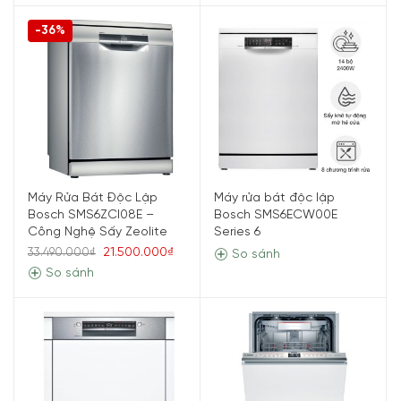
-36%
Máy Rửa Bát Độc Lập
Máy rửa bát độc lập
Bosch SMS6ZCI08E –
Bosch SMS6ECW00E
Công Nghệ Sấy Zeolite
Series 6
21.500.000₫
33.490.000₫
So sánh
So sánh