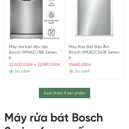
Máy rửa bát độc lập
Máy Rửa Bát Bán Âm
Bosch SMS6ZCI16E Series
Bosch SMU6ZCS49E Series
6
6
22.500.000₫
–
22.990.000₫
29.490.000₫
So sánh
So sánh
Xem thêm 8 sản phẩm
Máy rửa bát Bosch