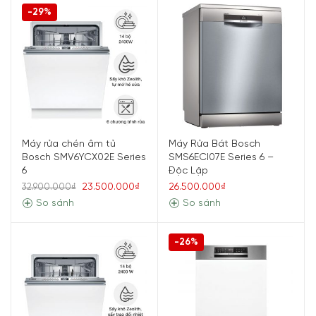
-29%
Máy rửa chén âm tủ
Máy Rửa Bát Bosch
Bosch SMV6YCX02E Series
SMS6ECI07E Series 6 –
6
Độc Lập
23.500.000₫
26.500.000₫
32.900.000₫
So sánh
So sánh
-26%