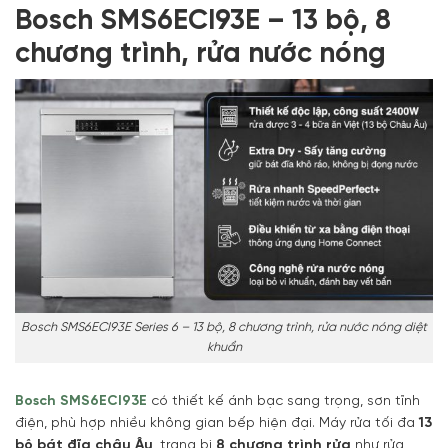
Bosch SMS6ECI93E – 13 bộ, 8
chương trình, rửa nước nóng
Bosch SMS6ECI93E Series 6 – 13 bộ, 8 chương trình, rửa nước nóng diệt
khuẩn
Bosch SMS6ECI93E
có thiết kế ánh bạc sang trọng, sơn tĩnh
điện, phù hợp nhiều không gian bếp hiện đại. Máy rửa tối đa
13
bộ bát đĩa châu Âu
, trang bị
8 chương trình rửa
như rửa