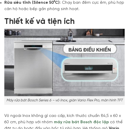
Rửa siêu tĩnh (Silence 50°C):
Chạy ban đêm cực êm, phù hợp
căn hộ hoặc bếp gần phòng sinh hoạt.
Thiết kế và tiện ích
Máy rửa bát Bosch Series 6 – vỏ Inox, giàn Vario Flex Pro, màn hình TFT
Vỏ ngoài Inox không gỉ cao cấp, kích thước chuẩn 84,5 x 60 x
60 cm, phù hợp với nhóm
máy rửa bát Bosch độc lập
có thể
đặt tự do hoặc đẩy vào hốc tủ phù hợp. Hệ thống giỏ
Vario