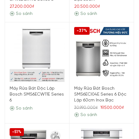
27.200.000₫
20.500.000₫
So sánh
So sánh
-37%
Máy Rửa Bát Độc Lập
Máy Rửa Bát Bosch
Bosch SMS6ECW11E Series
SMS6ECI04E Series 6 Độc
6
Lập 60cm Inox Bạc
19.500.000₫
30.990.000₫
So sánh
So sánh
-51%