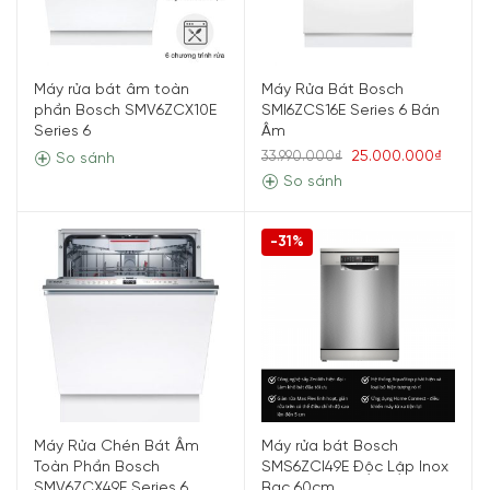
Máy rửa bát âm toàn
Máy Rửa Bát Bosch
phần Bosch SMV6ZCX10E
SMI6ZCS16E Series 6 Bán
Series 6
Âm
25.000.000₫
33.990.000₫
So sánh
So sánh
-31%
Máy Rửa Chén Bát Âm
Máy rửa bát Bosch
Toàn Phần Bosch
SMS6ZCI49E Độc Lập Inox
SMV6ZCX49E Series 6
Bạc 60cm