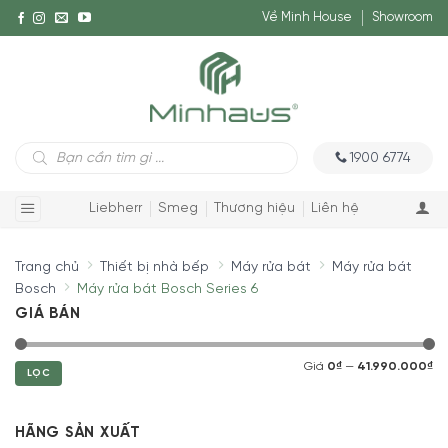
Về Minh House
Showroom
Tìm
1900 6774
kiếm
sản
phẩm
Liebherr
Smeg
Thương hiệu
Liên hệ
Trang chủ
Thiết bị nhà bếp
Máy rửa bát
Máy rửa bát
Bosch
Máy rửa bát Bosch Series 6
GIÁ BÁN
Giá
0₫
—
41.990.000₫
LỌC
HÃNG SẢN XUẤT