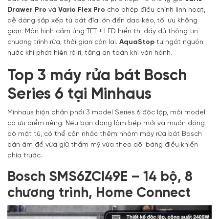
Drawer Pro
và
Vario Flex Pro
cho phép điều chỉnh linh hoạt,
dễ dàng sắp xếp từ bát đĩa lớn đến dao kéo, tối ưu không
gian. Màn hình cảm ứng TFT + LED hiển thị đầy đủ thông tin
chương trình rửa, thời gian còn lại.
AquaStop
tự ngắt nguồn
nước khi phát hiện rò rỉ, tăng an toàn khi vận hành.
Top 3 máy rửa bát Bosch
Series 6 tại Minhaus
Minhaus hiện phân phối 3 model Series 6 độc lập, mỗi model
có ưu điểm riêng. Nếu bạn đang làm bếp mới và muốn đồng
bộ mặt tủ, có thể cân nhắc thêm nhóm máy rửa bát Bosch
bán âm để vừa giữ thẩm mỹ vừa theo dõi bảng điều khiển
phía trước.
Bosch SMS6ZCI49E – 14 bộ, 8
chương trình, Home Connect