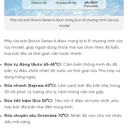
Máy rửa bát Bosch Series 6 được trang bị 6-8 chương trình rửa tùy
model
Máy rửa bát Bosch Series 6 được trang bị 6-8 chương trình rửa
tùy model, giúp người dùng thoải mái lựa chọn theo độ bẩn,
loại bát đĩa và thời gian cần hoàn thành:
Rửa tự động (Auto 45-65°C):
Cảm biến thông minh đo độ
bẩn, tự điều chỉnh nhiệt độ nước và thời gian rửa. Phù hợp sử
dụng hàng ngày.
Rửa nhanh (Express 60°C):
Làm sạch bát đĩa bẩn nhẹ trong
30-45 phút. Lý tưởng cho ly, tách mỏng cần rửa gấp.
Rửa tiết kiệm (Eco 50°C):
Tiêu tốn ít điện và nước nhất, phù
hợp bát đĩa bẩn nhẹ đến trung bình.
Rửa chuyên sâu (Intensive 70°C):
Nhiệt độ cao cho nồi chảo
dầu mỡ nặng.