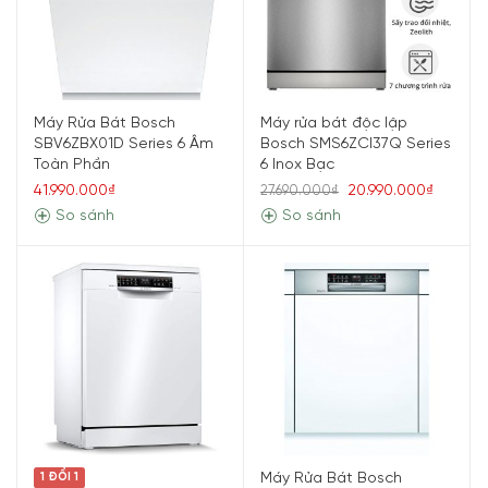
Máy Rửa Bát Bosch
Máy rửa bát độc lập
SBV6ZBX01D Series 6 Âm
Bosch SMS6ZCI37Q Series
Toàn Phần
6 Inox Bạc
41.990.000₫
20.990.000₫
27.690.000₫
So sánh
So sánh
Máy Rửa Bát Bosch
1 ĐỔI 1