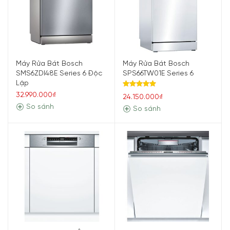
Máy Rửa Bát Bosch
Máy Rửa Bát Bosch
SMS6ZDI48E Series 6 Độc
SPS66TW01E Series 6
Lập
Được xếp
32.990.000₫
24.150.000₫
hạng
5.00
So sánh
5 sao
So sánh