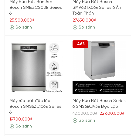
Máy Rửa Bát Bán Âm
Máy Rửa Bát Bosch
Bosch SMI6ZCS00E Series
SMV68TX06E Series 6 Âm
6
Toàn Phần
25.500.000₫
27.650.000₫
So sánh
So sánh
-46%
Máy rửa bát độc lập
Máy Rửa Bát Bosch Series
Bosch SMS6ZCI06E Series
6 SMS6ECI93E Độc Lập
6
22.600.000₫
42.000.000₫
19.700.000₫
So sánh
So sánh