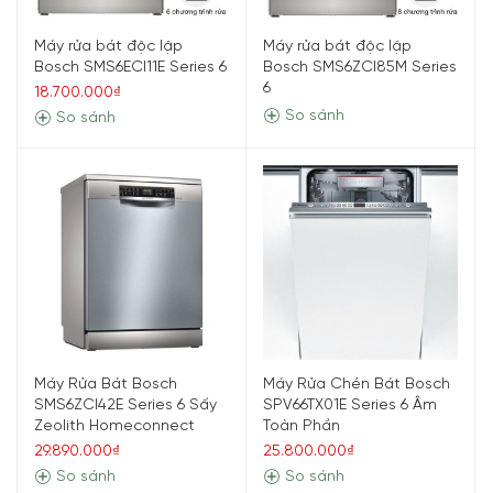
Máy rửa bát độc lập
Máy rửa bát độc lập
Bosch SMS6ECI11E Series 6
Bosch SMS6ZCI85M Series
6
18.700.000₫
So sánh
So sánh
Máy Rửa Bát Bosch
Máy Rửa Chén Bát Bosch
SMS6ZCI42E Series 6 Sấy
SPV66TX01E Series 6 Âm
Zeolith Homeconnect
Toàn Phần
29.890.000₫
25.800.000₫
So sánh
So sánh