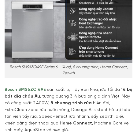
Bosch SMS6ZCI49E Series 6 – 14 bộ, 8 chương trình, Home Connect,
Zeolith
Bosch SMS6ZCI49E
sản xuất tại Tây Ban Nha, rửa tối đa
14 bộ
bát đĩa châu Âu
, tương đương 3-4 bữa ăn gia đình Việt. Máy
có công suất 2.400W,
8 chương trình rửa
hiện đại,
ExtraClean Zone rửa nước nóng, Dosage Assistant hỗ trợ hòa
tan viên tẩy rửa, SpeedPerfect rửa nhanh, sấy Zeolith, điều
khiển bằng điện thoại qua
Home Connect
, Machine Care vệ
sinh máy, AquaStop và hẹn giờ.