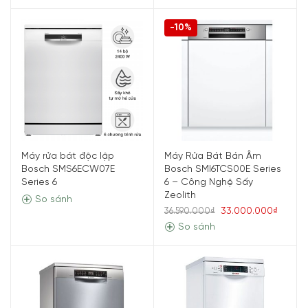
-10%
Máy rửa bát độc lập
Máy Rửa Bát Bán Âm
Bosch SMS6ECW07E
Bosch SMI6TCS00E Series
Series 6
6 – Công Nghệ Sấy
Zeolith
So sánh
33.000.000₫
36.590.000₫
So sánh