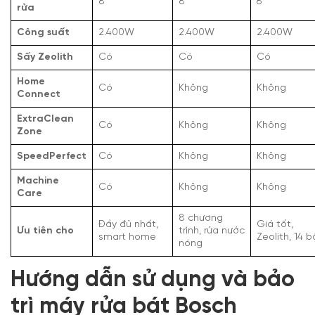
8
8
6
rửa
Công suất
2.400W
2.400W
2.400W
Sấy Zeolith
Có
Có
Có
Home
Có
Không
Không
Connect
ExtraClean
Có
Không
Không
Zone
SpeedPerfect
Có
Không
Không
Machine
Có
Không
Không
Care
8 chương
Đầy đủ nhất,
Giá tốt,
Ưu tiên cho
trình, rửa nước
smart home
Zeolith, 14 b
nóng
Hướng dẫn sử dụng và bảo
trì máy rửa bát Bosch