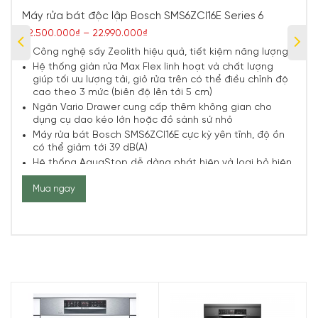
Máy rửa bát độc lập Bosch SMS6ZCI16E Series 6
22.500.000₫
–
22.990.000₫
Công nghệ sấy Zeolith hiệu quả, tiết kiệm năng lượng
Hệ thống giàn rửa Max Flex linh hoạt và chất lượng
giúp tối ưu lượng tải, giỏ rửa trên có thể điều chỉnh độ
cao theo 3 mức (biên độ lên tới 5 cm)
Ngăn Vario Drawer
cung cấp thêm không gian cho
dụng cụ dao kéo lớn hoặc đồ sành sứ nhỏ
Máy rửa bát Bosch SMS6ZCI16E cực kỳ yên tĩnh, độ ồn
có thể giảm tới 39 dB(A)
Hệ thống AquaStop dễ dàng phát hiện và loại bỏ hiện
tượng rò rỉ
Mua ngay
AquaSensor đo độ bẩn và điều chỉnh lượng nước
Kết nối ứng dụng Home Connect và sử dụng tiện ích