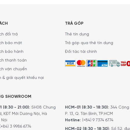
SÁCH
TRẢ GÓP
h đổi trả
Thẻ tín dụng
ch bảo mật
Trả góp qua thẻ tín dụng
ch bảo hành
Đối tác tài chính
ch thanh toán
ch vận chuyển
 & giải quyết khiếu nại
NG SHOWROOM
 (8:30 - 21:00):
SH08 Chung
HCM-01 (8:30 - 18:30):
344 Cộng 
d, KĐT Mới Dương Nội, Hà
P. 13, Q. Tân Bình, TP.HCM
 Nội
Hotline:
(+84) 9 7374 6774
(+84) 3 9986 6774
HCM-02 (8:30 - 18:30):
Số 52, đư