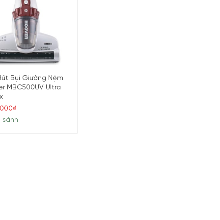
Hút Bụi Giường Nệm
er MBC500UV Ultra
x
.000₫
 sánh