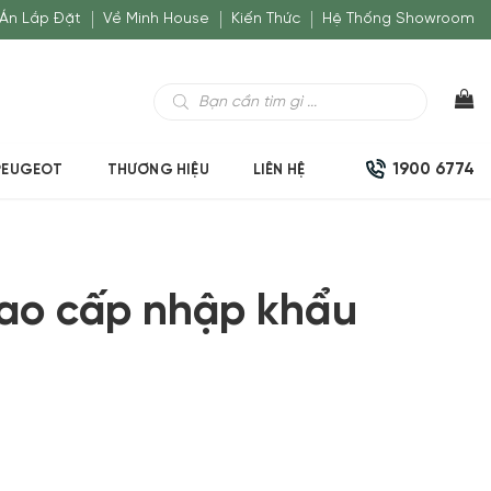
Án Lắp Đặt
Về Minh House
Kiến Thức
Hệ Thống Showroom
Tìm
kiếm
sản
phẩm
1900 6774
PEUGEOT
THƯƠNG HIỆU
LIÊN HỆ
cao cấp nhập khẩu