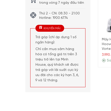
trong vòng 7 ngày đầu tiên
Thứ 2 - CN: 08:30 - 21:00
Hotline: 1900 6774
KHUYẾN MÃI
Trả góp (chỉ áp dụng 1 số
Máy 
ngân hàng):
Hoov
Vorte
Chỉ cần mua sắm hàng
hóa có tổng giá trị trên 3
3.990
triệu trở lên tại Minh
So
House, quý khách sẽ được
trả góp với lãi suất cực kỳ
ưu đãi cho các kỳ hạn 3, 6,
9 và 12 tháng.