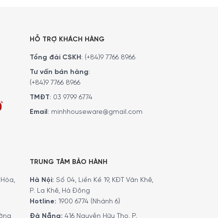
HỖ TRỢ KHÁCH HÀNG
Tổng đài CSKH
:
(+84)9 7766 8966
Tư vấn bán hàng
:
(+84)9 7766 8966
TMĐT
:
03 9799 6774
Email
:
minhhouseware@gmail.com
TRUNG TÂM BẢO HÀNH
Hòa,
Hà Nội:
Số 04, Liền Kề 19, KĐT Văn Khê,
P. La Khê, Hà Đông
Hotline:
1900 6774 (Nhánh 6)
ờng
Đà Nẵng:
416 Nguyễn Hữu Thọ, P.