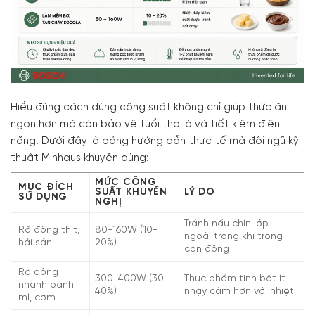
Hiểu đúng cách dùng công suất không chỉ giúp thức ăn
ngon hơn mà còn bảo vệ tuổi thọ lò và tiết kiệm điện
năng. Dưới đây là bảng hướng dẫn thực tế mà đội ngũ kỹ
thuật Minhaus khuyên dùng:
MỨC CÔNG
MỤC ĐÍCH
SUẤT KHUYẾN
LÝ DO
SỬ DỤNG
NGHỊ
Tránh nấu chín lớp
Rã đông thịt,
80-160W (10-
ngoài trong khi trong
hải sản
20%)
còn đông
Rã đông
300-400W (30-
Thực phẩm tinh bột ít
nhanh bánh
40%)
nhạy cảm hơn với nhiệt
mì, cơm