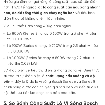
Nhiều gia đình lo ngại rằng lò công suất cao sẽ tốn điện
hơn. Thực tế ngược lại:
lò công suất cao nấu xong nhanh
hơn, do đó tổng thời gian chạy ngắn hơn
và tiêu hao
điện thực tế không chênh lệch nhiều.
Ví dụ cụ thể: Hâm nóng 400g cơm nguội –
Lò 800W (Series 2): chạy ở 600W trong 3 phút → tiêu
thụ 0,030 kWh
Lò 900W (Series 6): chạy ở 720W trong 2,5 phút → tiêu
thụ 0,030 kWh
Lò 1.000W (Series 8): chạy ở 800W trong 2,2 phút →
tiêu thụ 0,029 kWh
Sự khác biệt về tiêu thụ điện là không đáng kể. Điều thực
sự tạo ra sự khác biệt là
chất lượng nấu nướng và độ
bền
– đây là lý do lò vi sóng Bosch Series 6 và Series 8
chính hãng được các chuyên gia nhà bếp và kiến trúc sư
nội thất ưu tiên lựa chọn cho bếp cao cấp.
5. So Sánh Công Suất Lò Vi Sóng Bosch