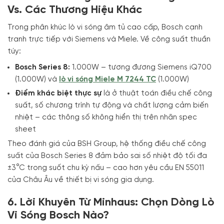
Vs. Các Thương Hiệu Khác
Trong phân khúc lò vi sóng âm tủ cao cấp, Bosch cạnh
tranh trực tiếp với Siemens và Miele. Về công suất thuần
túy:
Bosch Series 8:
1.000W – tương đương Siemens iQ700
(1.000W) và
lò vi sóng Miele M 7244 TC
(1.000W)
Điểm khác biệt thực sự
là ở thuật toán điều chế công
suất, số chương trình tự động và chất lượng cảm biến
nhiệt – các thông số không hiển thị trên nhãn spec
sheet
Theo đánh giá của BSH Group, hệ thống điều chế công
suất của Bosch Series 8 đảm bảo sai số nhiệt độ tối đa
±3°C trong suốt chu kỳ nấu – cao hơn yêu cầu EN 55011
của Châu Âu về thiết bị vi sóng gia dụng.
6. Lời Khuyên Từ Minhaus: Chọn Dòng Lò
Vi Sóng Bosch Nào?