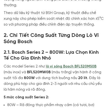
thường.
Theo dữ liệu kỹ thuật từ BSH Group, kỹ thuật điều chế
xung này cho phép kiểm soát nhiệt độ chính xác hơn ±5°C
so với phương pháp điều chỉnh điện áp truyền thống.
2. Chi Tiết Công Suất Từng Dòng Lò Vi
Sóng Bosch
2.1. Bosch Series 2 – 800W: Lựa Chọn Kinh
Tế Cho Gia Đình Nhỏ
Các model Series 2 như
lò vi sóng Bosch BFL520MS0B
(màu inox) và
BFL520MW0B
(màu trắng) vận hành ở công
suất tối đa
800W
với dung tích buồng nấu
20 lít
. Đây là
dòng phù hợp cho gia đình 2-3 người với nhu cầu chủ yếu
là hâm nóng và rã đông.
5 mức công suất Series 2:
80W – Rã đông thực phẩm nhạy cảm (cá tươi, bơ)