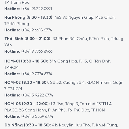
TP.Thanh Hóa
Hotline:
(+84) 91.222.0991
Hải Phòng (8:30 - 18:30):
465 Võ Nguyên Giáp, P.Lê Chân,
TP.Hải Phòng
Hotline:
(+84) 9 6618 6774
Thái Bình (8:30 - 21:00):
33 Phan Bội Châu, P.Thái Bình, T.Hưng
Yên
Hotline:
(+84) 9 7766 8966
HCM-01 (8:30 - 18:30):
344 Cộng Hòa, P. 13, Q. Tân Bình,
TP.HCM
Hotline:
(+84) 9 7374 6774
HCM-02 (8:30 - 18:30):
Số 52, đường số 4, KDC Himlam, Quận
7, TP.HCM
Hotline:
(+84) 3 9222 6774
HCM-03 (9:30 - 22:00):
L3-16a, Tầng 3, Tòa nhà ESTELLA
PLACE, 88 Song Hành, P. An Phú, Tp. Thủ Đức, TP.HCM
Hotline:
(+84) 3 5359 6774
Đà Nẵng (8:30 - 18:30):
416 Nguyễn Hữu Thọ, P. Khuê Trung,