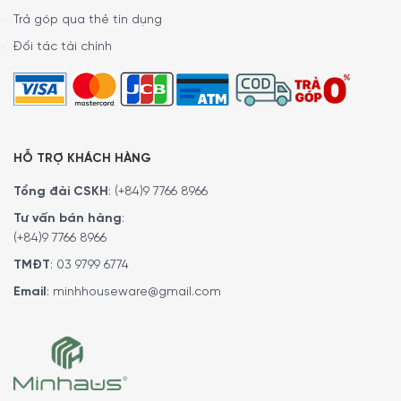
Trả góp qua thẻ tín dụng
Đối tác tài chính
HỖ TRỢ KHÁCH HÀNG
Tổng đài CSKH
:
(+84)9 7766 8966
Tư vấn bán hàng
:
(+84)9 7766 8966
TMĐT
:
03 9799 6774
Email
:
minhhouseware@gmail.com