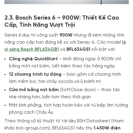
2.3. Bosch Series 6 – 900W: Thiết Kế Cao
Cấp, Tính Năng Vượt Trội
Series 6 duy trì công suất
900W
nhưng đi kèm những tính
năng cao cấp hơn đáng kể so với Series 4. Các model
lò
vi sóng Bosch BFL634GB1
và
BFL634GS1
nổi bật với:
Công nghệ QuickStart
– khởi động ngay ở 900W chỉ
bằng một nút bấm, tiết kiệm thao tác hằng ngày
12 chương trình tự động
– bao gồm cả chương trình
làm mềm bơ, tan chảy socola và ủ bánh mì
Cửa mở bằng nút bấm
(SoftClose door) – thao tác
nhẹ nhàng hơn, bền hơn theo thời gian
Mặt kính phẳng, tích hợp hoàn hảo với tủ bếp âm tường
phong cách Châu Âu
Theo thông số kỹ thuật từ tài liệu BSH Datasheet (tham
khảo bsh-group.com), BFL634GS1 tiêu thụ
1.450W điện