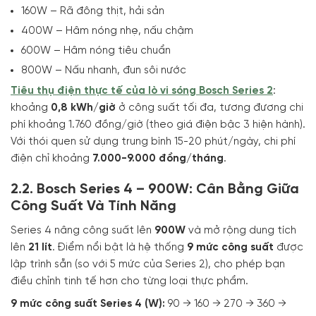
160W – Rã đông thịt, hải sản
400W – Hâm nóng nhẹ, nấu chậm
600W – Hâm nóng tiêu chuẩn
800W – Nấu nhanh, đun sôi nước
Tiêu thụ điện thực tế của lò vi sóng Bosch Series 2
:
khoảng
0,8 kWh/giờ
ở công suất tối đa, tương đương chi
phí khoảng 1.760 đồng/giờ (theo giá điện bậc 3 hiện hành).
Với thói quen sử dụng trung bình 15-20 phút/ngày, chi phí
điện chỉ khoảng
7.000-9.000 đồng/tháng
.
2.2. Bosch Series 4 – 900W: Cân Bằng Giữa
Công Suất Và Tính Năng
Series 4 nâng công suất lên
900W
và mở rộng dung tích
lên
21 lít
. Điểm nổi bật là hệ thống
9 mức công suất
được
lập trình sẵn (so với 5 mức của Series 2), cho phép bạn
điều chỉnh tinh tế hơn cho từng loại thực phẩm.
9 mức công suất Series 4 (W):
90 → 160 → 270 → 360 →