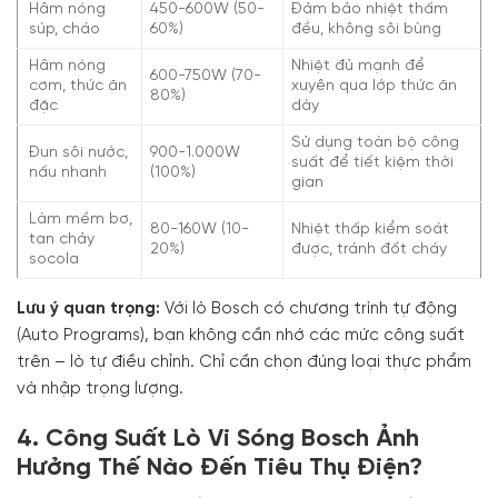
Hâm nóng
450-600W (50-
Đảm bảo nhiệt thấm
súp, cháo
60%)
đều, không sôi bùng
Hâm nóng
Nhiệt đủ mạnh để
600-750W (70-
cơm, thức ăn
xuyên qua lớp thức ăn
80%)
đặc
dày
Sử dụng toàn bộ công
Đun sôi nước,
900-1.000W
suất để tiết kiệm thời
nấu nhanh
(100%)
gian
Làm mềm bơ,
80-160W (10-
Nhiệt thấp kiểm soát
tan chảy
20%)
được, tránh đốt cháy
socola
Lưu ý quan trọng:
Với lò Bosch có chương trình tự động
(Auto Programs), bạn không cần nhớ các mức công suất
trên – lò tự điều chỉnh. Chỉ cần chọn đúng loại thực phẩm
và nhập trọng lượng.
4. Công Suất Lò Vi Sóng Bosch Ảnh
Hưởng Thế Nào Đến Tiêu Thụ Điện?