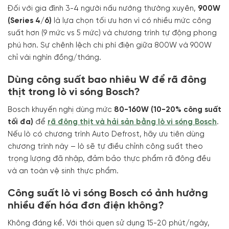
Đối với gia đình 3-4 người nấu nướng thường xuyên,
900W
(Series 4/6)
là lựa chọn tối ưu hơn vì có nhiều mức công
suất hơn (9 mức vs 5 mức) và chương trình tự động phong
phú hơn. Sự chênh lệch chi phí điện giữa 800W và 900W
chỉ vài nghìn đồng/tháng.
Dùng công suất bao nhiêu W để rã đông
thịt trong lò vi sóng Bosch?
Bosch khuyến nghị dùng mức
80-160W (10-20% công suất
tối đa)
để
rã đông thịt và hải sản bằng lò vi sóng Bosch
.
Nếu lò có chương trình Auto Defrost, hãy ưu tiên dùng
chương trình này – lò sẽ tự điều chỉnh công suất theo
trọng lượng đã nhập, đảm bảo thực phẩm rã đông đều
và an toàn vệ sinh thực phẩm.
Công suất lò vi sóng Bosch có ảnh hưởng
nhiều đến hóa đơn điện không?
Không đáng kể. Với thói quen sử dụng 15-20 phút/ngày,