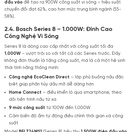
đầu vào
để tạo ra 900W công suất vi sóng – hiệu suất
chuyển đổi đạt 62%, cao hơn mức trung bình ngành (55-
58%).
2.4. Bosch Series 8 – 1.000W: Đỉnh Cao
Công Nghệ Vi Sóng
Series 8 là dòng cao cấp nhất với công suất tối đa
1.000W
– vượt trội so với tất cả các Series trước. Đây
không đơn thuần là tăng công suất, mà là cả một hệ sinh
thái tính năng thông minh:
Công nghệ EcoClean Direct
– lớp phủ buồng nấu đặc
biệt giúp phân hủy dầu mỡ dễ dàng hơn
Home Connect
– điều khiển lò qua smartphone, theo
dõi tiến trình nấu từ xa
9 mức công suất
từ 100W đến 1.000W
Cảm biến độ ẩm tự động điều chỉnh thời gian và công
suất
Model
BFL724MS1
(Series 8) tiêu thụ
1.500W điện đầu vào