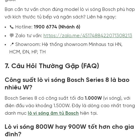
Bạn cần tư vấn chọn đúng model lò vi sóng Bosch phù hợp
với kích thước tủ bếp và ngân sách? Liên hệ ngay:
📞 Hotline:
1900 6774 (Nhánh 6)
💬 Zalo tư vấn:
https://zalo.me/4517488422071308213
📍 Showroom: Hệ thống showroom Minhaus tại HN,
HCM, ĐN, HP, TH
7. Câu Hỏi Thường Gặp (FAQ)
Công suất lò vi sóng Bosch Series 8 là bao
nhiêu W?
Bosch Series 8 có công suất tối đa
1.000W
(vi sóng), với
điện đầu vào khoảng 1.500W. Đây là dòng cao nhất trong
danh mục
lò vi sóng âm tủ Bosch
hiện tại.
Lò vi sóng 800W hay 900W tốt hơn cho gia
đình?