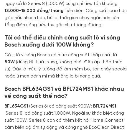
ngay cả lò Series 8 (1.000W) cũng chỉ tiêu tốn khoảng
13.000-15.000 đồng/tháng
tiền điện. Công suất cao hơn
giúp nấu nhanh hơn, bù lại thời gian chạy ngắn hơn nên
tổng điện năng tiêu thụ gần như tương đương.
Tôi có thể điều chỉnh công suất lò vi sóng
Bosch xuống dưới 100W không?
Có – lò vi sóng Bosch có mức công suất thấp nhất là
80W
(dùng kỹ thuật xung, không phải điện áp thấp thực
sự). Đây là mức lý tưởng để làm mềm bơ, tan chảy socola
hoặc ủ men bánh mì mà không lo bị nóng quá.
Bosch BFL634GS1 và BFL724MS1 khác nhau
về công suất thế nào?
BFL634GS1
(Series 6) có công suất 900W;
BFL724MS1
(Series 8) có công suất 1.000W. Ngoài sự khác biệt công
suất 100W, Series 8 còn có thêm kết nối Home Connect,
cảm biến độ ẩm tự động và công nghệ EcoClean Direct