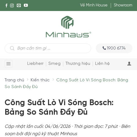
Về Minh House
Showroom
Tìm
1900 6774
kiếm
sản
phẩm
Liebherr
Smeg
Thương hiệu
Liên hệ
Trang chủ
Kiến thức
Công Suất Lò Vi Sóng Bosch: Bảng
So Sánh Đầy Đủ
Công Suất Lò Vi Sóng Bosch:
Bảng So Sánh Đầy Đủ
Cập nhật lần cuối: 04/06/2026 · Thời gian đọc: 7 phút · Biên
soạn bởi đội ngũ kỹ thuật Minhaus