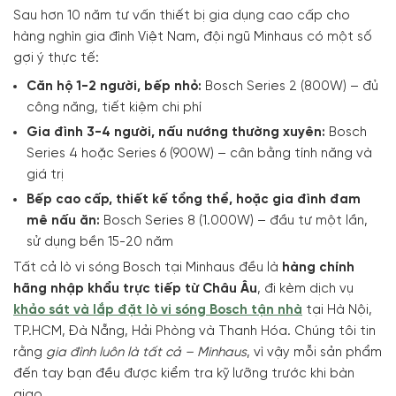
Sau hơn 10 năm tư vấn thiết bị gia dụng cao cấp cho
hàng nghìn gia đình Việt Nam, đội ngũ Minhaus có một số
gợi ý thực tế:
Căn hộ 1-2 người, bếp nhỏ:
Bosch Series 2 (800W) – đủ
công năng, tiết kiệm chi phí
Gia đình 3-4 người, nấu nướng thường xuyên:
Bosch
Series 4 hoặc Series 6 (900W) – cân bằng tính năng và
giá trị
Bếp cao cấp, thiết kế tổng thể, hoặc gia đình đam
mê nấu ăn:
Bosch Series 8 (1.000W) – đầu tư một lần,
sử dụng bền 15-20 năm
Tất cả lò vi sóng Bosch tại Minhaus đều là
hàng chính
hãng nhập khẩu trực tiếp từ Châu Âu
, đi kèm dịch vụ
khảo sát và lắp đặt lò vi sóng Bosch tận nhà
tại Hà Nội,
TP.HCM, Đà Nẵng, Hải Phòng và Thanh Hóa. Chúng tôi tin
rằng
gia đình luôn là tất cả – Minhaus
, vì vậy mỗi sản phẩm
đến tay bạn đều được kiểm tra kỹ lưỡng trước khi bàn
giao.