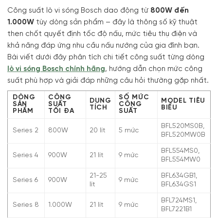
Công suất lò vi sóng Bosch dao động từ
800W đến
1.000W
tùy dòng sản phẩm – đây là thông số kỹ thuật
then chốt quyết định tốc độ nấu, mức tiêu thụ điện và
khả năng đáp ứng nhu cầu nấu nướng của gia đình bạn.
Bài viết dưới đây phân tích chi tiết công suất từng dòng
lò vi sóng Bosch chính hãng
, hướng dẫn chọn mức công
suất phù hợp và giải đáp những câu hỏi thường gặp nhất.
DÒNG
CÔNG
SỐ MỨC
DUNG
MODEL TIÊU
SẢN
SUẤT
CÔNG
TÍCH
BIỂU
PHẨM
TỐI ĐA
SUẤT
BFL520MS0B,
Series 2
800W
20 lít
5 mức
BFL520MW0B
BFL554MS0,
Series 4
900W
21 lít
9 mức
BFL554MW0
21-25
BFL634GB1,
Series 6
900W
9 mức
lít
BFL634GS1
BFL724MS1,
Series 8
1.000W
21 lít
9 mức
BFL7221B1