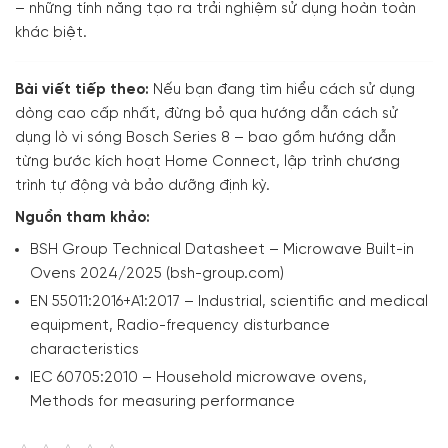
– những tính năng tạo ra trải nghiệm sử dụng hoàn toàn
khác biệt.
Bài viết tiếp theo:
Nếu bạn đang tìm hiểu cách sử dụng
dòng cao cấp nhất, đừng bỏ qua hướng dẫn cách sử
dụng lò vi sóng Bosch Series 8 – bao gồm hướng dẫn
từng bước kích hoạt Home Connect, lập trình chương
trình tự động và bảo dưỡng định kỳ.
Nguồn tham khảo:
BSH Group Technical Datasheet – Microwave Built-in
Ovens 2024/2025 (bsh-group.com)
EN 55011:2016+A1:2017 – Industrial, scientific and medical
equipment, Radio-frequency disturbance
characteristics
IEC 60705:2010 – Household microwave ovens,
Methods for measuring performance