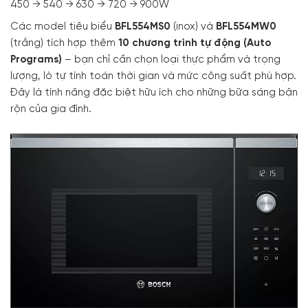
450 → 540 → 630 → 720 → 900W
Các model tiêu biểu
BFL554MS0
(inox) và
BFL554MW0
(trắng) tích hợp thêm
10 chương trình tự động (Auto
Programs)
– bạn chỉ cần chọn loại thực phẩm và trọng
lượng, lò tự tính toán thời gian và mức công suất phù hợp.
Đây là tính năng đặc biệt hữu ích cho những bữa sáng bận
rộn của gia đình.