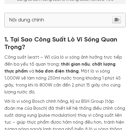
Nội dung chính
1. Tại Sao Công Suất Lò Vi Sóng Quan
Trọng?
Công suất (watt – W) của lò vi sóng ảnh hưởng trực tiếp
đến ba yếu tố quan trọng:
thời gian nấu
,
chất lượng
thực phẩm
và
hóa đơn điện tháng
. Một lò vi sóng
1.000W sẽ làm nóng 250ml nước trong khoảng 1 phút 45
giây, trong khi lò 800W cần đến 2 phút 15 giây cho cùng
lượng nước đó.
Với lò vi sóng Bosch chính hãng, kỹ sư BSH Group (tập
đoàn mẹ của Bosch) đã thiết kế hệ thống điều chỉnh công
suất dạng xung (pulse modulation) thay vì công suất liên
tục – giúp thực phẩm được hâm nóng đều hơn, tránh hiện
tượng nóng ngoài lạnh trong phổ biến ở lò vi sóng thông