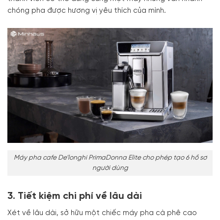
chóng pha được hương vị yêu thích của mình.
Máy pha cafe De’longhi PrimaDonna Elite cho phép tạo 6 hồ sơ
người dùng
3. Tiết kiệm chi phí về lâu dài
Xét về lâu dài, sở hữu một chiếc máy pha cà phê cao