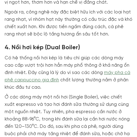
vị ngọt hơn, thơm hơn và hạn chế vị đắng chát.
Ngoài ra, công nghệ này đặc biệt hữu ích với các loại hạt
rang nhạt, vì nhóm hạt này thường có cấu trúc đặc và khó
chiết xuất hơn. Khi được tiền ngấm đúng cách, cà phê
rang nhạt sẽ bộc lộ tầng hương ẩn sâu tốt hơn.
4. Nồi hơi kép (Dual Boiler)
Có hệ thống nồi hơi kép là tiêu chí giúp các dòng máy
cao cấp vượt trội hơn hẳn máy phổ thông ở khả năng ổn
định nhiệt. Đây cũng là lý do vì sao các dòng
máy pha cà
phê cappuccino gia đình
chất lượng thường nằm ở phân
khúc đầu tư cao.
Ở các dòng máy một nồi hơi (Single Boiler), việc chiết
xuất espresso và tạo hơi đánh sữa thường sử dụng cùng
một nguồn nhiệt.
Tuy nhiên, pha espresso cần nước ở
khoảng 88-96°C, trong khi đánh sữa lại cần hơi nước nóng
đến 120–130°C.
Do đó, sau khi pha cà phê, người dùng
buộc phải chờ máy tăng nhiệt để đánh sữa, hoặc chờ hạ