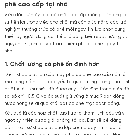
phê cao cấp tại nhà
Việc đầu tư máy pha cà phê cao cấp không chỉ mang lại
sự tiện lợi trong việc pha chế, mà còn giúp nâng cấp trải
nghiệm thưởng thức cà phê mỗi ngày. Khi lựa chọn đúng
thiết bị, người dùng có thể chủ động kiểm soát hương vị,
nguyên liệu, chi phí và trải nghiệm pha cà phê ngay tại
nhà.
1. Chất lượng cà phê ổn định hơn
Điểm khác biệt lớn của máy pha cà phê cao cấp nằm ở
khả năng kiểm soát các yếu tố quan trọng trong quá trình
chiết xuất. Khi nhiệt độ được duy trì ổn định trong biên độ
sai số chỉ ±0,5°C và áp suất giữ vững ở mức 9 bar, dòng
nước nóng sẽ đi qua khối bột cà phê một cách đồng.
Kết quả là các hợp chất tạo hương thơm, tinh dầu và vị
ngọt tự nhiên được giải phóng tối đa. Bạn sẽ dễ dàng
cảm nhận sự khác biệt qua lớp crema dày mịn màu hổ