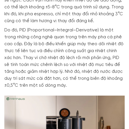
sẽ ngắt. Cách vận hành này khiến nhiệt độ dễ dao động,
có thể lệch khoảng ±5-8°C trong quá trình sử dụng. Trong
khi đó, khi pha espresso, chỉ một thay đổi nhỏ khoảng 3°C
cũng có thể làm hương vị thay đổi đáng kể.
Do đó, PID (Proportional–Integral–Derivative) là một
trong những công nghệ quan trọng trên máy pha cà phê
cao cấp. Đây là bộ điều khiển giúp máy theo dõi nhiệt độ
thực tế liên tục và điều chỉnh công suất gia nhiệt chính
xác hơn. Thay vì chờ nhiệt độ lệch rồi mới phản ứng, PID
sẽ tính toán mức chênh lệch so với nhiệt độ mục tiêu để
tăng hoặc giảm nhiệt hợp lý. Nhờ đó, nhiệt độ nước được
duy trì sát mức cài đặt hơn, có thể trong biên độ khoảng
±0,5°C trên một số dòng máy.