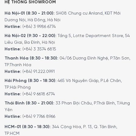
HỆ THỐNG SHOWROOM
Hà Nội-01 (8:30 - 21:00):
SH08 Chung cư Anland, KĐT Mới
Dương Nội, Hà Đông, Hà Nội
Hotline:
(+84) 3 9986 6774
Hà Nội-02 (9:30 - 22:00):
Tầng 5, Lotte Department Store, 54
Liễu Giai, Ba Đình, Hà Nội
Hotline:
(+84) 3 3574 6815
Thanh Hóa (8:30 - 18:30):
04/06 Dương Đình Nghệ, P.Tân Sơn,
TP.Thanh Hóa
Hotline:
(+84) 91.222.0991
Hải Phòng (8:30 - 18:30):
465 Võ Nguyên Giáp, P.Lê Chân,
TP.Hải Phòng
Hotline:
(+84) 9 6618 6774
Thái Bình (8:30 - 21:00):
33 Phan Bội Châu, P.Thái Bình, T.Hưng
Yên
Hotline:
(+84) 9 7766 8966
HCM-01 (8:30 - 18:30):
344 Cộng Hòa, P. 13, Q. Tân Bình,
TP.HCM