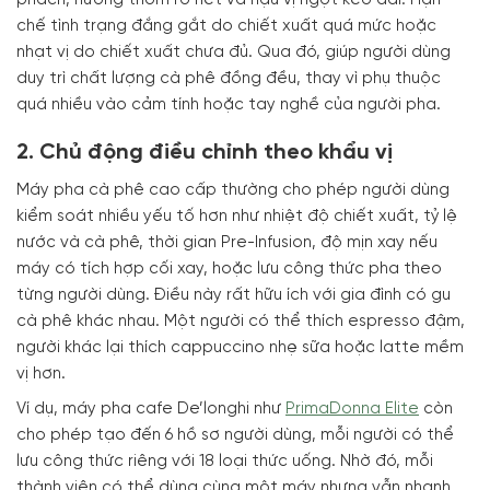
phách, hương thơm rõ nét và hậu vị ngọt kéo dài.
Hạn
chế tình trạng đắng gắt do chiết xuất quá mức hoặc
nhạt vị do chiết xuất chưa đủ. Qua đó, giúp người dùng
duy trì chất lượng cà phê đồng đều, thay vì phụ thuộc
quá nhiều vào cảm tính hoặc tay nghề của người pha.
2. Chủ động điều chỉnh theo khẩu vị
Máy pha cà phê cao cấp thường cho phép người dùng
kiểm soát nhiều yếu tố hơn như nhiệt độ chiết xuất, tỷ lệ
nước và cà phê, thời gian Pre-Infusion, độ mịn xay nếu
máy có tích hợp cối xay, hoặc lưu công thức pha theo
từng người dùng. Điều này rất hữu ích với gia đình có gu
cà phê khác nhau. Một người có thể thích espresso đậm,
người khác lại thích cappuccino nhẹ sữa hoặc latte mềm
vị hơn.
Ví dụ, máy pha cafe De’longhi như
PrimaDonna Elite
còn
cho phép tạo đến 6 hồ sơ người dùng, mỗi người có thể
lưu công thức riêng với 18 loại thức uống. Nhờ đó, mỗi
thành viên có thể dùng cùng một máy nhưng vẫn nhanh