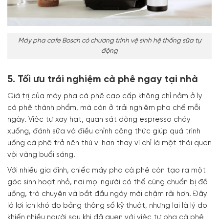
Máy pha cafe Bosch có chương trình vệ sinh hệ thống sữa tự
động
5. Tối ưu trải nghiệm cà phê ngay tại nhà
Giá trị của máy pha cà phê cao cấp không chỉ nằm ở ly
cà phê thành phẩm, mà còn ở trải nghiệm pha chế mỗi
ngày. Việc tự xay hạt, quan sát dòng espresso chảy
xuống, đánh sữa và điều chỉnh công thức giúp quá trình
uống cà phê trở nên thú vị hơn thay vì chỉ là một thói quen
vội vàng buổi sáng.
Với nhiều gia đình, chiếc máy pha cà phê còn tạo ra một
góc sinh hoạt nhỏ, nơi mọi người có thể cùng chuẩn bị đồ
uống, trò chuyện và bắt đầu ngày mới chậm rãi hơn. Đây
là lợi ích khó đo bằng thông số kỹ thuật, nhưng lại là lý do
khiến nhiều người sau khi đã quen với việc tự pha cà phê