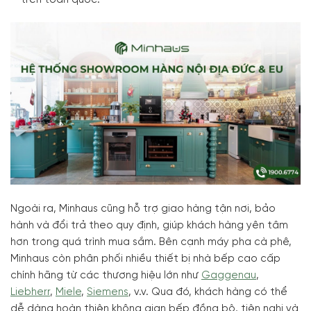
trên toàn quốc.
Ngoài ra, Minhaus cũng hỗ trợ giao hàng tận nơi, bảo
hành và đổi trả theo quy định, giúp khách hàng yên tâm
hơn trong quá trình mua sắm. Bên cạnh máy pha cà phê,
Minhaus còn phân phối nhiều thiết bị nhà bếp cao cấp
chính hãng từ các thương hiệu lớn như
Gaggenau
,
Liebherr
,
Miele
,
Siemens
, v.v. Qua đó, khách hàng có thể
dễ dàng hoàn thiện không gian bếp đồng bộ, tiện nghi và