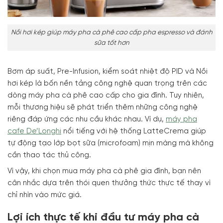
Nồi hơi kép giúp máy pha cà phê cao cấp pha espresso và đánh
sữa tốt hơn
Bơm áp suất, Pre-Infusion, kiểm soát nhiệt độ PID và Nồi
hơi kép là bốn nền tảng công nghệ quan trọng trên các
dòng máy pha cà phê cao cấp cho gia đình. Tuy nhiên,
mỗi thương hiệu sẽ phát triển thêm những công nghệ
riêng đáp ứng các nhu cầu khác nhau. Ví dụ,
máy pha
cafe De’Longhi
nổi tiếng với hệ thống LatteCrema giúp
tự động tạo lớp bọt sữa (microfoam) mịn màng mà không
cần thao tác thủ công.
Vì vậy, khi chọn mua máy pha cà phê gia đình, bạn nên
cân nhắc dựa trên thói quen thưởng thức thực tế thay vì
chỉ nhìn vào mức giá.
Lợi ích thực tế khi đầu tư máy pha cà