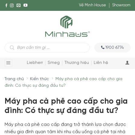
Về Minh House
Showroom
Tìm
1900 6774
kiếm
sản
phẩm
Liebherr
Smeg
Thương hiệu
Liên hệ
Trang chủ
Kiến thức
Máy pha cà phê cao cấp cho gia
đình: Có thực sự đáng đầu tư?
Máy pha cà phê cao cấp cho gia
đình: Có thực sự đáng đầu tư?
Máy pha cà phê cao cấp đang trở thành lựa chọn được
nhiều gia đình quan tâm khi nhu cầu uống cà phê tại nhà