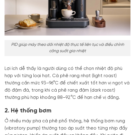
PID giúp máy theo dõi nhiệt độ thực tế liên tục và điều chỉnh
công suất gia nhiệt
Lợi ích dễ thấy là người dùng có thể chọn nhiệt độ phù
hợp với từng loại hạt. Cà phê rang nhạt (light roast)
thường cần mức 93–96°C để chiết xuất tốt hơn vị ngọt và
độ đậm đà, trong khi cà phê rang đậm (dark roast)
thường phù hợp khoảng 88–92°C để hạn chế vị đắng.
2. Hệ thống bơm
Ở nhiều máy pha cà phê phổ thông, hệ thống bơm rung
(vibratory pump) thường tạo áp suất theo từng nhịp đẩy