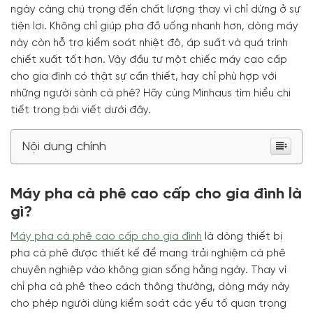
ngày càng chú trọng đến chất lượng thay vì chỉ dừng ở sự
tiện lợi. Không chỉ giúp pha đồ uống nhanh hơn, dòng máy
này còn hỗ trợ kiểm soát nhiệt độ, áp suất và quá trình
chiết xuất tốt hơn. Vậy đầu tư một chiếc máy cao cấp
cho gia đình có thật sự cần thiết, hay chỉ phù hợp với
những người sành cà phê? Hãy cùng Minhaus tìm hiểu chi
tiết trong bài viết dưới đây.
Nội dung chính
Máy pha cà phê cao cấp cho gia đình là
gì?
Máy pha cà phê cao cấp cho gia đình
là dòng thiết bị
pha cà phê được thiết kế để mang trải nghiệm cà phê
chuyên nghiệp vào không gian sống hằng ngày. Thay vì
chỉ pha cà phê theo cách thông thường, dòng máy này
cho phép người dùng kiểm soát các yếu tố quan trọng