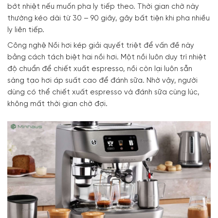
bớt nhiệt nếu muốn pha ly tiếp theo. Thời gian chờ này
thường kéo dài từ 30 – 90 giây, gây bất tiện khi pha nhiều
ly liên tiếp.
Công nghệ Nồi hơi kép giải quyết triệt để vấn đề này
bằng cách tách biệt hai nồi hơi. Một nồi luôn duy trì nhiệt
độ chuẩn để chiết xuất espresso, nồi còn lại luôn sẵn
sàng tạo hơi áp suất cao để đánh sữa. Nhờ vậy, người
dùng có thể chiết xuất espresso và đánh sữa cùng lúc,
không mất thời gian chờ đợi.