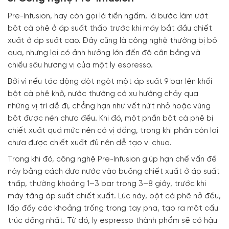
Pre-Infusion, hay còn gọi là tiền ngấm, là bước làm ướt
bột cà phê ở áp suất thấp trước khi máy bắt đầu chiết
xuất ở áp suất cao. Đây cũng là công nghệ thường bị bỏ
qua, nhưng lại có ảnh hưởng lớn đến độ cân bằng và
chiều sâu hương vị của một ly espresso.
Bởi vì nếu tác động đột ngột một áp suất 9 bar lên khối
bột cà phê khô, nước thường có xu hướng chảy qua
những vị trí dễ đi, chẳng hạn như vết nứt nhỏ hoặc vùng
bột được nén chưa đều. Khi đó, một phần bột cà phê bị
chiết xuất quá mức nên có vị đắng, trong khi phần còn lại
chưa được chiết xuất đủ nên dễ tạo vị chua.
Trong khi đó, công nghệ Pre-Infusion giúp hạn chế vấn đề
này bằng cách đưa nước vào buồng chiết xuất ở áp suất
thấp, thường khoảng 1–3 bar trong 3–8 giây, trước khi
máy tăng áp suất chiết xuất. Lúc này, bột cà phê nở đều,
lấp đầy các khoảng trống trong tay pha, tạo ra một cấu
trúc đồng nhất. Từ đó, ly espresso thành phẩm sẽ có hậu