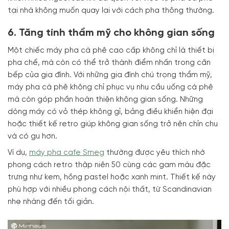
tại nhà không muốn quay lại với cách pha thông thường.
6. Tăng tính thẩm mỹ cho không gian sống
Một chiếc máy pha cà phê cao cấp không chỉ là thiết bị
pha chế, mà còn có thể trở thành điểm nhấn trong căn
bếp của gia đình. Với những gia đình chú trọng thẩm mỹ,
máy pha cà phê không chỉ phục vụ nhu cầu uống cà phê
mà còn góp phần hoàn thiện không gian sống. Những
dòng máy có vỏ thép không gỉ, bảng điều khiển hiện đại
hoặc thiết kế retro giúp không gian sống trở nên chỉn chu
và có gu hơn.
Ví dụ,
máy pha cafe Smeg
thường được yêu thích nhờ
phong cách retro thập niên 50 cùng các gam màu đặc
trưng như kem, hồng pastel hoặc xanh mint. Thiết kế này
phù hợp với nhiều phong cách nội thất, từ Scandinavian
nhẹ nhàng đến tối giản.