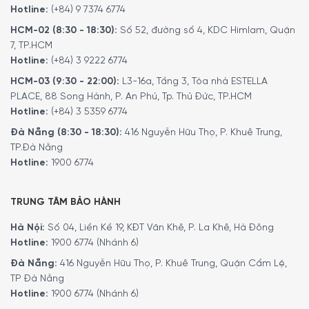
Hotline:
(+84) 9 7374 6774
HCM-02 (8:30 - 18:30):
Số 52, đường số 4, KDC Himlam, Quận
7, TP.HCM
Hotline:
(+84) 3 9222 6774
HCM-03 (9:30 - 22:00):
L3-16a, Tầng 3, Tòa nhà ESTELLA
PLACE, 88 Song Hành, P. An Phú, Tp. Thủ Đức, TP.HCM
Hotline:
(+84) 3 5359 6774
Đà Nẵng (8:30 - 18:30):
416 Nguyễn Hữu Thọ, P. Khuê Trung,
TP.Đà Nẵng
Hotline:
1900 6774
TRUNG TÂM BẢO HÀNH
Hà Nội:
Số 04, Liền Kề 19, KĐT Văn Khê, P. La Khê, Hà Đông
Hotline:
1900 6774 (Nhánh 6)
Đà Nẵng:
416 Nguyễn Hữu Thọ, P. Khuê Trung, Quận Cẩm Lệ,
TP Đà Nẵng
Hotline:
1900 6774 (Nhánh 6)