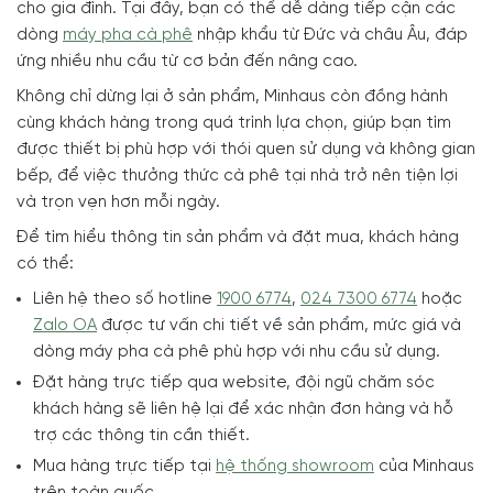
cho gia đình. Tại đây, bạn có thể dễ dàng tiếp cận các
dòng
máy pha cà phê
nhập khẩu từ Đức và châu Âu, đáp
ứng nhiều nhu cầu từ cơ bản đến nâng cao.
Không chỉ dừng lại ở sản phẩm, Minhaus còn đồng hành
cùng khách hàng trong quá trình lựa chọn, giúp bạn tìm
được thiết bị phù hợp với thói quen sử dụng và không gian
bếp, để việc thưởng thức cà phê tại nhà trở nên tiện lợi
và trọn vẹn hơn mỗi ngày.
Để tìm hiểu thông tin sản phẩm và đặt mua, khách hàng
có thể:
Liên hệ theo số hotline
1900 6774
,
024 7300 6774
hoặc
Zalo OA
được tư vấn chi tiết về sản phẩm, mức giá và
dòng máy pha cà phê phù hợp với nhu cầu sử dụng.
Đặt hàng trực tiếp qua website, đội ngũ chăm sóc
khách hàng sẽ liên hệ lại để xác nhận đơn hàng và hỗ
trợ các thông tin cần thiết.
Mua hàng trực tiếp tại
hệ thống showroom
của Minhaus