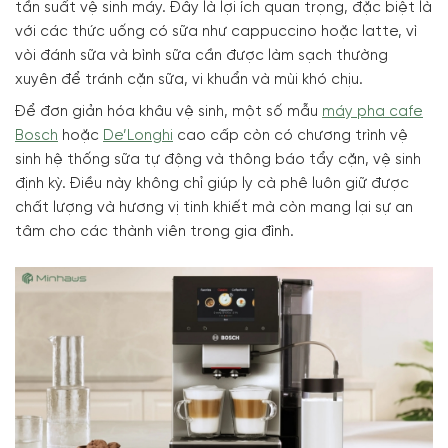
tần suất vệ sinh máy. Đây là lợi ích quan trọng, đặc biệt là
với các thức uống có sữa như cappuccino hoặc latte, vì
vòi đánh sữa và bình sữa cần được làm sạch thường
xuyên để tránh cặn sữa, vi khuẩn và mùi khó chịu
.
Để đơn giản hóa khâu vệ sinh, một số mẫu
máy pha cafe
Bosch
hoặc
De’Longhi
cao cấp còn có chương trình vệ
sinh hệ thống sữa tự động và thông báo tẩy cặn, vệ sinh
định kỳ. Điều này không chỉ giúp ly cà phê luôn giữ được
chất lượng và hương vị tinh khiết mà còn mang lại sự an
tâm cho các thành viên trong gia đình.