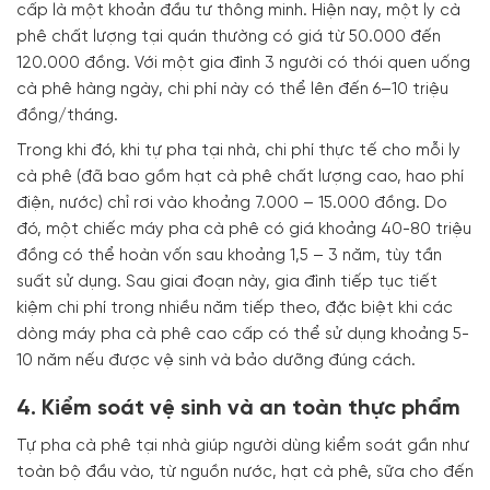
cấp là một khoản đầu tư thông minh. Hiện nay, một ly cà
phê chất lượng tại quán thường có giá từ 50.000 đến
120.000 đồng. Với một gia đình 3 người có thói quen uống
cà phê hàng ngày, chi phí này có thể lên đến 6–10 triệu
đồng/tháng.
Trong khi đó, khi tự pha tại nhà, chi phí thực tế cho mỗi ly
cà phê (đã bao gồm hạt cà phê chất lượng cao, hao phí
điện, nước) chỉ rơi vào khoảng 7.000 – 15.000 đồng. Do
đó, một chiếc máy pha cà phê có giá khoảng 40-80 triệu
đồng có thể hoàn vốn sau khoảng 1,5 – 3 năm, tùy tần
suất sử dụng. Sau giai đoạn này, gia đình tiếp tục tiết
kiệm chi phí trong nhiều năm tiếp theo, đặc biệt khi các
dòng máy pha cà phê cao cấp có thể sử dụng khoảng 5-
10 năm nếu được vệ sinh và bảo dưỡng đúng cách.
4. Kiểm soát vệ sinh và an toàn thực phẩm
Tự pha cà phê tại nhà giúp người dùng kiểm soát gần như
toàn bộ đầu vào, từ nguồn nước, hạt cà phê, sữa cho đến