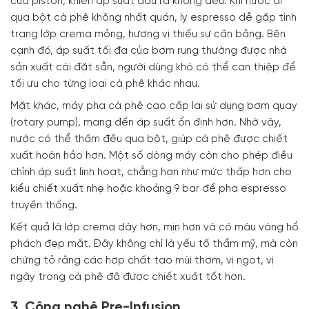
của piston, khiến áp suất đầu ra không đều. Khi nước đi
qua bột cà phê không nhất quán, ly espresso dễ gặp tình
trạng lớp crema mỏng, hương vị thiếu sự cân bằng. Bên
cạnh đó, áp suất tối đa của bơm rung thường được nhà
sản xuất cài đặt sẵn, người dùng khó có thể can thiệp để
tối ưu cho từng loại cà phê khác nhau.
Mặt khác, máy pha cà phê cao cấp lại sử dụng bơm quay
(rotary pump), mang đến áp suất ổn định hơn. Nhờ vậy,
nước có thể thấm đều qua bột, giúp cà phê được chiết
xuất hoàn hảo hơn. Một số dòng máy còn cho phép điều
chỉnh áp suất linh hoạt, chẳng hạn như mức thấp hơn cho
kiểu chiết xuất nhẹ hoặc khoảng 9 bar để pha espresso
truyền thống.
Kết quả là lớp crema dày hơn, mịn hơn và có màu vàng hổ
phách đẹp mắt. Đây không chỉ là yếu tố thẩm mỹ, mà còn
chứng tỏ rằng các hợp chất tạo mùi thơm, vị ngọt, vị
ngậy trong cà phê đã được chiết xuất tốt hơn.
3. Công nghệ Pre-Infusion