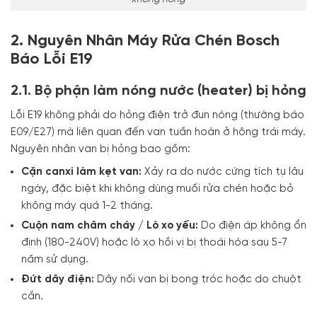
2. Nguyên Nhân Máy Rửa Chén Bosch
Báo Lỗi E19
2.1. Bộ phận làm nóng nước (heater) bị hỏng
Lỗi E19 không phải do hỏng điện trở đun nóng (thường báo
E09/E27) mà liên quan đến van tuần hoàn ở hông trái máy.
Nguyên nhân van bị hỏng bao gồm:
Cặn canxi làm kẹt van:
Xảy ra do nước cứng tích tụ lâu
ngày, đặc biệt khi không dùng muối rửa chén hoặc bỏ
không máy quá 1-2 tháng.
Cuộn nam châm cháy / Lò xo yếu:
Do điện áp không ổn
định (180-240V) hoặc lò xo hồi vị bị thoái hóa sau 5-7
năm sử dụng.
Đứt dây điện:
Dây nối van bị bong tróc hoặc do chuột
cắn.