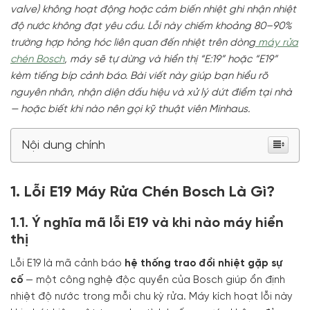
valve) không hoạt động hoặc cảm biến nhiệt ghi nhận nhiệt
độ nước không đạt yêu cầu. Lỗi này chiếm khoảng 80–90%
trường hợp hỏng hóc liên quan đến nhiệt trên dòng
máy rửa
chén Bosch
, máy sẽ tự dừng và hiển thị “E:19” hoặc “E19”
kèm tiếng bíp cảnh báo. Bài viết này giúp bạn hiểu rõ
nguyên nhân, nhận diện dấu hiệu và xử lý dứt điểm tại nhà
— hoặc biết khi nào nên gọi kỹ thuật viên Minhaus.
Nội dung chính
1. Lỗi E19 Máy Rửa Chén Bosch Là Gì?
1.1. Ý nghĩa mã lỗi E19 và khi nào máy hiển
thị
Lỗi E19 là mã cảnh báo
hệ thống trao đổi nhiệt gặp sự
cố
— một công nghệ độc quyền của Bosch giúp ổn định
nhiệt độ nước trong mỗi chu kỳ rửa. Máy kích hoạt lỗi này