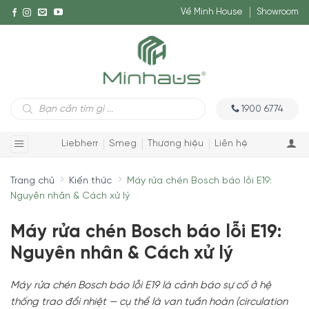
Về Minh House
Showroom
Tìm
1900 6774
kiếm
sản
phẩm
Liebherr
Smeg
Thương hiệu
Liên hệ
Trang chủ
Kiến thức
Máy rửa chén Bosch báo lỗi E19:
Nguyên nhân & Cách xử lý
Máy rửa chén Bosch báo lỗi E19:
Nguyên nhân & Cách xử lý
Máy rửa chén Bosch báo lỗi E19 là cảnh báo sự cố ở hệ
thống trao đổi nhiệt — cụ thể là van tuần hoàn (circulation