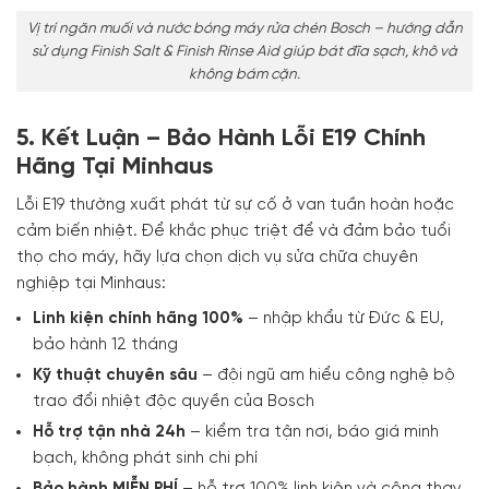
Vị trí ngăn muối và nước bóng máy rửa chén Bosch – hướng dẫn
sử dụng Finish Salt & Finish Rinse Aid giúp bát đĩa sạch, khô và
không bám cặn.
5. Kết Luận – Bảo Hành Lỗi E19 Chính
Hãng Tại Minhaus
Lỗi E19 thường xuất phát từ sự cố ở van tuần hoàn hoặc
cảm biến nhiệt. Để khắc phục triệt để và đảm bảo tuổi
thọ cho máy, hãy lựa chọn dịch vụ sửa chữa chuyên
nghiệp tại Minhaus:
Linh kiện chính hãng 100%
– nhập khẩu từ Đức & EU,
bảo hành 12 tháng
Kỹ thuật chuyên sâu
– đội ngũ am hiểu công nghệ bộ
trao đổi nhiệt độc quyền của Bosch
Hỗ trợ tận nhà 24h
– kiểm tra tận nơi, báo giá minh
bạch, không phát sinh chi phí