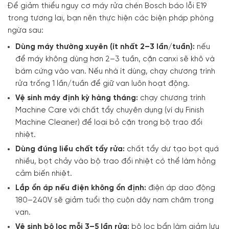
Để giảm thiểu nguy cơ máy rửa chén Bosch báo lỗi E19
trong tương lai, bạn nên thực hiện các biện pháp phòng
ngừa sau:
Dùng máy thường xuyên (ít nhất 2–3 lần/tuần):
nếu
để máy không dùng hơn 2–3 tuần, cặn canxi sẽ khô và
bám cứng vào van. Nếu nhà ít dùng, chạy chương trình
rửa trống 1 lần/tuần để giữ van luôn hoạt động.
Vệ sinh máy định kỳ hàng tháng:
chạy chương trình
Machine Care với chất tẩy chuyên dụng (ví dụ Finish
Machine Cleaner) để loại bỏ cặn trong bộ trao đổi
nhiệt.
Dùng đúng liều chất tẩy rửa:
chất tẩy dư tạo bọt quá
nhiều, bọt chảy vào bộ trao đổi nhiệt có thể làm hỏng
cảm biến nhiệt.
Lắp ổn áp nếu điện không ổn định:
điện áp dao động
180–240V sẽ giảm tuổi thọ cuộn dây nam châm trong
van.
Vệ sinh bộ lọc mỗi 3–5 lần rửa:
bộ lọc bẩn làm giảm lưu