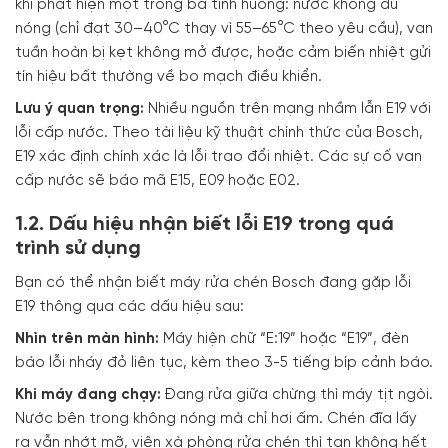
khi phát hiện một trong ba tình huống: nước không đủ
nóng (chỉ đạt 30–40°C thay vì 55–65°C theo yêu cầu), van
tuần hoàn bị kẹt không mở được, hoặc cảm biến nhiệt gửi
tín hiệu bất thường về bo mạch điều khiển.
Lưu ý quan trọng:
Nhiều nguồn trên mạng nhầm lẫn E19 với
lỗi cấp nước. Theo tài liệu kỹ thuật chính thức của Bosch,
E19 xác định chính xác là lỗi trao đổi nhiệt. Các sự cố van
cấp nước sẽ báo mã E15, E09 hoặc E02.
1.2. Dấu hiệu nhận biết lỗi E19 trong quá
trình sử dụng
Bạn có thể nhận biết máy rửa chén Bosch đang gặp lỗi
E19 thông qua các dấu hiệu sau:
Nhìn trên màn hình:
Máy hiện chữ “E:19” hoặc “E19”, đèn
báo lỗi nháy đỏ liên tục, kèm theo 3-5 tiếng bíp cảnh báo.
Khi máy đang chạy:
Đang rửa giữa chừng thì máy tịt ngòi.
Nước bên trong không nóng mà chỉ hơi ấm. Chén đĩa lấy
ra vẫn nhớt mỡ, viên xà phòng rửa chén thì tan không hết