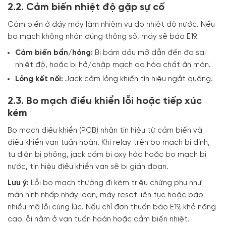
2.2. Cảm biến nhiệt độ gặp sự cố
Cảm biến ở đáy máy làm nhiệm vụ đo nhiệt độ nước. Nếu
bo mạch không nhận đúng thông số, máy sẽ báo E19.
Cảm biến bẩn/hỏng:
Bị bám dầu mỡ dẫn đến đo sai
nhiệt độ, hoặc bị hở/chập mạch do hóa chất ăn mòn.
Lỏng kết nối:
Jack cắm lỏng khiến tín hiệu ngắt quãng.
2.3. Bo mạch điều khiển lỗi hoặc tiếp xúc
kém
Bo mạch điều khiển (PCB) nhận tín hiệu từ cảm biến và
điều khiển van tuần hoàn. Khi relay trên bo mạch bị dính,
tụ điện bị phồng, jack cắm bị oxy hóa hoặc bo mạch bị
nước, tín hiệu điều khiển van sẽ bị gián đoạn.
Lưu ý:
Lỗi bo mạch thường đi kèm triệu chứng phụ như
màn hình nhấp nháy loạn, máy reset liên tục hoặc báo
nhiều mã lỗi cùng lúc. Nếu chỉ đơn thuần báo E19, khả năng
cao lỗi nằm ở van tuần hoàn hoặc cảm biến nhiệt.