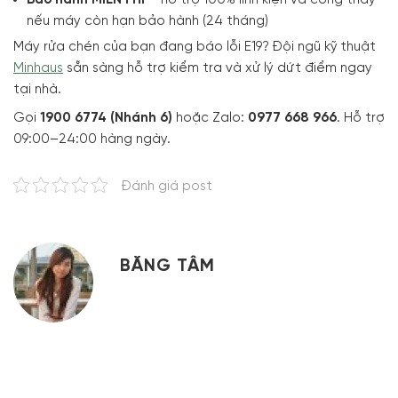
Bảo hành MIỄN PHÍ
– hỗ trợ 100% linh kiện và công thay
nếu máy còn hạn bảo hành (24 tháng)
Máy rửa chén của bạn đang báo lỗi E19? Đội ngũ kỹ thuật
Minhaus
sẵn sàng hỗ trợ kiểm tra và xử lý dứt điểm ngay
tại nhà.
Gọi
1900 6774 (Nhánh 6)
hoặc Zalo:
0977 668 966
. Hỗ trợ
09:00–24:00 hàng ngày.
Đánh giá post
BĂNG TÂM