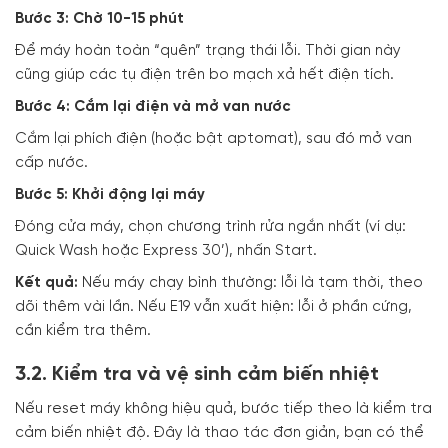
Bước 3: Chờ 10-15 phút
Để máy hoàn toàn “quên” trạng thái lỗi. Thời gian này
cũng giúp các tụ điện trên bo mạch xả hết điện tích.
Bước 4: Cắm lại điện và mở van nước
Cắm lại phích điện (hoặc bật aptomat), sau đó mở van
cấp nước.
Bước 5: Khởi động lại máy
Đóng cửa máy, chọn chương trình rửa ngắn nhất (ví dụ:
Quick Wash hoặc Express 30’), nhấn Start.
Kết quả:
Nếu máy chạy bình thường: lỗi là tạm thời, theo
dõi thêm vài lần. Nếu E19 vẫn xuất hiện: lỗi ở phần cứng,
cần kiểm tra thêm.
3.2. Kiểm tra và vệ sinh cảm biến nhiệt
Nếu reset máy không hiệu quả, bước tiếp theo là kiểm tra
cảm biến nhiệt độ. Đây là thao tác đơn giản, bạn có thể