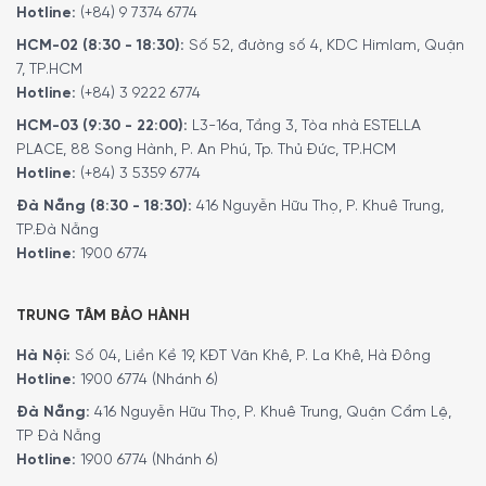
Hotline:
(+84) 9 7374 6774
HCM-02 (8:30 - 18:30):
Số 52, đường số 4, KDC Himlam, Quận
7, TP.HCM
Hotline:
(+84) 3 9222 6774
HCM-03 (9:30 - 22:00):
L3-16a, Tầng 3, Tòa nhà ESTELLA
PLACE, 88 Song Hành, P. An Phú, Tp. Thủ Đức, TP.HCM
Hotline:
(+84) 3 5359 6774
Đà Nẵng (8:30 - 18:30):
416 Nguyễn Hữu Thọ, P. Khuê Trung,
TP.Đà Nẵng
Hotline:
1900 6774
TRUNG TÂM BẢO HÀNH
Hà Nội:
Số 04, Liền Kề 19, KĐT Văn Khê, P. La Khê, Hà Đông
Hotline:
1900 6774 (Nhánh 6)
Đà Nẵng:
416 Nguyễn Hữu Thọ, P. Khuê Trung, Quận Cẩm Lệ,
TP Đà Nẵng
Hotline:
1900 6774 (Nhánh 6)