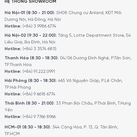
HỆ THỐNG SHOWROOM
Hà Nội-01 (8:30 - 21:00):
SH08 Chung cư Anland, KĐT Mới
Dương Nội, Hà Đông, Hà Nội
Hotline:
(+84) 3 9986 6774
Hà Nội-02 (9:30 - 22:00):
Tầng 5, Lotte Department Store, 54
Liễu Giai, Ba Đình, Hà Nội
Hotline:
(+84) 3 3574 6815
Thanh Hóa (8:30 - 18:30):
04/06 Dương Đình Nghệ, P.Tân Sơn,
TP.Thanh Hóa
Hotline:
(+84) 91.222.0991
Hải Phòng (8:30 - 18:30):
465 Võ Nguyên Giáp, P.Lê Chân,
TP.Hải Phòng
Hotline:
(+84) 9 6618 6774
Thái Bình (8:30 - 21:00):
33 Phan Bội Châu, P.Thái Bình, T.Hưng
Yên
Hotline:
(+84) 9 7766 8966
HCM-01 (8:30 - 18:30):
344 Cộng Hòa, P. 13, Q. Tân Bình,
TP.HCM