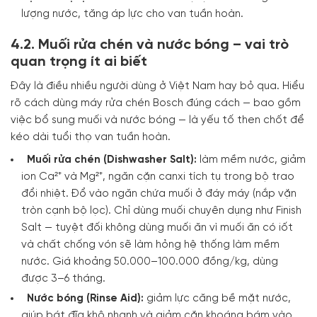
lượng nước, tăng áp lực cho van tuần hoàn.
4.2. Muối rửa chén và nước bóng – vai trò
quan trọng ít ai biết
Đây là điều nhiều người dùng ở Việt Nam hay bỏ qua. Hiểu
rõ
cách dùng m
áy rửa chén Bosch đúng cách
— bao gồm
việc bổ sung muối và nước bóng — là yếu tố then chốt để
kéo dài tuổi thọ van tuần hoàn.
Muối rửa chén (Dishwasher Salt):
làm mềm nước, giảm
ion Ca²⁺ và Mg²⁺, ngăn cặn canxi tích tụ trong bộ trao
đổi nhiệt. Đổ vào ngăn chứa muối ở đáy máy (nắp vặn
tròn cạnh bộ lọc). Chỉ dùng muối chuyên dụng như Finish
Salt — tuyệt đối không dùng muối ăn vì muối ăn có iốt
và chất chống vón sẽ làm hỏng hệ thống làm mềm
nước. Giá khoảng 50.000–100.000 đồng/kg, dùng
được 3–6 tháng.
Nước bóng (Rinse Aid):
giảm lực căng bề mặt nước,
giúp bát đĩa khô nhanh và giảm cặn khoáng bám vào