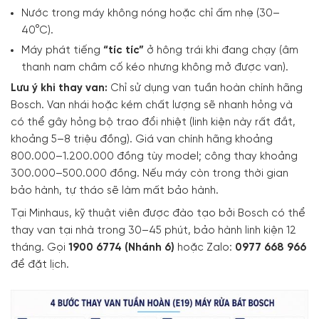
Nước trong máy không nóng hoặc chỉ ấm nhẹ (30–
40°C).
Máy phát tiếng
“tíc tíc”
ở hông trái khi đang chạy (âm
thanh nam châm cố kéo nhưng không mở được van).
Lưu ý khi thay van:
Chỉ sử dụng van tuần hoàn chính hãng
Bosch. Van nhái hoặc kém chất lượng sẽ nhanh hỏng và
có thể gây hỏng bộ trao đổi nhiệt (linh kiện này rất đắt,
khoảng 5–8 triệu đồng). Giá van chính hãng khoảng
800.000–1.200.000 đồng tùy model; công thay khoảng
300.000–500.000 đồng. Nếu máy còn trong thời gian
bảo hành, tự tháo sẽ làm mất bảo hành.
Tại Minhaus, kỹ thuật viên được đào tạo bởi Bosch có thể
thay van tại nhà trong 30–45 phút, bảo hành linh kiện 12
tháng. Gọi
1900 6774 (Nhánh 6)
hoặc Zalo:
0977 668 966
để đặt lịch.