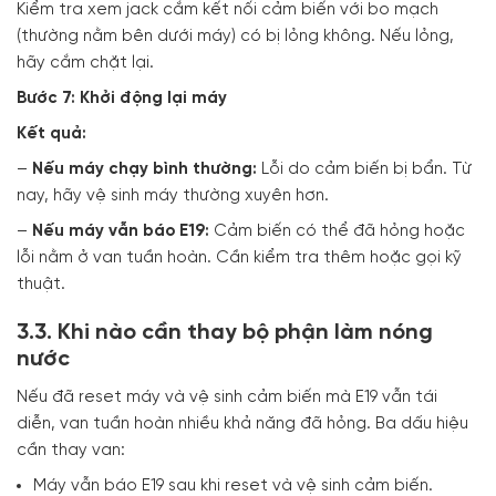
Kiểm tra xem jack cắm kết nối cảm biến với bo mạch
(thường nằm bên dưới máy) có bị lỏng không. Nếu lỏng,
hãy cắm chặt lại.
Bước 7: Khởi động lại máy
Kết quả:
–
Nếu máy chạy bình thường:
Lỗi do cảm biến bị bẩn. Từ
nay, hãy vệ sinh máy thường xuyên hơn.
–
Nếu máy vẫn báo E19:
Cảm biến có thể đã hỏng hoặc
lỗi nằm ở van tuần hoàn. Cần kiểm tra thêm hoặc gọi kỹ
thuật.
3.3. Khi nào cần thay bộ phận làm nóng
nước
Nếu đã reset máy và vệ sinh cảm biến mà E19 vẫn tái
diễn, van tuần hoàn nhiều khả năng đã hỏng. Ba dấu hiệu
cần thay van:
Máy vẫn báo E19 sau khi reset và vệ sinh cảm biến.