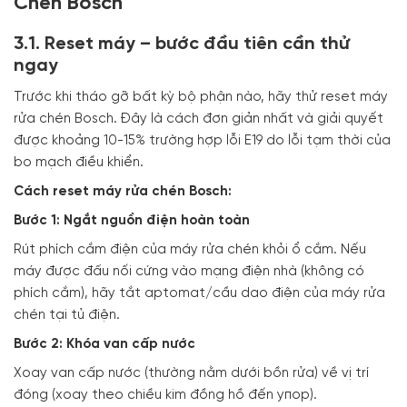
Chén Bosch
3.1. Reset máy – bước đầu tiên cần thử
ngay
Trước khi tháo gỡ bất kỳ bộ phận nào, hãy thử reset máy
rửa chén Bosch. Đây là cách đơn giản nhất và giải quyết
được khoảng 10-15% trường hợp lỗi E19 do lỗi tạm thời của
bo mạch điều khiển.
Cách reset máy rửa chén Bosch:
Bước 1: Ngắt nguồn điện hoàn toàn
Rút phích cắm điện của máy rửa chén khỏi ổ cắm. Nếu
máy được đấu nối cứng vào mạng điện nhà (không có
phích cắm), hãy tắt aptomat/cầu dao điện của máy rửa
chén tại tủ điện.
Bước 2: Khóa van cấp nước
Xoay van cấp nước (thường nằm dưới bồn rửa) về vị trí
đóng (xoay theo chiều kim đồng hồ đến упор).