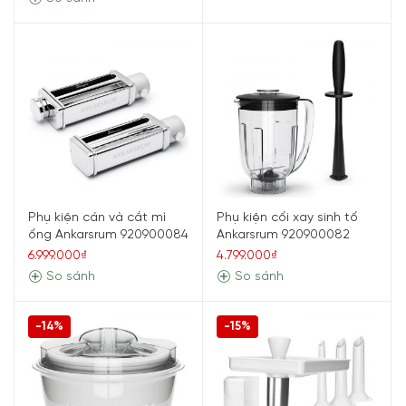
Phụ kiện cán và cắt mì
Phụ kiện cối xay sinh tố
ống Ankarsrum 920900084
Ankarsrum 920900082
6.999.000₫
4.799.000₫
So sánh
So sánh
-14%
-15%