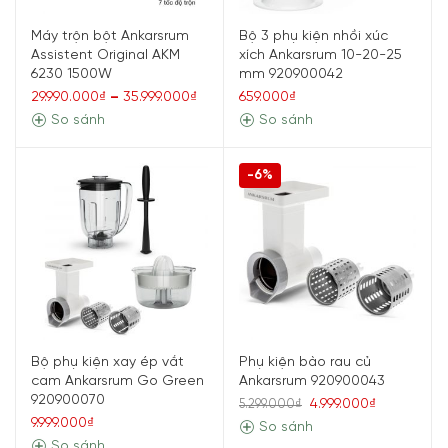
Máy trộn bột Ankarsrum
Bộ 3 phụ kiện nhồi xúc
Assistent Original AKM
xích Ankarsrum 10-20-25
6230 1500W
mm 920900042
29.990.000₫
–
35.999.000₫
659.000₫
So sánh
So sánh
-6%
Bộ phụ kiện xay ép vắt
Phụ kiện bào rau củ
cam Ankarsrum Go Green
Ankarsrum 920900043
920900070
4.999.000₫
5.299.000₫
9.999.000₫
So sánh
So sánh