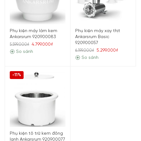
Phụ kiện máy làm kem
Phụ kiện máy xay thịt
Ankarsrum 920900083
Ankarsrum Basic
920900057
4.799.000₫
5.599.000₫
5.299.000₫
6.199.000₫
So sánh
So sánh
-11%
Phụ kiện tô trữ kem đông
lạnh Ankarsrum 920900077