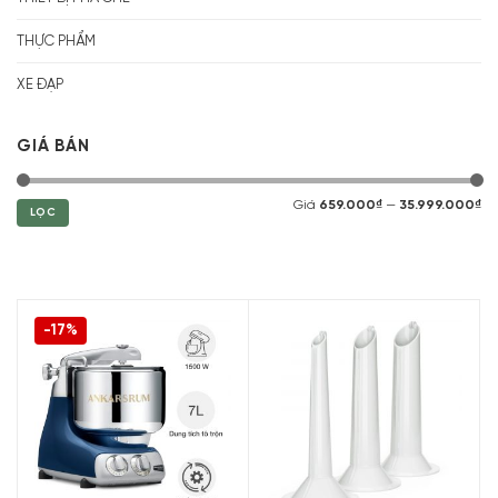
THỰC PHẨM
XE ĐẠP
GIÁ BÁN
Giá
659.000₫
—
35.999.000₫
LỌC
-17%