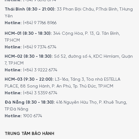
Hotline:
(+84) 9 6618 6774
Thái Bình (8:30 - 21:00):
33 Phan Bội Châu, P.Thái Bình, T.Hưng
Yên
Hotline:
(+84) 9 7766 8966
HCM-01 (8:30 - 18:30):
344 Cộng Hòa, P. 13, Q. Tân Bình,
TP.HCM
Hotline:
(+84) 9 7374 6774
HCM-02 (8:30 - 18:30):
Số 52, đường số 4, KDC Himlam, Quận
7, TP.HCM
Hotline:
(+84) 3 9222 6774
HCM-03 (9:30 - 22:00):
L3-16a, Tầng 3, Tòa nhà ESTELLA
PLACE, 88 Song Hành, P. An Phú, Tp. Thủ Đức, TP.HCM
Hotline:
(+84) 3 5359 6774
Đà Nẵng (8:30 - 18:30):
416 Nguyễn Hữu Thọ, P. Khuê Trung,
TP.Đà Nẵng
Hotline:
1900 6774
TRUNG TÂM BẢO HÀNH