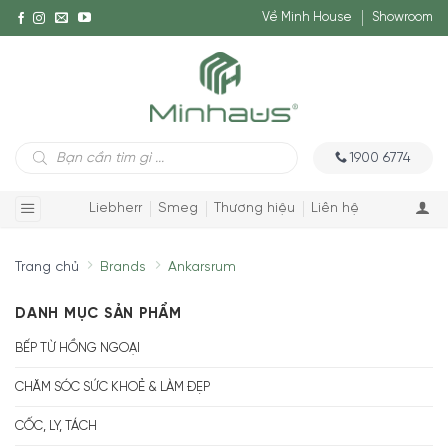
Về Minh House
Showroom
Tìm
1900 6774
kiếm
sản
phẩm
Liebherr
Smeg
Thương hiệu
Liên hệ
Trang chủ
Brands
Ankarsrum
DANH MỤC SẢN PHẨM
BẾP TỪ HỒNG NGOẠI
CHĂM SÓC SỨC KHOẺ & LÀM ĐẸP
CỐC, LY, TÁCH