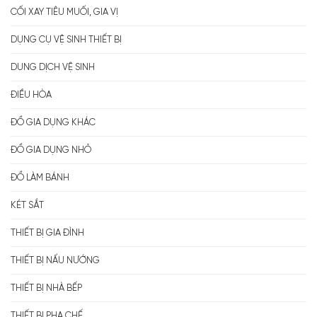
CỐI XAY TIÊU MUỐI, GIA VỊ
DỤNG CỤ VỆ SINH THIẾT BỊ
DUNG DỊCH VỆ SINH
ĐIỀU HÒA
ĐỒ GIA DỤNG KHÁC
ĐỒ GIA DỤNG NHỎ
ĐỒ LÀM BÁNH
KÉT SẮT
THIẾT BỊ GIA ĐÌNH
THIẾT BỊ NẤU NƯỚNG
THIẾT BỊ NHÀ BẾP
THIẾT BỊ PHA CHẾ