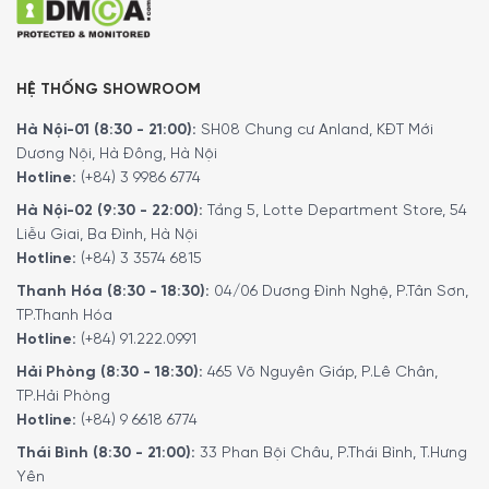
HỆ THỐNG SHOWROOM
Hà Nội-01 (8:30 - 21:00):
SH08 Chung cư Anland, KĐT Mới
Dương Nội, Hà Đông, Hà Nội
Hotline:
(+84) 3 9986 6774
Hà Nội-02 (9:30 - 22:00):
Tầng 5, Lotte Department Store, 54
Liễu Giai, Ba Đình, Hà Nội
Hotline:
(+84) 3 3574 6815
Thanh Hóa (8:30 - 18:30):
04/06 Dương Đình Nghệ, P.Tân Sơn,
TP.Thanh Hóa
Hotline:
(+84) 91.222.0991
Hải Phòng (8:30 - 18:30):
465 Võ Nguyên Giáp, P.Lê Chân,
TP.Hải Phòng
Hotline:
(+84) 9 6618 6774
Thái Bình (8:30 - 21:00):
33 Phan Bội Châu, P.Thái Bình, T.Hưng
Yên