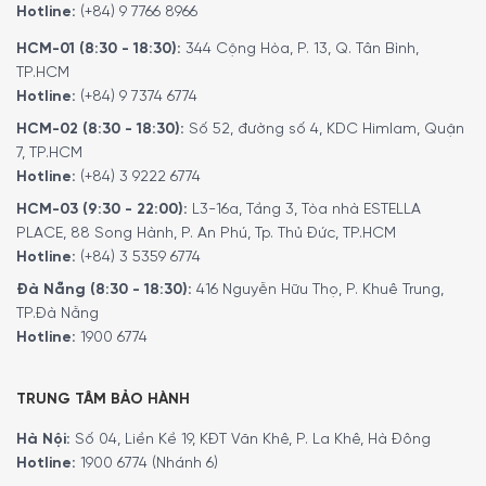
Hotline:
(+84) 9 7766 8966
HCM-01 (8:30 - 18:30):
344 Cộng Hòa, P. 13, Q. Tân Bình,
TP.HCM
Hotline:
(+84) 9 7374 6774
HCM-02 (8:30 - 18:30):
Số 52, đường số 4, KDC Himlam, Quận
7, TP.HCM
Hotline:
(+84) 3 9222 6774
HCM-03 (9:30 - 22:00):
L3-16a, Tầng 3, Tòa nhà ESTELLA
PLACE, 88 Song Hành, P. An Phú, Tp. Thủ Đức, TP.HCM
Hotline:
(+84) 3 5359 6774
Đà Nẵng (8:30 - 18:30):
416 Nguyễn Hữu Thọ, P. Khuê Trung,
TP.Đà Nẵng
Hotline:
1900 6774
TRUNG TÂM BẢO HÀNH
Hà Nội:
Số 04, Liền Kề 19, KĐT Văn Khê, P. La Khê, Hà Đông
Hotline:
1900 6774 (Nhánh 6)