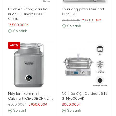
Lò chiên không dầu hơi
Lò nướng pizza Cuisinart
nước Cuisinart CSO-
CPZ-120
510HK
8.060.000₫
9.200.000₫
13.500.000₫
So sánh
So sánh
-18%
Máy làm kem mini
Nồi hấp điện Cuisinart 5 lít
Cuisinart ICE-30BCHK 2 lít
STM-3000HK
3.950.000₫
9.000.000₫
4.800.000₫
So sánh
So sánh