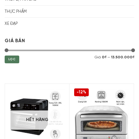
THỰC PHẨM
XE ĐẠP
GIÁ BÁN
Giá
0₫
—
13.500.000₫
LỌC
-12%
HẾT HÀNG