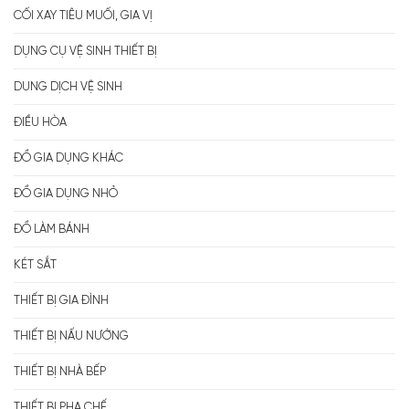
CỐI XAY TIÊU MUỐI, GIA VỊ
DỤNG CỤ VỆ SINH THIẾT BỊ
DUNG DỊCH VỆ SINH
ĐIỀU HÒA
ĐỒ GIA DỤNG KHÁC
ĐỒ GIA DỤNG NHỎ
ĐỒ LÀM BÁNH
KÉT SẮT
THIẾT BỊ GIA ĐÌNH
THIẾT BỊ NẤU NƯỚNG
THIẾT BỊ NHÀ BẾP
THIẾT BỊ PHA CHẾ