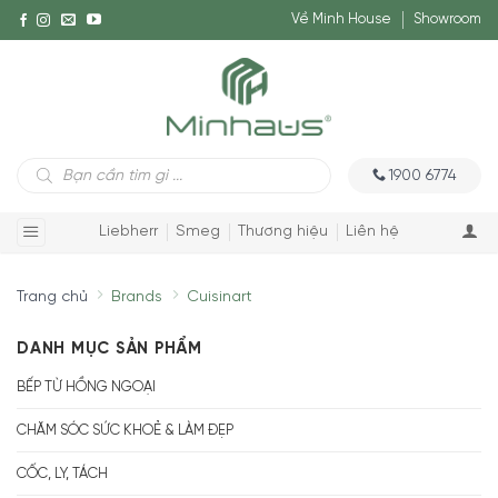
Về Minh House
Showroom
Tìm
1900 6774
kiếm
sản
phẩm
Liebherr
Smeg
Thương hiệu
Liên hệ
Trang chủ
Brands
Cuisinart
DANH MỤC SẢN PHẨM
BẾP TỪ HỒNG NGOẠI
CHĂM SÓC SỨC KHOẺ & LÀM ĐẸP
CỐC, LY, TÁCH