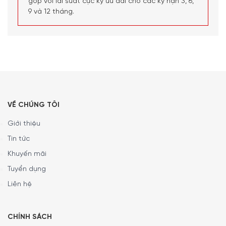
góp với lãi suất cực kỳ ưu đãi cho các kỳ hạn 3, 6,
9 và 12 tháng.
VỀ CHÚNG TÔI
Giới thiệu
Tin tức
Khuyến mãi
Tuyển dụng
Liên hệ
CHÍNH SÁCH