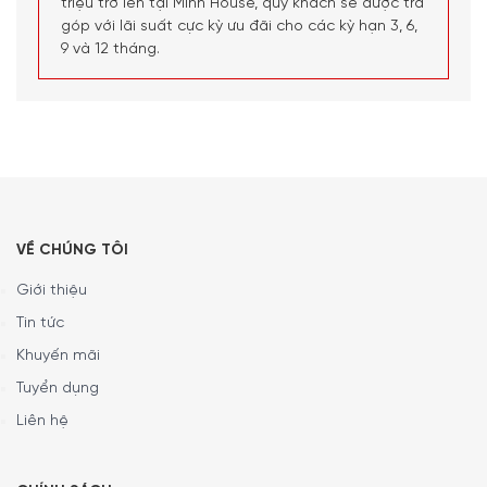
triệu trở lên tại Minh House, quý khách sẽ được trả
góp với lãi suất cực kỳ ưu đãi cho các kỳ hạn 3, 6,
9 và 12 tháng.
VỀ CHÚNG TÔI
Giới thiệu
Tin tức
Khuyến mãi
Tuyển dụng
Liên hệ