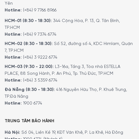
Yên
Hotline:
(+84) 9 7766 8966
HCM-01 (8:30 - 18:30):
344 Cộng Hòa, P. 13, Q. Tân Bình,
TP.HCM
Hotline:
(+84) 9 7374 6774
HCM-02 (8:30 - 18:30):
Số 52, đường số 4, KDC Himlam, Quận
7, TP.HCM
Hotline:
(+84) 3 9222 6774
HCM-03 (9:30 - 22:00):
L3-16a, Tầng 3, Tòa nhà ESTELLA
PLACE, 88 Song Hành, P. An Phú, Tp. Thủ Đức, TP.HCM
Hotline:
(+84) 3 5359 6774
Đà Nẵng (8:30 - 18:30):
416 Nguyễn Hữu Thọ, P. Khuê Trung,
TP.Đà Nẵng
Hotline:
1900 6774
TRUNG TÂM BẢO HÀNH
Hà Nội:
Số 04, Liền Kề 19, KĐT Văn Khê, P. La Khê, Hà Đông