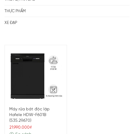
THỰC PHẨM
XE ĐẠP
Máy rửa bát độc lập
Hafele HDW-F601B
(535.29.670)
21.990.000₫