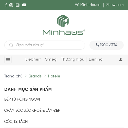
Về Minh House
Showroom
Tìm
1900 6774
kiếm
sản
phẩm
Liebherr
Smeg
Thương hiệu
Liên hệ
Trang chủ
Brands
Hafele
DANH MỤC SẢN PHẨM
BẾP TỪ HỒNG NGOẠI
CHĂM SÓC SỨC KHOẺ & LÀM ĐẸP
CỐC, LY, TÁCH