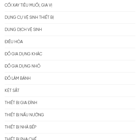
CỐI XAY TIÊU MUỐI, GIA VỊ
DỤNG CỤ VỆ SINH THIẾT BỊ
DUNG DỊCH VỆ SINH
ĐIỀU HÒA
ĐỒ GIA DỤNG KHÁC
ĐỒ GIA DỤNG NHỎ
ĐỒ LÀM BÁNH
KÉT SẮT
THIẾT BỊ GIA ĐÌNH
THIẾT BỊ NẤU NƯỚNG
THIẾT BỊ NHÀ BẾP
THIẾT BỊ PHA CHẾ