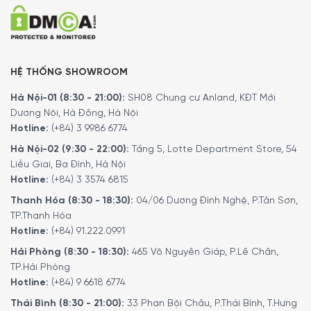
HỆ THỐNG SHOWROOM
Hà Nội-01 (8:30 - 21:00):
SH08 Chung cư Anland, KĐT Mới
Dương Nội, Hà Đông, Hà Nội
Hotline:
(+84) 3 9986 6774
Hà Nội-02 (9:30 - 22:00):
Tầng 5, Lotte Department Store, 54
Liễu Giai, Ba Đình, Hà Nội
Hotline:
(+84) 3 3574 6815
Thanh Hóa (8:30 - 18:30):
04/06 Dương Đình Nghệ, P.Tân Sơn,
TP.Thanh Hóa
Hotline:
(+84) 91.222.0991
Hải Phòng (8:30 - 18:30):
465 Võ Nguyên Giáp, P.Lê Chân,
TP.Hải Phòng
Hotline:
(+84) 9 6618 6774
Thái Bình (8:30 - 21:00):
33 Phan Bội Châu, P.Thái Bình, T.Hưng