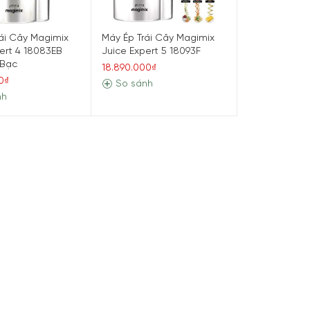
rái Cây Magimix
Máy Ép Trái Cây Magimix
ert 4 18083EB
Juice Expert 5 18093F
 Bạc
18.890.000₫
0₫
So sánh
nh