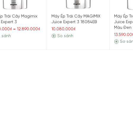
p Trái Cây Magimix
Máy Ép Trái Cây MAGIMIX
Máy Ép T
 Expert 3
Juice Expert 3 18084EB
Juice Exp
Màu Đen
0.000₫
–
12.890.000₫
10.080.000₫
13.590.00
 sánh
So sánh
So sá