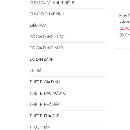
DỤNG CỤ VỆ SINH THIẾT BỊ
DUNG DỊCH VỆ SINH
Máy É
Juice
ĐIỀU HÒA
12.39
So
ĐỒ GIA DỤNG KHÁC
ĐỒ GIA DỤNG NHỎ
ĐỒ LÀM BÁNH
KÉT SẮT
THIẾT BỊ GIA ĐÌNH
THIẾT BỊ NẤU NƯỚNG
THIẾT BỊ NHÀ BẾP
THIẾT BỊ PHA CHẾ
THỰC PHẨM