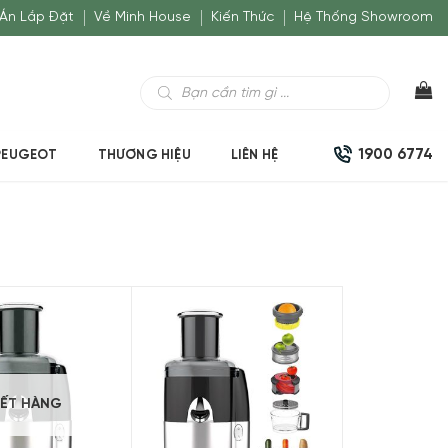
Án Lắp Đặt
Về Minh House
Kiến Thức
Hệ Thống Showroom
Tìm
kiếm
sản
phẩm
1900 6774
PEUGEOT
THƯƠNG HIỆU
LIÊN HỆ
ẾT HÀNG