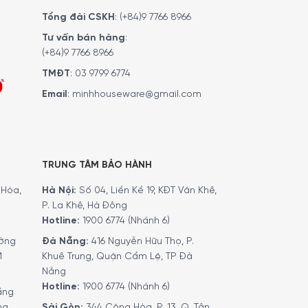
Tổng đài CSKH
:
(+84)9 7766 8966
Tư vấn bán hàng
:
(+84)9 7766 8966
TMĐT
:
03 9799 6774
Email
:
minhhouseware@gmail.com
TRUNG TÂM BẢO HÀNH
Hòa,
Hà Nội:
Số 04, Liền Kề 19, KĐT Văn Khê,
P. La Khê, Hà Đông
Hotline:
1900 6774 (Nhánh 6)
ờng
Đà Nẵng:
416 Nguyễn Hữu Thọ, P.
M
Khuê Trung, Quận Cẩm Lệ, TP Đà
Nẵng
Hotline:
1900 6774 (Nhánh 6)
ầng
ng
Sài Gòn:
344 Cộng Hòa, P. 13, Q. Tân