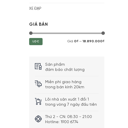
XE ĐẠP
GIÁ BÁN
Giá
0₫
—
18.890.000₫
LỌC
Sản phẩm
đảm bảo chất lượng
Miễn phí giao hàng
trong bán kính 20km
Lỗi nhà sản xuất 1 đổi 1
trong vòng 7 ngày đầu tiên
Thứ 2 - CN: 08:30 - 21:00
Hotline: 1900 6774