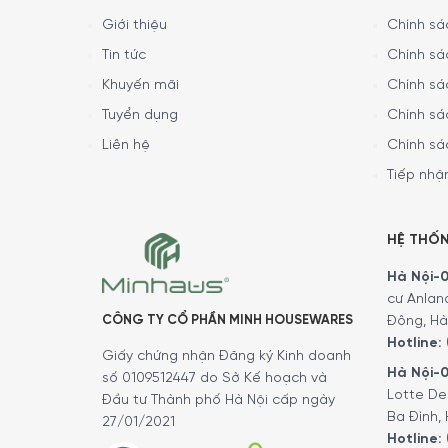
Giới thiệu
Chính sác
Tin tức
Chính sá
Khuyến mãi
Chính sá
Tuyển dụng
Chính sá
Liên hệ
Chính sá
Tiếp nhận
HỆ THỐ
Hà Nội-01
cư Anlan
CÔNG TY CỔ PHẦN MINH HOUSEWARES
Đông, Hà
Hotline:
Giấy chứng nhận Đăng ký Kinh doanh
Hà Nội-0
số 0109512447 do Sở Kế hoạch và
Lotte De
Đầu tư Thành phố Hà Nội cấp ngày
Ba Đình, 
27/01/2021
Hotline: