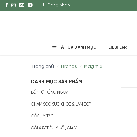
Đăng nhập
TẤT CẢ DANH MỤC
LIEBHERR
Trang chủ
Brands
Magimix
DANH MỤC SẢN PHẨM
BẾP TỪ HỒNG NGOẠI
CHĂM SÓC SỨC KHOẺ & LÀM ĐẸP
CỐC, LY, TÁCH
CỐI XAY TIÊU MUỐI, GIA VỊ