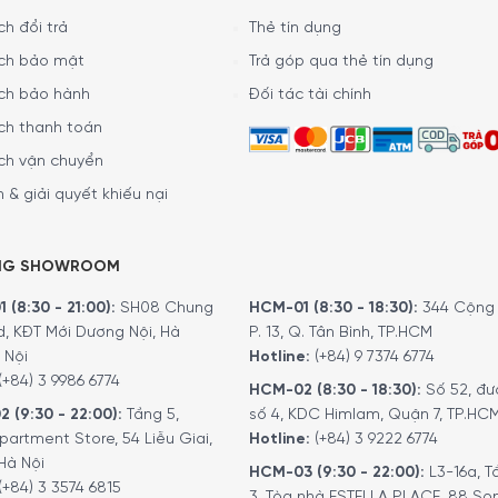
h đổi trả
Thẻ tín dụng
ch bảo mật
Trả góp qua thẻ tín dụng
ch bảo hành
Đối tác tài chính
ch thanh toán
ch vận chuyển
 & giải quyết khiếu nại
NG SHOWROOM
 (8:30 - 21:00):
SH08 Chung
HCM-01 (8:30 - 18:30):
344 Cộng 
d, KĐT Mới Dương Nội, Hà
P. 13, Q. Tân Bình, TP.HCM
 Nội
Hotline:
(+84) 9 7374 6774
(+84) 3 9986 6774
HCM-02 (8:30 - 18:30):
Số 52, đư
2 (9:30 - 22:00):
Tầng 5,
số 4, KDC Himlam, Quận 7, TP.HC
partment Store, 54 Liễu Giai,
Hotline:
(+84) 3 9222 6774
Hà Nội
HCM-03 (9:30 - 22:00):
L3-16a, T
(+84) 3 3574 6815
3, Tòa nhà ESTELLA PLACE, 88 So