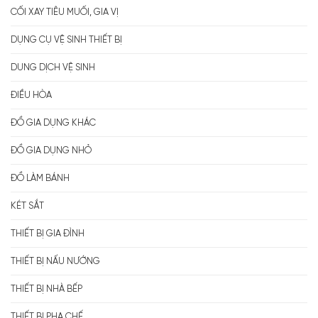
CỐI XAY TIÊU MUỐI, GIA VỊ
DỤNG CỤ VỆ SINH THIẾT BỊ
DUNG DỊCH VỆ SINH
ĐIỀU HÒA
ĐỒ GIA DỤNG KHÁC
ĐỒ GIA DỤNG NHỎ
ĐỒ LÀM BÁNH
KÉT SẮT
THIẾT BỊ GIA ĐÌNH
THIẾT BỊ NẤU NƯỚNG
THIẾT BỊ NHÀ BẾP
THIẾT BỊ PHA CHẾ