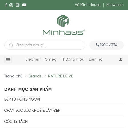
Về Minh House
Showroom
Tìm
1900 6774
kiếm
sản
phẩm
Liebherr
Smeg
Thương hiệu
Liên hệ
Trang chủ
Brands
NATURE LOVE
DANH MỤC SẢN PHẨM
BẾP TỪ HỒNG NGOẠI
CHĂM SÓC SỨC KHOẺ & LÀM ĐẸP
CỐC, LY, TÁCH