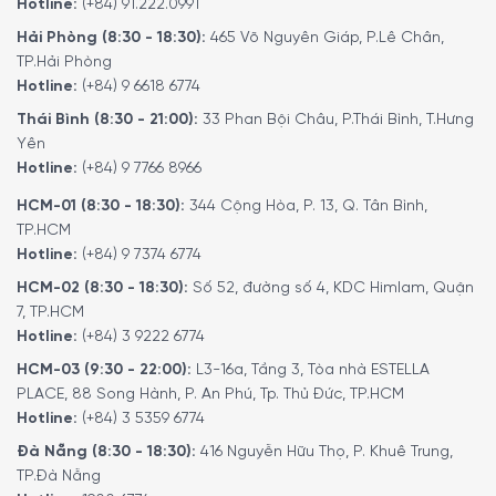
Hotline:
(+84) 91.222.0991
Hải Phòng (8:30 - 18:30):
465 Võ Nguyên Giáp, P.Lê Chân,
TP.Hải Phòng
Hotline:
(+84) 9 6618 6774
Thái Bình (8:30 - 21:00):
33 Phan Bội Châu, P.Thái Bình, T.Hưng
Yên
Hotline:
(+84) 9 7766 8966
HCM-01 (8:30 - 18:30):
344 Cộng Hòa, P. 13, Q. Tân Bình,
TP.HCM
Hotline:
(+84) 9 7374 6774
HCM-02 (8:30 - 18:30):
Số 52, đường số 4, KDC Himlam, Quận
7, TP.HCM
Hotline:
(+84) 3 9222 6774
HCM-03 (9:30 - 22:00):
L3-16a, Tầng 3, Tòa nhà ESTELLA
PLACE, 88 Song Hành, P. An Phú, Tp. Thủ Đức, TP.HCM
Hotline:
(+84) 3 5359 6774
Đà Nẵng (8:30 - 18:30):
416 Nguyễn Hữu Thọ, P. Khuê Trung,
TP.Đà Nẵng