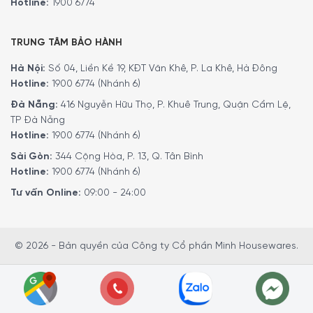
Hotline:
1900 6774
TRUNG TÂM BẢO HÀNH
Hà Nội:
Số 04, Liền Kề 19, KĐT Văn Khê, P. La Khê, Hà Đông
Hotline:
1900 6774 (Nhánh 6)
Đà Nẵng:
416 Nguyễn Hữu Thọ, P. Khuê Trung, Quận Cẩm Lệ,
TP Đà Nẵng
Hotline:
1900 6774 (Nhánh 6)
Sài Gòn:
344 Cộng Hòa, P. 13, Q. Tân Bình
Hotline:
1900 6774 (Nhánh 6)
Tư vấn Online:
09:00 - 24:00
© 2026 - Bản quyền của Công ty Cổ phần Minh Housewares.