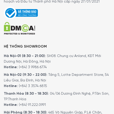
hoạch và Đầu tư Thành phố Hà Nội cấp ngày 27/01/2021
HỆ THỐNG SHOWROOM
Hà Nội-01 (8:30 - 21:00):
SH08 Chung cư Anland, KĐT Mới
Dương Nội, Hà Đông, Hà Nội
Hotline:
(+84) 3 9986 6774
Hà Nội-02 (9:30 - 22:00):
Tầng 5, Lotte Department Store, 54
Liễu Giai, Ba Đình, Hà Nội
Hotline:
(+84) 3 3574 6815
Thanh Hóa (8:30 - 18:30):
04/06 Dương Đình Nghệ, P.Tân Sơn,
TP.Thanh Hóa
Hotline:
(+84) 91.222.0991
Hải Phòng (8:30 - 18:30):
465 Võ Nguyên Giáp, P.Lê Chân,