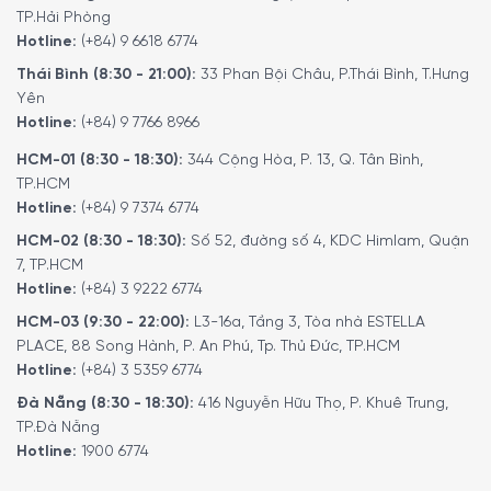
TP.Hải Phòng
Hotline:
(+84) 9 6618 6774
Thái Bình (8:30 - 21:00):
33 Phan Bội Châu, P.Thái Bình, T.Hưng
Yên
Hotline:
(+84) 9 7766 8966
HCM-01 (8:30 - 18:30):
344 Cộng Hòa, P. 13, Q. Tân Bình,
TP.HCM
Hotline:
(+84) 9 7374 6774
HCM-02 (8:30 - 18:30):
Số 52, đường số 4, KDC Himlam, Quận
7, TP.HCM
Hotline:
(+84) 3 9222 6774
HCM-03 (9:30 - 22:00):
L3-16a, Tầng 3, Tòa nhà ESTELLA
PLACE, 88 Song Hành, P. An Phú, Tp. Thủ Đức, TP.HCM
Hotline:
(+84) 3 5359 6774
Đà Nẵng (8:30 - 18:30):
416 Nguyễn Hữu Thọ, P. Khuê Trung,
TP.Đà Nẵng
Hotline:
1900 6774