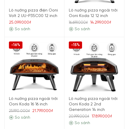
Lò nướng pizza điện Ooni
Lò nướng pizza ngoài trời
Volt 2 UU-P35C00 12 inch
Ooni Koda 12 12 inch
25.099.000₫
14.299.000₫
16.699.000₫
So sánh
So sánh
-16%
-15%
Lò nướng pizza ngoài trời
Lò nướng pizza ngoài trời
Ooni Koda 16 16 inch
Ooni Koda 2 2nd
Generation 14 inch
21.799.000₫
25.990.000₫
17.899.000₫
20.999.000₫
So sánh
So sánh