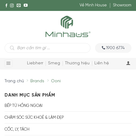
Về Minh House
Showroom
Tìm
1900 6774
kiếm
sản
phẩm
Liebherr
Smeg
Thương hiệu
Liên hệ
Trang chủ
Brands
Ooni
DANH MỤC SẢN PHẨM
BẾP TỪ HỒNG NGOẠI
CHĂM SÓC SỨC KHOẺ & LÀM ĐẸP
CỐC, LY, TÁCH