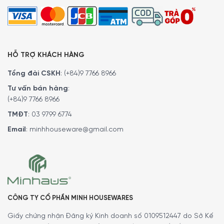
HỖ TRỢ KHÁCH HÀNG
Tổng đài CSKH
:
(+84)9 7766 8966
Tư vấn bán hàng
:
(+84)9 7766 8966
TMĐT
:
03 9799 6774
Email
:
minhhouseware@gmail.com
CÔNG TY CỔ PHẦN MINH HOUSEWARES
Giấy chứng nhận Đăng ký Kinh doanh số 0109512447 do Sở Kế