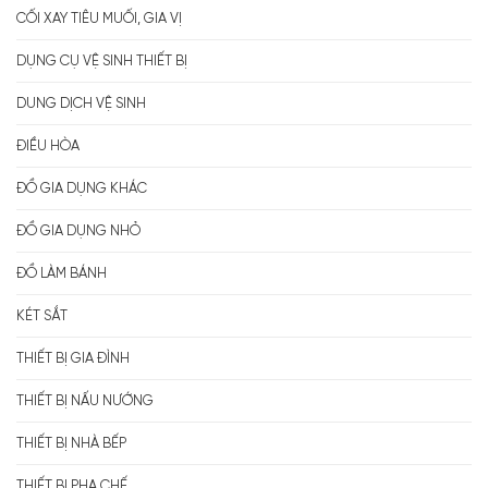
CỐI XAY TIÊU MUỐI, GIA VỊ
DỤNG CỤ VỆ SINH THIẾT BỊ
DUNG DỊCH VỆ SINH
ĐIỀU HÒA
ĐỒ GIA DỤNG KHÁC
ĐỒ GIA DỤNG NHỎ
ĐỒ LÀM BÁNH
KÉT SẮT
THIẾT BỊ GIA ĐÌNH
THIẾT BỊ NẤU NƯỚNG
THIẾT BỊ NHÀ BẾP
THIẾT BỊ PHA CHẾ