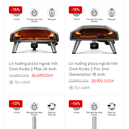
-15%
-15%
Lò nướng pizza ngoài trời
Lò nướng pizza ngoài trời
Ooni Koda 2 Max 24 inch
Ooni Koda 2 Pro 2nd
Generation 18 inch
36.499.000₫
42.699.000₫
28.990.000₫
33.999.000₫
So sánh
So sánh
-13%
-14%