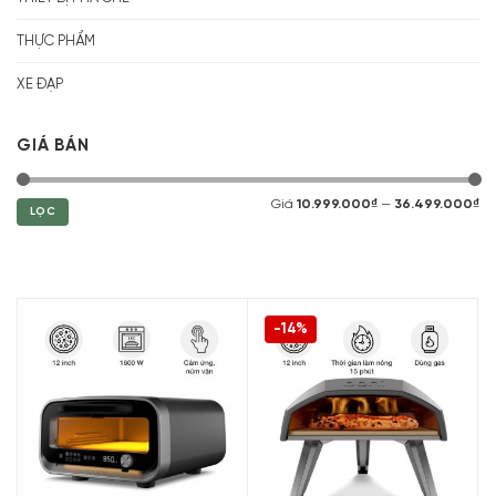
THỰC PHẨM
XE ĐẠP
GIÁ BÁN
Giá
10.999.000₫
—
36.499.000₫
LỌC
-14%