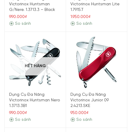
Victorinox Huntsman
Victorinox Huntsman Lite
G/Nere. 1.3713.3 – Black
1.7915.T
990.000₫
1.950.000₫
So sánh
So sánh
HẾT HÀNG
Dụng Cụ Đa Năng
Dụng Cụ Đa Năng
Victorinox Huntsman Nero
Victorinox Junior 09
1.3713.3B1
2.4213.SKE
990.000₫
950.000₫
So sánh
So sánh