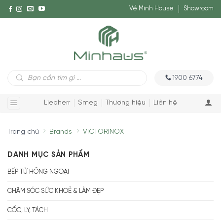
Về Minh House
Showroom
Tìm
1900 6774
kiếm
sản
phẩm
Liebherr
Smeg
Thương hiệu
Liên hệ
Trang chủ
Brands
VICTORINOX
DANH MỤC SẢN PHẨM
BẾP TỪ HỒNG NGOẠI
CHĂM SÓC SỨC KHOẺ & LÀM ĐẸP
CỐC, LY, TÁCH