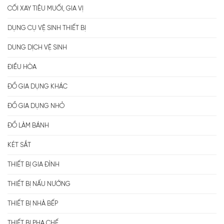
CỐI XAY TIÊU MUỐI, GIA VỊ
DỤNG CỤ VỆ SINH THIẾT BỊ
DUNG DỊCH VỆ SINH
ĐIỀU HÒA
ĐỒ GIA DỤNG KHÁC
ĐỒ GIA DỤNG NHỎ
ĐỒ LÀM BÁNH
KÉT SẮT
THIẾT BỊ GIA ĐÌNH
THIẾT BỊ NẤU NƯỚNG
THIẾT BỊ NHÀ BẾP
THIẾT BỊ PHA CHẾ