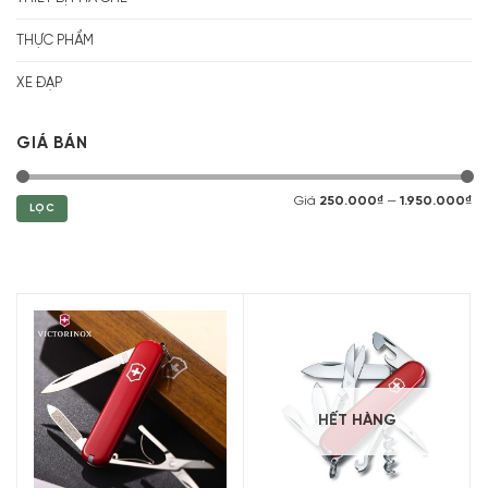
THỰC PHẨM
XE ĐẠP
GIÁ BÁN
Giá
250.000₫
—
1.950.000₫
LỌC
HẾT HÀNG