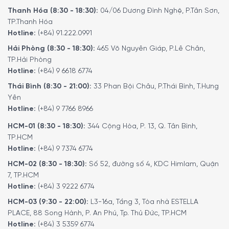
Thanh Hóa (8:30 - 18:30):
04/06 Dương Đình Nghệ, P.Tân Sơn,
TP.Thanh Hóa
Hotline:
(+84) 91.222.0991
Hải Phòng (8:30 - 18:30):
465 Võ Nguyên Giáp, P.Lê Chân,
TP.Hải Phòng
Hotline:
(+84) 9 6618 6774
Thái Bình (8:30 - 21:00):
33 Phan Bội Châu, P.Thái Bình, T.Hưng
Yên
Hotline:
(+84) 9 7766 8966
HCM-01 (8:30 - 18:30):
344 Cộng Hòa, P. 13, Q. Tân Bình,
TP.HCM
Hotline:
(+84) 9 7374 6774
HCM-02 (8:30 - 18:30):
Số 52, đường số 4, KDC Himlam, Quận
7, TP.HCM
Hotline:
(+84) 3 9222 6774
HCM-03 (9:30 - 22:00):
L3-16a, Tầng 3, Tòa nhà ESTELLA
PLACE, 88 Song Hành, P. An Phú, Tp. Thủ Đức, TP.HCM
Hotline:
(+84) 3 5359 6774