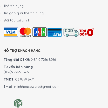
Thẻ tín dụng
Trả góp qua thẻ tín dụng
Đối tác tài chính
HỖ TRỢ KHÁCH HÀNG
Tổng đài CSKH
:
(+84)9 7766 8966
Tư vấn bán hàng
:
(+84)9 7766 8966
TMĐT
:
03 9799 6774
Email
:
minhhouseware@gmail.com