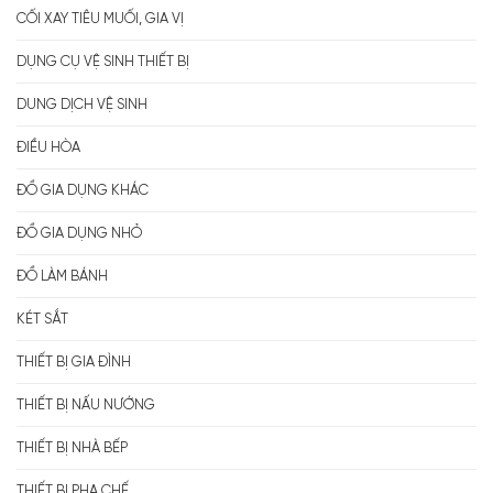
CỐI XAY TIÊU MUỐI, GIA VỊ
DỤNG CỤ VỆ SINH THIẾT BỊ
DUNG DỊCH VỆ SINH
ĐIỀU HÒA
ĐỒ GIA DỤNG KHÁC
ĐỒ GIA DỤNG NHỎ
ĐỒ LÀM BÁNH
KÉT SẮT
THIẾT BỊ GIA ĐÌNH
THIẾT BỊ NẤU NƯỚNG
THIẾT BỊ NHÀ BẾP
THIẾT BỊ PHA CHẾ