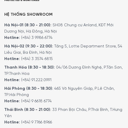
HỆ THỐNG SHOWROOM
Hà Nội-01 (8:30 - 21:00):
SH08 Chung cư Anland, KĐT Mới
Dương Nội, Hà Đông, Hà Nội
Hotline:
(+84) 3 9986 6774
Hà Nội-02 (9:30 - 22:00):
Tầng 5, Lotte Department Store, 54
Liễu Giai, Ba Đình, Hà Nội
Hotline:
(+84) 3 3574 6815
Thanh Hóa (8:30 - 18:30):
04/06 Dương Đình Nghệ, P.Tân Sơn,
TP.Thanh Hóa
Hotline:
(+84) 91.222.0991
Hải Phòng (8:30 - 18:30):
465 Võ Nguyên Giáp, P.Lê Chân,
TP.Hải Phòng
Hotline:
(+84) 9 6618 6774
Thái Bình (8:30 - 21:00):
33 Phan Bội Châu, P.Thái Bình, T.Hưng
Yên
Hotline:
(+84) 9 7766 8966