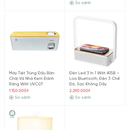
So sánh
Máy Tiệt Trùng Đầu Bàn
Đèn Led 3 In 1 Wilit A15B –
Chải Và Nhả Kem Đánh
Loa Bluetooth, Đèn 3 Chế
Răng Wilit UVC07
Độ, Sạc Không Dây
1.150.000₫
2.290.000₫
So sánh
So sánh