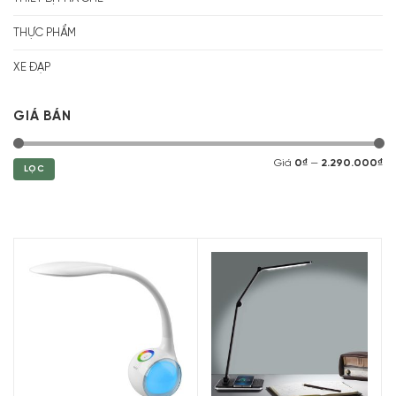
THỰC PHẨM
XE ĐẠP
GIÁ BÁN
Giá
0₫
—
2.290.000₫
LỌC