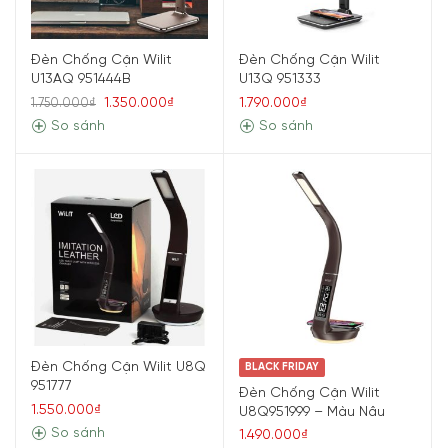
Đèn Chống Cận Wilit
Đèn Chống Cận Wilit
U13AQ 951444B
U13Q 951333
1.350.000₫
1.790.000₫
1.750.000₫
So sánh
So sánh
Đèn Chống Cận Wilit U8Q
BLACK FRIDAY
951777
Đèn Chống Cận Wilit
1.550.000₫
U8Q951999 – Màu Nâu
So sánh
1.490.000₫