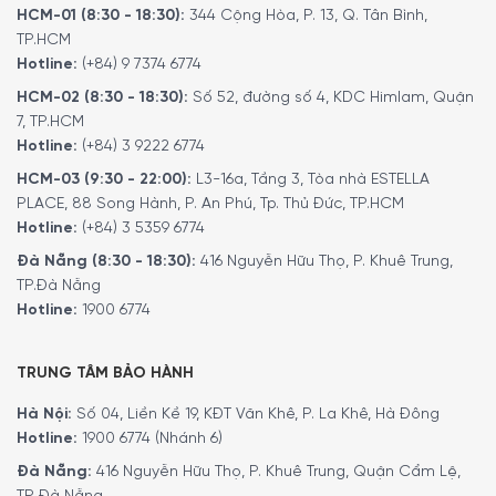
HCM-01 (8:30 - 18:30):
344 Cộng Hòa, P. 13, Q. Tân Bình,
TP.HCM
Hotline:
(+84) 9 7374 6774
HCM-02 (8:30 - 18:30):
Số 52, đường số 4, KDC Himlam, Quận
7, TP.HCM
Hotline:
(+84) 3 9222 6774
HCM-03 (9:30 - 22:00):
L3-16a, Tầng 3, Tòa nhà ESTELLA
PLACE, 88 Song Hành, P. An Phú, Tp. Thủ Đức, TP.HCM
Hotline:
(+84) 3 5359 6774
Đà Nẵng (8:30 - 18:30):
416 Nguyễn Hữu Thọ, P. Khuê Trung,
TP.Đà Nẵng
Hotline:
1900 6774
TRUNG TÂM BẢO HÀNH
Hà Nội:
Số 04, Liền Kề 19, KĐT Văn Khê, P. La Khê, Hà Đông
Hotline:
1900 6774 (Nhánh 6)
Đà Nẵng:
416 Nguyễn Hữu Thọ, P. Khuê Trung, Quận Cẩm Lệ,