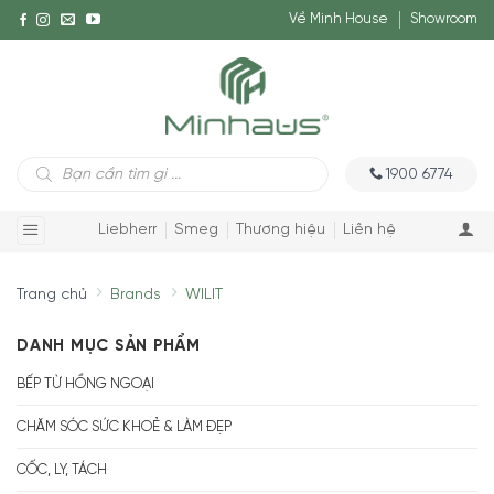
Về Minh House
Showroom
Tìm
1900 6774
kiếm
sản
phẩm
Liebherr
Smeg
Thương hiệu
Liên hệ
Trang chủ
Brands
WILIT
DANH MỤC SẢN PHẨM
BẾP TỪ HỒNG NGOẠI
CHĂM SÓC SỨC KHOẺ & LÀM ĐẸP
CỐC, LY, TÁCH