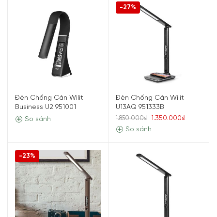
-27%
Đèn Chống Cận Wilit
Đèn Chống Cận Wilit
Business U2 951001
U13AQ 951333B
1.350.000₫
1.850.000₫
So sánh
So sánh
-23%