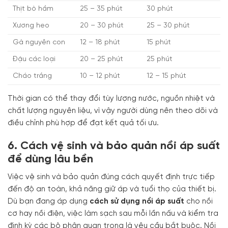
Thịt bò hầm
25 – 35 phút
30 phút
Xương heo
20 – 30 phút
25 – 30 phút
Gà nguyên con
12 – 18 phút
15 phút
Đậu các loại
20 – 25 phút
25 phút
Cháo trắng
10 – 12 phút
12 – 15 phút
Thời gian có thể thay đổi tùy lượng nước, nguồn nhiệt và
chất lượng nguyên liệu, vì vậy người dùng nên theo dõi và
điều chỉnh phù hợp để đạt kết quả tối ưu.
6. Cách vệ sinh và bảo quản nồi áp suất
để dùng lâu bền
Việc vệ sinh và bảo quản đúng cách quyết định trực tiếp
đến độ an toàn, khả năng giữ áp và tuổi thọ của thiết bị.
Dù bạn đang áp dụng
cách sử dụng nồi áp suất
cho nồi
cơ hay nồi điện, việc làm sạch sau mỗi lần nấu và kiểm tra
định kỳ các bộ phận quan trọng là yêu cầu bắt buộc. Nồi