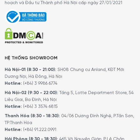
hoạch và Đầu tư Thành phố Hà Nội cấp ngày 27/01/2021
HỆ THỐNG SHOWROOM
Hà Nội-01 (8:30 - 21:00):
SH08 Chung cư Anland, KĐT Mới
Dương Nội, Hà Đông, Hà Nội
Hotline:
(+84) 3 9986 6774
Hà Nội-02 (9:30 - 22:00):
Tầng 5, Lotte Department Store, 54
Liễu Giai, Ba Đình, Hà Nội
Hotline:
(+84) 3 3574 6815
Thanh Hóa (8:30 - 18:30):
04/06 Dương Đình Nghệ, P.Tân Sơn,
TP.Thanh Hóa
Hotline:
(+84) 91.222.0991
Hải Phòng (8:30 - 18:30):
465 Võ Nguyên Giáp, P.Lê Chân,