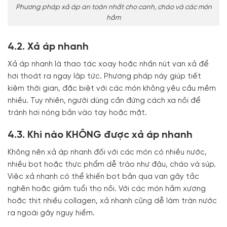
Phương pháp xả áp an toàn nhất cho canh, cháo và các món
hầm
4.2. Xả áp nhanh
Xả áp nhanh là thao tác xoay hoặc nhấn nút van xả để
hơi thoát ra ngay lập tức. Phương pháp này giúp tiết
kiệm thời gian, đặc biệt với các món không yêu cầu mềm
nhiều. Tuy nhiên, người dùng cần đứng cách xa nồi để
tránh hơi nóng bắn vào tay hoặc mặt.
4.3. Khi nào KHÔNG được xả áp nhanh
Không nên xả áp nhanh đối với các món có nhiều nước,
nhiều bọt hoặc thực phẩm dễ trào như đậu, cháo và súp.
Việc xả nhanh có thể khiến bọt bắn qua van gây tắc
nghẽn hoặc giảm tuổi thọ nồi. Với các món hầm xương
hoặc thịt nhiều collagen, xả nhanh cũng dễ làm tràn nước
ra ngoài gây nguy hiểm.