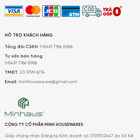
HỖ TRỢ KHÁCH HÀNG
Tổng đài CSKH
:
(+84)9 7766 8966
Tư vấn bán hàng
:
(+84)9 7766 8966
TMĐT
:
03 9799 6774
Email
:
minhhouseware@gmail.com
CÔNG TY CỔ PHẦN MINH HOUSEWARES
Giấy chứng nhận Đăng ký Kinh doanh số 0109512447 do Sở Kế