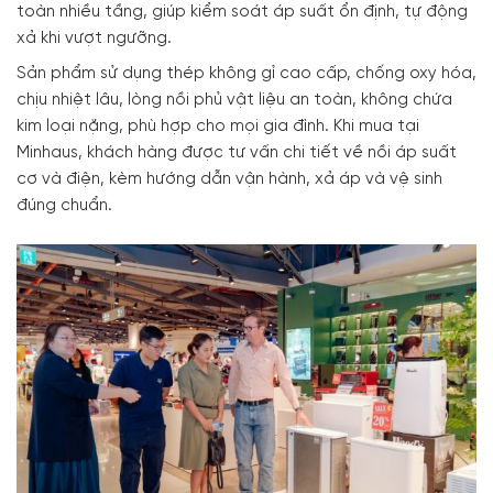
toàn nhiều tầng, giúp kiểm soát áp suất ổn định, tự động
xả khi vượt ngưỡng.
Sản phẩm sử dụng thép không gỉ cao cấp, chống oxy hóa,
chịu nhiệt lâu, lòng nồi phủ vật liệu an toàn, không chứa
kim loại nặng, phù hợp cho mọi gia đình. Khi mua tại
Minhaus, khách hàng được tư vấn chi tiết về nồi áp suất
cơ và điện, kèm hướng dẫn vận hành, xả áp và vệ sinh
đúng chuẩn.