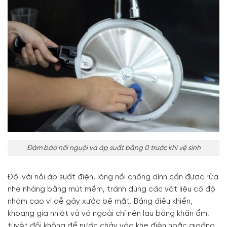
Đảm bảo nồi nguội và áp suất bằng 0 trước khi vệ sinh
Đối với nồi áp suất điện, lòng nồi chống dính cần được rửa
nhẹ nhàng bằng mút mềm, tránh dùng các vật liệu có độ
nhám cao vì dễ gây xước bề mặt. Bảng điều khiển,
khoang gia nhiệt và vỏ ngoài chỉ nên lau bằng khăn ẩm,
tuyệt đối không để nước chảy vào khe điện hoặc gioăng