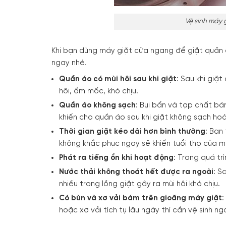
Vệ sinh máy g
Khi bạn dùng máy giặt cửa ngang để giặt quần á
ngay nhé.
Quần áo có mùi hôi sau khi giặt
: Sau khi giặ
hôi, ẩm mốc, khó chịu.
Quần áo không sạch
: Bụi bẩn và tạp chất b
khiến cho quần áo sau khi giặt không sạch hoà
Thời gian giặt kéo dài hơn bình thường
: Bạn
không khắc phục ngay sẽ khiến tuổi thọ của m
Phát ra tiếng ồn khi hoạt động
: Trong quá tr
Nước thải không thoát hết được ra ngoài
: S
nhiều trong lồng giặt gây ra mùi hôi khó chịu.
Có bùn và xơ vải bám trên gioăng máy giặt
:
hoặc xơ vải tích tụ lâu ngày thì cần vệ sinh 