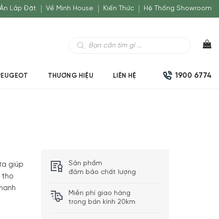
Án Lắp Đặt
Về Minh House
Kiến Thức
Hệ Thống Showroom
Tìm
kiếm
sản
phẩm
1900 6774
PEUGEOT
THƯƠNG HIỆU
LIÊN HỆ
Sản phẩm
ừa giúp
đảm bảo chất lượng
 thọ
nhanh
Miễn phí giao hàng
trong bán kính 20km