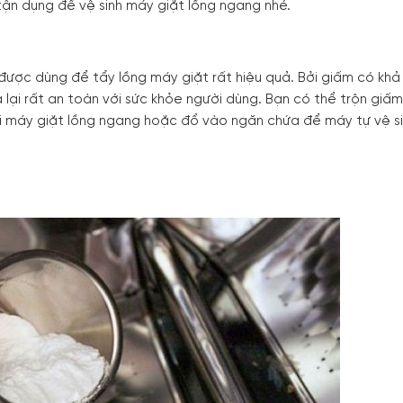
tận dụng để vệ sinh máy giặt lồng ngang nhé.
ược dùng để tẩy lồng máy giặt rất hiệu quả. Bởi giấm có khả
à lại rất an toàn với sức khỏe người dùng. Bạn có thể trộn giấ
i máy giặt lồng ngang hoặc đổ vào ngăn chứa để máy tự vệ si