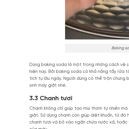
Baking so
Dùng baking soda là một trong những cách vệ s
hiện nay. Bởi baking soda có khả năng tẩy rửa t
tích tụ lâu ngày. Người dùng có thể trộn chung
sinh máy giặt nhé.
3.3 Chanh tươi
Chanh không chỉ giúp tạo mùi thơm tự nhiên mà
giặt. Sử dụng chanh còn giúp diệt khuẩn, từ đó
chanh tươi và bỏ vào ngăn chứa nước xả, hoặc 