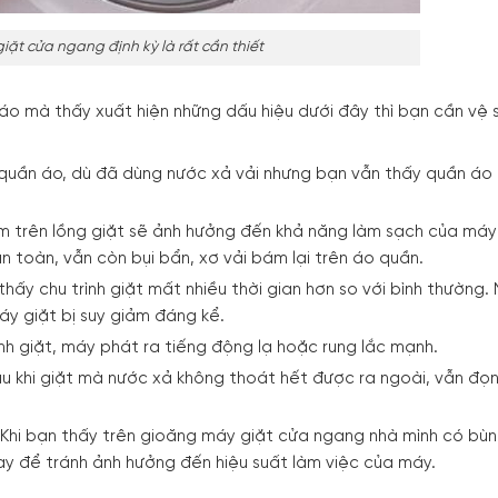
iặt cửa ngang định kỳ là rất cần thiết
o mà thấy xuất hiện những dấu hiệu dưới đây thì bạn cần vệ s
t quần áo, dù đã dùng nước xả vải nhưng bạn vẫn thấy quần áo
ám trên lồng giặt sẽ ảnh hưởng đến khả năng làm sạch của máy 
n toàn, vẫn còn bụi bẩn, xơ vải bám lại trên áo quần.
 thấy chu trình giặt mất nhiều thời gian hơn so với bình thường.
áy giặt bị suy giảm đáng kể.
ình giặt, máy phát ra tiếng động lạ hoặc rung lắc mạnh.
au khi giặt mà nước xả không thoát hết được ra ngoài, vẫn đọn
 Khi bạn thấy trên gioăng máy giặt cửa ngang nhà mình có bù
ngay để tránh ảnh hưởng đến hiệu suất làm việc của máy.