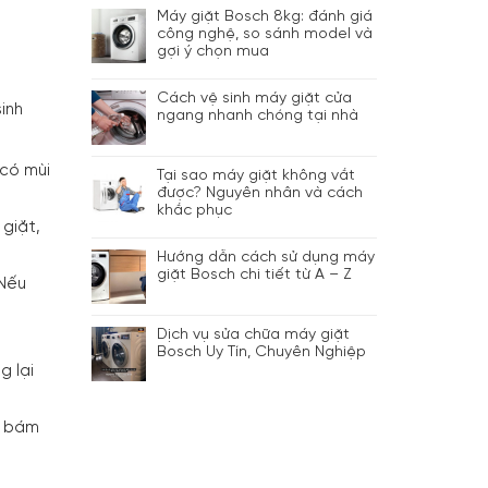
Máy giặt Bosch 8kg: đánh giá
công nghệ, so sánh model và
gợi ý chọn mua
Cách vệ sinh máy giặt cửa
inh
ngang nhanh chóng tại nhà
 có mùi
Tại sao máy giặt không vắt
được? Nguyên nhân và cách
khắc phục
giặt,
Hướng dẫn cách sử dụng máy
giặt Bosch chi tiết từ A – Z
 Nếu
Dịch vụ sửa chữa máy giặt
Bosch Uy Tín, Chuyên Nghiệp
g lại
n bám