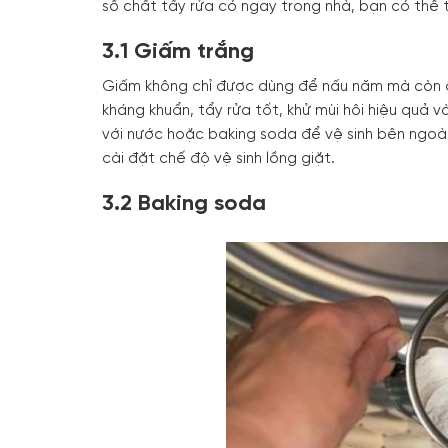
số chất tẩy rửa có ngay trong nhà, bạn có thể 
3.1 Giấm trắng
Giấm không chỉ được dùng để nấu năm mà còn đ
kháng khuẩn, tẩy rửa tốt, khử mùi hôi hiệu quả v
với nước hoặc baking soda để vệ sinh bên ngoà
cài đặt chế độ vệ sinh lồng giặt.
3.2 Baking soda