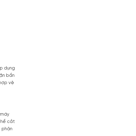
áp dụng
cặn bẩn
 hợp vệ
g máy
thể cắt
ộ phận