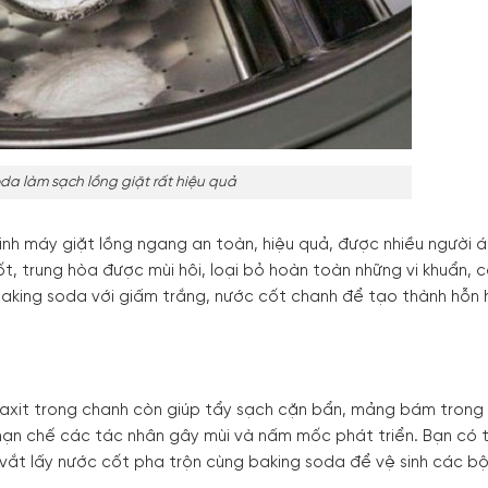
da làm sạch lồng giặt rất hiệu quả
inh máy giặt lồng ngang an toàn, hiệu quả, được nhiều người 
ốt, trung hòa được mùi hôi, loại bỏ hoàn toàn những vi khuẩn, 
 baking soda với giấm trắng, nước cốt chanh để tạo thành hỗn
 axit trong chanh còn giúp tẩy sạch cặn bẩn, mảng bám tron
 hạn chế các tác nhân gây mùi và nấm mốc phát triển. Bạn có 
vắt lấy nước cốt pha trộn cùng baking soda để vệ sinh các b