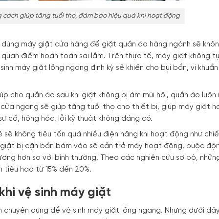
 cách giúp tăng tuổi thọ, đảm bảo hiệu quả khi hoạt động
a dùng máy giặt cửa hàng để giặt quần áo hàng ngành sẽ khô
là quan điểm hoàn toàn sai lầm. Trên thực tế, máy giặt không t
inh máy giặt lồng ngang định kỳ sẽ khiến cho bụi bẩn, vi khuẩ
iúp cho quần áo sau khi giặt không bị ám mùi hôi, quần áo luôn
cửa ngang sẽ giúp tăng tuổi thọ cho thiết bị, giúp máy giặt h
sự cố, hỏng hóc, lỗi kỹ thuật không đáng có.
ẽ sẽ không tiêu tốn quá nhiều điện năng khi hoạt động như chi
 giặt bị cặn bẩn bám vào sẽ cản trở máy hoạt động, buộc độ
ượng hơn so với bình thường. Theo các nghiên cứu sơ bộ, nhữn
n tiêu hao từ 15% đến 20%.
khi vệ sinh máy giặt
m chuyên dụng để vệ sinh máy giặt lồng ngang. Nhưng dưới đâ