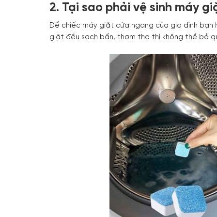
2. Tại sao phải vệ sinh máy 
Để chiếc máy giặt cửa ngang của gia đình bạn 
giặt đều sạch bẩn, thơm tho thì không thể bỏ q