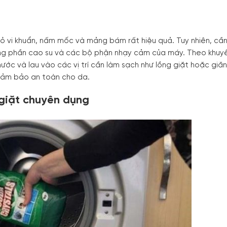
bỏ vi khuẩn, nấm mốc và mảng bám rất hiệu quả. Tuy nhiên, cần
ng phần cao su và các bộ phận nhạy cảm của máy. Theo khuy
ước và lau vào các vị trí cần làm sạch như lồng giặt hoặc giă
 đảm bảo an toàn cho da.
 giặt chuyên dụng