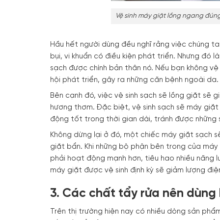
Vệ sinh máy giặt lồng ngang đúng
Hầu hết người dùng đều nghĩ rằng việc chúng t
bụi, vi khuẩn có điều kiện phát triển. Nhưng đó 
sạch được chính bản thân nó. Nếu bạn không vệ s
hội phát triển, gây ra những căn bệnh ngoài da.
Bên cạnh đó, việc vệ sinh sạch sẽ lồng giặt sẽ g
hương thơm. Đặc biệt, vệ sinh sạch sẽ máy giặt 
động tốt trong thời gian dài, tránh được những 
Không dừng lại ở đó, một chiếc máy giặt sạch s
giặt bẩn. Khi những bộ phận bên trong của máy
phải hoạt động mạnh hơn, tiêu hao nhiều năng l
máy giặt được vệ sinh định kỳ sẽ giảm lượng điệ
3. Các chất tẩy rửa nên dùng 
Trên thị trường hiện nay có nhiều dòng sản phẩ