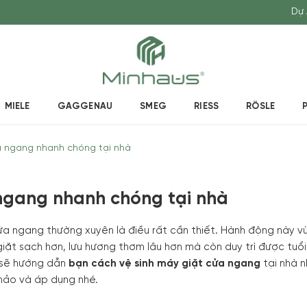
Dự 
MIELE
GAGGENAU
SMEG
RIESS
RÖSLE
a ngang nhanh chóng tại nhà
 ngang nhanh chóng tại nhà
cửa ngang thường xuyên là điều rất cần thiết. Hành động này v
iặt sạch hơn, lưu hương thơm lâu hơn mà còn duy trì được tuổi
sẽ hướng dẫn
bạn cách vệ sinh máy giặt cửa ngang
tại nhà 
khảo và áp dụng nhé.