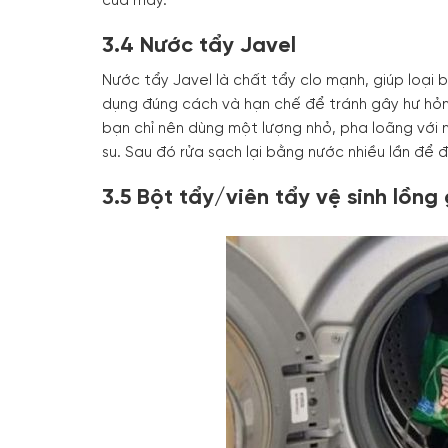
của máy.
3.4 Nước tẩy Javel
Nước tẩy Javel là chất tẩy clo mạnh, giúp loại 
dụng đúng cách và hạn chế để tránh gây hư hỏ
bạn chỉ nên dùng một lượng nhỏ, pha loãng với n
su. Sau đó rửa sạch lại bằng nước nhiều lần để
3.5 Bột tẩy/viên tẩy vệ sinh lồng