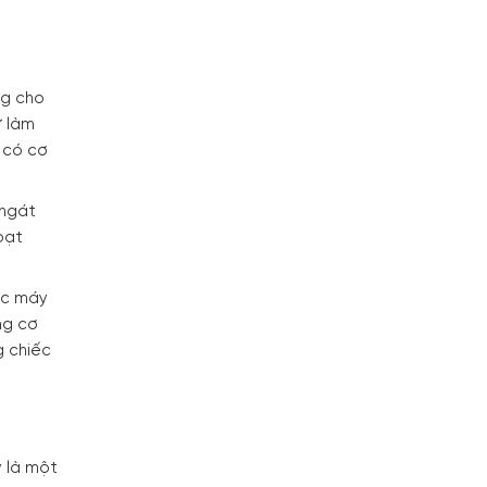
ng cho
ự làm
n có cơ
 ngát
oạt
ếc máy
ng cơ
g chiếc
y là một