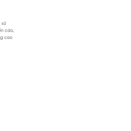
 sử
ến cáo,
ng cao