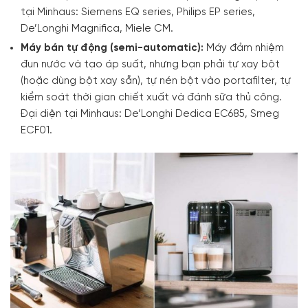
tại Minhaus: Siemens EQ series, Philips EP series,
De’Longhi Magnifica, Miele CM.
Máy bán tự động (semi-automatic):
Máy đảm nhiệm
đun nước và tạo áp suất, nhưng bạn phải tự xay bột
(hoặc dùng bột xay sẵn), tự nén bột vào portafilter, tự
kiểm soát thời gian chiết xuất và đánh sữa thủ công.
Đại diện tại Minhaus: De’Longhi Dedica EC685, Smeg
ECF01.