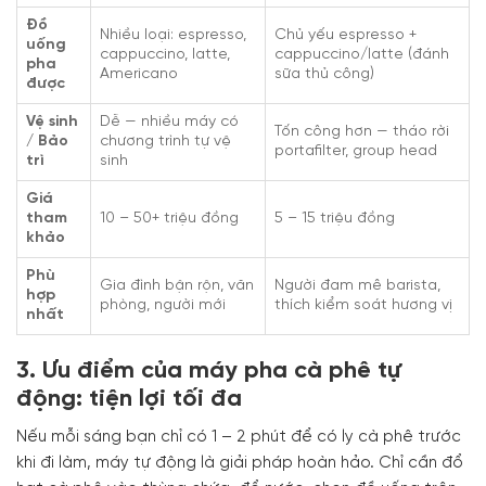
Đồ
Nhiều loại: espresso,
Chủ yếu espresso +
uống
cappuccino, latte,
cappuccino/latte (đánh
pha
Americano
sữa thủ công)
được
Vệ sinh
Dễ — nhiều máy có
Tốn công hơn — tháo rời
/ Bảo
chương trình tự vệ
portafilter, group head
trì
sinh
Giá
tham
10 – 50+ triệu đồng
5 – 15 triệu đồng
khảo
Phù
Gia đình bận rộn, văn
Người đam mê barista,
hợp
phòng, người mới
thích kiểm soát hương vị
nhất
3. Ưu điểm của máy pha cà phê tự
động: tiện lợi tối đa
Nếu mỗi sáng bạn chỉ có 1 – 2 phút để có ly cà phê trước
khi đi làm, máy tự động là giải pháp hoàn hảo. Chỉ cần đổ