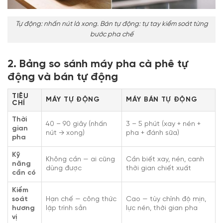
Tự động: nhấn nút là xong. Bán tự động: tự tay kiểm soát từng
bước pha chế
2. Bảng so sánh máy pha cà phê tự
động và bán tự động
TIÊU
MÁY TỰ ĐỘNG
MÁY BÁN TỰ ĐỘNG
CHÍ
Thời
40 – 90 giây (nhấn
3 – 5 phút (xay + nén +
gian
nút → xong)
pha + đánh sữa)
pha
Kỹ
Không cần — ai cũng
Cần biết xay, nén, canh
năng
dùng được
thời gian chiết xuất
cần có
Kiểm
soát
Hạn chế — công thức
Cao — tùy chỉnh độ mịn,
hương
lập trình sẵn
lực nén, thời gian pha
vị