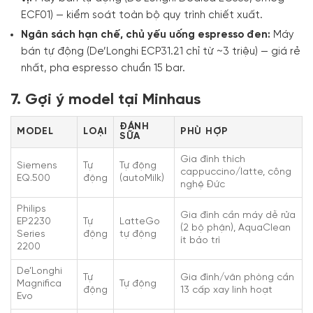
ECF01) — kiểm soát toàn bộ quy trình chiết xuất.
Ngân sách hạn chế, chủ yếu uống espresso đen:
Máy
bán tự động (De’Longhi ECP31.21 chỉ từ ~3 triệu) — giá rẻ
nhất, pha espresso chuẩn 15 bar.
7. Gợi ý model tại Minhaus
ĐÁNH
MODEL
LOẠI
PHÙ HỢP
SỮA
Gia đình thích
Siemens
Tự
Tự động
cappuccino/latte, công
EQ.500
động
(autoMilk)
nghệ Đức
Philips
Gia đình cần máy dễ rửa
EP2230
Tự
LatteGo
(2 bộ phận), AquaClean
Series
động
tự động
ít bảo trì
2200
De’Longhi
Tự
Gia đình/văn phòng cần
Magnifica
Tự động
động
13 cấp xay linh hoạt
Evo