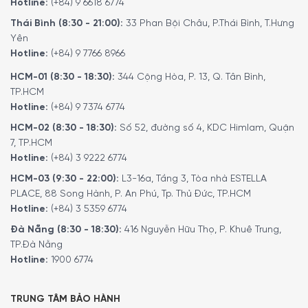
Hotline:
(+84) 9 6618 6774
Thái Bình (8:30 - 21:00):
33 Phan Bội Châu, P.Thái Bình, T.Hưng
Yên
Hotline:
(+84) 9 7766 8966
HCM-01 (8:30 - 18:30):
344 Cộng Hòa, P. 13, Q. Tân Bình,
TP.HCM
Hotline:
(+84) 9 7374 6774
HCM-02 (8:30 - 18:30):
Số 52, đường số 4, KDC Himlam, Quận
7, TP.HCM
Hotline:
(+84) 3 9222 6774
HCM-03 (9:30 - 22:00):
L3-16a, Tầng 3, Tòa nhà ESTELLA
PLACE, 88 Song Hành, P. An Phú, Tp. Thủ Đức, TP.HCM
Hotline:
(+84) 3 5359 6774
Đà Nẵng (8:30 - 18:30):
416 Nguyễn Hữu Thọ, P. Khuê Trung,
TP.Đà Nẵng
Hotline:
1900 6774
TRUNG TÂM BẢO HÀNH