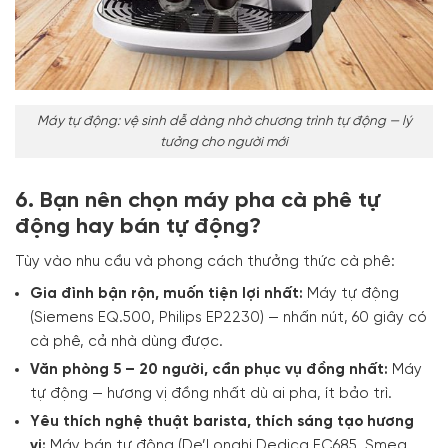
Máy tự động: vệ sinh dễ dàng nhờ chương trình tự động — lý
tưởng cho người mới
6. Bạn nên chọn máy pha cà phê tự
động hay bán tự động?
Tùy vào nhu cầu và phong cách thưởng thức cà phê:
Gia đình bận rộn, muốn tiện lợi nhất:
Máy tự động
(Siemens EQ.500, Philips EP2230) — nhấn nút, 60 giây có
cà phê, cả nhà dùng được.
Văn phòng 5 – 20 người, cần phục vụ đồng nhất:
Máy
tự động — hương vị đồng nhất dù ai pha, ít bảo trì.
Yêu thích nghệ thuật barista, thích sáng tạo hương
vị:
Máy bán tự động (De’Longhi Dedica EC685, Smeg