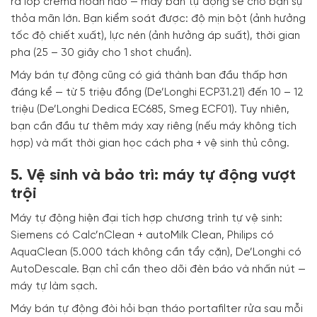
ra lớp crema hoàn hảo — máy bán tự động sẽ cho bạn sự
thỏa mãn lớn. Bạn kiểm soát được: độ mịn bột (ảnh hưởng
tốc độ chiết xuất), lực nén (ảnh hưởng áp suất), thời gian
pha (25 – 30 giây cho 1 shot chuẩn).
Máy bán tự động cũng có giá thành ban đầu thấp hơn
đáng kể — từ 5 triệu đồng (De’Longhi ECP31.21) đến 10 – 12
triệu (De’Longhi Dedica EC685, Smeg ECF01). Tuy nhiên,
bạn cần đầu tư thêm máy xay riêng (nếu máy không tích
hợp) và mất thời gian học cách pha + vệ sinh thủ công.
5. Vệ sinh và bảo trì: máy tự động vượt
trội
Máy tự động hiện đại tích hợp chương trình tự vệ sinh:
Siemens có Calc’nClean + autoMilk Clean, Philips có
AquaClean (5.000 tách không cần tẩy cặn), De’Longhi có
AutoDescale. Bạn chỉ cần theo dõi đèn báo và nhấn nút —
máy tự làm sạch.
Máy bán tự động đòi hỏi bạn tháo portafilter rửa sau mỗi