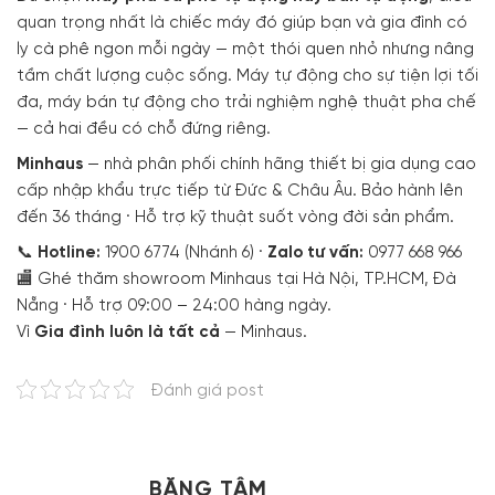
quan trọng nhất là chiếc máy đó giúp bạn và gia đình có
ly cà phê ngon mỗi ngày — một thói quen nhỏ nhưng nâng
tầm chất lượng cuộc sống. Máy tự động cho sự tiện lợi tối
đa, máy bán tự động cho trải nghiệm nghệ thuật pha chế
— cả hai đều có chỗ đứng riêng.
Minhaus
— nhà phân phối chính hãng thiết bị gia dụng cao
cấp nhập khẩu trực tiếp từ Đức & Châu Âu. Bảo hành lên
đến 36 tháng · Hỗ trợ kỹ thuật suốt vòng đời sản phẩm.
📞
Hotline:
1900 6774 (Nhánh 6) ·
Zalo tư vấn:
0977 668 966
🏬 Ghé thăm showroom Minhaus tại Hà Nội, TP.HCM, Đà
Nẵng · Hỗ trợ 09:00 – 24:00 hàng ngày.
Vì
Gia đình luôn là tất cả
— Minhaus.
Đánh giá post
BĂNG TÂM