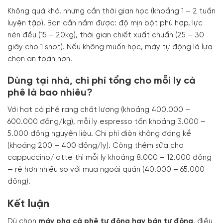
Không quá khó, nhưng cần thời gian học (khoảng 1 – 2 tuần
luyện tập). Bạn cần nắm được: độ mịn bột phù hợp, lực
nén đều (15 – 20kg), thời gian chiết xuất chuẩn (25 – 30
giây cho 1 shot). Nếu không muốn học, máy tự động là lựa
chọn an toàn hơn.
Dùng tại nhà, chi phí tổng cho mỗi ly cà
phê là bao nhiêu?
Với hạt cà phê rang chất lượng (khoảng 400.000 –
600.000 đồng/kg), mỗi ly espresso tốn khoảng 3.000 –
5.000 đồng nguyên liệu. Chi phí điện không đáng kể
(khoảng 200 – 400 đồng/ly). Cộng thêm sữa cho
cappuccino/latte thì mỗi ly khoảng 8.000 – 12.000 đồng
— rẻ hơn nhiều so với mua ngoài quán (40.000 – 65.000
đồng).
Kết luận
Dù chọn
máy pha cà phê tự động hay bán tự động
, điều