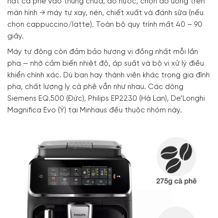
hạt cà phê vào thùng chứa, đổ nước, chọn đồ uống trên
màn hình → máy tự xay, nén, chiết xuất và đánh sữa (nếu
chọn cappuccino/latte). Toàn bộ quy trình mất 40 – 90
giây.
Máy tự động còn đảm bảo hương vị đồng nhất mỗi lần
pha — nhờ cảm biến nhiệt độ, áp suất và bộ vi xử lý điều
khiển chính xác. Dù bạn hay thành viên khác trong gia đình
pha, chất lượng ly cà phê vẫn như nhau. Các dòng
Siemens EQ.500 (Đức), Philips EP2230 (Hà Lan), De’Longhi
Magnifica Evo (Ý) tại Minhaus đều thuộc nhóm này.