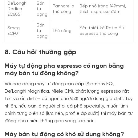
De’Longhi
Bán
Pannarello
Bếp nhỏ (rộng 149mm),
Dedica
tự
thủ công
thích espresso đậm
EC685
động
Bán
Smeg
Yêu thiết kế Retro Ý +
tự
Thủ công
ECF01
espresso thủ công
động
8. Câu hỏi thường gặp
Máy tự động pha espresso có ngon bằng
máy bán tự động không?
Với các dòng máy tự động cao cấp (Siemens EQ,
De’Longhi Magnifica, Miele CM), chất lượng espresso rất
tốt và ổn định — đủ ngon cho 95% người dùng gia đình. Tuy
nhiên, nếu bạn là người chơi cà phê specialty, muốn tinh
chỉnh từng biến số (lực nén, profile áp suất) thì máy bán tự
động cho nhiều không gian sáng tạo hơn.
Máy bán tự động có khó sử dụng không?