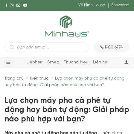
Về Minh House
Showroom
Tìm
1900 6774
kiếm
sản
phẩm
Liebherr
Smeg
Thương hiệu
Liên hệ
Trang chủ
Kiến thức
Lựa chọn máy pha cà phê tự động
hay bán tự động: Giải pháp nào phù hợp với bạn?
Lựa chọn máy pha cà phê tự
động hay bán tự động: Giải pháp
nào phù hợp với bạn?
Máy pha cà phê tự động hay bán tự động
— nên chọn