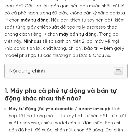
loại nào? Câu trả lời ngắn gọn: nếu bạn muốn nhấn nút là
có cà phê ngon trong 60 giây, không cần kỹ năng barista
→ chọn
máy tự động
. Nếu bạn thích tự tay nén bột, kiểm
soát từng giây chiết xuất để tạo ra ly espresso theo
phong cách riêng → chọn
máy bán tự động
. Trong bài
viết này,
Minhaus
sẽ so sánh chi tiết 2 loại máy về mọi
khía cạnh: tiện lợi, chất lượng, chi phí, bảo trì — kèm gợi ý
model phù hợp từ các thương hiệu Đức & Châu Âu.
Nội dung chính
1. Máy pha cà phê tự động và bán tự
động khác nhau thế nào?
Máy tự động (fully-automatic / bean-to-cup):
Tích
hợp tất cả trong một — tự xay hạt, tự nén bột, tự chiết
xuất espresso, nhiều model còn tự đánh sữa. Bạn chỉ
cần đổ hạt, đổ nước, nhấn nút chọn đồ uống. Đại diện