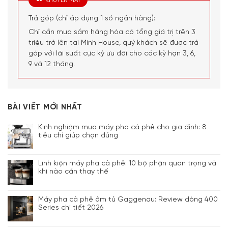
KHUYẾN MÃI
Trả góp (chỉ áp dụng 1 số ngân hàng):
Chỉ cần mua sắm hàng hóa có tổng giá trị trên 3
triệu trở lên tại Minh House, quý khách sẽ được trả
góp với lãi suất cực kỳ ưu đãi cho các kỳ hạn 3, 6,
9 và 12 tháng.
BÀI VIẾT MỚI NHẤT
Kinh nghiệm mua máy pha cà phê cho gia đình: 8
tiêu chí giúp chọn đúng
Linh kiện máy pha cà phê: 10 bộ phận quan trọng và
khi nào cần thay thế
Máy pha cà phê âm tủ Gaggenau: Review dòng 400
Series chi tiết 2026