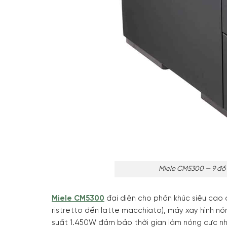
Miele CM5300 — 9 đồ 
Miele CM5300
đại diện cho phân khúc siêu cao 
ristretto đến latte macchiato), máy xay hình nó
suất 1.450W đảm bảo thời gian làm nóng cực n