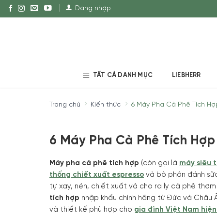
Đăng nhập
TẤT CẢ DANH MỤC
LIEBHERR
Trang chủ
Kiến thức
6 Máy Pha Cà Phê Tích H
6 Máy Pha Cà Phê Tích Hợ
Máy pha cà phê tích hợp
(còn gọi là
máy siêu 
thống chiết xuất espresso
và bộ phận đánh sữa 
tự xay, nén, chiết xuất và cho ra ly cà phê thơ
tích hợp
nhập khẩu chính hãng từ Đức và Châu 
và thiết kế phù hợp cho
gia đình Việt Nam hiện