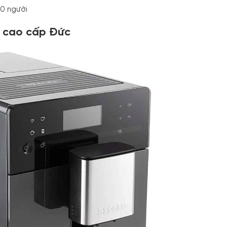
10 người
u cao cấp Đức