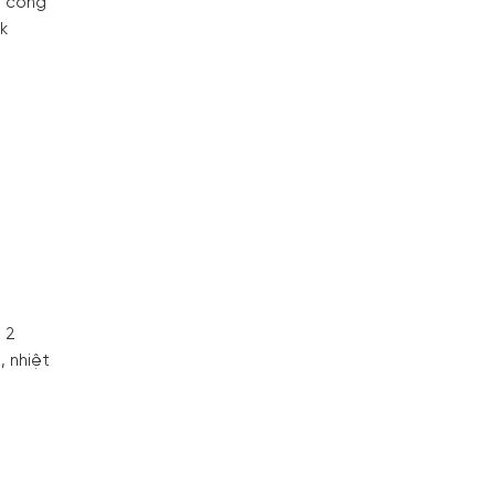
à công
k
 2
, nhiệt