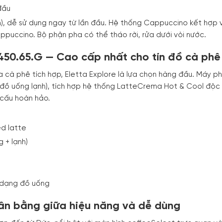
đầu
), dễ sử dụng ngay từ lần đầu. Hệ thống Cappuccino kết hợp 
ppuccino. Bộ phận pha có thể tháo rời, rửa dưới vòi nước.
M450.65.G — Cao cấp nhất cho tín đồ cà phê
 cà phê tích hợp, Eletta Explore là lựa chọn hàng đầu. Máy p
đồ uống lạnh), tích hợp hệ thống LatteCrema Hot & Cool độc
 cấu hoàn hảo.
d latte
 + lạnh)
 dạng đồ uống
ân bằng giữa hiệu năng và dễ dùng