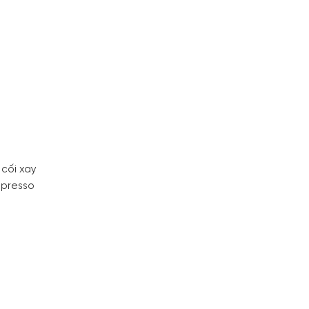
cối xay
spresso