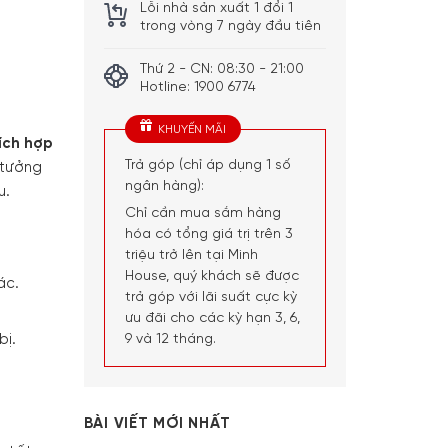
Lỗi nhà sản xuất 1 đổi 1
trong vòng 7 ngày đầu tiên
Thứ 2 - CN: 08:30 - 21:00
Hotline: 1900 6774
KHUYẾN MÃI
ích hợp
Trả góp (chỉ áp dụng 1 số
 tưởng
ngân hàng):
u.
Chỉ cần mua sắm hàng
hóa có tổng giá trị trên 3
triệu trở lên tại Minh
House, quý khách sẽ được
ác.
trả góp với lãi suất cực kỳ
ưu đãi cho các kỳ hạn 3, 6,
bị.
9 và 12 tháng.
BÀI VIẾT MỚI NHẤT