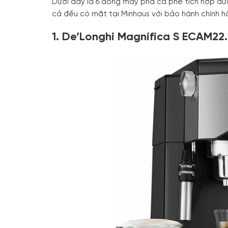
Dưới đây là 6 dòng máy pha cà phê tích hợp đượ
cả đều có mặt tại Minhaus với bảo hành chính h
1. De’Longhi Magnifica S ECAM22.