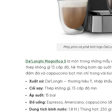
Máy pha cà phê tích hợp De’Lo
De’Longhi Magnifica S
là một trong những mẫu 
thép không gỉ 13 cấp độ, hệ thống bơm áp suất
đậm đà và cappuccino bọt mịn chỉ trong vài bư
Xuất xứ:
De’Longhi — thương hiệu Ý, nhập khẩu
Cối xay:
Thép không gỉ, 13 cấp độ mịn
Áp suất:
15 bar
Đồ uống:
Espresso, Americano, cappuccino (đ
Dung tích bình nước:
1.8 lít | Thùng hạt: 250 