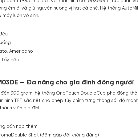
p đến từ Đức, nổi bật với màn hình coffeeSelect trực quan v
ng êm ái và giữ nguyên hương vị hạt cà phê. Hệ thống AutoMil
 máy luôn vệ sinh.
 đều
 uống
ato, Americano
 tẩy cặn
M03DE — Đa năng cho gia đình đông người
n đến 300 gram, hệ thống OneTouch DoubleCup pha đồng thời
n hình TFT sắc nét cho phép tùy chỉnh từng thông số: độ mạnh
thành viên gia đình.
ông cần nạp thêm
omaDouble Shot (đậm gấp đôi không đắng)