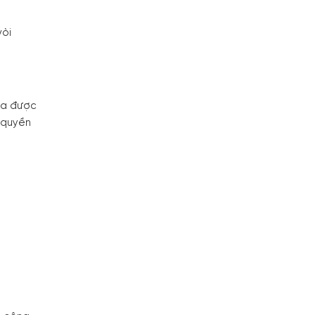
vòi
ha được
 quyền