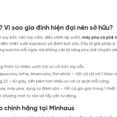
? Vì sao gia đình hiện đại nên sở hữu?
ự xay bột, nén tay cầm, điều chỉnh áp suất),
máy pha cà phê t
 đến chiết xuất espresso và đánh bọt sữa. Đây là giải pháp lý
ng barista mỗi ngày mà không cần kỹ năng pha chế chuyên sâ
 thơm tự nhiên, vượt trội so với bột xay sẵn.
puccino, latte, Americano, flat white — tất cả chỉ với 1 thao t
 25 – 60 giây, tiết kiệm hơn nhiều so với ra quán mỗi sáng.
y, máy pha, dụng cụ đánh sữa — tất cả gói gọn trong 1 thiết 
chương trình tự rửa và tẩy cặn tự động.
p chính hãng tại Minhaus