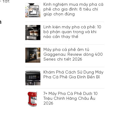
— tất
Kinh nghiệm mua máy pha cà
phê cho gia đình: 8 tiêu chí
giúp chọn đúng
h
Linh kiện máy pha cà phê: 10
bộ phận quan trọng và khi
nào cần thay thế
Máy pha cà phê âm tủ
Gaggenau: Review dòng 400
Series chi tiết 2026
Khám Phá Cách Sử Dụng Máy
Pha Cà Phê Gia Đình Bền Bỉ
7+ Máy Pha Cà Phê Dưới 10
Triệu Chính Hãng Châu Âu
2026