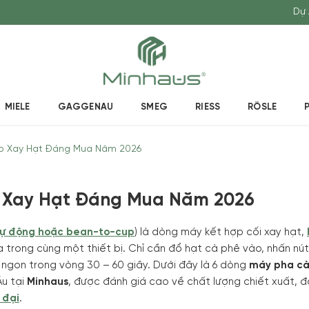
Dự 
MIELE
GAGGENAU
SMEG
RIESS
RÖSLE
ợp Xay Hạt Đáng Mua Năm 2026
p Xay Hạt Đáng Mua Năm 2026
tự động hoặc bean-to-cup
) là dòng máy kết hợp cối xay hạt,
trong cùng một thiết bị. Chỉ cần đổ hạt cà phê vào, nhấn nú
m ngon trong vòng 30 – 60 giây. Dưới đây là 6 dòng
máy pha cà
Âu tại
Minhaus
, được đánh giá cao về chất lượng chiết xuất, 
 đại
.