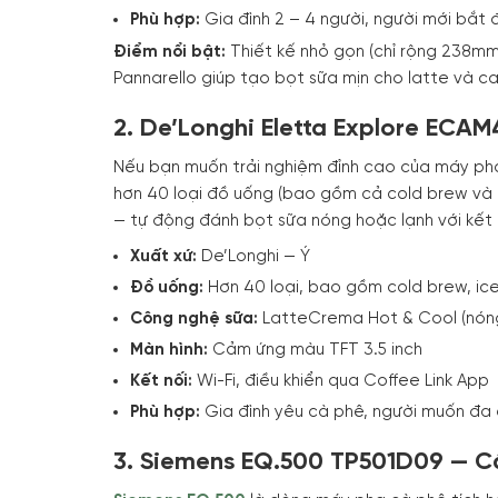
Phù hợp:
Gia đình 2 – 4 người, người mới bắt 
Điểm nổi bật:
Thiết kế nhỏ gọn (chỉ rộng 238mm
Pannarello giúp tạo bọt sữa mịn cho latte và ca
2. De’Longhi Eletta Explore ECA
Nếu bạn muốn trải nghiệm đỉnh cao của máy pha
hơn 40 loại đồ uống (bao gồm cả cold brew và 
— tự động đánh bọt sữa nóng hoặc lạnh với kết
Xuất xứ:
De’Longhi — Ý
Đồ uống:
Hơn 40 loại, bao gồm cold brew, ice
Công nghệ sữa:
LatteCrema Hot & Cool (nóng
Màn hình:
Cảm ứng màu TFT 3.5 inch
Kết nối:
Wi-Fi, điều khiển qua Coffee Link App
Phù hợp:
Gia đình yêu cà phê, người muốn đa
3. Siemens EQ.500 TP501D09 — C