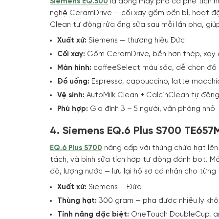
Siemens EQ.500
là dòng máy pha cà phê tích hợ
nghệ CeramDrive — cối xay gốm bền bỉ, hoạt độ
Clean tự động rửa ống sữa sau mỗi lần pha, giúp
Xuất xứ:
Siemens — thương hiệu Đức
Cối xay:
Gốm CeramDrive, bền hơn thép, xay
Màn hình:
coffeeSelect màu sắc, dễ chọn đồ
Đồ uống:
Espresso, cappuccino, latte macchi
Vệ sinh:
AutoMilk Clean + Calc’nClean tự động
Phù hợp:
Gia đình 3 – 5 người, văn phòng nhỏ
4. Siemens EQ.6 Plus S700 TE657
EQ.6 Plus S700
nâng cấp với thùng chứa hạt lê
tách, và bình sữa tích hợp tự động đánh bọt. Mà
độ, lượng nước — lưu lại hồ sơ cá nhân cho từng 
Xuất xứ:
Siemens — Đức
Thùng hạt:
300 gram — pha được nhiều ly kh
Tính năng đặc biệt:
OneTouch DoubleCup, ar