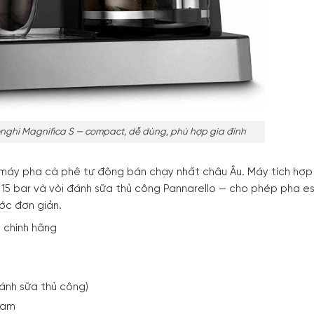
nghi Magnifica S — compact, dễ dùng, phù hợp gia đình
máy pha cà phê tự động bán chạy nhất châu Âu. Máy tích hợp 
 15 bar và vòi đánh sữa thủ công Pannarello — cho phép pha e
ớc đơn giản.
 chính hãng
ánh sữa thủ công)
gram