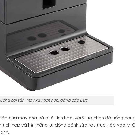
uống cài sẵn, máy xay tích hợp, đẳng cấp Đức
cấp của máy pha cà phê tích hợp, với 9 lựa chọn đồ uống cài s
n tích hợp và hệ thống tự động đánh sữa rót trực tiếp vào ly.
hanh.