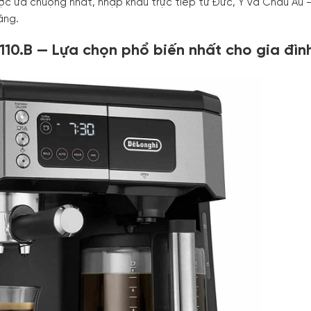
c ưa chuộng nhất, nhập khẩu trực tiếp từ Đức, Ý và Châu Âu 
ãng.
110.B — Lựa chọn phổ biến nhất cho gia đìn