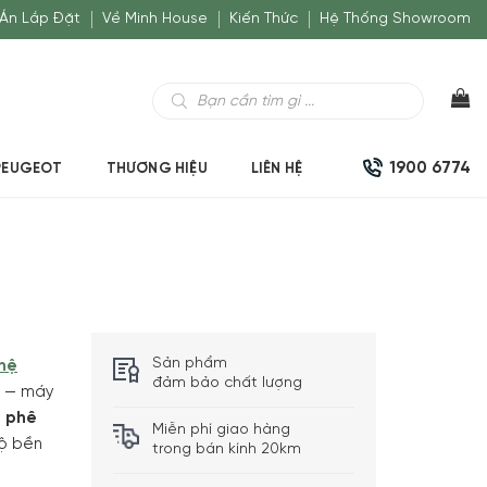
Án Lắp Đặt
Về Minh House
Kiến Thức
Hệ Thống Showroom
Tìm
kiếm
sản
phẩm
1900 6774
PEUGEOT
THƯƠNG HIỆU
LIÊN HỆ
Sản phẩm
hệ
đảm bảo chất lượng
t — máy
 phê
Miễn phí giao hàng
độ bền
trong bán kính 20km