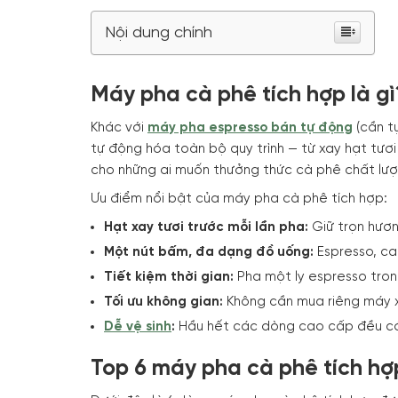
Nội dung chính
Máy pha cà phê tích hợp là gì
Khác với
máy pha espresso bán tự động
(cần t
tự động hóa toàn bộ quy trình — từ xay hạt tươi
cho những ai muốn thưởng thức cà phê chất lượ
Ưu điểm nổi bật của máy pha cà phê tích hợp:
Hạt xay tươi trước mỗi lần pha:
Giữ trọn hương
Một nút bấm, đa dạng đồ uống:
Espresso, cap
Tiết kiệm thời gian:
Pha một ly espresso trong
Tối ưu không gian:
Không cần mua riêng máy xa
Dễ vệ sinh
:
Hầu hết các dòng cao cấp đều có 
Top 6 máy pha cà phê tích hợ