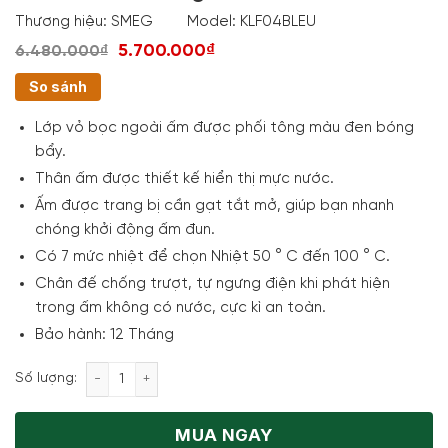
Thương hiệu:
SMEG
Model:
KLF04BLEU
5.700.000₫
6.480.000₫
So sánh
Lớp vỏ bọc ngoài ấm được phối tông màu đen bóng
bẩy.
Thân ấm được thiết kế hiển thị mực nước.
Ấm được trang bị cần gạt tắt mở, giúp bạn nhanh
chóng khởi động ấm đun.
Có 7 mức nhiệt để chọn Nhiệt 50 ° C đến 100 ° C.
Chân đế chống trượt, tự ngưng điện khi phát hiện
trong ấm không có nước, cực kì an toàn.
Bảo hành: 12 Tháng
Ấm Siêu Tốc Smeg KLF04BLEU Black số lượng
Số lượng:
MUA NGAY