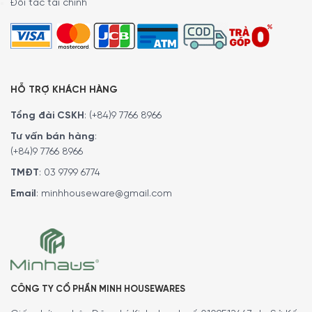
Đối tác tài chính
HỖ TRỢ KHÁCH HÀNG
Tổng đài CSKH
:
(+84)9 7766 8966
Tư vấn bán hàng
:
CAM KẾT:
(+84)9 7766 8966
TMĐT
:
03 9799 6774
Giao hàng nhanh chóng toàn quốc
Bảo hành bằng thẻ bảo hành chính hãng từ công ty.
Email
:
minhhouseware@gmail.com
Hàng đúng nguồn gốc, chính hãng, nhập khẩu Đức & EU.
5/5 - (1 bình chọn)
CÔNG TY CỔ PHẦN MINH HOUSEWARES