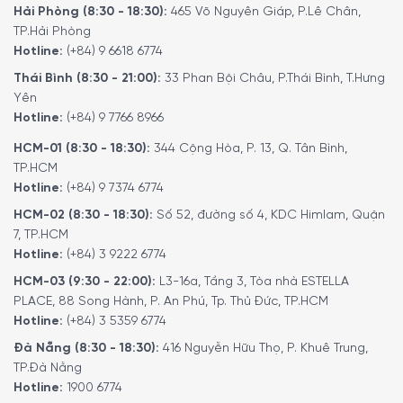
Hải Phòng (8:30 - 18:30):
465 Võ Nguyên Giáp, P.Lê Chân,
TP.Hải Phòng
Hotline:
(+84) 9 6618 6774
Thái Bình (8:30 - 21:00):
33 Phan Bội Châu, P.Thái Bình, T.Hưng
Yên
Hotline:
(+84) 9 7766 8966
HCM-01 (8:30 - 18:30):
344 Cộng Hòa, P. 13, Q. Tân Bình,
TP.HCM
Hotline:
(+84) 9 7374 6774
HCM-02 (8:30 - 18:30):
Số 52, đường số 4, KDC Himlam, Quận
7, TP.HCM
Hotline:
(+84) 3 9222 6774
HCM-03 (9:30 - 22:00):
L3-16a, Tầng 3, Tòa nhà ESTELLA
PLACE, 88 Song Hành, P. An Phú, Tp. Thủ Đức, TP.HCM
Hotline:
(+84) 3 5359 6774
Đà Nẵng (8:30 - 18:30):
416 Nguyễn Hữu Thọ, P. Khuê Trung,
TP.Đà Nẵng
Hotline:
1900 6774