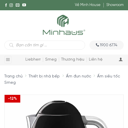
Về Minh House
Showroom
Tìm
1900 6774
kiếm
sản
phẩm
Liebherr
Smeg
Thương hiệu
Liên hệ
Trang chủ
Thiết bị nhà bếp
Ấm đun nước
Ấm siêu tốc
Smeg
-12%