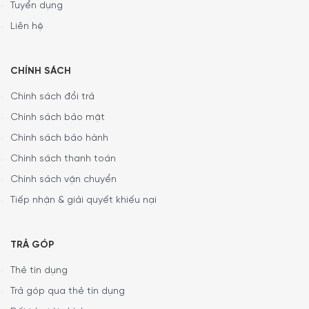
Tuyển dụng
Liên hệ
CHÍNH SÁCH
Chính sách đổi trả
Chính sách bảo mật
Hiện tại sản phẩm Ấm Siêu Tốc Smeg KLF04BLEU
Chính sách bảo hành
Black đang được bày bán tại hệ thống showroom Đồ Gia
Dụng Châu Âu Nhập Khẩu
Minh House
trên toàn quốc. Quý
Chính sách thanh toán
vị hãy gọi điện trực tiếp vào Hotline:
1900 6774
hoặc
Chính sách vận chuyển
0397996774
để nhận được những tư vấn chi tiết và đặt
Tiếp nhận & giải quyết khiếu nại
mua sản phẩm. Hoặc đặt hàng trực tiếp trên website.
Nhân viên tổng đài của Minh House sẽ gọi lại để xác nhận
đơn hàng với quý khách.
TRẢ GÓP
Thẻ tín dụng
Trả góp qua thẻ tín dụng