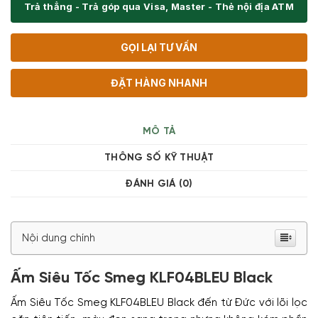
Trả thẳng - Trả góp qua Visa, Master - Thẻ nội địa ATM
GỌI LẠI TƯ VẤN
ĐẶT HÀNG NHANH
MÔ TẢ
THÔNG SỐ KỸ THUẬT
ĐÁNH GIÁ (0)
Nội dung chính
Ấm Siêu Tốc Smeg KLF04BLEU Black
Ấm Siêu Tốc Smeg KLF04BLEU Black đến từ Đức với lõi lọc