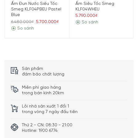
Ấm Đun Nước Siêu Tốc
Ấm Siêu Tốc Smeg
Nắp ấm chỉ cần nhấn nút tròn trên đỉnh để mở.
Smeg KLF04PBEU Pastel
KLF04WHEU
Blue
5.790.000₫
6.480.000₫
5.700.000₫
So sánh
So sánh
Sản phẩm
đảm bảo chất lượng
Miễn phí giao hàng
trong bán kính 20km
Lỗi nhà sản xuất 1 đổi 1
trong vòng 7 ngày đầu tiên
Đặc Điểm Nổi Bật
Thứ 2 - CN: 08:30 - 21:00
Hotline: 1900 6774
Các cách pha trà khác nhau yêu cầu nhiệt độ khác nhau.