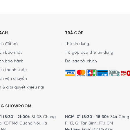
SÁCH
TRẢ GÓP
h đổi trả
Thẻ tín dụng
ch bảo mật
Trả góp qua thẻ tín dụng
ch bảo hành
Đối tác tài chính
ch thanh toán
ch vận chuyển
 & giải quyết khiếu nại
NG SHOWROOM
 (8:30 - 21:00):
SH08 Chung
HCM-01 (8:30 - 18:30):
344 Cộng 
d, KĐT Mới Dương Nội, Hà
P. 13, Q. Tân Bình, TP.HCM
 Nội
Hotline:
(+84) 9 7374 6774