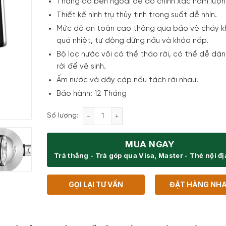
Thang đo bên ngoài để đo chính xác hàm lượn
Thiết kế hình trụ thủy tinh trong suốt dễ nhìn.
Mức độ an toàn cao thông qua bảo vệ cháy k
quá nhiệt, tự động dừng nấu và khóa nắp.
Bộ lọc nước vôi có thể tháo rời, có thể dễ dà
rời để vệ sinh.
Ấm nước và dây cáp nấu tách rời nhau.
Bảo hành: 12 Tháng
Ấm Siêu Tốc WMF Lono Glass Waserkoche
Số lượng:
MUA NGAY
Trả thẳng - Trả góp qua Visa, Master - Thẻ nội đ
GỌI LẠI TƯ VẤN
ĐẶT HÀNG NH