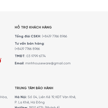
HỖ TRỢ KHÁCH HÀNG
Tổng đài CSKH
:
(+84)9 7766 8966
Tư vấn bán hàng
:
(+84)9 7766 8966
TMĐT
:
03 9799 6774
Email
:
minhhouseware@gmail.com
TRUNG TÂM BẢO HÀNH
Hòa,
Hà Nội:
Số 04, Liền Kề 19, KĐT Văn Khê,
P. La Khê, Hà Đông
Hotline:
1900 6774 (Nhánh 6)