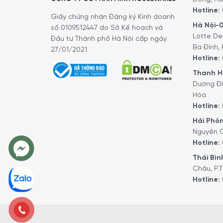
Hotline:
Giấy chứng nhận Đăng ký Kinh doanh
Hà Nội-0
số 0109512447 do Sở Kế hoạch và
Lotte De
Đầu tư Thành phố Hà Nội cấp ngày
Ba Đình, 
27/01/2021
Hotline:
Thiết kế tiện lợi, tinh tế
Thanh Hó
Dương Đì
Ấm Siêu Tốc WMF Lono Glass Waserkocher 1.7L với
Hóa
nhanh chóng sử dụng nước sôi ngay sau khi đun 
Hotline:
Hải Phòn
Nguyên G
Hotline:
Thái Bình
Châu, P.T
Hotline: