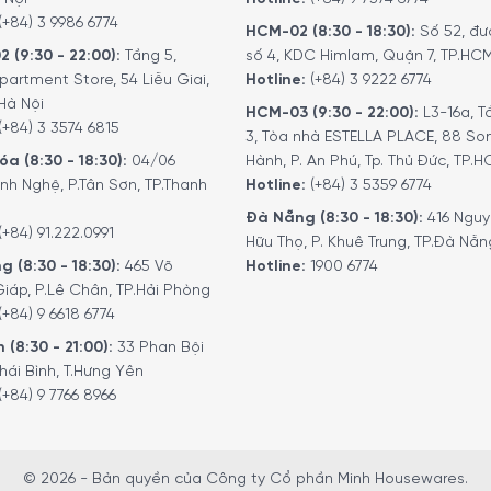
(+84) 3 9986 6774
HCM-02 (8:30 - 18:30):
Số 52, đư
2 (9:30 - 22:00):
Tầng 5,
số 4, KDC Himlam, Quận 7, TP.HC
partment Store, 54 Liễu Giai,
Hotline:
(+84) 3 9222 6774
Hà Nội
HCM-03 (9:30 - 22:00):
L3-16a, T
(+84) 3 3574 6815
3, Tòa nhà ESTELLA PLACE, 88 So
a (8:30 - 18:30):
04/06
Hành, P. An Phú, Tp. Thủ Đức, TP.
nh Nghệ, P.Tân Sơn, TP.Thanh
Hotline:
(+84) 3 5359 6774
 thiết kế tiện lợi không để nước dây ra với đế thiết bị riêng
xong.
Đà Nẵng (8:30 - 18:30):
416 Ngu
(+84) 91.222.0991
Hữu Thọ, P. Khuê Trung, TP.Đà Nẵn
g (8:30 - 18:30):
465 Võ
Hotline:
1900 6774
iáp, P.Lê Chân, TP.Hải Phòng
(+84) 9 6618 6774
 (8:30 - 21:00):
33 Phan Bội
hái Bình, T.Hưng Yên
(+84) 9 7766 8966
© 2026 - Bản quyền của Công ty Cổ phần Minh Housewares.