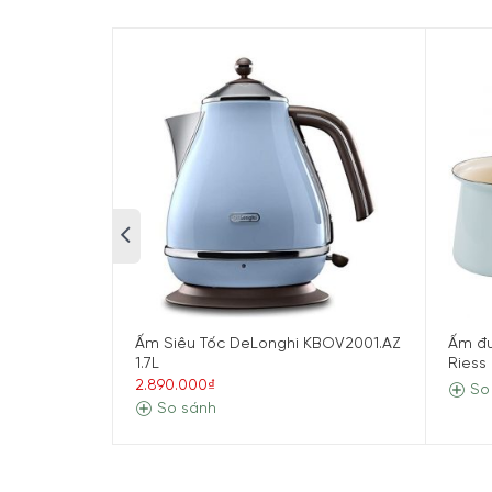
Thiết kế thủy tinh cao cấp
Ấm Siêu Tốc WMF Lono Glass Waserkocher 1.7L đư
một cách nhanh chóng. Chất liệu này cũng tôn l
Ấm Siêu Tốc DeLonghi KBOV2001.AZ
Ấm đu
1.7L
Riess
2.890.000₫
So
So sánh