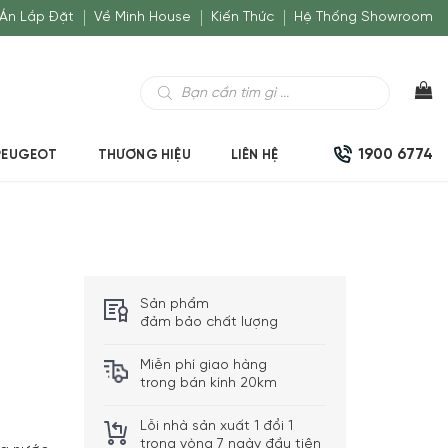
Án Lắp Đặt
Về Minh House
Kiến Thức
Hệ Thống Showroom
Tìm
kiếm
sản
phẩm
1900 6774
PEUGEOT
THƯƠNG HIỆU
LIÊN HỆ
Sản phẩm
đảm bảo chất lượng
Miễn phí giao hàng
trong bán kính 20km
Lỗi nhà sản xuất 1 đổi 1
trong vòng 7 ngày đầu tiên