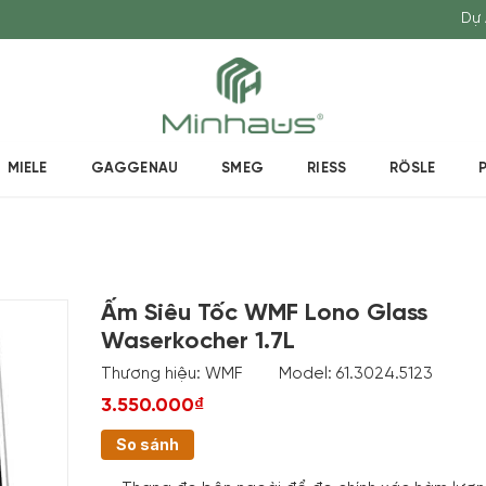
Dự 
MIELE
GAGGENAU
SMEG
RIESS
RÖSLE
Ấm Siêu Tốc WMF Lono Glass
Waserkocher 1.7L
Thương hiệu:
WMF
Model:
61.3024.5123
3.550.000₫
So sánh