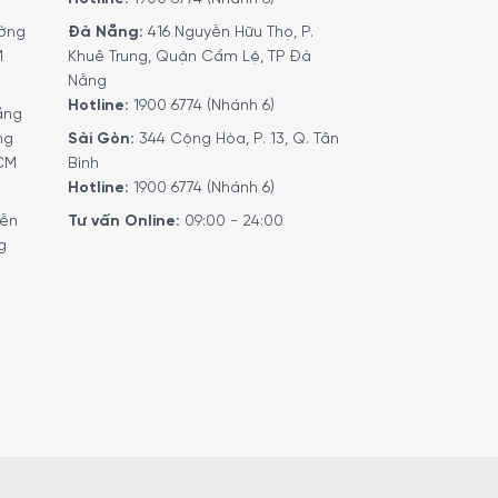
ờng
Đà Nẵng:
416 Nguyễn Hữu Thọ, P.
M
Khuê Trung, Quận Cẩm Lệ, TP Đà
Nẵng
Hotline:
1900 6774 (Nhánh 6)
ầng
ng
Sài Gòn:
344 Cộng Hòa, P. 13, Q. Tân
HCM
Bình
Hotline:
1900 6774 (Nhánh 6)
 biệt kèm với dây cắm, an toàn và giúp bạn
yễn
Tư vấn Online:
09:00 - 24:00
g