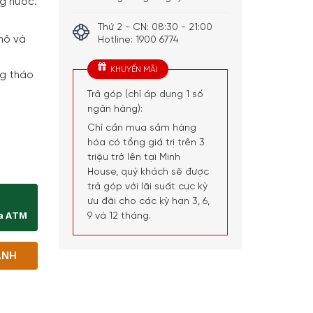
g nước.
Thứ 2 - CN: 08:30 - 21:00
hô và
Hotline: 1900 6774
KHUYẾN MÃI
ng tháo
Trả góp (chỉ áp dụng 1 số
ngân hàng):
Chỉ cần mua sắm hàng
hóa có tổng giá trị trên 3
r 1.7L số lượng
triệu trở lên tại Minh
House, quý khách sẽ được
trả góp với lãi suất cực kỳ
ưu đãi cho các kỳ hạn 3, 6,
ịa ATM
9 và 12 tháng.
ANH