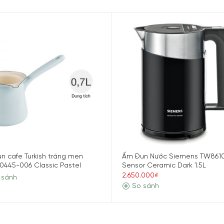
ợc làm bằng thủy tinh Schott Duran chịu nhiệt, ổn định, tron
ên sự đẳng cấp và tinh tế trong căn bếp nhà bạn.
n cafe Turkish tráng men
Ấm Đun Nước Siemens TW861
 0445-006 Classic Pastel
Sensor Ceramic Dark 1.5L
2.650.000₫
 sánh
So sánh