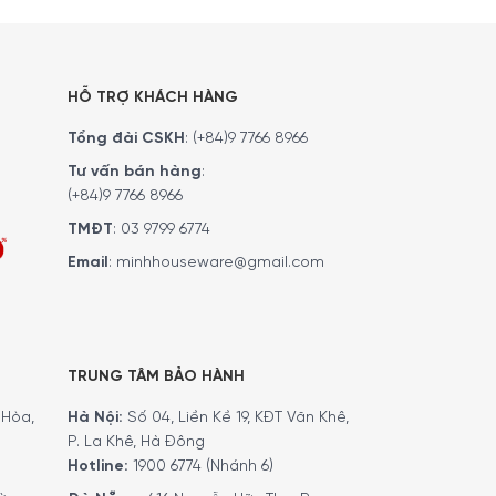
HỖ TRỢ KHÁCH HÀNG
Tổng đài CSKH
:
(+84)9 7766 8966
Tư vấn bán hàng
:
(+84)9 7766 8966
TMĐT
:
03 9799 6774
Email
:
minhhouseware@gmail.com
TRUNG TÂM BẢO HÀNH
Hòa,
Hà Nội:
Số 04, Liền Kề 19, KĐT Văn Khê,
P. La Khê, Hà Đông
Hotline:
1900 6774 (Nhánh 6)