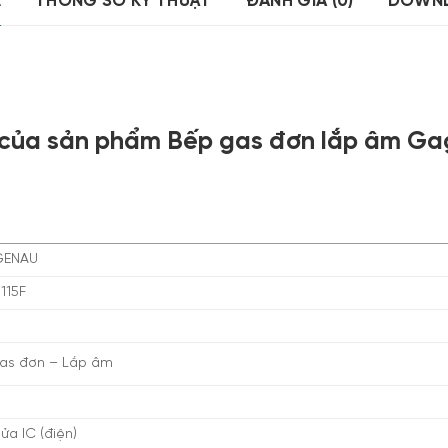
Ả
THÔNG SỐ KỸ THUẬT
ĐÁNH GIÁ (0)
DOWN
 của sản phẩm Bếp gas đơn lắp âm Ga
ENAU
115F
as đơn – Lắp âm
ửa IC (điện)