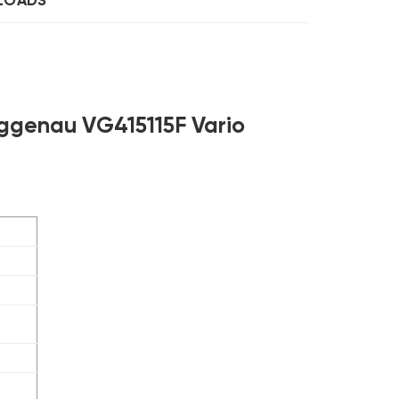
LOADS
ggenau VG415115F Vario