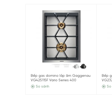
Bếp gas domino lắp âm Gaggenau
Bếp g
VG425115F Vario Series 400
VG232
So sánh
So 