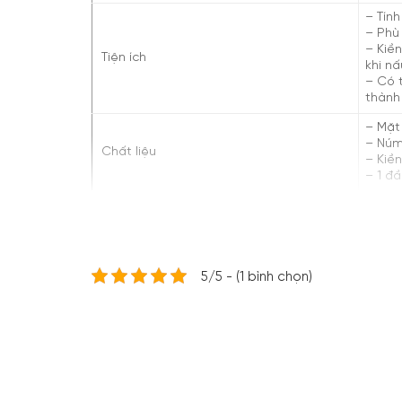
– Tín
– Phù 
– Kiền
Tiện ích
khi n
– Có t
thành
– Mặt
– Núm
Chất liệu
– Kiề
– 1 đ
Kích thước cắt đá
Ngang
Kích thước – Khối lượng
Ngang
5/5 - (1 bình chọn)
5/5 - (1 bình chọn)