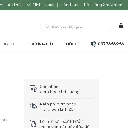
Án Lắp Đặt
Về Minh House
Kiến Thức
Hệ Thống Showroom
Tìm
kiếm
sản
phẩm
0977668966
PEUGEOT
THƯƠNG HIỆU
LIÊN HỆ
Sản phẩm
đảm bảo chất lượng
Miễn phí giao hàng
trong bán kính 20km
huẩn
Lỗi nhà sản xuất 1 đổi 1
trong vòng 7 ngày đầu tiên