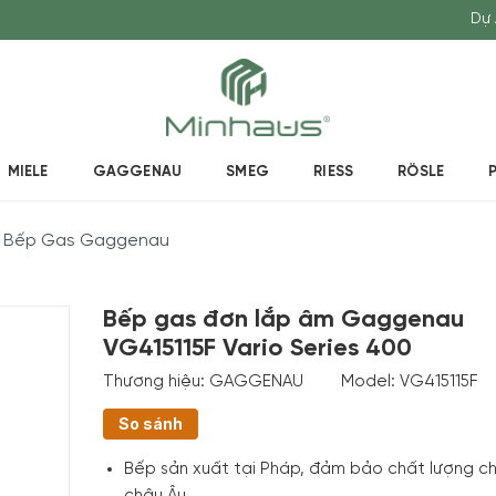
Dự 
MIELE
GAGGENAU
SMEG
RIESS
RÖSLE
Bếp Gas Gaggenau
Bếp gas đơn lắp âm Gaggenau
VG415115F Vario Series 400
Thương hiệu:
GAGGENAU
Model:
VG415115F
So sánh
Bếp sản xuất tại Pháp, đảm bảo chất lượng c