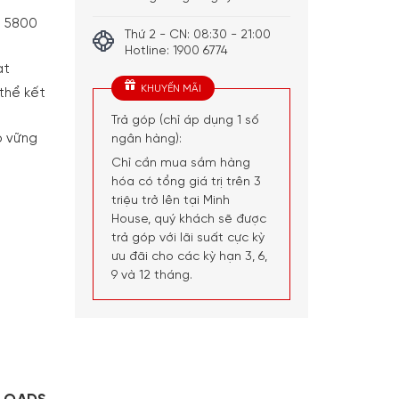
i 5800
Thứ 2 - CN: 08:30 - 21:00
Hotline: 1900 6774
ạt
KHUYẾN MÃI
thể kết
Trả góp (chỉ áp dụng 1 số
o vững
ngân hàng):
Chỉ cần mua sắm hàng
hóa có tổng giá trị trên 3
triệu trở lên tại Minh
House, quý khách sẽ được
trả góp với lãi suất cực kỳ
ưu đãi cho các kỳ hạn 3, 6,
9 và 12 tháng.