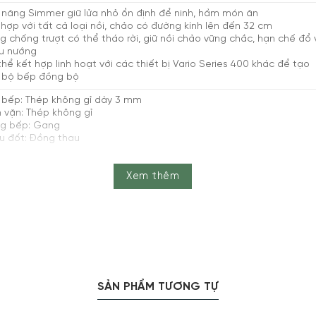
h năng Simmer giữ lửa nhỏ ổn định để ninh, hầm món ăn
hợp với tất cả loại nồi, chảo có đường kính lên đến 32 cm
g chống trượt có thể tháo rời, giữ nồi chảo vững chắc, hạn chế đổ 
ấu nướng
hể kết hợp linh hoạt với các thiết bị Vario Series 400 khác để tạo
 bộ bếp đồng bộ
 bếp: Thép không gỉ dày 3 mm
 vặn: Thép không gỉ
ng bếp: Gang
ầu đốt: Đồng thau
 36-38,4 cm x Dọc 49,2-52,4 cm
Xem thêm
 38 cm x Dọc 52 cm x Cao 13,4 cm – Nặng 14 kg
SẢN PHẨM TƯƠNG TỰ