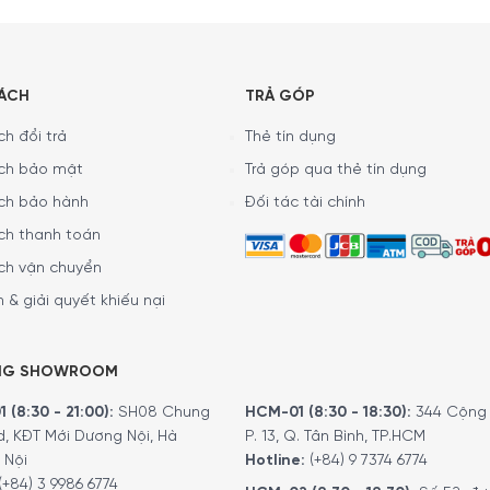
SÁCH
TRẢ GÓP
h đổi trả
Thẻ tín dụng
ch bảo mật
Trả góp qua thẻ tín dụng
ch bảo hành
Đối tác tài chính
ch thanh toán
ch vận chuyển
 & giải quyết khiếu nại
NG SHOWROOM
 (8:30 - 21:00):
SH08 Chung
HCM-01 (8:30 - 18:30):
344 Cộng 
d, KĐT Mới Dương Nội, Hà
P. 13, Q. Tân Bình, TP.HCM
 Nội
Hotline:
(+84) 9 7374 6774
(+84) 3 9986 6774