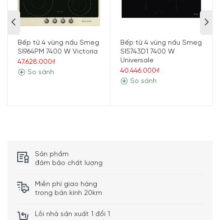
5/5 - (1 bình chọn)
Bếp từ 4 vùng nấu Smeg
Bếp từ 4 vùng nấu Smeg
SI964PM 7400 W Victoria
SI5743D1 7400 W
Universale
47.628.000₫
40.446.000₫
So sánh
So sánh
Sản phẩm
đảm bảo chất lượng
Miễn phí giao hàng
trong bán kính 20km
Lỗi nhà sản xuất 1 đổi 1