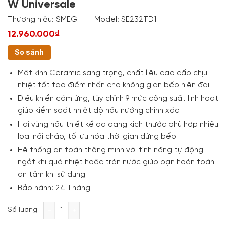
W Universale
Thương hiệu:
SMEG
Model:
SE232TD1
12.960.000₫
So sánh
Mặt kính Ceramic sang trọng, chất liệu cao cấp chịu
nhiệt tốt tạo điểm nhấn cho không gian bếp hiện đại
Điều khiển cảm ứng, tùy chỉnh 9 mức công suất linh hoạt
giúp kiểm soát nhiệt độ nấu nướng chính xác
Hai vùng nấu thiết kế đa dạng kích thước phù hợp nhiều
loại nồi chảo, tối ưu hóa thời gian đứng bếp
Hệ thống an toàn thông minh với tính năng tự động
ngắt khi quá nhiệt hoặc tràn nước giúp bạn hoàn toàn
an tâm khi sử dụng
Bảo hành: 24 Tháng
Bếp từ 2 vùng nấu Smeg SE232TD1 2900 W Universa
Số lượng: