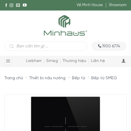
Về Minh House
Showroom
Tìm
1900 6774
kiếm
sản
phẩm
Liebherr
Smeg
Thương hiệu
Liên hệ
Trang chủ
Thiết bị nấu nướng
Bếp từ
Bếp từ SMEG