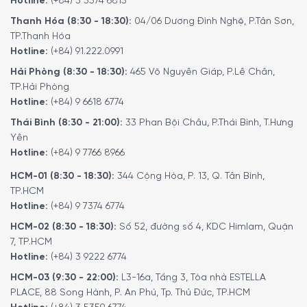
Hotline:
(+84) 3 3574 6815
Thanh Hóa (8:30 - 18:30):
04/06 Dương Đình Nghệ, P.Tân Sơn,
TP.Thanh Hóa
Hotline:
(+84) 91.222.0991
Hải Phòng (8:30 - 18:30):
465 Võ Nguyên Giáp, P.Lê Chân,
TP.Hải Phòng
Hotline:
(+84) 9 6618 6774
Thái Bình (8:30 - 21:00):
33 Phan Bội Châu, P.Thái Bình, T.Hưng
Yên
Hotline:
(+84) 9 7766 8966
HCM-01 (8:30 - 18:30):
344 Cộng Hòa, P. 13, Q. Tân Bình,
TP.HCM
Hotline:
(+84) 9 7374 6774
HCM-02 (8:30 - 18:30):
Số 52, đường số 4, KDC Himlam, Quận
7, TP.HCM
Hotline:
(+84) 3 9222 6774
HCM-03 (9:30 - 22:00):
L3-16a, Tầng 3, Tòa nhà ESTELLA
PLACE, 88 Song Hành, P. An Phú, Tp. Thủ Đức, TP.HCM