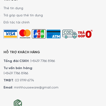
Thẻ tín dụng
Trả góp qua thẻ tín dụng
Đối tác tài chính
HỖ TRỢ KHÁCH HÀNG
Tổng đài CSKH
:
(+84)9 7766 8966
Tư vấn bán hàng
:
(+84)9 7766 8966
TMĐT
:
03 9799 6774
Email
:
minhhouseware@gmail.com