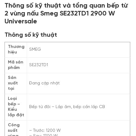
Thông số kỹ thuật và tổng quan bếp từ
2 vùng nấu Smeg SE232TD1 2900 W
Universale
Thông số kỹ thuật
Thương
SMEG
hiệu
Mã sản
SE232TD1
phẩm
Sản
xuất
Đang cập nhật
tại
Loại
bếp –
Bếp từ đôi – Lắp âm, bếp cần lắp CB
Kiểu
lắp đặt
Công
suất
– Trước: 1200 W