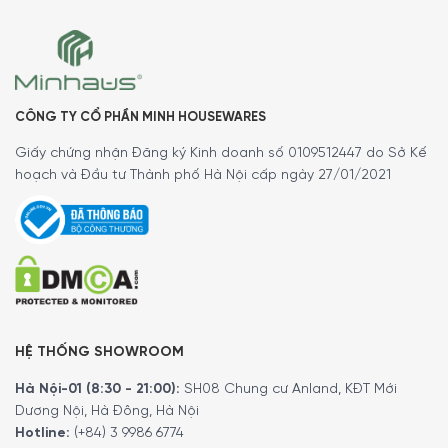
Thông số lắp đặt
Bếp từ 4 vùng nấu Miele KM 7464 FR 7300 W được thiết kế
theo kiểu lắp âm (cần lắp CB) hiện đại, giúp tối ưu không
gian và tăng tính thẩm mỹ cho khu vực bếp.
CÔNG TY CỔ PHẦN MINH HOUSEWARES
Bếp có thiết kế khung viên thép không gỉ, phù hợp lắp nổi,
Giấy chứng nhận Đăng ký Kinh doanh số 0109512447 do Sở Kế
kích thước lỗ đá để lắp đặt nổi, m
ời bạn tham khảo bản
hoạch và Đầu tư Thành phố Hà Nội cấp ngày 27/01/2021
vẽ lắp đặt từ hãng dành cho bếp từ 4 vùng nấu Miele KM
7464 FR 7300 W.
HỆ THỐNG SHOWROOM
Hà Nội-01 (8:30 - 21:00):
SH08 Chung cư Anland, KĐT Mới
Dương Nội, Hà Đông, Hà Nội
Hotline:
(+84) 3 9986 6774