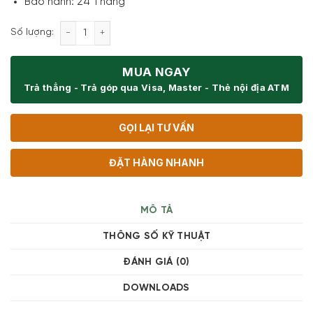
Bảo hành: 24 Tháng
Bếp từ 4 vùng nấu Miele KM 7464 FR 7300 W số lư
Số lượng:
MUA NGAY
Trả thẳng - Trả góp qua Visa, Master - Thẻ nội địa ATM
GỌI LẠI TƯ VẤN
ĐẶT HÀNG NHANH
MÔ TẢ
THÔNG SỐ KỸ THUẬT
ĐÁNH GIÁ (0)
DOWNLOADS