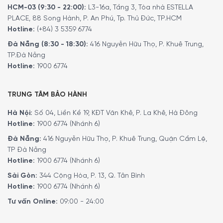
và TwinBooster giúp tăng tốc độ gia nhiệt, rút ngắn đáng
HCM-03 (9:30 - 22:00):
L3-16a, Tầng 3, Tòa nhà ESTELLA
kể thời gian nấu nướng.
PLACE, 88 Song Hành, P. An Phú, Tp. Thủ Đức, TP.HCM
Hotline:
(+84) 3 5359 6774
Đà Nẵng (8:30 - 18:30):
416 Nguyễn Hữu Thọ, P. Khuê Trung,
TP.Đà Nẵng
Hotline:
1900 6774
TRUNG TÂM BẢO HÀNH
Hà Nội:
Số 04, Liền Kề 19, KĐT Văn Khê, P. La Khê, Hà Đông
Hotline:
1900 6774 (Nhánh 6)
Đà Nẵng:
416 Nguyễn Hữu Thọ, P. Khuê Trung, Quận Cẩm Lệ,
TP Đà Nẵng
Hotline:
1900 6774 (Nhánh 6)
Các tính năng nổi bật
Sài Gòn:
344 Cộng Hòa, P. 13, Q. Tân Bình
Hotline:
1900 6774 (Nhánh 6)
Chức năng gia nhiệt nhanh TwinBooster
Tư vấn Online:
09:00 - 24:00
Miele KM 7464 FR được trang bị công nghệ TwinBooster