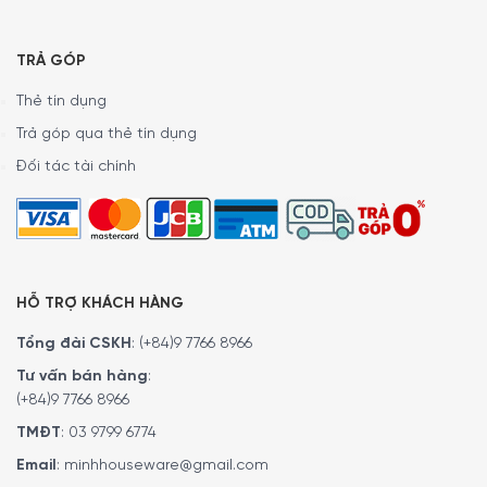
không kém phần hiện đại.
Bếp từ
được trang bị 4 vùng nấu cảm ứng từ độc lập,
TRẢ GÓP
trong đó hai vùng nấu bên phải có thể kết hợp thành
Thẻ tín dụng
vùng nấu linh hoạt PowerFlex kích thước lên đến 23 x 39
Trả góp qua thẻ tín dụng
cm, phù hợp với nhiều loại nồi, chảo hoặc khay nướng cỡ
lớn.
Đối tác tài chính
HỖ TRỢ KHÁCH HÀNG
Tổng đài CSKH
:
(+84)9 7766 8966
Tư vấn bán hàng
:
(+84)9 7766 8966
TMĐT
:
03 9799 6774
Email
:
minhhouseware@gmail.com