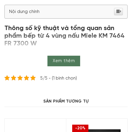
Nội dung chính
Thông số kỹ thuật và tổng quan sản
phẩm bếp từ 4 vùng nấu Miele KM 7464
FR 7300 W
Thông số kỹ thuật
Xem thêm
Thương hiệu:
Miele
Mã sản phẩm:
KM 7464 FR
5/5 - (1 bình chọn)
Sản xuất tại:
Đức
Loại bếp – Kiểu lắp đặt:
Bếp từ 4 vùng nấu – Lắp âm,
SẢN PHẨM TƯƠNG TỰ
bếp cần lắp CB
Kích thước – Công suất vùng nấu:
Vùng nấu phía trước bên trái: Ø 14-19 cm – 1850
W/2500 W (booster)/3000 W (TwinBooster)
-20%