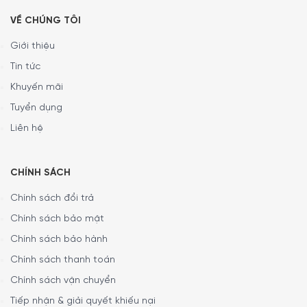
lực cao cấp Ceramic – Schott Ceran (Đức), có khả năng
VỀ CHÚNG TÔI
chịu nhiệt, chịu lực tốt, chống trầy xước hiệu quả và thuận
Giới thiệu
tiện cho việc vệ sinh hàng ngày.
Tin tức
Khuyến mãi
Tuyển dụng
Liên hệ
CHÍNH SÁCH
Chính sách đổi trả
Chính sách bảo mật
Chính sách bảo hành
Sản phẩm sở hữu thiết kế tối giản đặc trưng của Miele với
Chính sách thanh toán
mặt kính màu đen sang trọng kết hợp khung viền thép
Chính sách vận chuyển
không gỉ cao cấp, phù hợp với kiểu lắp nổi và dễ dàng hài
Tiếp nhận & giải quyết khiếu nại
hòa với nhiều phong cách nội thất bếp tối giản nhưng