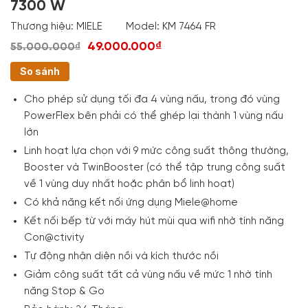
7300 W
Thương hiệu:
MIELE
Model:
KM 7464 FR
49.000.000₫
55.000.000₫
So sánh
Cho phép sử dụng tối đa 4 vùng nấu, trong đó vùng
PowerFlex bên phải có thể ghép lại thành 1 vùng nấu
lớn
Linh hoạt lựa chọn với 9 mức công suất thông thường,
Booster và TwinBooster (có thể tập trung công suất
về 1 vùng duy nhất hoặc phân bổ linh hoạt)
Có khả năng kết nối ứng dụng Miele@home
Kết nối bếp từ với máy hút mùi qua wifi nhờ tính năng
Con@ctivity
Tự động nhận diện nồi và kích thước nồi
Giảm công suất tất cả vùng nấu về mức 1 nhờ tính
năng Stop & Go