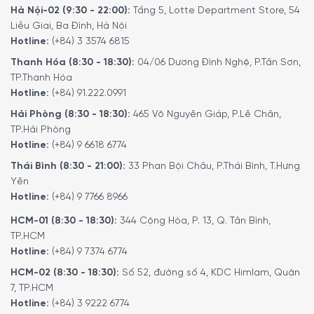
Hà Nội-02 (9:30 - 22:00):
Tầng 5, Lotte Department Store, 54
Liễu Giai, Ba Đình, Hà Nội
Hotline:
(+84) 3 3574 6815
Công suất hoạt động
Thanh Hóa (8:30 - 18:30):
04/06 Dương Đình Nghệ, P.Tân Sơn,
Bếp hoạt động với tổng công suất tối đa 7300 W, cho
TP.Thanh Hóa
phép chế biến đồng thời nhiều món ăn, đáp ứng tốt nhu
Hotline:
(+84) 91.222.0991
cầu sử dụng của gia đình hiện đại.
Hải Phòng (8:30 - 18:30):
465 Võ Nguyên Giáp, P.Lê Chân,
TP.Hải Phòng
Công suất từng vùng nấu:
Hotline:
(+84) 9 6618 6774
Vùng trước bên trái (Ø 14 – 19 cm): 2100 W, TwinBooster
Thái Bình (8:30 - 21:00):
33 Phan Bội Châu, P.Thái Bình, T.Hưng
3000 W
Yên
Vùng sau bên trái (Ø 10 – 16 cm): 1400 W, TwinBooster
Hotline:
(+84) 9 7766 8966
2200 W
HCM-01 (8:30 - 18:30):
344 Cộng Hòa, P. 13, Q. Tân Bình,
Hai vùng PowerFlex bên phải (Ø 15 – 23 cm): 2100 W mỗi
TP.HCM
vùng
Hotline:
(+84) 9 7374 6774
Vùng PowerFlex kết hợp bên phải: (23 cm x 39 cm):
HCM-02 (8:30 - 18:30):
Số 52, đường số 4, KDC Himlam, Quận
3400 W, TwinBooster 7300 W
7, TP.HCM
Bếp được trang bị 9 mức công suất cùng chế độ Booster
Hotline:
(+84) 3 9222 6774