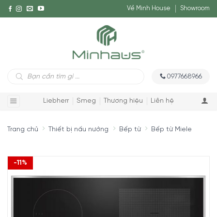
Về Minh House
Showroom
Tìm
0977668966
kiếm
sản
phẩm
Liebherr
Smeg
Thương hiệu
Liên hệ
Trang chủ
Thiết bị nấu nướng
Bếp từ
Bếp từ Miele
-11%