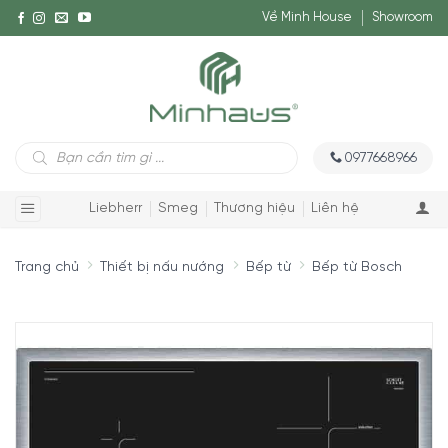
Về Minh House
Showroom
Tìm
0977668966
kiếm
sản
phẩm
Liebherr
Smeg
Thương hiệu
Liên hệ
Trang chủ
Thiết bị nấu nướng
Bếp từ
Bếp từ Bosch