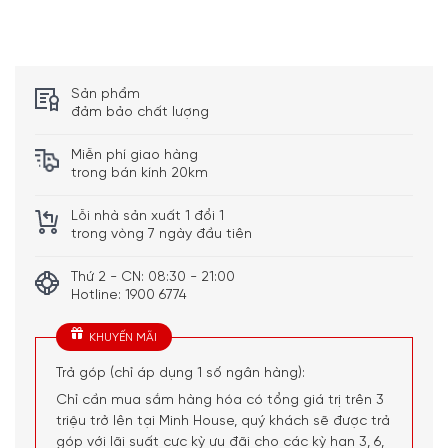
Vùng nấu phía sau bên phải: 145 mm, 1,4 kW (công suất
tối đa 2,2 kW)
Vùng nấu phía trước bên phải: 180 mm, 1,8 kW (công
Sản phẩm
suất tối đa 3,1 kW)
đảm bảo chất lượng
Hoạt động đơn giản của bếp
Miễn phí giao hàng
trong bán kính 20km
Trên bảng điều khiển trực quan Bếp Từ
Bosch PVS645FB5E
, bạn có thể sử dụng DirectSelect để chọn các vùng nấu
Lỗi nhà sản xuất 1 đổi 1
và đặt riêng các mức công suất tương ứng – một cách
trong vòng 7 ngày đầu tiên
nhanh chóng và dễ dàng. Các nút bấm cảm ứng được
hiển thị bởi đèn led, khi bật nguồn các đèn báo và chức
Thứ 2 - CN: 08:30 - 21:00
Hotline: 1900 6774
năng sẽ sáng lên để chọn, khi tắt bết thì các chương trình
cũng tắt theo khiến cho mặt bếp trở nên sang trọng hơn.
KHUYẾN MÃI
Trả góp (chỉ áp dụng 1 số ngân hàng):
Chỉ cần mua sắm hàng hóa có tổng giá trị trên 3
triệu trở lên tại Minh House, quý khách sẽ được trả
góp với lãi suất cực kỳ ưu đãi cho các kỳ hạn 3, 6,