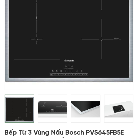
Bếp Từ 3 Vùng Nấu Bosch PVS645FB5E