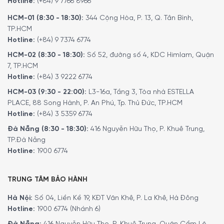
Hotline:
(+84) 9 7766 8966
HCM-01 (8:30 - 18:30):
344 Cộng Hòa, P. 13, Q. Tân Bình,
TP.HCM
Hotline:
(+84) 9 7374 6774
HCM-02 (8:30 - 18:30):
Số 52, đường số 4, KDC Himlam, Quận
7, TP.HCM
Hotline:
(+84) 3 9222 6774
HCM-03 (9:30 - 22:00):
L3-16a, Tầng 3, Tòa nhà ESTELLA
Nấu nhanh hơn và tối ưu hiệu năng hơn
PLACE, 88 Song Hành, P. An Phú, Tp. Thủ Đức, TP.HCM
Hotline:
(+84) 3 5359 6774
Bếp Từ Bosch PVS645FB5E chỉ tạo ra nhiệt ở những nơi
Đà Nẵng (8:30 - 18:30):
416 Nguyễn Hữu Thọ, P. Khuê Trung,
thực sự cần thiết – trực tiếp ở đáy nồi chảo. Bạn nhận
TP.Đà Nẵng
được gì từ nó? An ninh hơn và thoải mái hơn. Sẽ không sợ
Hotline:
1900 6774
bị bỏng do lửa vì bếp chỉ làm nóng nồi, chính điều đó giúp
bếp từ tập trung năng lượng để làm nóng hơn và không bị
thất thoát nhiệt ra môi trường. Ngoài ra, bếp từ mang
TRUNG TÂM BẢO HÀNH
đến hai lít nước đun sôi nhanh gấp đôi so với bếp gốm
Hà Nội:
Số 04, Liền Kề 19, KĐT Văn Khê, P. La Khê, Hà Đông
thủy tinh và tiết kiệm rất nhiều năng lượng và nấu ăn
Hotline:
1900 6774 (Nhánh 6)
không bi nóng bức như dùng bếp ga vào những ngày hè