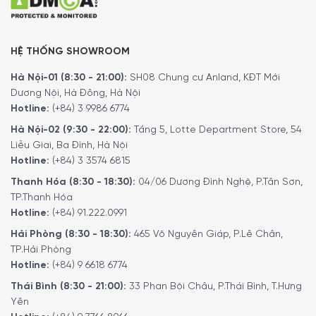
HỆ THỐNG SHOWROOM
Hà Nội-01 (8:30 - 21:00):
SH08 Chung cư Anland, KĐT Mới
Dương Nội, Hà Đông, Hà Nội
Hotline:
(+84) 3 9986 6774
Hà Nội-02 (9:30 - 22:00):
Tầng 5, Lotte Department Store, 54
Khoá an toàn khỏi trẻ em
Liễu Giai, Ba Đình, Hà Nội
Hotline:
(+84) 3 3574 6815
Bắng cách kích hoặt chế độ khoá an toàn trẻ em, thiết bị
Thanh Hóa (8:30 - 18:30):
04/06 Dương Đình Nghệ, P.Tân Sơn,
sẽ không thể điều khiển được trừ khi bạn mở khoá. Điều
TP.Thanh Hóa
này đảm bảo tiêu chuẩn an toàn cao nhất để ngăn ngừa
Hotline:
(+84) 91.222.0991
nguy cơ thương tích có thể xảy ra.Ngoài ra bạn thể dùng
chức năng này để vệ sinh bếp khi đang dùng, khi bán lau
Hải Phòng (8:30 - 18:30):
465 Võ Nguyên Giáp, P.Lê Chân,
TP.Hải Phòng
chùi, các chế độ đang nấu sẽ không bị ảnh hưởng.
Hotline:
(+84) 9 6618 6774
Thái Bình (8:30 - 21:00):
33 Phan Bội Châu, P.Thái Bình, T.Hưng
Yên