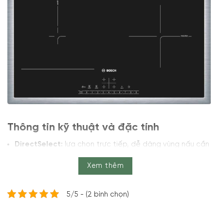
Thông tin kỹ thuật và đặc tính
DirectSelect:
lựa chọn trực tiếp, dễ dàng vùng nấu cần
thiết, mức công suất và các chức năng bổ sung.
Xem thêm
CombiZone:
Linh hoạt hơn thông qua sự kết hợp của hai
vùng nấu để nấu ăn với sự phân bổ nhiệt đều, dành cho
các nhà rang xay và các loại tương tự.
5/5 - (2 bình chọn)
PowerBoost:
Thời gian đun sôi ngắn hơn với công suất