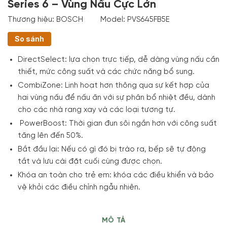
Series 6 – Vùng Nấu Cực Lớn
Thương hiệu:
BOSCH
Model:
PVS645FB5E
So sánh
DirectSelect:
lựa chọn trực tiếp, dễ dàng vùng nấu cần
thiết, mức công suất và các chức năng bổ sung.
CombiZone:
Linh hoạt hơn thông qua sự kết hợp của
hai vùng nấu để nấu ăn với sự phân bổ nhiệt đều, dành
cho các nhà rang xay và các loại tương tự.
PowerBoost:
Thời gian đun sôi ngắn hơn với công suất
tăng lên đến 50%.
Bắt đầu lại:
Nếu có gì đó bị trào ra, bếp sẽ tự động
tắt và lưu cài đặt cuối cùng được chọn.
Khóa an toàn cho trẻ em:
khóa các điều khiển và bảo
vệ khỏi các điều chỉnh ngẫu nhiên.
MÔ TẢ