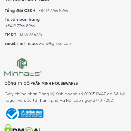
HỖ TRỢ KHÁCH HÀNG
Tổng đài CSKH
:
(+84)9 7766 8966
Tư vấn bán hàng
:
(+84)9 7766 8966
TMĐT
:
03 9799 6774
Email
:
minhhouseware@gmail.com
PowerBoost: Thời gian đun sôi ngắn hơn với
công suất tăng lên đến 50%.
Với chế độ PowerBoost, bạn có thể rút ngắn thời gian đun
sôi của Bếp Từ Bosch PVS645FB5E giảm xuống 2 lần nhờ
chức năng dồn công suất. Bếp sẽ lấy 1 phần công suất từ
CÔNG TY CỔ PHẦN MINH HOUSEWARES
các vùng còn lại để tập trung vào 1 vùng duy nhất.
Giấy chứng nhận Đăng ký Kinh doanh số 0109512447 do Sở Kế
hoạch và Đầu tư Thành phố Hà Nội cấp ngày 27/01/2021