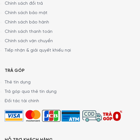
Chính sách đổi trả
Chính sách bảo mật
Chính sách bảo hành
Chính sách thanh toán
Chính sách vận chuyển
Tiếp nhận & giải quyết khiếu nại
Tính năng chống tràn
Nếu như trong lúc nấu, không may nước bị tràn ra khỏi mặt
TRẢ GÓP
bếp, nó sẽ tự động tắt bếp để đảm bảo an toàn cho khu
bếp của bạn, và dĩ nhiên Bếp Từ Bosch PVS645FB5E sẽ lưu
Thẻ tín dụng
lại chương trình cuối cùng mà bạn chọn. việc cần làm là
Trả góp qua thẻ tín dụng
chỉ việc lau chùi sạch sẽ và bật lại bếp.
Đối tác tài chính