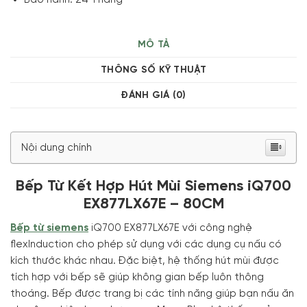
MÔ TẢ
THÔNG SỐ KỸ THUẬT
ĐÁNH GIÁ (0)
Nội dung chính
Bếp Từ Kết Hợp Hút Mùi Siemens iQ700
EX877LX67E – 80CM
Bếp từ siemens
iQ700 EX877LX67E với công nghệ
flexInduction cho phép sử dụng với các dụng cụ nấu có
kích thước khác nhau. Đặc biệt, hệ thống hút mùi được
tích hợp với bếp sẽ giúp không gian bếp luôn thông
thoáng. Bếp được trang bị các tính năng giúp bạn nấu ăn