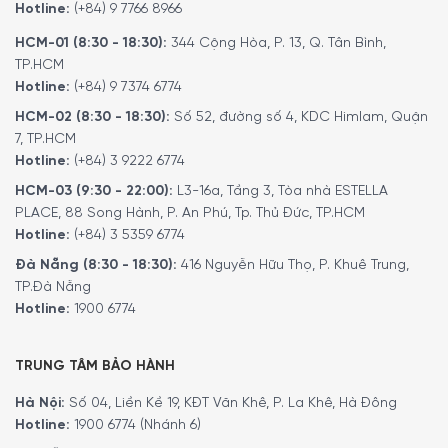
từ đầu đến cuối. Nó thông báo cho bạn khi chảo đã đạt
Hotline:
(+84) 9 7766 8966
đến nhiệt độ thích hợp, sau đó duy trì mức nhiệt chính xác
HCM-01 (8:30 - 18:30):
344 Cộng Hòa, P. 13, Q. Tân Bình,
đó trong quá trình nấu.
TP.HCM
Hotline:
(+84) 9 7374 6774
HCM-02 (8:30 - 18:30):
Số 52, đường số 4, KDC Himlam, Quận
7, TP.HCM
Hotline:
(+84) 3 9222 6774
HCM-03 (9:30 - 22:00):
L3-16a, Tầng 3, Tòa nhà ESTELLA
PLACE, 88 Song Hành, P. An Phú, Tp. Thủ Đức, TP.HCM
Hotline:
(+84) 3 5359 6774
Đà Nẵng (8:30 - 18:30):
416 Nguyễn Hữu Thọ, P. Khuê Trung,
TP.Đà Nẵng
Hotline:
1900 6774
TRUNG TÂM BẢO HÀNH
Hà Nội:
Số 04, Liền Kề 19, KĐT Văn Khê, P. La Khê, Hà Đông
Hotline:
1900 6774 (Nhánh 6)