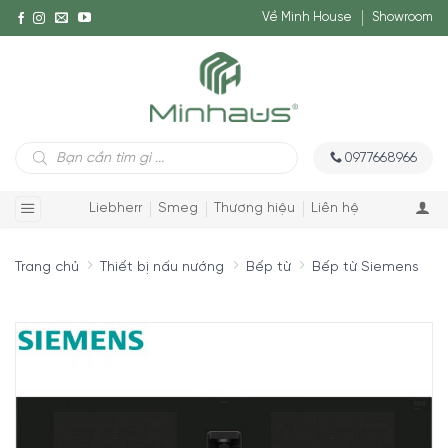
Về Minh House
Showroom
Tìm
0977668966
kiếm
sản
phẩm
Liebherr
Smeg
Thương hiệu
Liên hệ
Trang chủ
Thiết bị nấu nướng
Bếp từ
Bếp từ Siemens