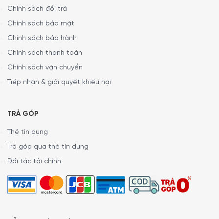
Chính sách đổi trả
Tính năng powerMove Plus
Chính sách bảo mật
Tính năng powerMove Plus tách bếp của bạn thành ba
Chính sách bảo hành
vùng nhiệt khác nhau, được kích hoạt bằng cách đặt
Chính sách thanh toán
dụng cụ nấu của bạn lên chúng. Bạn có thể điều chỉnh
Chính sách vận chuyển
mức công suất đơn giản bằng cách di chuyển dụng cụ
nấu. Chuyển từ rang ở nhiệt độ cao ở phía trước sang
Tiếp nhận & giải quyết khiếu nại
việc giữ ấm bữa ăn ở phía sau.
TRẢ GÓP
Thẻ tín dụng
Trả góp qua thẻ tín dụng
Đối tác tài chính