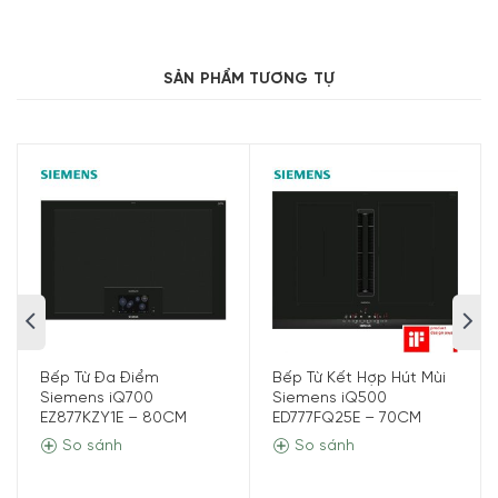
Bếp từ Siemens iQ700 EX877LX67E hiện đại, tinh tế góp phần tôn
lên vẻ sang trọng cho căn bếp của bạn
SẢN PHẨM TƯƠNG TỰ
Thiết kế vùng nấu linh hoạt – flexInduction
Với tính năng flexInduction, các vùng nấu trên bếp từ
Siemens iQ700 EX877LX67E
sẽ tự động mở rộng để phù
hợp cho các dụng cụ nấu có đường kính cực lớn (lên đến
24 cm). Nếu một vùng không đủ lớn cho dụng cụ nấu
nướng của bạn, bếp từ siemens sẽ kiểm soát và kích hoạt
nhiều cuộn cảm hơn để làm nóng đồng đều. Nó cũng là
một lựa chọn tuyệt vời để sử dụng teppanyakis hoặc đĩa
vỉ nướng dài đến 40 cm.
Bếp Từ Đa Điểm
Bếp Từ Kết Hợp Hút Mùi
Siemens iQ700
Siemens iQ500
EZ877KZY1E – 80CM
ED777FQ25E – 70CM
So sánh
So sánh