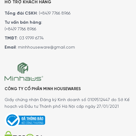
HỖ TRỢ KHÁCH HÀNG
Tổng đài CSKH
:
(+84)9 7766 8966
Bếp từ Siemens iQ700 EX877LX67E giúp bạn nấu ăn chuyên
Tư vấn bán hàng
:
nghiệp hơn với tính năng powerMove Plus độc đáo
(+84)9 7766 8966
TMĐT
:
03 9799 6774
Ghi nhớ cài đặt nhiệt cho từng dụng cụ
Email
:
minhhouseware@gmail.com
nấu với flexMotion
Bếp từ Siemens iQ700 EX877LX67E với tính năng
flexMotion giúp bạn ghi nhớ cài đặt nhiệt cho từng nồi và
chảo để bạn có thể di chuyển chúng đến bất kỳ đâu trên
bếp. Nhiệt độ của vùng nấu mới được điều chỉnh tự
CÔNG TY CỔ PHẦN MINH HOUSEWARES
động. Tốn ít thời gian hơn để điều chỉnh bộ điều khiển
bếp, nhiều thời gian nấu nướng hơn.
Giấy chứng nhận Đăng ký Kinh doanh số 0109512447 do Sở Kế
hoạch và Đầu tư Thành phố Hà Nội cấp ngày 27/01/2021