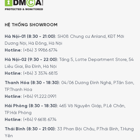
HỆ THỐNG SHOWROOM
Hà Nội-01 (8:30 - 21:00):
SH08 Chung cư Anland, KĐT Mới
Dương Nội, Hà Đông, Hà Nội
Hotline:
(+84) 3 9986 6774
Hà Nội-02 (9:30 - 22:00):
Tầng 5, Lotte Department Store, 54
Liễu Giai, Ba Đình, Hà Nội
Bếp từ Siemens iQ700 EX877LX67E giúp bạn tiết kiệm thời gian
Hotline:
(+84) 3 3574 6815
cài đặt nhiệt độ với tùy chọn flexMotion
Thanh Hóa (8:30 - 18:30):
04/06 Dương Đình Nghệ, P.Tân Sơn,
TP.Thanh Hóa
Giám sát nhiệt độ hiệu quả cho quá trình
Hotline:
(+84) 91.222.0991
chiên xào
Hải Phòng (8:30 - 18:30):
465 Võ Nguyên Giáp, P.Lê Chân,
Quá trình chiên xào trên bếp từ Siemens iQ700
TP.Hải Phòng
Hotline:
(+84) 9 6618 6774
EX877LX67E sẽ đạt được kết quả hoàn hảo nhờ hệ thống
cảm biến nhiệt độ. Với FryingSensor Plus giúp đảm bảo
Thái Bình (8:30 - 21:00):
33 Phan Bội Châu, P.Thái Bình, T.Hưng
mỗi chiếc bánh crêpes của bạn sẽ vàng ruộm thơm ngon,
Yên