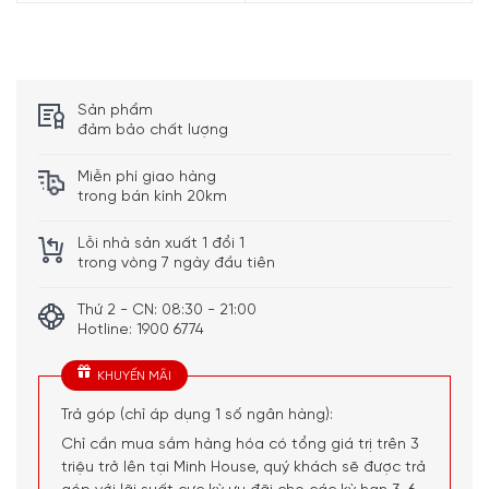
Sản phẩm
đảm bảo chất lượng
Miễn phí giao hàng
trong bán kính 20km
Lỗi nhà sản xuất 1 đổi 1
trong vòng 7 ngày đầu tiên
Thứ 2 - CN: 08:30 - 21:00
Bếp từ Siemens iQ700 EX877LX67E được trang bị các vùng nấu
Hotline: 1900 6774
linh hoạt phù hợp với nhiều dụng cụ nấu
KHUYẾN MÃI
Chạm và trượt để kiểm soát toàn bộ – Dual
Trả góp (chỉ áp dụng 1 số ngân hàng):
lightSlider
Chỉ cần mua sắm hàng hóa có tổng giá trị trên 3
triệu trở lên tại Minh House, quý khách sẽ được trả
Bảng điều khiển của bếp từ Siemens iQ700 EX877LX67E