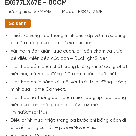
EX877LX67E – 80CM
Thương hiệu:
SIEMENS
Model:
EX877LX67E
So sánh
Thiết kế vùng nấu thông minh phù hợp với nhiều dụng
cụ nấu nướng của bạn – flexInduction.
Vận hành đơn giản, trực quan, chỉ cần chạm và trượt
để điều khiển bếp của bạn – Dual lightSlider.
Tích hợp cảm biến chất lượng không khí tự động phát
hiện hơi, mùi và tự động điều chỉnh công suất hút.
Tích hợp chức năng kết nối với thiết bị di động thông
minh qua Home Connect.
Tích hợp hệ thống cảm biến nhiệt độ giúp nấu nướng
hiệu quả hơn, không còn bị cháy hay khét –
FryingSensor Plus.
Điều chỉnh mức nhiệt trong ba bước chỉ bằng cách di
chuyển dụng cụ nấu – powerMove Plus.
Bảo hành: 24 Tháng