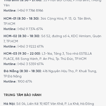
Thái Bình (8:30 - 21:00):
33 Phan Bội Châu, P.Thái Bình, T.Hưng
Hiện tại sản phẩm đang được bày bán tại
hệ thống
Yên
showroom cửa hàng của Minh House
trên toàn quốc. Quý
Hotline:
(+84) 9 7766 8966
vị hãy gọi điện trực tiếp vào Hotline:
1900 6774
để nhận
được những tư vấn chi tiết và đặt mua sản phẩm. Hoặc
HCM-01 (8:30 - 18:30):
344 Cộng Hòa, P. 13, Q. Tân Bình,
TP.HCM
đặt hàng trực tiếp trên website. Nhân viên tổng đài của
Hotline:
(+84) 9 7374 6774
Minh House sẽ gọi lại để xác nhận đơn hàng với quý khách.
HCM-02 (8:30 - 18:30):
Số 52, đường số 4, KDC Himlam, Quận
MINH HOUSE CAM KẾT:
7, TP.HCM
Giao hàng nhanh chóng toàn quốc.
Hotline:
(+84) 3 9222 6774
Bảo hành bằng thẻ bảo hành chính hãng từ công ty.
HCM-03 (9:30 - 22:00):
L3-16a, Tầng 3, Tòa nhà ESTELLA
Hàng đúng nguồn gốc, chính hãng, nhập khẩu Đức & EU.
PLACE, 88 Song Hành, P. An Phú, Tp. Thủ Đức, TP.HCM
Hotline:
(+84) 3 5359 6774
Ngoài ra quý khách còn có thể tham khảo thêm các sản
phẩm
Dụng cụ tiện ích
khác đang được bán tại các
Đà Nẵng (8:30 - 18:30):
416 Nguyễn Hữu Thọ, P. Khuê Trung,
TP.Đà Nẵng
showroom của Minh House trên toàn quốc và website
Hotline:
1900 6774
của chúng tôi.
5/5 - (2 bình chọn)
TRUNG TÂM BẢO HÀNH
Hà Nội:
Số 04, Liền Kề 19, KĐT Văn Khê, P. La Khê, Hà Đông