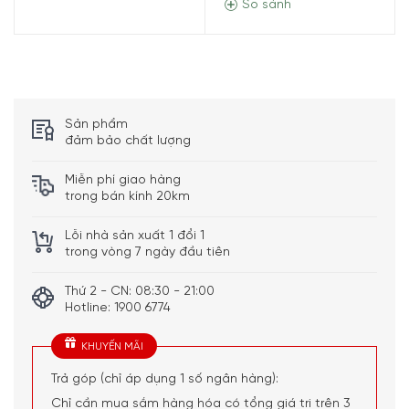
So sánh
Sản phẩm
đảm bảo chất lượng
Miễn phí giao hàng
trong bán kính 20km
Lỗi nhà sản xuất 1 đổi 1
trong vòng 7 ngày đầu tiên
Thứ 2 - CN: 08:30 - 21:00
Miệng bình rộng
Hotline: 1900 6774
Nhờ có lỗ chiết rót lớn, đồ uống từ các bình, ly khác nhau
KHUYẾN MÃI
có thể được rót đầy một cách dễ dàng. Kích thước nhỏ
gọn của bình đựng nước Wmf Nuro Water Carafe nằm
Trả góp (chỉ áp dụng 1 số ngân hàng):
gọn trong ngăn đựng đồ uống của tủ lạnh. Phần nắp có
Chỉ cần mua sắm hàng hóa có tổng giá trị trên 3