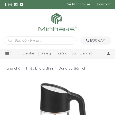
Về Minh House
Showroom
Tìm
1900 6774
kiếm
sản
phẩm
Liebherr
Smeg
Thương hiệu
Liên hệ
Trang chủ
Thiết bị gia đình
Dụng cụ tiện ích