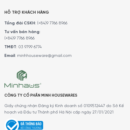
HỖ TRỢ KHÁCH HÀNG
Tổng đài CSKH
:
(+84)9 7766 8966
Tư vấn bán hàng
:
(+84)9 7766 8966
TMĐT
:
03 9799 6774
Email
:
minhhouseware@gmail.com
Vệ sinh bình đựng nước Wmf Nuro Water
Carafe
CÔNG TY CỔ PHẦN MINH HOUSEWARES
Tất cả các bộ phận của bình đựng nước Wmf Nuro Water
Giấy chứng nhận Đăng ký Kinh doanh số 0109512447 do Sở Kế
Carafe có thể được làm sạch trong máy rửa chén. Sạch
hoạch và Đầu tư Thành phố Hà Nội cấp ngày 27/01/2021
sẽ và vệ sinh dễ dàng nhờ nắp có thể tháo rời hoàn toàn
mà không gặp bất kì vấn đề gì