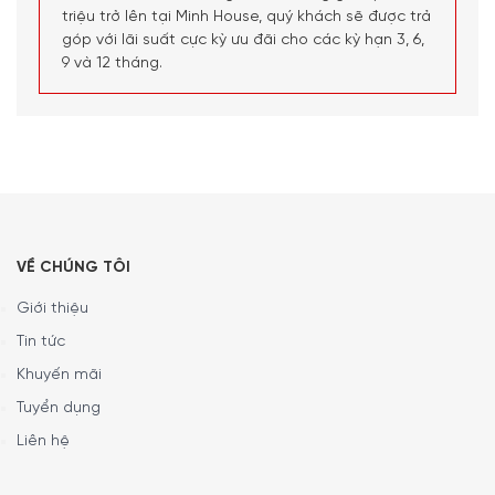
thể được tháo rời để vệ sinh và có thể cho vào máy rửa
triệu trở lên tại Minh House, quý khách sẽ được trả
bát. Các hạt làm sạch cũng có sẵn để làm sạch dễ dàng.
góp với lãi suất cực kỳ ưu đãi cho các kỳ hạn 3, 6,
9 và 12 tháng.
VỀ CHÚNG TÔI
Giới thiệu
Tin tức
Khuyến mãi
Tuyển dụng
Liên hệ