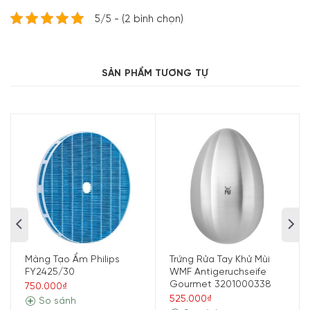
5/5 - (2 bình chọn)
Đóng mở nắp bình Close-up
SẢN PHẨM TƯƠNG TỰ
Nắp CloseUp thông minh đóng mở tự động khi rót bằng
cơ chế nghiêng đảm bảo rót không nhỏ giọt. Đá và trái
cây được giữ lại bằng một lưới lọc tích hợp. Rây tích hợp
giữ đá hoặc miếng trái cây trong bình.
Miệng bình thiết kế lò so xoắn silicon, để người sử dụng có
thể rót nước từ mọi phía, nước sẽ ko bị đổ tràn lan và luôn
được kiểm soát.
Màng Tạo Ẩm Philips
Trứng Rửa Tay Khử Mùi
FY2425/30
WMF Antigeruchseife
Gourmet 3201000338
750.000₫
525.000₫
So sánh