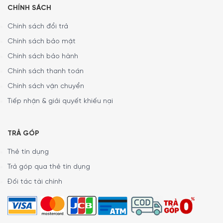
CHÍNH SÁCH
Chính sách đổi trả
Chính sách bảo mật
Chất liệu của bình đựng nước Wmf Nuro
Water Carafe
Chính sách bảo hành
Chính sách thanh toán
Bình được làm từ chất liệu thủy tinh cao cấp có khả năng
chịu nhiệt tốt, giữ nóng và hương vị thức uống lâu hơn.
Chính sách vận chuyển
Bình thủy tinh WMF (chịu nhiệt lên đến 200 °) với nắp
Tiếp nhận & giải quyết khiếu nại
CloseUp làm bằng thép không gỉ Cromargan 18/10, nắp
làm bằng nhựa (không chứa BPA) và silicone. Tay cầm
nhựa, nắp thép không gỉ Cromargan đánh bóng và vành
TRẢ GÓP
Silicon.
Thẻ tín dụng
Trả góp qua thẻ tín dụng
Đối tác tài chính