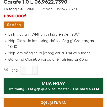
Carafe 1.0 L 06.9622.7390
Thương hiệu:
WMF
Model:
06.9622.7390
1.890.000₫
So sánh
Bình thủy tinh WMF chịu nhiệt lên đến 200°
Nắp CloseUp làm bằng thép không gỉ Cromargan
18/10
Nắp làm bằng nhựa (không chứa BPA) và silicone
Đóng mở CloseUp với cơ chế nghiêng tự động
Bình Đựng Nước Wmf Nuro Water Carafe 1.0 L 06.96
Số lượng:
MUA NGAY
Trả thẳng - Trả góp qua Visa, Master - Thẻ nội địa ATM
GỌI LẠI TƯ VẤN