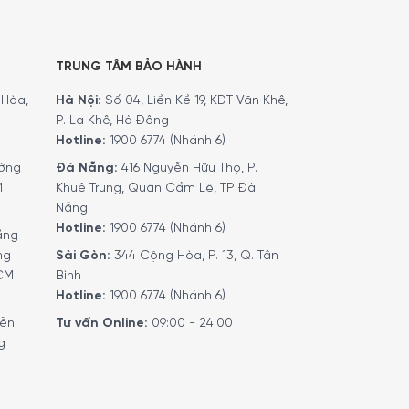
TRUNG TÂM BẢO HÀNH
Hòa,
Hà Nội:
Số 04, Liền Kề 19, KĐT Văn Khê,
P. La Khê, Hà Đông
Hotline:
1900 6774 (Nhánh 6)
ờng
Đà Nẵng:
416 Nguyễn Hữu Thọ, P.
M
Khuê Trung, Quận Cẩm Lệ, TP Đà
Nẵng
Hotline:
1900 6774 (Nhánh 6)
ầng
ỏ không chỉ giữ được trọn vẹn hương vị mà còn
ng
Sài Gòn:
344 Cộng Hòa, P. 13, Q. Tân
ế của rượu vang trắng. Bình Thở Rượu Peugeot
HCM
Bình
ng pha trộn.
Hotline:
1900 6774 (Nhánh 6)
yễn
Tư vấn Online:
09:00 - 24:00
g