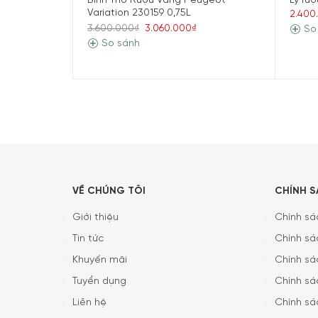
Bình Thở Rượu Vang Peugeot
Ly rượ
Variation 230159 0,75L
2.400
3.600.000₫
3.060.000₫
So
So sánh
Thông số kỹ thuật và tổng qu
Thông số kỹ thuật
Thương hiệu:
PEUGEOT
VỀ CHÚNG TÔI
CHÍNH 
Mã sản phẩm:
Giới thiệu
Chính sác
Bình nhỏ 750 ml: 230197
Tin tức
Chính sá
Bình lớn 1500 ml: 230012
Khuyến mãi
Chính sá
Sản xuất tại:
Ba Lan
Tuyển dụng
Chính sá
Phương pháp sản xuất:
Thủ công (mouth-blown
Liên hệ
Chính sá
Bộ sưu tập:
Ibis