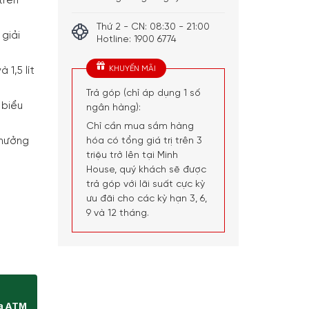
trên
Thứ 2 - CN: 08:30 - 21:00
 giải
Hotline: 1900 6774
KHUYẾN MÃI
 1,5 lít
Trả góp (chỉ áp dụng 1 số
 biểu
ngân hàng):
Chỉ cần mua sắm hàng
thưởng
hóa có tổng giá trị trên 3
triệu trở lên tại Minh
House, quý khách sẽ được
trả góp với lãi suất cực kỳ
ưu đãi cho các kỳ hạn 3, 6,
9 và 12 tháng.
ng
ịa ATM