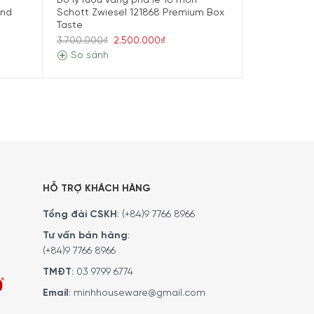
Bộ ly rượu vang pha lê 18 món
Bộ cốc pha 
und
Schott Zwiesel 121868 Premium Box
Zwiesel 121
Taste
2.300.000₫
3.700.000₫
2.500.000₫
So sánh
So sánh
t Ibis
HỖ TRỢ KHÁCH HÀNG
Tổng đài CSKH
:
(+84)9 7766 8966
Tư vấn bán hàng
:
(+84)9 7766 8966
TMĐT
:
03 9799 6774
Email
:
minhhouseware@gmail.com