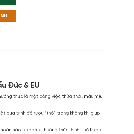
ANH
ẩu Đức & EU
thưởng thức là một công việc thừa thãi, màu mè.
ột quá trình để rượu “thở” trong không khí giúp
hoàn hảo trước khi thưởng thức, Bình Thở Rượu