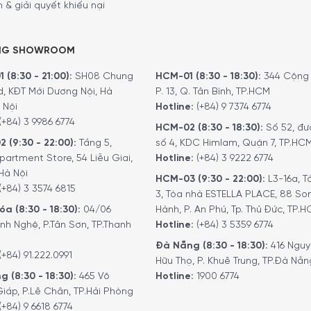
 & giải quyết khiếu nại
NG SHOWROOM
 (8:30 - 21:00):
SH08 Chung
HCM-01 (8:30 - 18:30):
344 Cộng 
d, KĐT Mới Dương Nội, Hà
P. 13, Q. Tân Bình, TP.HCM
 Nội
Hotline:
(+84) 9 7374 6774
(+84) 3 9986 6774
,05 cm – Nặng 0,42 Kg
HCM-02 (8:30 - 18:30):
Số 52, đư
2 (9:30 - 22:00):
Tầng 5,
số 4, KDC Himlam, Quận 7, TP.HC
2,86 cm – Nặng 1,36 Kg
partment Store, 54 Liễu Giai,
Hotline:
(+84) 3 9222 6774
Hà Nội
HCM-03 (9:30 - 22:00):
L3-16a, T
g để gạn các loại rượu vang đỏ trưởng thành, giúp rượu vang đ
(+84) 3 3574 6815
3, Tòa nhà ESTELLA PLACE, 88 So
ày cũng hoàn hảo để bảo quản và tinh chế hương thơm tinh t
a (8:30 - 18:30):
04/06
Hành, P. An Phú, Tp. Thủ Đức, TP.
uả, tức là tách rượu và cặn đảm bảo hương vị thưởng thức khô
nh Nghệ, P.Tân Sơn, TP.Thanh
Hotline:
(+84) 3 5359 6774
Đà Nẵng (8:30 - 18:30):
416 Ngu
(+84) 91.222.0991
Hữu Thọ, P. Khuê Trung, TP.Đà Nẵn
g (8:30 - 18:30):
465 Võ
Hotline:
1900 6774
iáp, P.Lê Chân, TP.Hải Phòng
(+84) 9 6618 6774