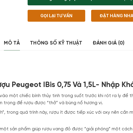
GỌI LẠI TƯ VẤN
ĐẶT HÀNG NH
MÔ TẢ
THÔNG SỐ KỸ THUẬT
ĐÁNH GIÁ (0)
ượu Peugeot IBis 0,75 Và 1,5L- Nhập Kh
ào một chiếc bình thủy tinh trong suốt trước khi rót ra ly để 
an trọng để rượu được “thở” và bùng nổ hương vị.
”, trong quá trình này, rượu ít được tiếp xúc với oxy nên cần m
h một sản phẩm giúp rượu vang đỏ được “giải phóng” một cách 