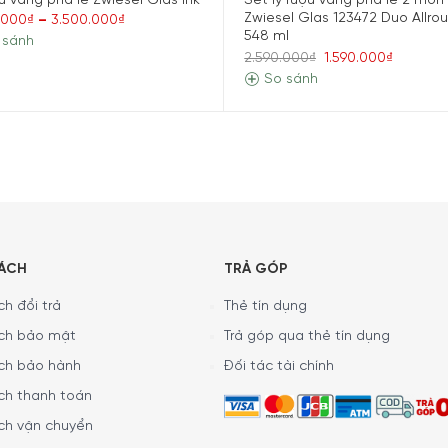
u vang pha lê Zwiesel Glas Ink
Set ly rượu vang pha lê 2 món
Zwiesel Glas 123472 Duo Allro
.000₫
–
3.500.000₫
548 ml
 sánh
2.590.000₫
1.590.000₫
So sánh
an sản phẩm bình thở rượu vang Peugeo
SÁCH
TRẢ GÓP
h đổi trả
Thẻ tín dụng
ch bảo mật
Trả góp qua thẻ tín dụng
ch bảo hành
Đối tác tài chính
ch thanh toán
)
ch vận chuyển