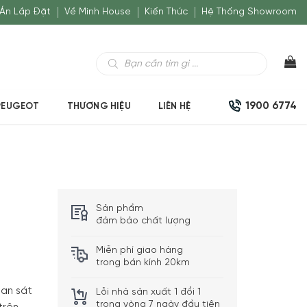
Án Lắp Đặt
Về Minh House
Kiến Thức
Hệ Thống Showroom
Tìm
kiếm
sản
phẩm
1900 6774
PEUGEOT
THƯƠNG HIỆU
LIÊN HỆ
Sản phẩm
đảm bảo chất lượng
Miễn phí giao hàng
trong bán kính 20km
uan sát
Lỗi nhà sản xuất 1 đổi 1
trong vòng 7 ngày đầu tiên