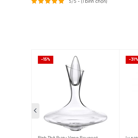
5/5 - (1 bình chọn)
-15%
-31