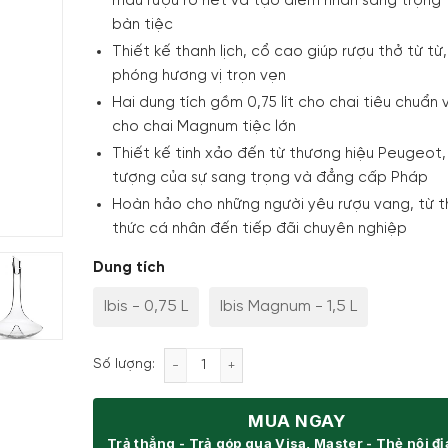
màu rượu rõ nét và tạo điểm nhấn sang trọng 
bàn tiệc
Thiết kế thanh lịch, cổ cao giúp rượu thở từ từ,
phóng hương vị trọn vẹn
Hai dung tích gồm 0,75 lít cho chai tiêu chuẩn và
cho chai Magnum tiệc lớn
Thiết kế tinh xảo đến từ thương hiệu Peugeot,
tượng của sự sang trọng và đẳng cấp Pháp
Hoàn hảo cho những người yêu rượu vang, từ 
thức cá nhân đến tiếp đãi chuyên nghiệp
Dung tích
Ibis - 0,75 L
Ibis Magnum - 1,5 L
Bình thở rượu vang Peugeot Ibis số lượ
Số lượng:
MUA NGAY
Trả thẳng - Trả góp qua Visa, Master - Thẻ nội đ