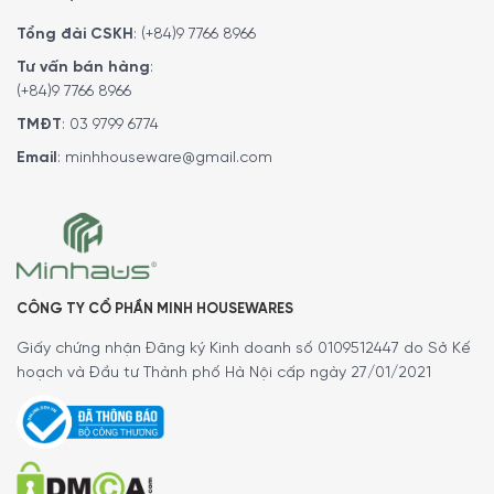
Tổng đài CSKH
:
(+84)9 7766 8966
Tư vấn bán hàng
:
(+84)9 7766 8966
TMĐT
:
03 9799 6774
MINH HOUSE CAM KẾT:
Email
:
minhhouseware@gmail.com
Giao hàng nhanh chóng toàn quốc.
Bảo hành bằng thẻ bảo hành chính hãng từ công ty.
Hàng đúng nguồn gốc, chính hãng, nhập khẩu Đức & EU.
Ngoài ra quý khách còn có thể tham khảo thêm các sản
phẩm
MÁY MASSAGE
khác đang được bán tại các
CÔNG TY CỔ PHẦN MINH HOUSEWARES
showroom của
Minh House
trên toàn quốc và website
của chúng tôi.
Giấy chứng nhận Đăng ký Kinh doanh số 0109512447 do Sở Kế
hoạch và Đầu tư Thành phố Hà Nội cấp ngày 27/01/2021
Thêm vào đó, chúng tôi cũng có kênh
Youtube
review về
các sản phẩm, cũng như hướng dẫn sử dụng các loại thiết
bị Đồ gia dụng. Quý khách có thể tham khảo
tại đây
.
5/5 - (1 bình chọn)