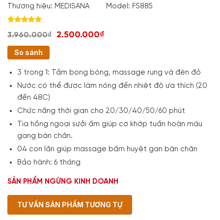
Thương hiệu:
MEDISANA
Model:
FS885
Rated
2
5.00
2.500.000₫
3.960.000₫
out of 5
based on
customer
So sánh
ratings
3 trong 1: Tắm bong bóng, massage rung và đèn đỏ
Nước có thể được làm nóng đến nhiệt độ ưa thích (20
đến 48C)
Chức năng thời gian cho 20/30/40/50/60 phút
Tia hồng ngoại sưởi ấm giúp cơ khớp tuần hoàn máu
gang bàn chân.
04 con lăn giúp massage bấm huyệt gan bàn chân
Bảo hành: 6 tháng
SẢN PHẨM NGỪNG KINH DOANH
TƯ VẤN SẢN PHẨM TƯƠNG TỰ