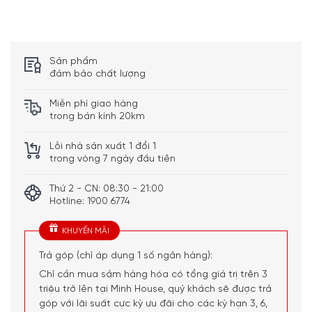
thiết kế bấm huyệt chuyên sâu
Kích thước thuận tiện cho đôi bàn chân (phù hợp lên
đến cỡ giày 46)
Sản phẩm
3 trong 1: Bọt nước phun và massage rung và đèn đỏ
đảm bảo chất lượng
Nước có thể được đun nóng đến nhiệt độ ưa thích (20 °
đến 48 ° C)
Miễn phí giao hàng
trong bán kính 20km
Lỗi nhà sản xuất 1 đổi 1
trong vòng 7 ngày đầu tiên
Thứ 2 - CN: 08:30 - 21:00
Hotline: 1900 6774
KHUYẾN MÃI
Trả góp (chỉ áp dụng 1 số ngân hàng):
Tính năng của Bồn Massage Chân
Chỉ cần mua sắm hàng hóa có tổng giá trị trên 3
triệu trở lên tại Minh House, quý khách sẽ được trả
Medisana FS 885
góp với lãi suất cực kỳ ưu đãi cho các kỳ hạn 3, 6,