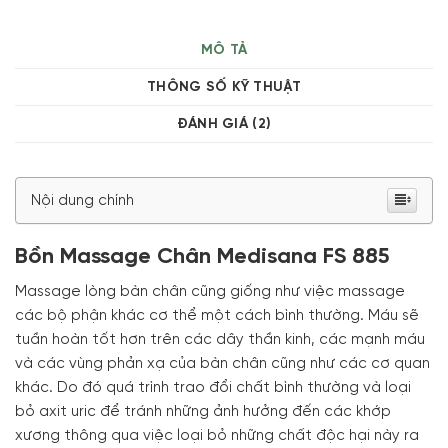
MÔ TẢ
THÔNG SỐ KỸ THUẬT
ĐÁNH GIÁ (2)
Nội dung chính
Bồn Massage Chân Medisana FS 885
Massage lòng bàn chân cũng giống như việc massage
các bộ phận khác cơ thể một cách bình thường. Máu sẽ
tuần hoàn tốt hơn trên các dây thần kinh, các mạnh máu
và các vùng phản xạ của bàn chân cũng như các cơ quan
khác. Do đó quá trình trao đổi chất bình thường và loại
bỏ axit uric để tránh những ảnh hưởng đến các khớp
xương thông qua việc loại bỏ những chất độc hại này ra