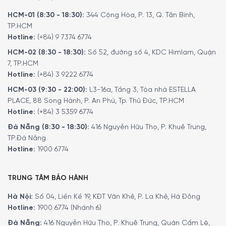
HCM-01 (8:30 - 18:30):
344 Cộng Hòa, P. 13, Q. Tân Bình,
TP.HCM
Hotline:
(+84) 9 7374 6774
HCM-02 (8:30 - 18:30):
Số 52, đường số 4, KDC Himlam, Quận
7, TP.HCM
Hotline:
(+84) 3 9222 6774
HCM-03 (9:30 - 22:00):
L3-16a, Tầng 3, Tòa nhà ESTELLA
PLACE, 88 Song Hành, P. An Phú, Tp. Thủ Đức, TP.HCM
Hotline:
(+84) 3 5359 6774
Đà Nẵng (8:30 - 18:30):
416 Nguyễn Hữu Thọ, P. Khuê Trung,
TP.Đà Nẵng
Hotline:
1900 6774
TRUNG TÂM BẢO HÀNH
Hà Nội:
Số 04, Liền Kề 19, KĐT Văn Khê, P. La Khê, Hà Đông
Hotline:
1900 6774 (Nhánh 6)
Đà Nẵng:
416 Nguyễn Hữu Thọ, P. Khuê Trung, Quận Cẩm Lệ,