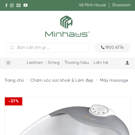
Về Minh House
Showroom
Tìm
1900 6774
kiếm
sản
phẩm
Liebherr
Smeg
Thương hiệu
Liên hệ
Trang chủ
Chăm sóc sức khoẻ & Làm đẹp
Máy massage
-37%