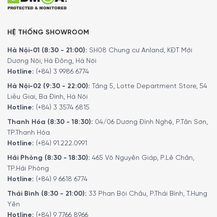
HỆ THỐNG SHOWROOM
Hà Nội-01 (8:30 - 21:00):
SH08 Chung cư Anland, KĐT Mới
Dương Nội, Hà Đông, Hà Nội
Hotline:
(+84) 3 9986 6774
Hà Nội-02 (9:30 - 22:00):
Tầng 5, Lotte Department Store, 54
Liễu Giai, Ba Đình, Hà Nội
Hotline:
(+84) 3 3574 6815
Thanh Hóa (8:30 - 18:30):
04/06 Dương Đình Nghệ, P.Tân Sơn,
TP.Thanh Hóa
Hotline:
(+84) 91.222.0991
Hải Phòng (8:30 - 18:30):
465 Võ Nguyên Giáp, P.Lê Chân,
TP.Hải Phòng
Hotline:
(+84) 9 6618 6774
Thái Bình (8:30 - 21:00):
33 Phan Bội Châu, P.Thái Bình, T.Hưng
Yên
Hotline:
(+84) 9 7766 8966