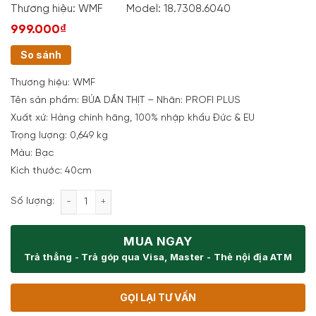
Thương hiệu:
WMF
Model:
18.7308.6040
999.000₫
So sánh
Thương hiệu: WMF
Tên sản phẩm: BÚA DẦN THỊT – Nhãn: PROFI PLUS
Xuất xứ: Hàng chính hãng, 100% nhập khẩu Đức & EU
Trọng lượng: 0,649 kg
Màu: Bạc
Kích thước: 40cm
Búa Dần Thịt WMF 40cm 18.7308.6040 số lượng
Số lượng:
MUA NGAY
Trả thẳng - Trả góp qua Visa, Master - Thẻ nội địa ATM
GỌI LẠI TƯ VẤN