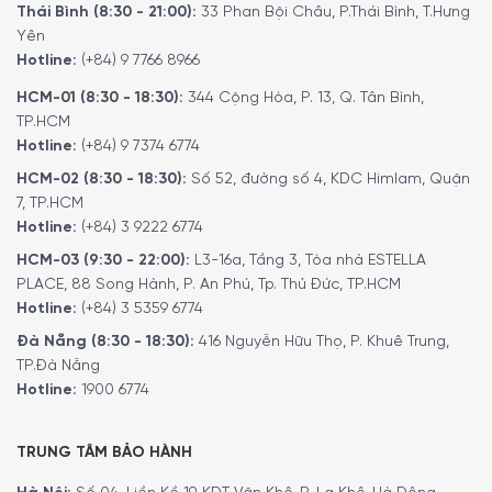
Thái Bình (8:30 - 21:00):
33 Phan Bội Châu, P.Thái Bình, T.Hưng
Yên
Hotline:
(+84) 9 7766 8966
HCM-01 (8:30 - 18:30):
344 Cộng Hòa, P. 13, Q. Tân Bình,
TP.HCM
Hotline:
(+84) 9 7374 6774
HCM-02 (8:30 - 18:30):
Số 52, đường số 4, KDC Himlam, Quận
7, TP.HCM
Hotline:
(+84) 3 9222 6774
HCM-03 (9:30 - 22:00):
L3-16a, Tầng 3, Tòa nhà ESTELLA
PLACE, 88 Song Hành, P. An Phú, Tp. Thủ Đức, TP.HCM
Hotline:
(+84) 3 5359 6774
Đà Nẵng (8:30 - 18:30):
416 Nguyễn Hữu Thọ, P. Khuê Trung,
TP.Đà Nẵng
Hotline:
1900 6774
TRUNG TÂM BẢO HÀNH