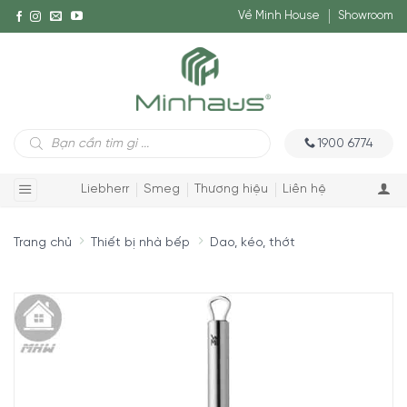
Về Minh House
Showroom
Tìm
1900 6774
kiếm
sản
phẩm
Liebherr
Smeg
Thương hiệu
Liên hệ
Trang chủ
Thiết bị nhà bếp
Dao, kéo, thớt