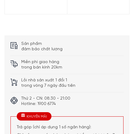
Quý vị hãy gọi điện trực tiếp vào
Hotline: 1900
6774
or
0399 866 774
. Để nhận được những tư vấn chi
tiết và đặt mua sản phẩm. Hoặc đặt hàng trực tiếp trên
website. Minh House sẽ gọi lại để xác nhận đơn hàng với
quý khách.
Sản phẩm
đảm bảo chất lượng
CAM KẾT:
Giao hàng nhanh chóng toàn quốc
Miễn phí giao hàng
trong bán kính 20km
Bảo hành bằng thẻ bảo hành chính hãng từ công ty
100% là đơn vị uy tín chuyên cung cấp các mặt hàng
Lỗi nhà sản xuất 1 đổi 1
chính hãng từ Đức
trong vòng 7 ngày đầu tiên
Xem thêm chính sách bán hàng khác của chúng tôi
Tại
Thứ 2 - CN: 08:30 - 21:00
đây
Hotline: 1900 6774
5/5 - (2 bình chọn)
KHUYẾN MÃI
Trả góp (chỉ áp dụng 1 số ngân hàng):