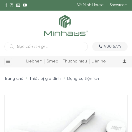
Về Minh House
Showroom
Tìm
1900 6774
kiếm
sản
phẩm
Liebherr
Smeg
Thương hiệu
Liên hệ
Trang chủ
Thiết bị gia đình
Dụng cụ tiện ích