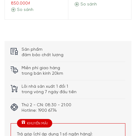
850.000₫
So sánh
So sánh
Sản phẩm
đảm bảo chất lượng
Miễn phí giao hàng
Thiết kế nhỏ gọn nhưng mang lại nhiều tính
trong bán kính 20km
năng đặc biệt
Lỗi nhà sản xuất 1 đổi 1
Cân Điện Tử Joseph Joseph 40071 có màn hình LCD dễ
trong vòng 7 ngày đầu tiên
đọc, điều khiển cảm ứng và tính năng tự động tắt nguồn.
Thứ 2 - CN: 08:30 - 21:00
Hotline: 1900 6774
KHUYẾN MÃI
Trả góp (chỉ áp dụng 1 số ngân hàng):