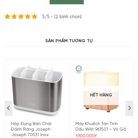
5/5 - (2 bình chọn)
SẢN PHẨM TƯƠNG TỰ
Khi mở, ba cánh tay của cân điện tử cung cấp một nền
tảng ổn định để đặt bát và các vật dụng khác lên để
cân.
Khi đóng lại, thiết bị có thể gập lại với kích thước cực kỳ
nhỏ gọn, bao bọc và bảo vệ màn hình cũng như các nút
điều khiển, điều này khiến cân trở nên hoàn hảo để cất
trong ngăn kéo nhà bếp.
HẾT HÀNG
Hộp Đựng Bàn Chải
Máy Khuếch Tán Tinh
Đánh Răng Joseph
Dầu Wilit 961501 – Vỏ Gỗ
Joseph 70531 Inox
1.900.000₫