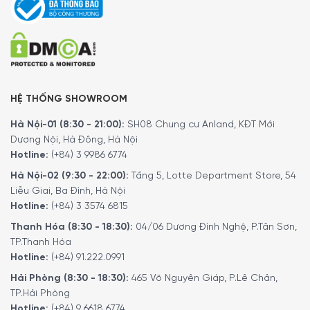
5/5 - (2 bình chọn)
HỆ THỐNG SHOWROOM
Hà Nội-01 (8:30 - 21:00):
SH08 Chung cư Anland, KĐT Mới
Dương Nội, Hà Đông, Hà Nội
Hotline:
(+84) 3 9986 6774
Hà Nội-02 (9:30 - 22:00):
Tầng 5, Lotte Department Store, 54
Liễu Giai, Ba Đình, Hà Nội
Hotline:
(+84) 3 3574 6815
Thanh Hóa (8:30 - 18:30):
04/06 Dương Đình Nghệ, P.Tân Sơn,
TP.Thanh Hóa
Hotline:
(+84) 91.222.0991
Hải Phòng (8:30 - 18:30):
465 Võ Nguyên Giáp, P.Lê Chân,
TP.Hải Phòng
Hotline:
(+84) 9 6618 6774