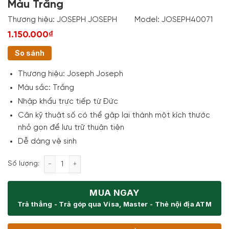
Màu Trắng
Thương hiệu:
JOSEPH JOSEPH
Model:
JOSEPH40071
1.150.000₫
So sánh
Thương hiệu:
Joseph Joseph
Màu sắc:
Trắng
Nhập khẩu trực tiếp từ Đức
Cân kỹ thuật số có thể gập lại thành một kích thước
nhỏ gọn để lưu trữ thuận tiện
Dễ dàng vệ sinh
Cân Điện Tử Joseph Joseph 40071 - Màu Trắng số 
Số lượng:
MUA NGAY
Trả thẳng - Trả góp qua Visa, Master - Thẻ nội địa ATM