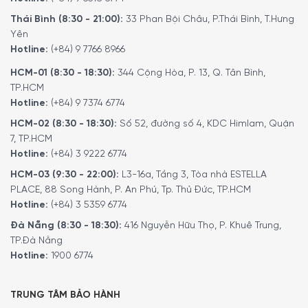
Thái Bình (8:30 - 21:00):
33 Phan Bội Châu, P.Thái Bình, T.Hưng
Yên
Hotline:
(+84) 9 7766 8966
HCM-01 (8:30 - 18:30):
344 Cộng Hòa, P. 13, Q. Tân Bình,
TP.HCM
Hotline:
(+84) 9 7374 6774
HCM-02 (8:30 - 18:30):
Số 52, đường số 4, KDC Himlam, Quận
7, TP.HCM
Hotline:
(+84) 3 9222 6774
HCM-03 (9:30 - 22:00):
L3-16a, Tầng 3, Tòa nhà ESTELLA
PLACE, 88 Song Hành, P. An Phú, Tp. Thủ Đức, TP.HCM
Hotline:
(+84) 3 5359 6774
Đà Nẵng (8:30 - 18:30):
416 Nguyễn Hữu Thọ, P. Khuê Trung,
TP.Đà Nẵng
Hotline:
1900 6774
TRUNG TÂM BẢO HÀNH