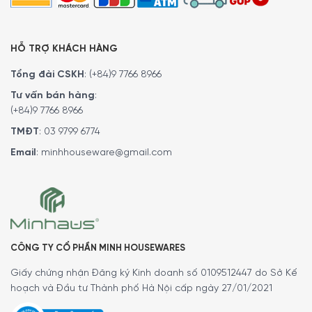
HỖ TRỢ KHÁCH HÀNG
Tổng đài CSKH
:
(+84)9 7766 8966
Quý vị hãy gọi điện trực tiếp vào Hotline:
1900 6774
để
Tư vấn bán hàng
:
nhận được những tư vấn chi tiết và đặt mua sản phẩm.
(+84)9 7766 8966
Hoặc đặt hàng trực tiếp trên website. Minh House sẽ gọi
TMĐT
:
03 9799 6774
lại để xác nhận đơn hàng với quý khách.
Email
:
minhhouseware@gmail.com
Ngoài ra quý khách còn có thể tham khảo thêm các
dòng
Dụng cụ tiện ích
khác đang có tại website của
Minh House.
MINH HOUSE CAM KẾT
:
Giao hàng nhanh chóng toàn quốc
CÔNG TY CỔ PHẦN MINH HOUSEWARES
Bảo hành bằng thẻ bảo hành chính hãng từ công ty
Giấy chứng nhận Đăng ký Kinh doanh số 0109512447 do Sở Kế
Bảo hành 1 đổi 1 trong vòng 7 ngày
hoạch và Đầu tư Thành phố Hà Nội cấp ngày 27/01/2021