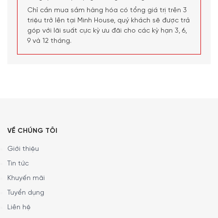
Chỉ cần mua sắm hàng hóa có tổng giá trị trên 3
triệu trở lên tại Minh House, quý khách sẽ được trả
góp với lãi suất cực kỳ ưu đãi cho các kỳ hạn 3, 6,
9 và 12 tháng.
Chức năng Thêm & Cân tiện lợi cũng cho phép đo nhiều
VỀ CHÚNG TÔI
nguyên liệu trong cùng một bát trong quá trình chuẩn bị
công thức và cho thêm vào bát trên cân
Giới thiệu
Tin tức
Cân nặng / đo lường theo các đơn vị sau: gms, lbs, ozs,
fl.ozs và mls.
Khuyến mãi
Tuyển dụng
Liên hệ