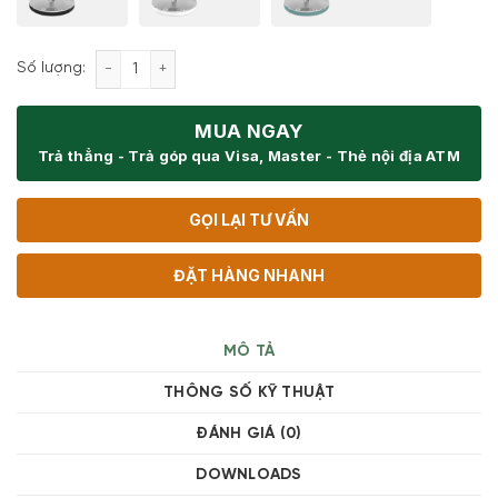
Cân tiểu ly nhà bếp điện tử Smeg KSC01 số lượng
Số lượng:
MUA NGAY
Trả thẳng - Trả góp qua Visa, Master - Thẻ nội địa ATM
GỌI LẠI TƯ VẤN
ĐẶT HÀNG NHANH
MÔ TẢ
THÔNG SỐ KỸ THUẬT
ĐÁNH GIÁ (0)
DOWNLOADS