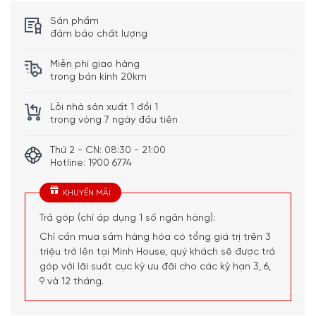
Loại cân
Cân tiểu ly nhà bếp
Sản phẩm
đảm bảo chất lượng
Pin sạc (Cổng Type
Nguồn
C)
Miễn phí giao hàng
trong bán kính 20km
Dung
lượng
36 giờ
pin
Lỗi nhà sản xuất 1 đổi 1
trong vòng 7 ngày đầu tiên
Đơn vị
g, ml, lb.oz, fl.oz
cân
Thứ 2 - CN: 08:30 - 21:00
Hotline: 1900 6774
Bước
1 g / 1 ml / 0,1 oz /
nhảy
0,1 fl.oz
KHUYẾN MÃI
Phạm vi
Tối đa 5 kg / 5000
cân
ml / 11 lb / 175 fl.oz
Trả góp (chỉ áp dụng 1 số ngân hàng):
Chân đế chống
Chỉ cần mua sắm hàng hóa có tổng giá trị trên 3
trượt
triệu trở lên tại Minh House, quý khách sẽ được trả
Bát cân có thể
góp với lãi suất cực kỳ ưu đãi cho các kỳ hạn 3, 6,
tháo rời & an
9 và 12 tháng.
Tiện ích
toàn với máy rửa
bát