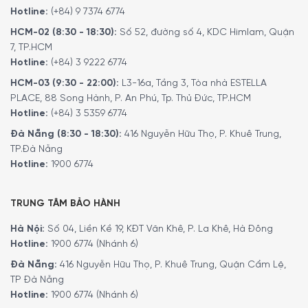
Hotline:
(+84) 9 7374 6774
HCM-02 (8:30 - 18:30):
Số 52, đường số 4, KDC Himlam, Quận
Bảng điều khiển
7, TP.HCM
Hotline:
(+84) 3 9222 6774
Màn hình LED hiển thị
cung cấp hình ảnh rõ nét và dễ
HCM-03 (9:30 - 22:00):
L3-16a, Tầng 3, Tòa nhà ESTELLA
đọc, ngay cả trong điều kiện ánh sáng yếu.
PLACE, 88 Song Hành, P. An Phú, Tp. Thủ Đức, TP.HCM
Bảng điều khiển nút bấm
nhạy cảm và dễ sử dụng, cho
Hotline:
(+84) 3 5359 6774
phép bạn thực hiện các chức năng cơ bản như bật/tắt
Đà Nẵng (8:30 - 18:30):
416 Nguyễn Hữu Thọ, P. Khuê Trung,
cân, chuyển đổi đơn vị đo lường. Các nút bấm được thiết
TP.Đà Nẵng
kế để cung cấp phản hồi nhanh chóng và chính xác, giúp
Hotline:
1900 6774
bạn thao tác một cách thuận tiện và hiệu quả.
TRUNG TÂM BẢO HÀNH
Hà Nội:
Số 04, Liền Kề 19, KĐT Văn Khê, P. La Khê, Hà Đông
Hotline:
1900 6774 (Nhánh 6)
Đà Nẵng:
416 Nguyễn Hữu Thọ, P. Khuê Trung, Quận Cẩm Lệ,
TP Đà Nẵng
Hotline:
1900 6774 (Nhánh 6)