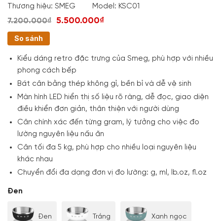
Thương hiệu:
SMEG
Model:
KSC01
5.500.000₫
7.200.000₫
So sánh
Kiểu dáng retro đặc trưng của Smeg, phù hợp với nhiều
phong cách bếp
Bát cân bằng thép không gỉ, bền bỉ và dễ vệ sinh
Màn hình LED hiển thị số liệu rõ ràng, dễ đọc, giao diện
điều khiển đơn giản, thân thiện với người dùng
Cân chính xác đến từng gram, lý tưởng cho việc đo
lường nguyên liệu nấu ăn
Cân tối đa 5 kg, phù hợp cho nhiều loại nguyên liệu
khác nhau
Chuyển đổi đa dạng đơn vị đo lường: g, ml, lb.oz, fl.oz
Đen
Đen
Trắng
Xanh ngọc