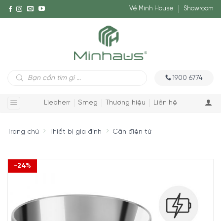
Về Minh House
Showroom
Tìm
1900 6774
kiếm
sản
phẩm
Liebherr
Smeg
Thương hiệu
Liên hệ
Trang chủ
Thiết bị gia đình
Cân điện tử
-24%