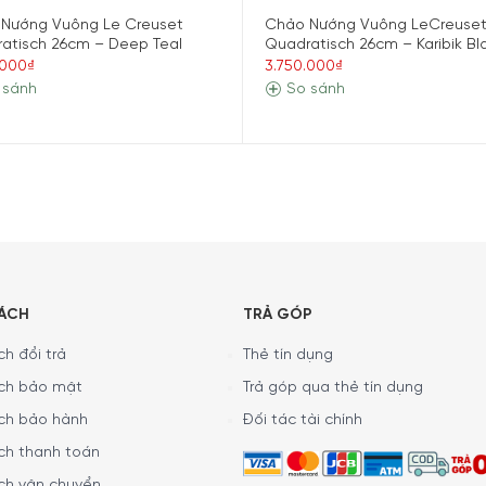
cm Deep Teal.
Nướng Vuông Le Creuset
Chảo Nướng Vuông LeCreuse
atisch 26cm – Deep Teal
Quadratisch 26cm – Karibik Bl
ớng Chữ Nhật LeCreuset Grillpfanne Recht
.000₫
3.750.000₫
 sánh
So sánh
lpfanne Rechteckig Trad. 32x22cm Deep Teal được sản xuất 
ệu gang chất lượng cao sẽ giúp cho các món ăn được nấu chín
ướng Chữ Nhật LeCreuset Grillpfanne Rechteckig Trad. 32x22c
SÁCH
TRẢ GÓP
h đổi trả
Thẻ tín dụng
ch bảo mật
Trả góp qua thẻ tín dụng
ch bảo hành
Đối tác tài chính
ch thanh toán
ch vận chuyển