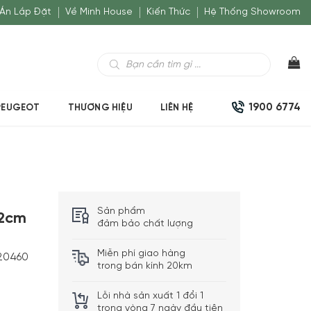
Án Lắp Đặt
Về Minh House
Kiến Thức
Hệ Thống Showroom
Tìm
kiếm
sản
phẩm
1900 6774
PEUGEOT
THƯƠNG HIỆU
LIÊN HỆ
Sản phẩm
22cm
đảm bảo chất lượng
Miễn phí giao hàng
20460
trong bán kính 20km
Lỗi nhà sản xuất 1 đổi 1
trong vòng 7 ngày đầu tiên