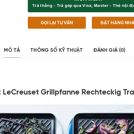
Trả thẳng - Trả góp qua Visa, Master - Thẻ nội đ
GỌI LẠI TƯ VẤN
ĐẶT HÀNG NH
MÔ TẢ
THÔNG SỐ KỸ THUẬT
ĐÁNH GIÁ (0)
LeCreuset Grillpfanne Rechteckig Tr