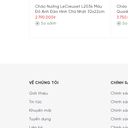
LeCreuset Grillpfanne Rechteckig Trad. 32x22
Chảo Nướng LeCreuset L2034 Màu
Chảo 
Đỏ Anh Đào Hình Chữ Nhật 32x22cm
Quadr
1. Đặc Điểm Nổi Bật Của Chảo Nư
2.790.000₫
3.750
So sánh
So
VẬT LIỆU
Sản phẩm Chảo Nướng Chữ Nhật LeCreuset Gril
kết hợp với lớp tráng men cao cấp. Với vật li
những tín đồ thích những món nướng thì Chảo N
VỀ CHÚNG TÔI
CHÍNH 
Giới thiệu
Chính sác
Tin tức
Chính sá
Khuyến mãi
Chính sá
Tuyển dụng
Chính sá
Liên hệ
Chính sá