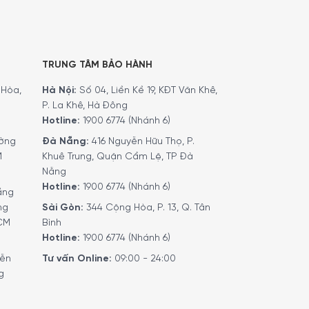
TRUNG TÂM BẢO HÀNH
Hòa,
Hà Nội:
Số 04, Liền Kề 19, KĐT Văn Khê,
P. La Khê, Hà Đông
Hotline:
1900 6774 (Nhánh 6)
ờng
Đà Nẵng:
416 Nguyễn Hữu Thọ, P.
M
Khuê Trung, Quận Cẩm Lệ, TP Đà
Nẵng
Hotline:
1900 6774 (Nhánh 6)
ầng
ng
Sài Gòn:
344 Cộng Hòa, P. 13, Q. Tân
HCM
Bình
Hotline:
1900 6774 (Nhánh 6)
yễn
Tư vấn Online:
09:00 - 24:00
g