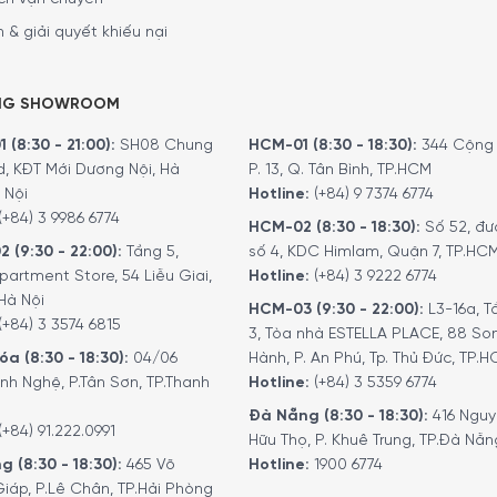
 & giải quyết khiếu nại
NG SHOWROOM
 (8:30 - 21:00):
SH08 Chung
HCM-01 (8:30 - 18:30):
344 Cộng 
d, KĐT Mới Dương Nội, Hà
P. 13, Q. Tân Bình, TP.HCM
 Nội
Hotline:
(+84) 9 7374 6774
(+84) 3 9986 6774
HCM-02 (8:30 - 18:30):
Số 52, đư
2 (9:30 - 22:00):
Tầng 5,
số 4, KDC Himlam, Quận 7, TP.HC
partment Store, 54 Liễu Giai,
Hotline:
(+84) 3 9222 6774
Hà Nội
HCM-03 (9:30 - 22:00):
L3-16a, T
(+84) 3 3574 6815
3, Tòa nhà ESTELLA PLACE, 88 So
a (8:30 - 18:30):
04/06
Hành, P. An Phú, Tp. Thủ Đức, TP.
nh Nghệ, P.Tân Sơn, TP.Thanh
Hotline:
(+84) 3 5359 6774
Đà Nẵng (8:30 - 18:30):
416 Ngu
(+84) 91.222.0991
Hữu Thọ, P. Khuê Trung, TP.Đà Nẵn
g (8:30 - 18:30):
465 Võ
Hotline:
1900 6774
iáp, P.Lê Chân, TP.Hải Phòng