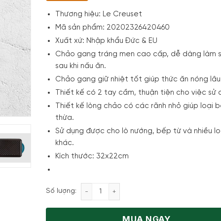
Thương hiệu:
Le Creuset
Mã sản phẩm:
20202326420460
Xuất xứ:
Nhập khẩu Đức & EU
Chảo gang tráng men cao cấp, dễ dàng làm 
sau khi nấu ăn.
Chảo gang giữ nhiệt tốt giúp thức ăn nóng lâu
Thiết kế có 2 tay cầm, thuận tiện cho việc sử 
Thiết kế lòng chảo có các rãnh nhỏ giúp loại 
thừa.
Sử dụng được cho lò nướng, bếp từ và nhiều l
khác.
Kích thước: 32x22cm
Chảo Nướng Chữ Nhật LeCreuset Grillpf
Số lượng:
MUA NGAY