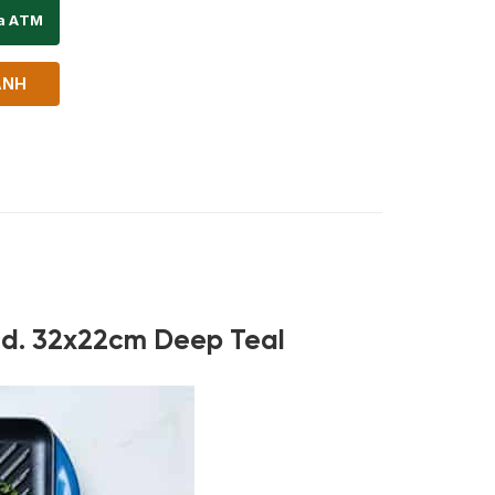
ịa ATM
ANH
ad. 32x22cm Deep Teal