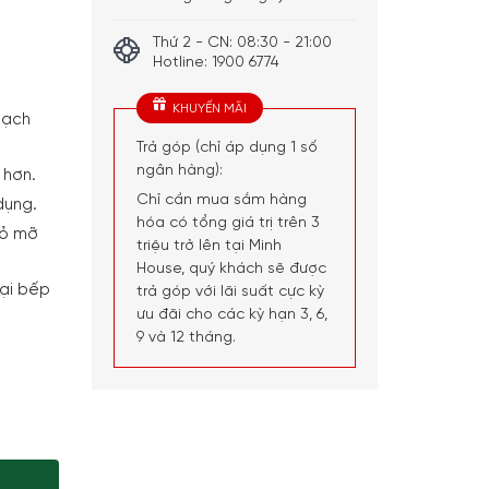
Thứ 2 - CN: 08:30 - 21:00
Hotline: 1900 6774
KHUYẾN MÃI
sạch
Trả góp (chỉ áp dụng 1 số
ngân hàng):
 hơn.
Chỉ cần mua sắm hàng
dụng.
hóa có tổng giá trị trên 3
bỏ mỡ
triệu trở lên tại Minh
House, quý khách sẽ được
oại bếp
trả góp với lãi suất cực kỳ
ưu đãi cho các kỳ hạn 3, 6,
9 và 12 tháng.
anne Rechteckig Trad. 32x22cm Deep Teal số lượng