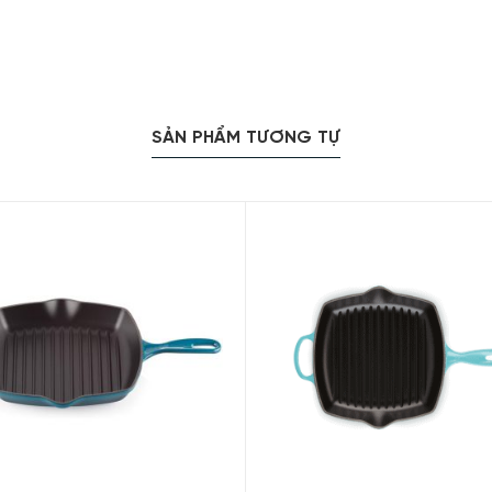
SẢN PHẨM TƯƠNG TỰ
 LeCreuset Grillpfanne Rechteckig Trad. 32x22cm Deep Teal mang pho
hàng dòng sản phẩm chảo gang tráng mem cao cấp đến từ th
được gia công rất tỉ mỉ dưới bàn tay của các thợ lành nghề.
n được đánh giá về chất lượng, hoàn hảo và uy tín bậc nhất
2cm Deep Teal
chắc chắn sẽ làm hài lòng quý khách. Với thiết 
nấu ăn. Chọn chất lượng, chọn an toàn và sự hoàn hảo của 