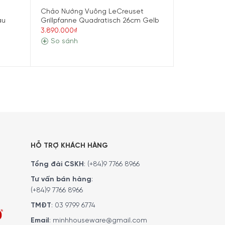
t
Chảo Nướng Vuông LeCreuset
Chảo Nướng
au
Grillpfanne Quadratisch 26cm Gelb
Grillpfanne 
eckig Trad. 32x22cm Deep Teal
32x22cm Blu
3.890.000₫
2.850.000₫
So sánh
So sánh
hoàn toàn từ gang nguyên khối chất lượng cao
 đều hơn, món ăn giữ được độ nóng lâu hơn. Với
m Deep Teal sẽ là lựa chọn cho bạn.
HỖ TRỢ KHÁCH HÀNG
Tổng đài CSKH
:
(+84)9 7766 8966
Tư vấn bán hàng
:
(+84)9 7766 8966
TMĐT
:
03 9799 6774
Email
:
minhhouseware@gmail.com