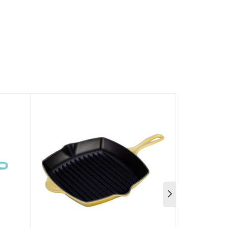
ng cách truyền thống
ương hiệu Le Creuset của Pháp. Tất cả các sản
 Với kinh nghiệm sản xuất chảo gang tráng men
 trên thế giới. Sản phẩm
Chảo Nướng Chữ Nhật
kế kết hợp giữ gang và lớp men cao sẽ giúp cho
món ăn hãy nghĩ ngay đến Chảo Nướng Chữ Nhật