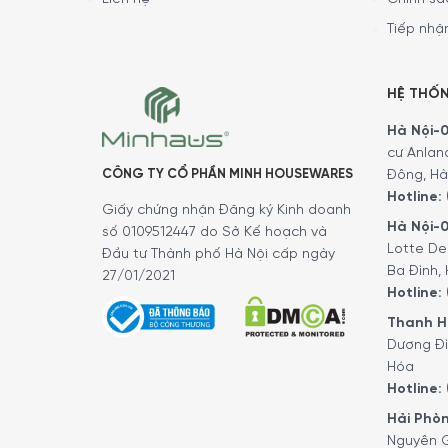
Tiếp nhận
HỆ THỐ
Hà Nội-01
cư Anlan
CÔNG TY CỔ PHẦN MINH HOUSEWARES
Đông, Hà
Hotline:
Giấy chứng nhận Đăng ký Kinh doanh
Hà Nội-0
số 0109512447 do Sở Kế hoạch và
Lotte De
Đầu tư Thành phố Hà Nội cấp ngày
Ba Đình, 
27/01/2021
Hotline:
Thanh Hó
Dương Đì
Hóa
Hotline:
Hải Phòn
Nguyên G