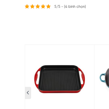
5/5 - (4 bình chọn)
Chảo Nướng Chữ Nhật
Minh House xin giới thiệu đến các quý khách 
phẩm chảo gang tráng men của Le Creuset đều 
trên 95 năm, các sản phẩm của Le Creuset luô
LeCreuset Grillpfanne Rechteckig Trad. 32x2
thức ăn luôn được giữ nóng lâu hơn sau khi 