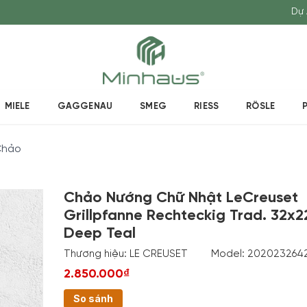
Dự 
MIELE
GAGGENAU
SMEG
RIESS
RÖSLE
Chảo
Chảo Nướng Chữ Nhật LeCreuset
Grillpfanne Rechteckig Trad. 32x
Deep Teal
Thương hiệu:
LE CREUSET
Model:
202023264
2.850.000₫
So sánh