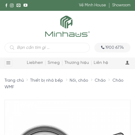
Về Minh House
Showroom
Tìm
1900 6774
kiếm
sản
phẩm
Liebherr
Smeg
Thương hiệu
Liên hệ
Trang chủ
Thiết bị nhà bếp
Nồi, chảo
Chảo
Chảo
WMF