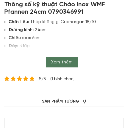
Thông số kỹ thuật Chảo Inox WMF
Pfannen 24cm 0790346991
Chất liệu:
Thép không gỉ Cromargan 18/10
Đường kính:
24cm
Chiều cao:
6cm
Đáy:
3 lớp
Tương thích với bếp:
Gas, điện (hồng ngoại, điện
quang), từ
Xem thêm
Tính năng:
An toàn với lò nướng, an toàn với máy rửa
bát
5/5 - (1 bình chọn)
Tính năng nổi bật của Chảo Inox WMF
Pfannen 24cm 0790346991
SẢN PHẨM TƯƠNG TỰ
Chất liệu cao cấp
Chảo WMF Pfannen 24cm 0790346991 được làm từ
Cromargan, thép không gỉ 18/10, đảm bảo độ bền và an