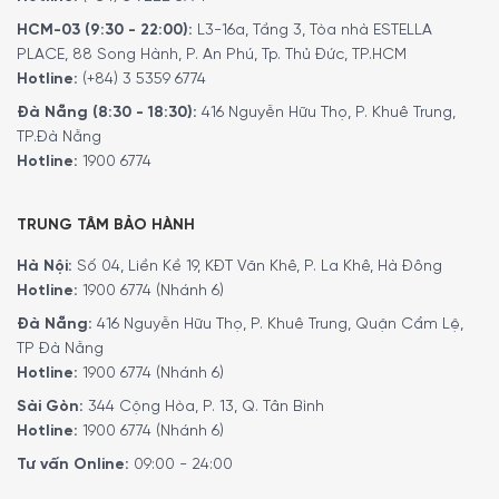
được thành lập vào năm 1853 bởi Daniel Straub và anh
HCM-03 (9:30 - 22:00):
L3-16a, Tầng 3, Tòa nhà ESTELLA
em nhà Schweizer. Ban đầu, WMF chỉ là một xưởng sửa
PLACE, 88 Song Hành, P. An Phú, Tp. Thủ Đức, TP.HCM
chữa kim loại, nhưng với sự nỗ lực và sáng tạo, họ đã
Hotline:
(+84) 3 5359 6774
nhanh chóng phát triển thành nhà sản xuất hàng đầu về
Đà Nẵng (8:30 - 18:30):
416 Nguyễn Hữu Thọ, P. Khuê Trung,
đồ gia dụng bằng kim loại.
TP.Đà Nẵng
Hotline:
1900 6774
TRUNG TÂM BẢO HÀNH
Hà Nội:
Số 04, Liền Kề 19, KĐT Văn Khê, P. La Khê, Hà Đông
Hotline:
1900 6774 (Nhánh 6)
Đà Nẵng:
416 Nguyễn Hữu Thọ, P. Khuê Trung, Quận Cẩm Lệ,
TP Đà Nẵng
Hotline:
1900 6774 (Nhánh 6)
Sài Gòn:
344 Cộng Hòa, P. 13, Q. Tân Bình
Hướng dẫn sử dụng
Hotline:
1900 6774 (Nhánh 6)
Tư vấn Online:
09:00 - 24:00
Mục đích sử dụng: Thích hợp chiên rán ngập/ít dầu, xào