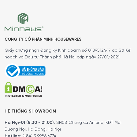
CÔNG TY CỔ PHẦN MINH HOUSEWARES
Đánh giá từ khách hàng
Giấy chứng nhận Đăng ký Kinh doanh số 0109512447 do Sở Kế
hoạch và Đầu tư Thành phố Hà Nội cấp ngày 27/01/2021
Chị
Minh Hằng:
“Chảo rất đẹp, sáng bóng và nặng tay.
Nấu ăn nhanh chín và không bị dính.”
Anh
Tuấn Minh:
“Vợ anh rất hài lòng với cái chảo này.
Chất lượng cao cấp, nấu ăn ngon và dễ dàng vệ sinh.”
Chị
Lê Hằng:
“Chảo WMF Pfannen 24cm 0790346991 rất
tốt, nấu ăn nhanh, rửa được máy rửa bát. Từ khi dùng
chảo chị không cần phải rửa tay luôn.”
HỆ THỐNG SHOWROOM
So sánh với các sản phẩm khác
Hà Nội-01 (8:30 - 21:00):
SH08 Chung cư Anland, KĐT Mới
Dương Nội, Hà Đông, Hà Nội
Chảo Inox WMF
Chảo Chống
Hotline:
(+84) 3 9986 6774