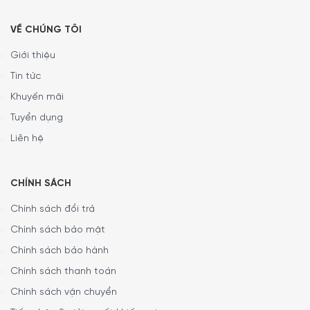
Phù hợp với nhiều loại bếp
VỀ CHÚNG TÔI
Chảo WMF Pfannen 24cm 0790346991 có thể sử dụng trên
tất cả các loại bếp thông dụng hiện nay, bao gồm bếp
Giới thiệu
gas, bếp điện (hồng ngoại, điện quang) và bếp từ. Điều
Tin tức
này giúp bạn linh hoạt sử dụng chảo với bất kỳ loại bếp
Khuyến mãi
nào trong gian bếp của mình.
Tuyển dụng
Liên hệ
CHÍNH SÁCH
Chính sách đổi trả
Chính sách bảo mật
Chính sách bảo hành
Chính sách thanh toán
Chính sách vận chuyển