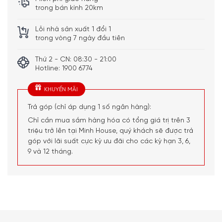
trong bán kính 20km
Chảo WMF Pfannen 24cm 0790346991 được trang bị đáy
chảo 3 lớp và đế đa năng TransTherm giúp dẫn nhiệt
Lỗi nhà sản xuất 1 đổi 1
trong vòng 7 ngày đầu tiên
nhanh, phân phối nhiệt đều khắp bề mặt chảo, đảm bảo
thức ăn chín đều mọi mặt. Nhờ vậy, bạn có thể dễ dàng
Thứ 2 - CN: 08:30 - 21:00
nấu những món ăn ngon nhanh chóng mà không lo bị cháy
Hotline: 1900 6774
hay chín không đều.
KHUYẾN MÃI
Trả góp (chỉ áp dụng 1 số ngân hàng):
Chỉ cần mua sắm hàng hóa có tổng giá trị trên 3
triệu trở lên tại Minh House, quý khách sẽ được trả
góp với lãi suất cực kỳ ưu đãi cho các kỳ hạn 3, 6,
9 và 12 tháng.