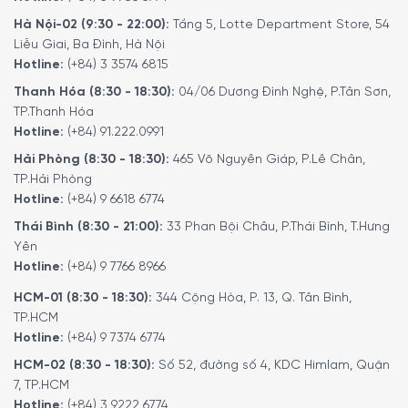
Pfannen 24cm
Dính 24 Inox
Hà Nội-02 (9:30 - 22:00):
Tầng 5, Lotte Department Store, 54
0790346991
Fivestar
Liễu Giai, Ba Đình, Hà Nội
Hotline:
(+84) 3 3574 6815
Thương hiệu
WMF
FiveStar
Thanh Hóa (8:30 - 18:30):
04/06 Dương Đình Nghệ, P.Tân Sơn,
Thép không gỉ
Chất liệu
Inox 430
TP.Thanh Hóa
Cromargan 18/10
Hotline:
(+84) 91.222.0991
Số lớp đáy
3 lớp
3 lớp
Hải Phòng (8:30 - 18:30):
465 Võ Nguyên Giáp, P.Lê Chân,
Hình dạng bề
TP.Hải Phòng
Phẳng lì
Sần vân
mặt chảo
Hotline:
(+84) 9 6618 6774
Chất liệu tay
Thái Bình (8:30 - 21:00):
33 Phan Bội Châu, P.Thái Bình, T.Hưng
Inox
Nhựa Bakelite
cầm
Yên
Hotline:
(+84) 9 7766 8966
Đường kính: 24cm
Đường kính: 24cm
Kích thước
HCM-01 (8:30 - 18:30):
344 Cộng Hòa, P. 13, Q. Tân Bình,
Chiều cao: 6cm
Chiều cao: 6cm
TP.HCM
Hotline:
(+84) 9 7374 6774
Giới thiệu thương hiệu WMF
HCM-02 (8:30 - 18:30):
Số 52, đường số 4, KDC Himlam, Quận
7, TP.HCM
WMF
là thương hiệu đồ gia dụng cao cấp đến từ Đức,
Hotline:
(+84) 3 9222 6774