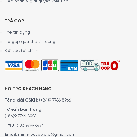
Tiếp nhận & giải quyết khiếu nại
TRẢ GÓP
Thẻ tín dụng
Trả góp qua thẻ tín dụng
Đối tác tài chính
Khả năng chịu nhiệt tốt
Chảo WMF Pfannen 24cm 0790346991 có khả năng chịu
nhiệt lên tới 400°C khi nấu trên bếp và 270°C khi bỏ lò
nướng, giúp bạn thoải mái nấu nướng ở nhiệt độ cao mà
HỖ TRỢ KHÁCH HÀNG
không lo chảo bị biến dạng hay hư hại. Nhờ tính năng này,
bạn có thể chế biến nhiều món ăn đa dạng, từ món xào,
Tổng đài CSKH
:
(+84)9 7766 8966
rán đến món nướng.
Tư vấn bán hàng
:
(+84)9 7766 8966
TMĐT
:
03 9799 6774
Email
:
minhhouseware@gmail.com