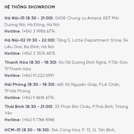
HỆ THỐNG SHOWROOM
Hà Nội-01 (8:30 - 21:00):
SH08 Chung cư Anland, KĐT Mới
Dương Nội, Hà Đông, Hà Nội
Hotline:
(+84) 3 9986 6774
Hà Nội-02 (9:30 - 22:00):
Tầng 5, Lotte Department Store, 54
Liễu Giai, Ba Đình, Hà Nội
Hotline:
(+84) 3 3574 6815
Thanh Hóa (8:30 - 18:30):
04/06 Dương Đình Nghệ, P.Tân Sơn,
TP.Thanh Hóa
Hotline:
(+84) 91.222.0991
Hải Phòng (8:30 - 18:30):
465 Võ Nguyên Giáp, P.Lê Chân,
TP.Hải Phòng
Hotline:
(+84) 9 6618 6774
Thái Bình (8:30 - 21:00):
33 Phan Bội Châu, P.Thái Bình, T.Hưng
Yên
Hotline:
(+84) 9 7766 8966
HCM-01 (8:30 - 18:30):
344 Cộng Hòa, P. 13, Q. Tân Bình,