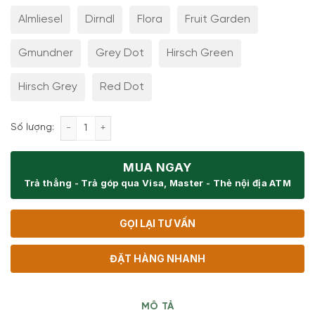
Almliesel
Dirndl
Flora
Fruit Garden
Gmundner
Grey Dot
Hirsch Green
Hirsch Grey
Red Dot
Cốc rót tráng men Riess Country số lượng
Số lượng:
MUA NGAY
Trả thẳng - Trả góp qua Visa, Master - Thẻ nội địa ATM
GỌI LẠI TƯ VẤN
ĐẶT HÀNG NHANH
MÔ TẢ