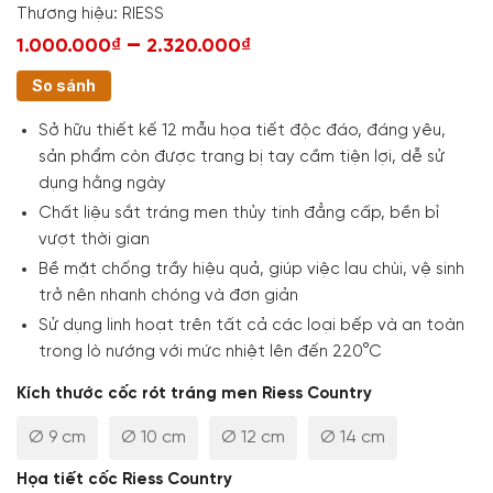
Thương hiệu:
RIESS
–
1.000.000₫
2.320.000₫
So sánh
Sở hữu thiết kế 12 mẫu họa tiết độc đáo, đáng yêu,
sản phẩm còn được trang bị tay cầm tiện lợi, dễ sử
dụng hằng ngày
Chất liệu sắt tráng men thủy tinh đẳng cấp, bền bỉ
vượt thời gian
Bề mặt chống trầy hiệu quả, giúp việc lau chùi, vệ sinh
trở nên nhanh chóng và đơn giản
Sử dụng linh hoạt trên tất cả các loại bếp và an toàn
trong lò nướng với mức nhiệt lên đến 220°C
Kích thước cốc rót tráng men Riess Country
Ø 9 cm
Ø 10 cm
Ø 12 cm
Ø 14 cm
Họa tiết cốc Riess Country