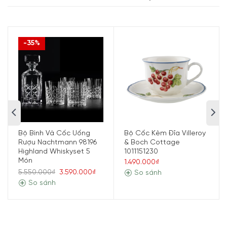
Dung tích
Ø 10 cm:
0,75 L
Ø 12 cm:
1 L
Ø 14 cm:
1,7 L
-35%
Ø 9 cm:
Cao 8,6 cm x Rộng 10,4
cm x Dài 14,6 cm – Nặng 0,239 kg
Ø 10 cm:
Cao ~10,2 cm x Rộng ~11,6
cm x Dài ~16,3 cm – Nặng 0,34 kg
Kích thước sản
phẩm – Khối
Ø 12 cm:
Cao ~11,8 cm x Rộng ~13,6
lượng
cm x Dài ~18,7 cm – Nặng 0,47 kg
Ø 14 cm:
Cao ~12,5 cm x Rộng
~15,7 cm x Dài ~21,7 cm – Nặng
0,566 kg
Bộ Bình Và Cốc Uống
Bộ Cốc Kèm Đĩa Villeroy
Rượu Nachtmann 98196
& Boch Cottage
Highland Whiskyset 5
1011151230
5/5 - (1 bình chọn)
Món
1.490.000₫
5.550.000₫
3.590.000₫
So sánh
So sánh