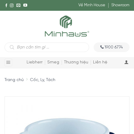
Về Minh House
Showroom
Tìm
1900 6774
kiếm
sản
phẩm
Liebherr
Smeg
Thương hiệu
Liên hệ
Trang chủ
Cốc, Ly, Tách