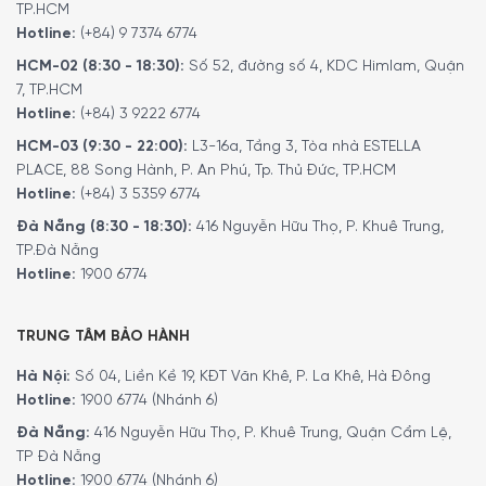
TP.HCM
Hotline:
(+84) 9 7374 6774
HCM-02 (8:30 - 18:30):
Số 52, đường số 4, KDC Himlam, Quận
7, TP.HCM
Hotline:
(+84) 3 9222 6774
HCM-03 (9:30 - 22:00):
L3-16a, Tầng 3, Tòa nhà ESTELLA
PLACE, 88 Song Hành, P. An Phú, Tp. Thủ Đức, TP.HCM
Hotline:
(+84) 3 5359 6774
Đà Nẵng (8:30 - 18:30):
416 Nguyễn Hữu Thọ, P. Khuê Trung,
TP.Đà Nẵng
Hotline:
1900 6774
TRUNG TÂM BẢO HÀNH
Hà Nội:
Số 04, Liền Kề 19, KĐT Văn Khê, P. La Khê, Hà Đông
Hotline:
1900 6774 (Nhánh 6)
Đà Nẵng:
416 Nguyễn Hữu Thọ, P. Khuê Trung, Quận Cẩm Lệ,
TP Đà Nẵng
Hotline:
1900 6774 (Nhánh 6)