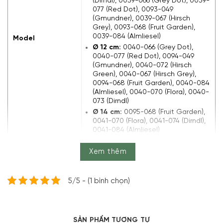
(Dirndl), 0039-066 (Grey Dot), 0039-
077 (Red Dot), 0093-049
(Gmundner), 0039-067 (Hirsch
Grey), 0093-068 (Fruit Garden),
0039-084 (Almliesel)
Model
Ø 12 cm:
0040-066 (Grey Dot),
0040-077 (Red Dot), 0094-049
(Gmundner), 0040-072 (Hirsch
Green), 0040-067 (Hirsch Grey),
0094-068 (Fruit Garden), 0040-084
(Almliesel), 0040-070 (Flora), 0040-
073 (Dirndl)
Ø 14 cm:
0095-068 (Fruit Garden),
0041-070 (Flora), 0041-074 (Dirndl),
0041-084 (Almliesel)
Sản xuất tại
Áo
Xem thêm
Loại sản phẩm
Cốc
5/5 - (1 bình chọn)
Chất liệu
Sắt tráng men thuỷ tinh
Ø 9 cm:
0,45 L
Ø 10 cm:
0,65 L (0039-077, 0039-
066
SẢN PHẨM TƯƠNG TỰ