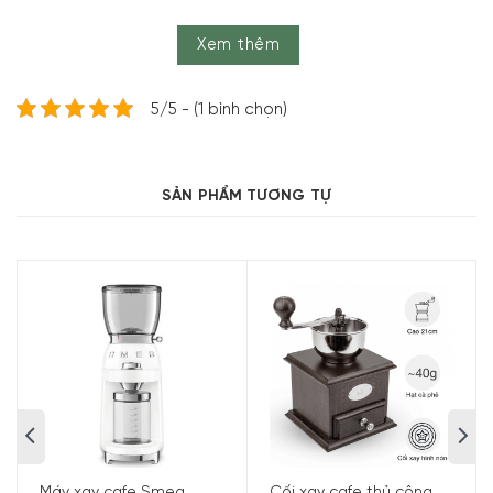
Thông số kỹ thuật
Xem thêm
Thương hiệu:
PEUGEOT
Model:
31152
5/5 - (1 bình chọn)
Loại lưỡi dao/cối xay:
Cối xay hình nón
Chất liệu lưỡi dao/cối xay:
Thép không gỉ
SẢN PHẨM TƯƠNG TỰ
Dung tích ngăn chứa hạt cà phê:
~30 g
Dung tích ngăn chứa cà phê xay:
~40 g
Điều chỉnh cấp độ cà phê xay:
Lẫy + bánh răng
Tiện ích:
Tùy chỉnh độ thô/mịn khi xay một cách linh hoạt, đáp
ứng đa dạng nhu cầu pha chế
Dễ dàng thao tác với tay quay
Thân cối được chế tác từ gỗ dẻ gai đạt chứng nhận
bền vững PEFC
Máy xay cafe Smeg
Cối xay cafe thủ công