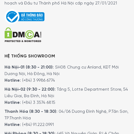
mịn phù hợp, đáp ứng đa dạng nhu cầu pha chế như
hoạch và Đầu tư Thành phố Hà Nội cấp ngày 27/01/2021
espresso hay cafe phin. Sau khi khóa lẫy,
xoay tay quay
gắn liền với cơ chế xay bằng thép không gỉ
để nghiền
hạt cafe. Bột cafe mịn sẽ được thu
gom gọn gàng
trong
ngăn kéo phía dưới
, sẵn sàng để sử dụng.
HỆ THỐNG SHOWROOM
Hà Nội-01 (8:30 - 21:00):
SH08 Chung cư Anland, KĐT Mới
Dương Nội, Hà Đông, Hà Nội
Hotline:
(+84) 3 9986 6774
Hà Nội-02 (9:30 - 22:00):
Tầng 5, Lotte Department Store, 54
Liễu Giai, Ba Đình, Hà Nội
Hotline:
(+84) 3 3574 6815
Thanh Hóa (8:30 - 18:30):
04/06 Dương Đình Nghệ, P.Tân Sơn,
TP.Thanh Hóa
Hotline:
(+84) 91.222.0991
Chất liệu cối xay
Hải Phòng (8:30 - 18:30):
465 Võ Nguyên Giáp, P.Lê Chân,