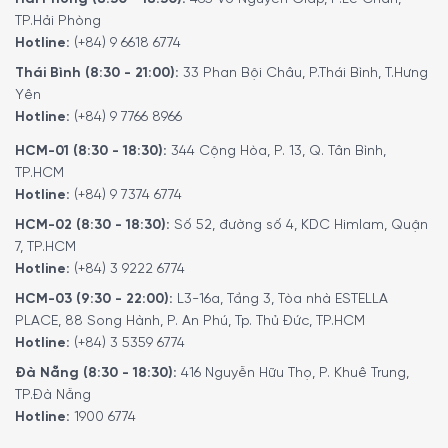
Phần nắp và thân cối xay cafe thủ công Peugeot 31152
TP.Hải Phòng
Antique được làm từ
gỗ dẻ gai tự nhiên
, lấy từ các khu
Hotline:
(+84) 9 6618 6774
rừng được
chứng nhận PEFC
(Chương trình chứng nhận
Thái Bình (8:30 - 21:00):
33 Phan Bội Châu, P.Thái Bình, T.Hưng
quản lý rừng bền vững), đảm bảo nguồn gốc thân thiện
Yên
với môi trường và phát triển bền vững.
Hotline:
(+84) 9 7766 8966
Cơ chế xay được làm từ
thép không gỉ cao cấp
, chống
HCM-01 (8:30 - 18:30):
344 Cộng Hòa, P. 13, Q. Tân Bình,
ăn mòn, mang lại hiệu quả xay tuyệt vời, giúp
bảo toàn
TP.HCM
hương vị nguyên bản của hạt cafe
, đồng thời cho phép
Hotline:
(+84) 9 7374 6774
điều chỉnh độ mịn dễ dàng để phù hợp với các phương
HCM-02 (8:30 - 18:30):
Số 52, đường số 4, KDC Himlam, Quận
pháp pha chế khác nhau.
7, TP.HCM
Hotline:
(+84) 3 9222 6774
HCM-03 (9:30 - 22:00):
L3-16a, Tầng 3, Tòa nhà ESTELLA
PLACE, 88 Song Hành, P. An Phú, Tp. Thủ Đức, TP.HCM
Hotline:
(+84) 3 5359 6774
Đà Nẵng (8:30 - 18:30):
416 Nguyễn Hữu Thọ, P. Khuê Trung,
TP.Đà Nẵng
Hotline:
1900 6774