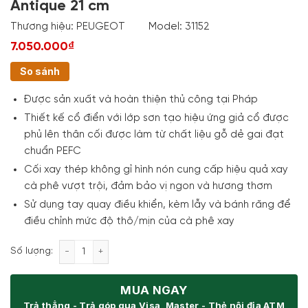
Antique 21 cm
Thương hiệu:
PEUGEOT
Model:
31152
7.050.000₫
So sánh
Được sản xuất và hoàn thiện thủ công tại Pháp
Thiết kế cổ điển với lớp sơn tạo hiệu ứng giả cổ được
phủ lên thân cối được làm từ chất liệu gỗ dẻ gai đạt
chuẩn PEFC
Cối xay thép không gỉ hình nón cung cấp hiệu quả xay
cà phê vượt trội, đảm bảo vị ngon và hương thơm
Sử dụng tay quay điều khiển, kèm lẫy và bánh răng để
điều chỉnh mức độ thô/mịn của cà phê xay
Cối xay cafe thủ công Peugeot 31152 Antique 21 cm
Số lượng:
MUA NGAY
Trả thẳng - Trả góp qua Visa, Master - Thẻ nội địa ATM