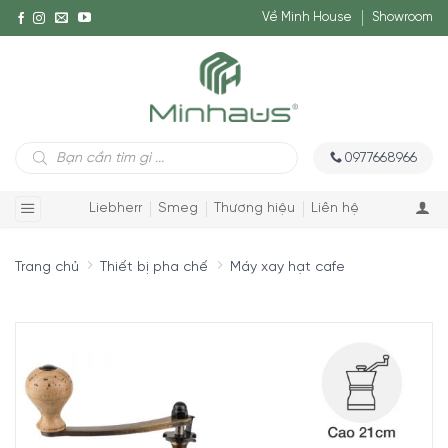
Về Minh House
Showroom
Tìm
0977668966
kiếm
sản
phẩm
Liebherr
Smeg
Thương hiệu
Liên hệ
Trang chủ
Thiết bị pha chế
Máy xay hạt cafe