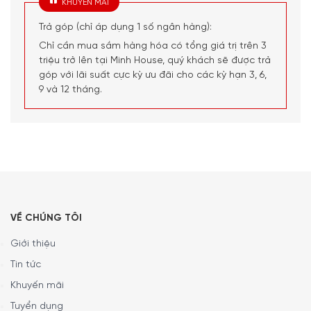
hơi hướng vintage đầy hoài niệm. Sản phẩm có chiều
cao
KHUYẾN MÃI
21 cm
, có thiết kế lấy cảm hứng từ những chiếc cối xay
Trả góp (chỉ áp dụng 1 số ngân hàng):
cafe truyền thống của thế kỷ trước.
Chỉ cần mua sắm hàng hóa có tổng giá trị trên 3
Hình dáng vuông vắn với các cạnh bo tròn tinh tế, kết hợp
triệu trở lên tại Minh House, quý khách sẽ được trả
tay quay thép không gỉ phủ lớp mạ màu đồng sáng bóng,
góp với lãi suất cực kỳ ưu đãi cho các kỳ hạn 3, 6,
tạo nên vẻ ngoài hài hòa, mộc mạc nhưng không kém
9 và 12 tháng.
phần sang trọng.
VỀ CHÚNG TÔI
Giới thiệu
Tin tức
Khuyến mãi
Tuyển dụng