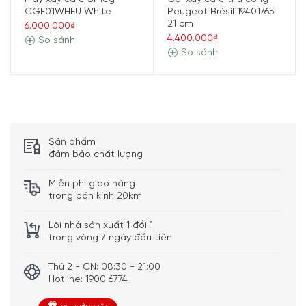
Kích thước – Khối lượng:
Cao 21 cm x Ngang 12,7 cm x
CGF01WHEU White
Peugeot Brésil 19401765
Sâu 12,7 cm – Nặng 0,97 kg
21 cm
6.000.000₫
4.400.000₫
So sánh
So sánh
Sản phẩm
đảm bảo chất lượng
Miễn phí giao hàng
trong bán kính 20km
Lỗi nhà sản xuất 1 đổi 1
Tổng quan thiết kế
trong vòng 7 ngày đầu tiên
Cối xay cafe thủ công Peugeot 31152 Antique thuộc
bộ
Thứ 2 - CN: 08:30 - 21:00
sưu tập Antique
của Peugeot. Đây là bộ sưu tập mang
Hotline: 1900 6774
phong
cách cổ điển
với
gam màu nâu chủ đạo
, toát lên