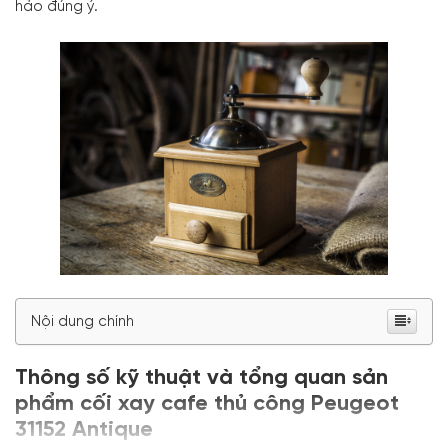
hảo đúng ý.
Nội dung chính
Thông số kỹ thuật và tổng quan sản
phẩm cối xay cafe thủ công Peugeot
31152
Antique