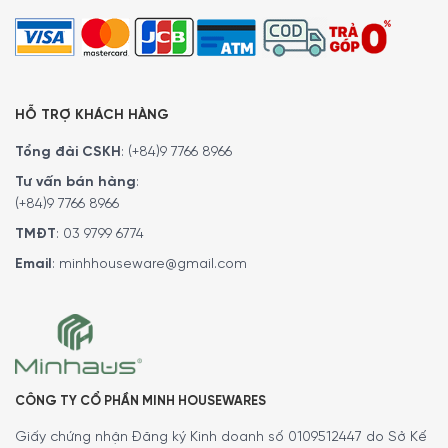
HỖ TRỢ KHÁCH HÀNG
Tổng đài CSKH
:
(+84)9 7766 8966
Tư vấn bán hàng
:
(+84)9 7766 8966
TMĐT
:
03 9799 6774
Cơ chế hoạt động – Chất liệu cối xay
Email
:
minhhouseware@gmail.com
Cơ chế hoạt động
Cối xay cafe Peugeot Antique hoạt động thủ công với
cơ
chế đơn giản nhưng hiệu quả
, mang đến trải nghiệm pha
chế cổ điển truyền thống. Đầu tiên, hạt cafe được cho
CÔNG TY CỔ PHẦN MINH HOUSEWARES
vào
ngăn chứa phía trên cối
. Tiếp theo, sử dụng
lẫy điều
chỉnh
bên dưới tay quay để
chọn cấp độ xay
từ thô đến
Giấy chứng nhận Đăng ký Kinh doanh số 0109512447 do Sở Kế