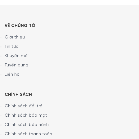
VỀ CHÚNG TÔI
Giới thiệu
Tin tức
Khuyến mãi
Tuyển dụng
Liên hệ
CHÍNH SÁCH
Chính sách đổi trả
Chính sách bảo mật
Chính sách bảo hành
Dung tích lớn
Chính sách thanh toán
Với đường kính 22 cm, chiều cao lên tới 2,3 cm, dung tích