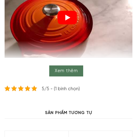
Không dừng lại ở đồ gang tráng men, Le Creuset còn mở
Xem thêm
rộng hoạt động sản xuất sang đồ gốm. Một trong những
sản phẩm gốm Le Creuset mới nhất hiện nay, vô cùng
được yêu thích bởi chất lượng vượt trội cùng màu sắc thu
5/5 - (1 bình chọn)
hút chính là Set 6 Đĩa Rainbow Le Creuset Ø 22 cm.
SẢN PHẨM TƯƠNG TỰ