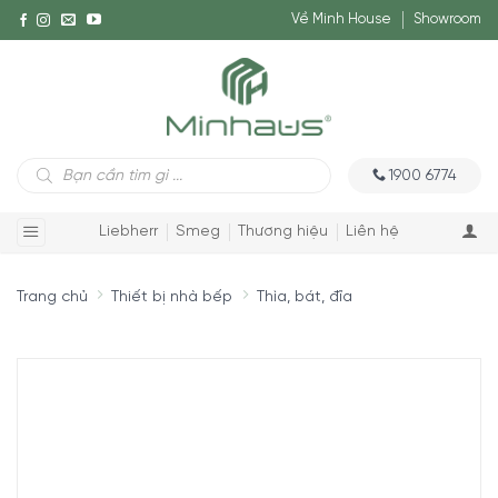
Về Minh House
Showroom
Tìm
1900 6774
kiếm
sản
phẩm
Liebherr
Smeg
Thương hiệu
Liên hệ
Trang chủ
Thiết bị nhà bếp
Thìa, bát, đĩa