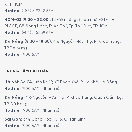
7, TP.HCM
Hotline:
(+84) 3 9222 6774
HCM-03 (9:30 - 22:00):
L3-16a, Tầng 3, Tòa nhà ESTELLA
PLACE, 88 Song Hành, P. An Phú, Tp. Thủ Đức, TP.HCM
Hotline:
(+84) 3 5359 6774
Đà Nẵng (8:30 - 18:30):
416 Nguyễn Hữu Thọ, P. Khuê Trung,
MINH HOUSE CAM KẾT
:
TP.Đà Nẵng
Giao hàng nhanh chóng toàn quốc.
Hotline:
1900 6774
Bảo hành bằng thẻ bảo hành chính hãng từ công ty.
Hàng đúng nguồn gốc, chính hãng, nhập khẩu Đức & EU.
TRUNG TÂM BẢO HÀNH
Ngoài ra quý khách có thể tham khảo thêm các sản
Hà Nội:
Số 04, Liền Kề 19, KĐT Văn Khê, P. La Khê, Hà Đông
phẩm
thìa, bát, đĩa
khác.
Tại đây
.
Hotline:
1900 6774 (Nhánh 6)
Để phục vụ khách hàng tốt hơn trong việc sử dụng hoặc
Đà Nẵng:
416 Nguyễn Hữu Thọ, P. Khuê Trung, Quận Cẩm Lệ,
tìm hiểu về các tính năng của các sản phẩm gia dụng.
TP Đà Nẵng
Minh House đã cho ra đời kênh
Youtube
với rất nhiều nội
Hotline:
1900 6774 (Nhánh 6)
dung thú vị. Quý khách có thể theo dõi kênh youtube
Sài Gòn:
344 Cộng Hòa, P. 13, Q. Tân Bình
bằng liên kết
tại đây
.
Hotline:
1900 6774 (Nhánh 6)