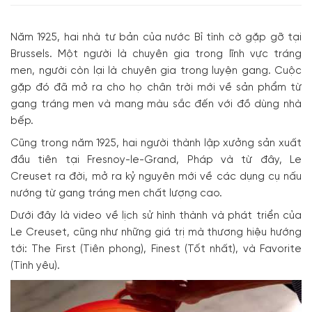
Năm 1925, hai nhà tư bản của nước Bỉ tình cờ gặp gỡ tại
Brussels. Một người là chuyên gia trong lĩnh vực tráng
men, người còn lại là chuyên gia trong luyện gang. Cuộc
gặp đó đã mở ra cho họ chân trời mới về sản phẩm từ
gang tráng men và mang màu sắc đến với đồ dùng nhà
bếp.
Cũng trong năm 1925, hai người thành lập xưởng sản xuất
đầu tiên tại Fresnoy-le-Grand, Pháp và từ đây, Le
Creuset ra đời, mở ra kỷ nguyên mới về các dụng cụ nấu
nướng từ gang tráng men chất lượng cao.
Dưới đây là video về lịch sử hình thành và phát triển của
Le Creuset, cũng như những giá trị mà thương hiệu hướng
tới: The First (Tiên phong), Finest (Tốt nhất), và Favorite
(Tình yêu).