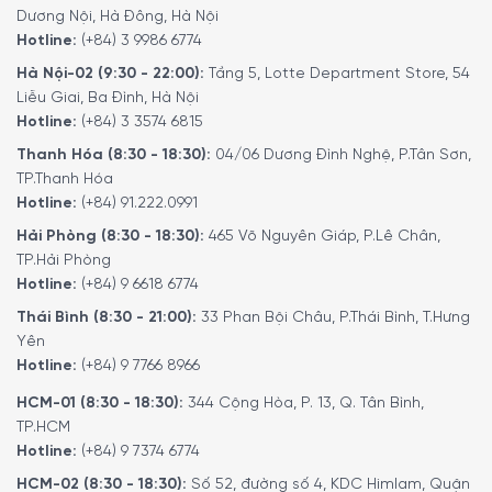
Nên chờ đĩa nguội bớt trước khi làm sạch
Dương Nội, Hà Đông, Hà Nội
Gạt sạch thức ăn thừa bám trên bề mặt đĩa. Nếu vẫn
Hotline:
(+84) 3 9986 6774
còn thức ăn bám cứng, ngâm sản phẩm với nước xà
Hà Nội-02 (9:30 - 22:00):
Tầng 5, Lotte Department Store, 54
phòng ấm trong 15 – 20 phút trước khi rửa như bình
Liễu Giai, Ba Đình, Hà Nội
thường
Hotline:
(+84) 3 3574 6815
Để đặt mua sản phẩm, Quý khách hàng vui lòng liên hệ:
Thanh Hóa (8:30 - 18:30):
04/06 Dương Đình Nghệ, P.Tân Sơn,
TP.Thanh Hóa
Hotline:
1900 6774
hoặc
024 7300 6774
để nhận được
Hotline:
(+84) 91.222.0991
những tư vấn chi tiết và đặt mua sản phẩm.
Hải Phòng (8:30 - 18:30):
465 Võ Nguyên Giáp, P.Lê Chân,
Hoặc Đặt hàng trực tiếp trên website, Minh House sẽ
TP.Hải Phòng
gọi lại để xác nhận đơn hàng với quý khách.
Hotline:
(+84) 9 6618 6774
Hoặc Quý khách có thể đến trực tiếp
hệ thống
Thái Bình (8:30 - 21:00):
33 Phan Bội Châu, P.Thái Bình, T.Hưng
showroom
của
Minh House
trên toàn quốc để trải
Yên
nghiệm sản phẩm này.
Hotline:
(+84) 9 7766 8966
HCM-01 (8:30 - 18:30):
344 Cộng Hòa, P. 13, Q. Tân Bình,
TP.HCM
Hotline:
(+84) 9 7374 6774
HCM-02 (8:30 - 18:30):
Số 52, đường số 4, KDC Himlam, Quận