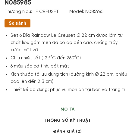
N085985
Thương hiệu:
LE CREUSET
Model:
N085985
So sánh
Set 6 Đĩa Rainbow Le Creuset Ø 22 cm được làm từ
chất liệu gốm men đá có độ bền cao, chống trầy
xước, nứt vỡ
Chịu nhiệt tốt (
-23°C đến 260°C)
6 màu sắc cá tính, bắt mắt
Kích thước tối ưu dung tích (đường kính
Ø 22 cm, chiều
cao lên đến 2,3 cm)
Thiết kế đa dụng: phục vụ món ăn tại bàn và trang trí
MÔ TẢ
THÔNG SỐ KỸ THUẬT
ĐÁNH GIÁ (0)