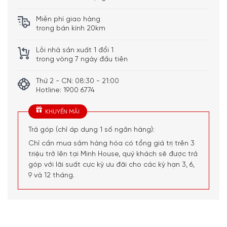
Miễn phí giao hàng
trong bán kính 20km
Lỗi nhà sản xuất 1 đổi 1
trong vòng 7 ngày đầu tiên
Thứ 2 - CN: 08:30 - 21:00
Hotline: 1900 6774
Sự kết hợp hoàn hảo giữa thiết kế cách
KHUYẾN MÃI
điệu và bảng màu bắt mắt
Trả góp (chỉ áp dụng 1 số ngân hàng):
Vành đĩa được tạo hình thành các đường vân cách đều,
Chỉ cần mua sắm hàng hóa có tổng giá trị trên 3
đơn giản nhưng đem lại hiệu ứng thị giác ấn tượng, cùng
triệu trở lên tại Minh House, quý khách sẽ được trả
với 6 màu sắc bắt mắt – đỏ cherry, cam núi lửa, vàng mật
góp với lãi suất cực kỳ ưu đãi cho các kỳ hạn 3, 6,
ong, xanh kiwi, xanh dương và tím, tạo nên tổng thể vô
9 và 12 tháng.
cùng thu hút.