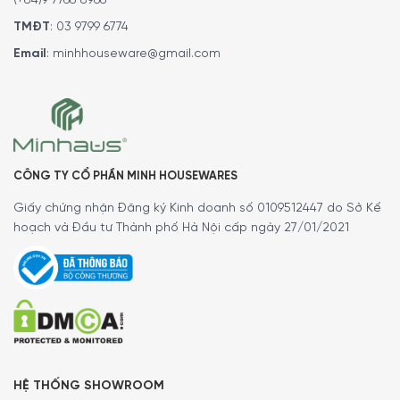
(+84)9 7766 8966
Ngoài ra quý khách còn có thể tham khảo thêm các sản
TMĐT
:
03 9799 6774
phẩm
GIỎ QUÀ TẾT
khác đang được bán tại các
Email
:
minhhouseware@gmail.com
showroom của
Minh House
trên toàn quốc và website
của chúng tôi.
Thêm vào đó, chúng tôi cũng có kênh
Youtube
review về
các sản phẩm, cũng như hướng dẫn sử dụng các loại thiết
bị Đồ gia dụng. Quý khách có thể tham khảo
tại đây
.
CÔNG TY CỔ PHẦN MINH HOUSEWARES
5/5 - (1 bình chọn)
Giấy chứng nhận Đăng ký Kinh doanh số 0109512447 do Sở Kế
hoạch và Đầu tư Thành phố Hà Nội cấp ngày 27/01/2021
HỆ THỐNG SHOWROOM