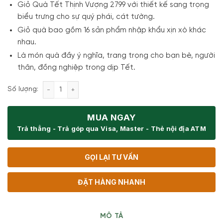
Giỏ Quà Tết Thịnh Vượng 2799 với thiết kế sang trọng
biểu trưng cho sự quý phái, cát tường.
Giỏ quà bao gồm 16 sản phẩm nhập khẩu xịn xò khác
nhau.
Là món quà đầy ý nghĩa, trang trọng cho bạn bè, người
thân, đồng nghiệp trong dịp Tết.
Giỏ Quà Tết Thịnh Vượng 2799 - Sắc Màu số lượng
Số lượng:
MUA NGAY
Trả thẳng - Trả góp qua Visa, Master - Thẻ nội địa ATM
GỌI LẠI TƯ VẤN
ĐẶT HÀNG NHANH
MÔ TẢ