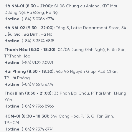
Hà Nội-01 (8:30 - 21:00):
SH08 Chung cư Anland, KĐT Mới
Dương Nội, Hà Đông, Hà Nội
Hotline:
(+84) 3 9986 6774
Hà Nội-02 (9:30 - 22:00):
Tầng 5, Lotte Department Store, 54
Liễu Giai, Ba Đình, Hà Nội
Hotline:
(+84) 3 3574 6815
Thanh Hóa (8:30 - 18:30):
04/06 Dương Đình Nghệ, P.Tân Sơn,
TP.Thanh Hóa
Hotline:
(+84) 91.222.0991
Hải Phòng (8:30 - 18:30):
465 Võ Nguyên Giáp, P.Lê Chân,
TP.Hải Phòng
Hotline:
(+84) 9 6618 6774
Thái Bình (8:30 - 21:00):
33 Phan Bội Châu, P.Thái Bình, T.Hưng
Yên
Hotline:
(+84) 9 7766 8966
HCM-01 (8:30 - 18:30):
344 Cộng Hòa, P. 13, Q. Tân Bình,
TP.HCM
Hotline:
(+84) 9 7374 6774