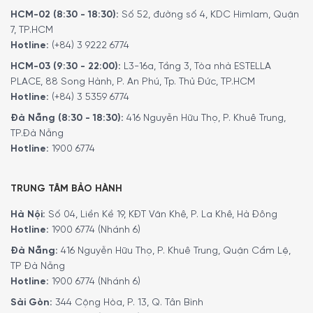
HCM-02 (8:30 - 18:30):
Số 52, đường số 4, KDC Himlam, Quận
7, TP.HCM
Hotline:
(+84) 3 9222 6774
HCM-03 (9:30 - 22:00):
L3-16a, Tầng 3, Tòa nhà ESTELLA
PLACE, 88 Song Hành, P. An Phú, Tp. Thủ Đức, TP.HCM
Hotline:
(+84) 3 5359 6774
Đà Nẵng (8:30 - 18:30):
416 Nguyễn Hữu Thọ, P. Khuê Trung,
TP.Đà Nẵng
Hotline:
1900 6774
TRUNG TÂM BẢO HÀNH
Hà Nội:
Số 04, Liền Kề 19, KĐT Văn Khê, P. La Khê, Hà Đông
Hotline:
1900 6774 (Nhánh 6)
Đà Nẵng:
416 Nguyễn Hữu Thọ, P. Khuê Trung, Quận Cẩm Lệ,
TP Đà Nẵng
Hotline:
1900 6774 (Nhánh 6)
Sài Gòn:
344 Cộng Hòa, P. 13, Q. Tân Bình