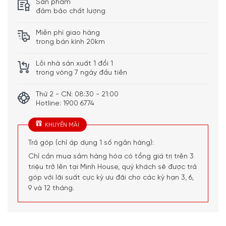
Sản phẩm
Chocolate Ferrero
đảm bảo chất lượng
5
200 Gr
Italy
1
Rocher 200gr (16v)
Miễn phí giao hàng
Trà Organic Perfect
trong bán kính 20km
Peppermint hiệu
6
30 Gr
England
1
English Tea Shop loại
20 gói
Lỗi nhà sản xuất 1 đổi 1
trong vòng 7 ngày đầu tiên
Cà Phê Pha Phin Đặc
7
150 Gr
Việt Nam
1
Biệt Hộp Giấy 150gr
Thứ 2 - CN: 08:30 - 21:00
Hotline: 1900 6774
Kẹo Hồng Sâm Hàn
Hàn
8
100 Gr
1
Quốc KGS – 100Gr
Quốc
KHUYẾN MÃI
Kẹo Thảo Mộc Ricola
9
Lemon Mint / Original
100 Gr
Thụy Sĩ
1
Trả góp (chỉ áp dụng 1 số ngân hàng):
Herbs Hộp Thiếc 100gr
Chỉ cần mua sắm hàng hóa có tổng giá trị trên 3
Hạt Hạnh Nhân Nguyên
triệu trở lên tại Minh House, quý khách sẽ được trả
10
Vỏ Rang Bơ Hũ Nhựa
110Gr
Úc
1
góp với lãi suất cực kỳ ưu đãi cho các kỳ hạn 3, 6,
110Gr
9 và 12 tháng.
Hạt Điều Tươi Rang Củi
11
Bình Phước Hũ Nhựa
120 Gr
Việt Nam
1
120gr