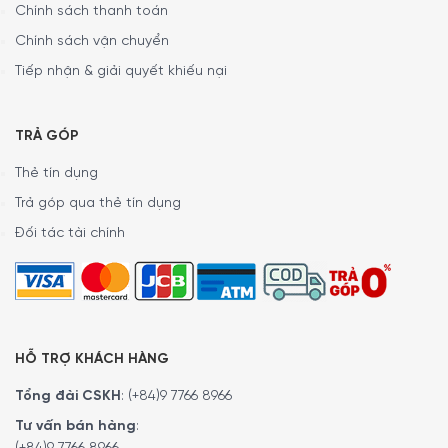
Hoặc đặt hàng trực tiếp trên website. Nhân viên tổng đài
Chính sách thanh toán
của Minh House sẽ gọi lại để xác nhận đơn hàng với quý
Chính sách vận chuyển
khách.
Tiếp nhận & giải quyết khiếu nại
TRẢ GÓP
Thẻ tín dụng
Trả góp qua thẻ tín dụng
Đối tác tài chính
MINH HOUSE CAM KẾT:
HỖ TRỢ KHÁCH HÀNG
Giao hàng nhanh chóng toàn quốc.
Tổng đài CSKH
:
(+84)9 7766 8966
Bảo hành bằng thẻ bảo hành chính hãng từ công ty.
Tư vấn bán hàng
:
Hàng đúng nguồn gốc, chính hãng, nhập khẩu Đức & EU.