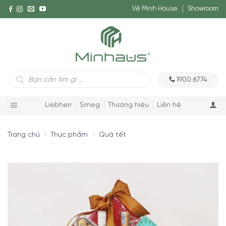
Về Minh House
Showroom
Tìm
1900 6774
kiếm
sản
phẩm
Liebherr
Smeg
Thương hiệu
Liên hệ
Trang chủ
Thực phẩm
Quà tết