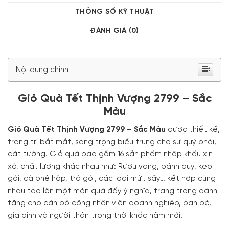
THÔNG SỐ KỸ THUẬT
ĐÁNH GIÁ (0)
Nội dung chính
Giỏ Quà Tết Thịnh Vượng 2799 – Sắc
Màu
Giỏ Quà Tết Thịnh Vượng 2799 – Sắc Màu
được thiết kế,
trang trí bắt mắt, sang trọng biểu trung cho sự quý phái,
cát tường. Giỏ quà bao gồm 16 sản phẩm nhập khẩu xịn
xò, chất lượng khác nhau như: Rượu vang, bánh quy, kẹo
gói, cà phê hộp, trà gói, các loại mứt sấy… kết hợp cùng
nhau tạo lên một món quà đầy ý nghĩa, trang trọng dành
tặng cho cán bộ công nhân viên doanh nghiệp, bạn bè,
gia đình và người thân trong thời khắc năm mới.