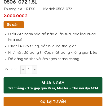
0506-072 1,5L
Thương hiệu:
RIESS
Model:
0506-072
2.000.000₫
So sánh
Điều kiện hoàn hảo để bảo quản sữa, các loại nước
hoa quả
Chất liệu vô trùng, bền bỉ cùng thời gian
Như một đồ trang trí đẹp mắt trong không gian bếp
Dễ dàng vệ sinh và làm sạch nhanh chóng
Hộp Đựng Sữa Riess Country Hirsch 0506-072 1,5L s
Số lượng:
MUA NGAY
Trả thẳng - Trả góp qua Visa, Master - Thẻ nội địa ATM
GỌI LẠI TƯ VẤN