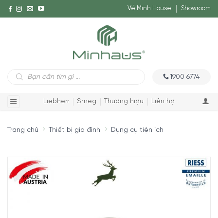
Về Minh House
Showroom
Tìm
1900 6774
kiếm
sản
phẩm
Liebherr
Smeg
Thương hiệu
Liên hệ
Trang chủ
Thiết bị gia đình
Dụng cụ tiện ích