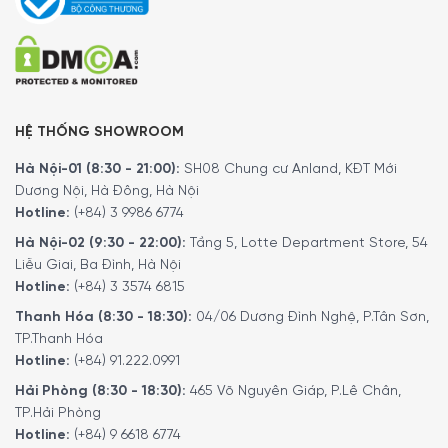
Giao hàng nhanh chóng toàn quốc.
Bảo hành bằng thẻ bảo hành chính hãng từ công ty.
Hàng đúng nguồn gốc, chính hãng, nhập khẩu Đức & EU.
Ngoài ra quý khách có thể tham khảo thêm các
dòng
dụng cụ tiện ích
khác.
Tại đây
.
HỆ THỐNG SHOWROOM
Để phục vụ khách hàng tốt hơn trong việc sử dụng hoặc
Hà Nội-01 (8:30 - 21:00):
SH08 Chung cư Anland, KĐT Mới
tìm hiểu về các tính năng của các sản phẩm gia dụng.
Dương Nội, Hà Đông, Hà Nội
Minh House đã cho ra đời kênh
Youtube
với rất nhiều nội
Hotline:
(+84) 3 9986 6774
dung thú vị. Quý khách có thể theo dõi kênh youtube
bằng liên kết
tại đây
.
Hà Nội-02 (9:30 - 22:00):
Tầng 5, Lotte Department Store, 54
Liễu Giai, Ba Đình, Hà Nội
Hotline:
(+84) 3 3574 6815
5/5 - (1 bình chọn)
Thanh Hóa (8:30 - 18:30):
04/06 Dương Đình Nghệ, P.Tân Sơn,
TP.Thanh Hóa
Hotline:
(+84) 91.222.0991
Hải Phòng (8:30 - 18:30):
465 Võ Nguyên Giáp, P.Lê Chân,
TP.Hải Phòng
Hotline:
(+84) 9 6618 6774