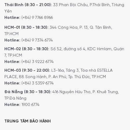
Thái Bình (8:30 - 21:00):
33 Phan Bội Châu, P.Thái Bình, T.Hưng
Yên
Hotline:
(+84) 9 7766 8966
HCM-01 (8:30 - 18:30):
344 Cộng Hòa, P. 13, Q. Tân Bình,
TP.HCM
Hotline:
(+84) 9 7374 6774
HCM-02 (8:30 - 18:30):
Số 52, đường số 4, KDC Himlam, Quận
7, TP.HCM
Hotline:
(+84) 3 9222 6774
HCM-03 (9:30 - 22:00):
L3-16a, Tầng 3, Tòa nhà ESTELLA
PLACE, 88 Song Hành, P. An Phú, Tp. Thủ Đức, TP.HCM
Hotline:
(+84) 3 5359 6774
Đà Nẵng (8:30 - 18:30):
416 Nguyễn Hữu Thọ, P. Khuê Trung,
TP.Đà Nẵng
Hotline:
1900 6774
TRUNG TÂM BẢO HÀNH