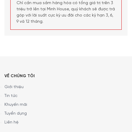
Chỉ cần mua sắm hàng hóa có tổng giá trị trên 3
triệu trở lên tại Minh House, quý khách sẽ được trả
góp với lãi suất cực kỳ ưu đãi cho các kỳ hạn 3, 6,
9 và 12 tháng.
VỀ CHÚNG TÔI
Giới thiệu
Tin tức
Khuyến mãi
Tuyển dụng
Liên hệ
Ứng dụng của Hộp Đựng Sữa Riess Country
Hirsch 0506-072 1,5L