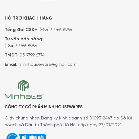
những tư vấn chi tiết và đặt mua sản phẩm.
Hoặc Đặt hàng trực tiếp trên website, Minh House sẽ
HỖ TRỢ KHÁCH HÀNG
gọi lại để xác nhận đơn hàng với quý khách.
Tổng đài CSKH
:
(+84)9 7766 8966
Hoặc Quý khách có thể đến trực tiếp
hệ thống
showroom
của
Minh House
trên toàn quốc để trải
Tư vấn bán hàng
:
nghiệm sản phẩm này.
(+84)9 7766 8966
TMĐT
:
03 9799 6774
Email
:
minhhouseware@gmail.com
CÔNG TY CỔ PHẦN MINH HOUSEWARES
Giấy chứng nhận Đăng ký Kinh doanh số 0109512447 do Sở Kế
hoạch và Đầu tư Thành phố Hà Nội cấp ngày 27/01/2021
MINH HOUSE CAM KẾT
: