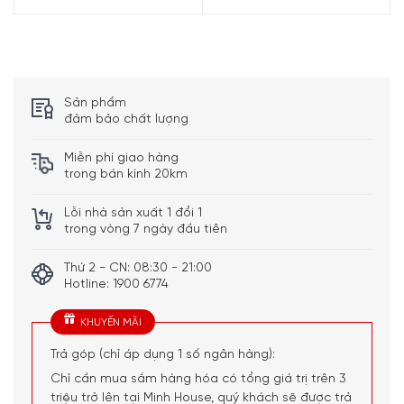
Joseph Joseph 10110
có chức năng cắt thành từng dải.
Sản phẩm
Thêm vào đó một lưỡi dao “khoen” bổ sung rất thích hợp
đảm bảo chất lượng
để cạo sạch vỏ. Tay cầm tiện lợi đảm bảo dễ sử dụng và
thép không gỉ chất lượng cao đảm bảo tuổi thọ lâu dài
Miễn phí giao hàng
trong bán kính 20km
cho máy gọt trong nhà bếp của bạn.
Lỗi nhà sản xuất 1 đổi 1
Đặc điểm nổi bật Joseph Joseph 10110
trong vòng 7 ngày đầu tiên
Tay cầm thoải mái
Thứ 2 - CN: 08:30 - 21:00
Lưỡi cắt mắt bổ sung thích hợp để cạo bỏ vỏ
Hotline: 1900 6774
KHUYẾN MÃI
Trả góp (chỉ áp dụng 1 số ngân hàng):
Chỉ cần mua sắm hàng hóa có tổng giá trị trên 3
triệu trở lên tại Minh House, quý khách sẽ được trả