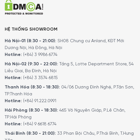
5/5 - (2 bình chọn)
HỆ THỐNG SHOWROOM
Hà Nội-01 (8:30 - 21:00):
SH08 Chung cư Anland, KĐT Mới
Dương Nội, Hà Đông, Hà Nội
Hotline:
(+84) 3 9986 6774
Hà Nội-02 (9:30 - 22:00):
Tầng 5, Lotte Department Store, 54
Liễu Giai, Ba Đình, Hà Nội
Hotline:
(+84) 3 3574 6815
Thanh Hóa (8:30 - 18:30):
04/06 Dương Đình Nghệ, P.Tân Sơn,
TP.Thanh Hóa
Hotline:
(+84) 91.222.0991
Hải Phòng (8:30 - 18:30):
465 Võ Nguyên Giáp, P.Lê Chân,
TP.Hải Phòng
Hotline:
(+84) 9 6618 6774
Thái Bình (8:30 - 21:00):
33 Phan Bội Châu, P.Thái Bình, T.Hưng