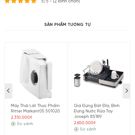
5/5 - (2 bình chọn)
dụng để tạo trang trí. Dụng cụ thiết thực và phong cách
này hoàn toàn an toàn với máy rửa bát và đi kèm với bộ
phận bảo vệ lưỡi để bảo vệ.
SẢN PHẨM TƯƠNG TỰ
Máy Thái Lát Thực Phẩm
Giá Đựng Bát Đĩa, Bình
Ritter Markant05 501020
Đựng Nước Rửa Tay
Joseph 85189
2.310.000₫
2.650.000₫
So sánh
So sánh