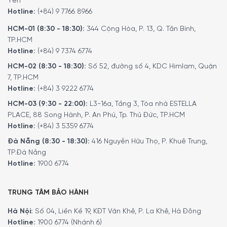
Yên
Hotline:
(+84) 9 7766 8966
HCM-01 (8:30 - 18:30):
344 Cộng Hòa, P. 13, Q. Tân Bình,
TP.HCM
Hotline:
(+84) 9 7374 6774
HCM-02 (8:30 - 18:30):
Số 52, đường số 4, KDC Himlam, Quận
7, TP.HCM
Hotline:
(+84) 3 9222 6774
HCM-03 (9:30 - 22:00):
L3-16a, Tầng 3, Tòa nhà ESTELLA
PLACE, 88 Song Hành, P. An Phú, Tp. Thủ Đức, TP.HCM
Hotline:
(+84) 3 5359 6774
Đà Nẵng (8:30 - 18:30):
416 Nguyễn Hữu Thọ, P. Khuê Trung,
TP.Đà Nẵng
Hotline:
1900 6774
TRUNG TÂM BẢO HÀNH
Hà Nội:
Số 04, Liền Kề 19, KĐT Văn Khê, P. La Khê, Hà Đông
Hotline:
1900 6774 (Nhánh 6)