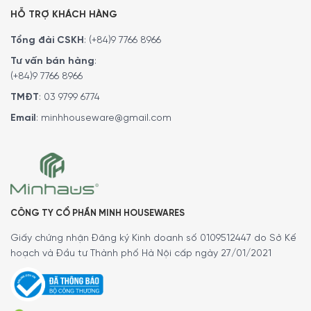
Máy rửa bát an toàn
HỖ TRỢ KHÁCH HÀNG
Quý vị hãy gọi điện trực tiếp vào Hotline:
19006774
hoặc
Tổng đài CSKH
:
(+84)9 7766 8966
0346996774
để nhận được những tư vấn chi tiết và đặt
Tư vấn bán hàng
:
mua sản phẩm. Hoặc đặt hàng trực tiếp trên website
tại
(+84)9 7766 8966
đây
,
Minh House
sẽ gọi lại để xác nhận đơn hàng với quý
khách.
TMĐT
:
03 9799 6774
Email
:
minhhouseware@gmail.com
CÔNG TY CỔ PHẦN MINH HOUSEWARES
Giấy chứng nhận Đăng ký Kinh doanh số 0109512447 do Sở Kế
hoạch và Đầu tư Thành phố Hà Nội cấp ngày 27/01/2021