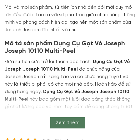
Mỗi và mọi sản phẩm, từ tiện ích nhỏ đến đổi mới quy mô
lớn đều được tạo ra với sự pha trộn giữa chức năng thông
minh và phong cách hiện đại tạo nên một sản phẩm của
Joseph Joseph độc nhất vô nhị.
Mô tả sản phẩm Dụng Cụ Gọt Vỏ Joseph
Joseph 10110 Multi-Peel
Đưa sự tích cực trở lại thành bóc tách.
Dụng Cụ Gọt Vỏ
Joseph Joseph 10110 Multi-Peel
đa chức năng của
Joseph Joseph rất sáng tạo và có chức năng tuyệt vời
này là thiết bị phải có cho mọi nhà bếp. Hoàn hảo để sử
dụng hàng ngày.
Dụng Cụ Gọt Vỏ Joseph Joseph 10110
Multi-Peel
này bao gồm một lưỡi dao bằng thép không
gỉ chất lượng cao với một tay cầm dễ dàng chống trượt
và dễ cầm nắm. Công cụ hiệu quả này còn hơn cả những
gì tưởng tượng. Với hai tùy chọn gọt khác nhau
Dụng Cụ
Xem thêm
Gọt Vỏ Joseph Joseph 10110 Multi-Peel
này có một lưỡi
Julienne cho các dải mịn cũng như một dao rãnh tiện