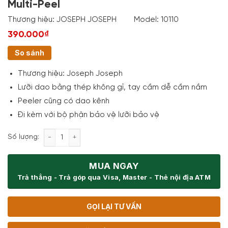
Multi-Peel
Thương hiệu:
JOSEPH JOSEPH
Model:
10110
390.000₫
So sánh
Thương hiệu: Joseph Joseph
Lưỡi dao bằng thép không gỉ, tay cầm dễ cầm nắm
Peeler cũng có dao kênh
Đi kèm với bộ phận bảo vệ lưỡi bảo vệ
Dụng Cụ Gọt Vỏ Joseph Joseph 10110 Multi-Peel số
Số lượng:
MUA NGAY
Trả thẳng - Trả góp qua Visa, Master - Thẻ nội địa ATM
GỌI LẠI TƯ VẤN