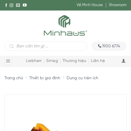
Về Minh House
Showroom
Tìm
1900 6774
kiếm
sản
phẩm
Liebherr
Smeg
Thương hiệu
Liên hệ
Trang chủ
Thiết bị gia đình
Dụng cụ tiện ích