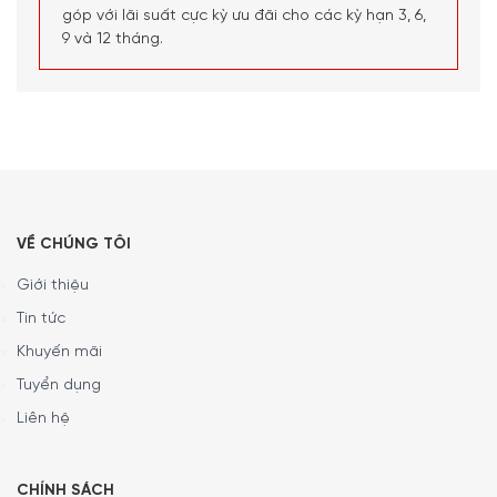
góp với lãi suất cực kỳ ưu đãi cho các kỳ hạn 3, 6,
9 và 12 tháng.
VỀ CHÚNG TÔI
Giới thiệu
Tin tức
Khuyến mãi
Có thể mang đi dã ngoại
Tuyển dụng
Lưỡi dao bằng thép không gỉ, tay cầm dễ cầm nắm
Liên hệ
CHÍNH SÁCH