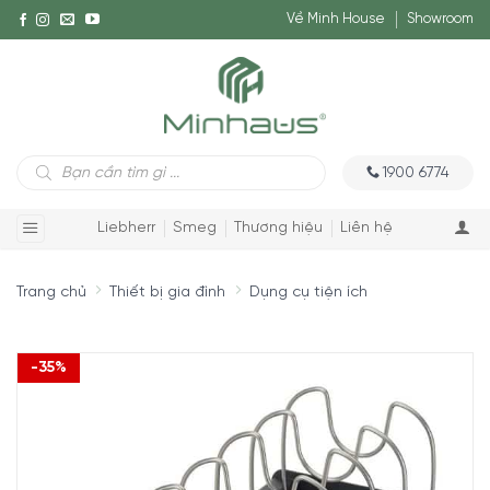
Về Minh House
Showroom
Tìm
1900 6774
kiếm
sản
phẩm
Liebherr
Smeg
Thương hiệu
Liên hệ
Trang chủ
Thiết bị gia đình
Dụng cụ tiện ích
-35%