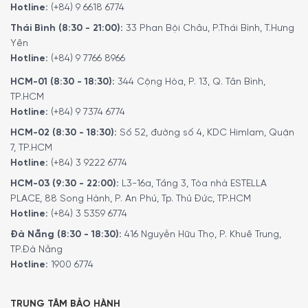
Hotline:
(+84) 9 6618 6774
Thái Bình (8:30 - 21:00):
33 Phan Bội Châu, P.Thái Bình, T.Hưng
Yên
Hotline:
(+84) 9 7766 8966
HCM-01 (8:30 - 18:30):
344 Cộng Hòa, P. 13, Q. Tân Bình,
TP.HCM
Hotline:
(+84) 9 7374 6774
HCM-02 (8:30 - 18:30):
Số 52, đường số 4, KDC Himlam, Quận
7, TP.HCM
Hotline:
(+84) 3 9222 6774
HCM-03 (9:30 - 22:00):
L3-16a, Tầng 3, Tòa nhà ESTELLA
PLACE, 88 Song Hành, P. An Phú, Tp. Thủ Đức, TP.HCM
Hotline:
(+84) 3 5359 6774
Đà Nẵng (8:30 - 18:30):
416 Nguyễn Hữu Thọ, P. Khuê Trung,
TP.Đà Nẵng
Hotline:
1900 6774
TRUNG TÂM BẢO HÀNH