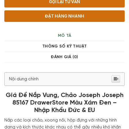
GỌI LẠI TƯ VẤN
ĐẶT HÀNG NHANH
MÔ TẢ
THÔNG SỐ KỸ THUẬT
ĐÁNH GIÁ (0)
Nội dung chính
Giá Để Nắp Vung, Chảo Joseph Joseph
85167 DrawerStore Màu Xám Đen –
Nhập Khẩu Đức & EU
Nắp các loại chảo, xoong nồi, hộp đựng với những hình
dạng và kích thước khác nhau có thể gây nhiều khó khăn