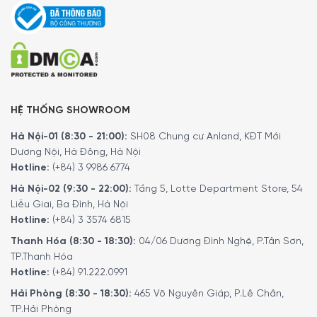
Ngoài ra quý khách có thể tham khảo thêm các sản
phẩm
dụng cụ tiện ích
khác.
Tại đây
.
Để phục vụ khách hàng tốt hơn trong việc sử dụng hoặc
tìm hiểu về các tính năng của các sản phẩm gia dụng.
Minh House đã cho ra đời kênh
Youtube
với rất nhiều nội
dung thú vị. Quý khách có thể theo dõi kênh youtube
HỆ THỐNG SHOWROOM
bằng liên kết
tại đây
.
Hà Nội-01 (8:30 - 21:00):
SH08 Chung cư Anland, KĐT Mới
Dương Nội, Hà Đông, Hà Nội
4/5 - (3 bình chọn)
Hotline:
(+84) 3 9986 6774
Hà Nội-02 (9:30 - 22:00):
Tầng 5, Lotte Department Store, 54
Liễu Giai, Ba Đình, Hà Nội
Hotline:
(+84) 3 3574 6815
Thanh Hóa (8:30 - 18:30):
04/06 Dương Đình Nghệ, P.Tân Sơn,
TP.Thanh Hóa
Hotline:
(+84) 91.222.0991
Hải Phòng (8:30 - 18:30):
465 Võ Nguyên Giáp, P.Lê Chân,
TP.Hải Phòng