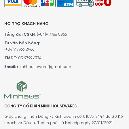
gọi lại để xác nhận đơn hàng với quý khách.
Hoặc Quý khách có thể đến trực tiếp
hệ thống
showroom
của
Minh House
trên toàn quốc để trải
nghiệm sản phẩm này.
HỖ TRỢ KHÁCH HÀNG
Tổng đài CSKH
:
(+84)9 7766 8966
Tư vấn bán hàng
:
(+84)9 7766 8966
TMĐT
:
03 9799 6774
Email
:
minhhouseware@gmail.com
MINH HOUSE CAM KẾT
:
CÔNG TY CỔ PHẦN MINH HOUSEWARES
Giao hàng nhanh chóng toàn quốc.
Giấy chứng nhận Đăng ký Kinh doanh số 0109512447 do Sở Kế
Bảo hành bằng thẻ bảo hành chính hãng từ công ty.
hoạch và Đầu tư Thành phố Hà Nội cấp ngày 27/01/2021
Hàng đúng nguồn gốc, chính hãng, nhập khẩu Đức & EU.