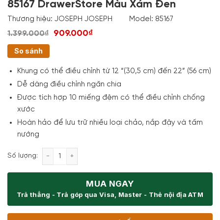
85167 DrawerStore Màu Xám Đen
Thương hiệu:
JOSEPH JOSEPH
Model:
85167
909.000₫
1.399.000₫
So sánh
Khung có thể điều chỉnh từ 12 “(30,5 cm) đến 22” (56 cm)
Dễ dàng điều chỉnh ngăn chia
Được tích hợp 10 miếng đệm có thể điều chỉnh chống
xước
Hoàn hảo để lưu trữ nhiều loại chảo, nắp đậy và tấm
nướng
Giá Để Nắp Vung, Chảo Joseph Joseph 85167 Draw
Số lượng:
MUA NGAY
Trả thẳng - Trả góp qua Visa, Master - Thẻ nội địa ATM