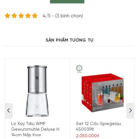
4/5 - (3 bình chọn)
SẢN PHẨM TƯƠNG TỰ
Lọ Xay Tiêu WMF
Set 12 Cốc Spiegelau
Đặc điểm, tính năng của Giá Để Nắp Vung,
Gewurzmuhle Deluxe H
4500398
Chảo Joseph Joseph 85167 DrawerStore
14cm Nắp Inox
2.050.000₫