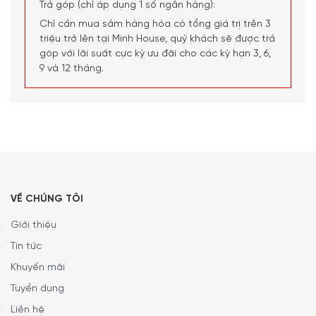
Trả góp (chỉ áp dụng 1 số ngân hàng):
Chỉ cần mua sắm hàng hóa có tổng giá trị trên 3
triệu trở lên tại Minh House, quý khách sẽ được trả
góp với lãi suất cực kỳ ưu đãi cho các kỳ hạn 3, 6,
9 và 12 tháng.
VỀ CHÚNG TÔI
Giới thiệu
Hướng dẫn lắp ráp Giá Để Nắp Vung, Chảo
Joseph Joseph 85167 DrawerStore Màu Xám
Tin tức
Đen
Khuyến mãi
Kéo đế của sản phẩm ra theo chiều rộng mong muốn
Tuyển dụng
Liên hệ
Đẩy một đầu của bộ chia vào khe