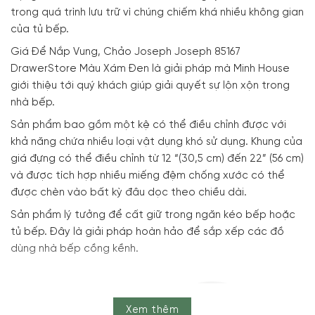
trong quá trình lưu trữ vì chúng chiếm khá nhiều không gian
của tủ bếp.
Giá Để Nắp Vung, Chảo Joseph Joseph 85167
DrawerStore Màu Xám Đen là giải pháp mà Minh House
giới thiệu tới quý khách giúp giải quyết sự lộn xộn trong
nhà bếp.
Sản phẩm bao gồm một kệ có thể điều chỉnh được với
khả năng chứa nhiều loại vật dụng khó sử dụng. Khung của
giá đựng có thể điều chỉnh từ 12 “(30,5 cm) đến 22” (56 cm)
và được tích hợp nhiều miếng đệm chống xước có thể
được chèn vào bất kỳ đâu dọc theo chiều dài.
Sản phẩm lý tưởng để cất giữ trong ngăn kéo bếp hoặc
tủ bếp. Đây là giải pháp hoàn hảo để sắp xếp các đồ
dùng nhà bếp cồng kềnh.
Xem thêm