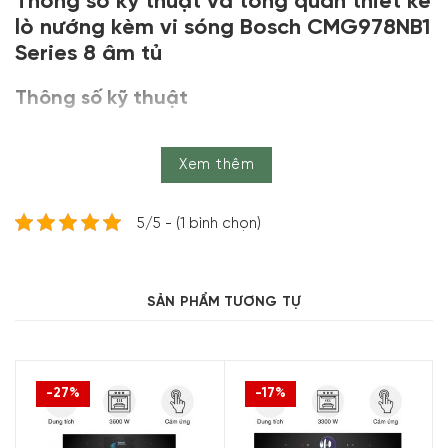
Thông số kỹ thuật và tổng quan thiết kế
lò nướng kèm vi sóng Bosch CMG978NB1
Series 8 âm tủ
Thông số kỹ thuật
Thương hiệu
Bosch
Xem thêm
Mã sản
CMG978NB1
phẩm
Sản xuất tại
Đức
5/5 - (1 bình chọn)
Loại lò
Lò nướng kèm vi sóng – Âm tủ
Dung tích
45 L
SẢN PHẨM TƯƠNG TỰ
Nướng: 3600 W
Vi sóng:
Công suất
+ Công suất tối đa: 900 W
-27%
-17%
+ Mức công suất vi sóng: 90 W, 180 W, 360
W, 600 W, Boost