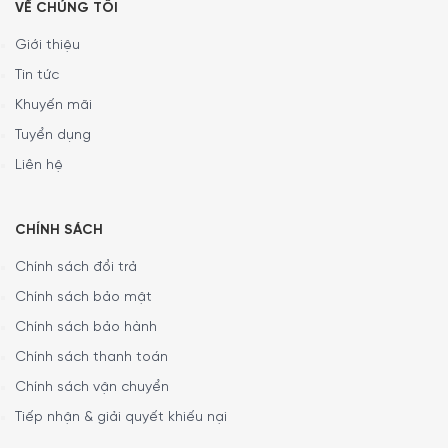
VỀ CHÚNG TÔI
Phần cửa lò được hoàn thiện với
kính cách nhiệt 4 lớp
CoolTouch
, vừa đảm bảo an toàn khi sử dụng vừa tăng
Giới thiệu
độ bền và khả năng giữ nhiệt hiệu quả. Cơ chế
SoftOpen
Tin tức
& SoftClose
cho thao tác đóng mở êm ái, hạn chế va
Khuyến mãi
đập, góp phần nâng cao trải nghiệm và thể hiện đẳng
Tuyển dụng
cấp thiết kế của dòng
Bosch Series 8
.
Liên hệ
CHÍNH SÁCH
Chính sách đổi trả
Chính sách bảo mật
Chính sách bảo hành
Chính sách thanh toán
Chính sách vận chuyển
Tiếp nhận & giải quyết khiếu nại