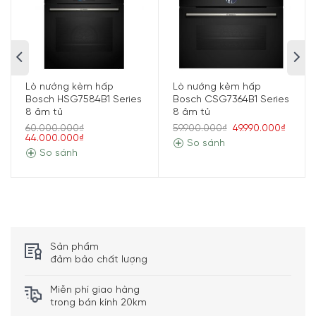
Nhiệt độ
30°C – 300°C
Màn hình cảm ứng TFT Touchdisplay Pro 6,8”
Điều khiển
+ Vòng xoay kỹ thuật số
Số chương
22 chương trình
trình
Lò nướng kèm hấp
Lò nướng kèm hấp
Bosch HSG7584B1 Series
Bosch CSG7364B1 Series
Điều khiển, kiểm soát và chẩn đoán lỗi từ
8 âm tủ
8 âm tủ
xa qua ứng dụng Home Connect
60.000.000₫
59.900.000₫
49.990.000₫
Trợ lý lò nướng có điều khiển bằng giọng
44.000.000₫
nói (thông qua Alexa)
So sánh
So sánh
Trang bị đầu dò nhiệt độ đa điểm
PerfectRoast Plus
Cảm biến nướng bánh PerfectBake
Baking Sensor Plus
Tự động đề xuất nhiệt độ nướng phù hợp
Công nghệ Inverter thông minh tự động
điều chỉnh công suất vi sóng tránh quá
Sản phẩm
nhiệt
đảm bảo chất lượng
Tiện ích
Cơ chế đóng mở cửa êm ái SoftOpen và
SoftClose
Miễn phí giao hàng
Tích hợp menu nấu ăn tự động Bosch
trong bán kính 20km
Assist