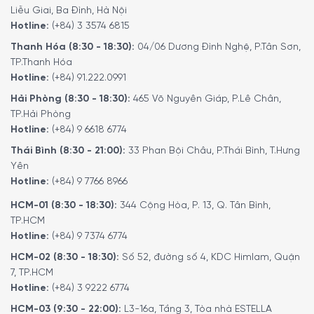
Liễu Giai, Ba Đình, Hà Nội
Hotline:
(+84) 3 3574 6815
Thanh Hóa (8:30 - 18:30):
04/06 Dương Đình Nghệ, P.Tân Sơn,
TP.Thanh Hóa
Hotline:
(+84) 91.222.0991
Hải Phòng (8:30 - 18:30):
465 Võ Nguyên Giáp, P.Lê Chân,
TP.Hải Phòng
Các tính năng nổi bật của sản phẩm
Hotline:
(+84) 9 6618 6774
Thái Bình (8:30 - 21:00):
33 Phan Bội Châu, P.Thái Bình, T.Hưng
Chương trình/Chế độ
Yên
Bosch CMG978NB1 Series 8 được trang bị hệ thống
Hotline:
(+84) 9 7766 8966
chương trình và chế độ nấu toàn diện, cho phép người
HCM-01 (8:30 - 18:30):
344 Cộng Hòa, P. 13, Q. Tân Bình,
dùng chế biến linh hoạt nhiều món ăn khác nhau chỉ với
TP.HCM
một thiết bị. Các chế độ được thiết kế tối ưu theo từng
Hotline:
(+84) 9 7374 6774
phương pháp gia nhiệt, giúp kiểm soát nhiệt độ và thời
HCM-02 (8:30 - 18:30):
Số 52, đường số 4, KDC Himlam, Quận
gian chính xác. Nhờ đó, món ăn đạt chất lượng đồng đều
7, TP.HCM
và chuẩn vị hơn.
Hotline:
(+84) 3 9222 6774
Chương trình nướng (16 chương trình):
HCM-03 (9:30 - 22:00):
L3-16a, Tầng 3, Tòa nhà ESTELLA