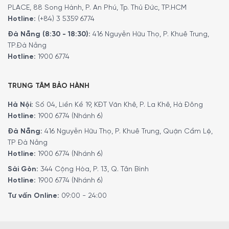
Không khí nóng 4D (4D Hot Air)
PLACE, 88 Song Hành, P. An Phú, Tp. Thủ Đức, TP.HCM
Hotline:
(+84) 3 5359 6774
Làm nóng phía trên/phía dưới (Top/Bottom Heating)
Đà Nẵng (8:30 - 18:30):
416 Nguyễn Hữu Thọ, P. Khuê Trung,
Không khí nóng nhẹ nhàng (Gentle Hot Air)
TP.Đà Nẵng
Chiên không dầu (Air Fry)
Hotline:
1900 6774
Làm nóng trên/dưới nhẹ nhàng (Gentle Top/Bottom
Heating)
TRUNG TÂM BẢO HÀNH
Nướng đối lưu (Circulated Air Grilling)
Hà Nội:
Số 04, Liền Kề 19, KĐT Văn Khê, P. La Khê, Hà Đông
Vỉ nướng bề mặt rộng (Full-Surface Grill)
Hotline:
1900 6774 (Nhánh 6)
Vỉ nướng bề mặt nhỏ (Centre-Area Grill)
Đà Nẵng:
416 Nguyễn Hữu Thọ, P. Khuê Trung, Quận Cẩm Lệ,
Chế độ pizza (Pizza Setting)
TP Đà Nẵng
Nhiệt tăng cường (Intensive Heat)
Hotline:
1900 6774 (Nhánh 6)
Nấu chậm (Slow Cooking)
Sài Gòn:
344 Cộng Hòa, P. 13, Q. Tân Bình
Rang/Sấy khô thực phẩm (Drying Out Food)
Hotline:
1900 6774 (Nhánh 6)
Làm nóng phía dưới (Bottom Heating)
Tư vấn Online:
09:00 - 24:00
Giữ ấm (Keeping Warm)
Làm nóng trước bát đĩa (Plate Warming)