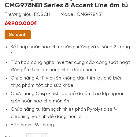
CMG978NB1 Series 8 Accent Line âm tủ
Thương hiệu:
BOSCH
Model:
CMG978NB1
69.900.000₫
So sánh
Kết hợp hoàn hảo chức năng nướng và vi sóng 2 trong
1
Tích hợp công nghệ Inverter cung cấp công suất hoạt
động ổn định làm nóng nhẹ, đều, nhanh
Chức năng Air Fry chiên không dầu tiện lợi, chế biến
thực phẩm tốt cho sức khỏe
Chức năng Crisp Finish loại bỏ độ ẩm tạo lớp ngoài
giòn hoàn hảo cho món ăn
Chức năng tự làm sạch nhiệt phân Pyrolytic self-
cleaning, vệ sinh dễ dàng tiện lợi
Bảo hành: 36 Tháng
Lò nướng kèm vi sóng Bosch CMG978NB1 Series 8 Ac