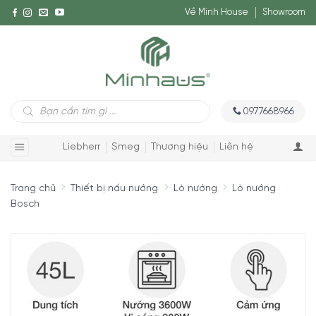
Về Minh House
Showroom
Tìm
0977668966
kiếm
sản
phẩm
Liebherr
Smeg
Thương hiệu
Liên hệ
Trang chủ
Thiết bị nấu nướng
Lò nướng
Lò nướng
Bosch