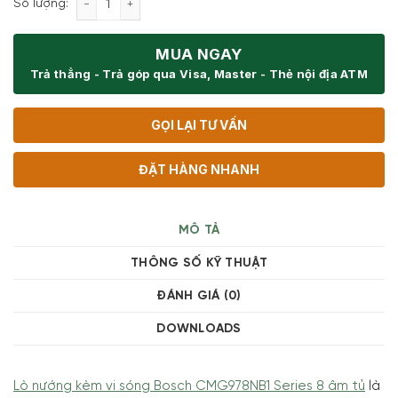
Số lượng:
MUA NGAY
Trả thẳng - Trả góp qua Visa, Master - Thẻ nội địa ATM
GỌI LẠI TƯ VẤN
ĐẶT HÀNG NHANH
MÔ TẢ
THÔNG SỐ KỸ THUẬT
ĐÁNH GIÁ (0)
DOWNLOADS
Lò nướng kèm vi sóng Bosch CMG978NB1 Series 8 âm tủ
là