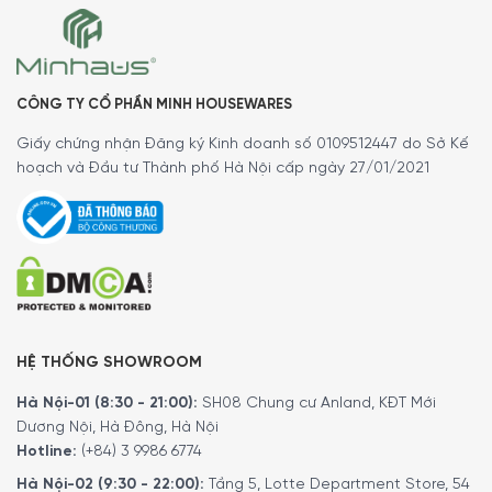
Về công suất hoạt động, Bosch CMG978NB1 Series 8 được
trang bị
công suất nướng mạnh mẽ 3600 W,
điều chỉnh
nhiệt độ từ 30°C – 300°C, cho khả năng gia nhiệt nhanh
và duy trì hiệu suất ổn định trong suốt quá trình sử dụng.
CÔNG TY CỔ PHẦN MINH HOUSEWARES
Mức công suất cao giúp rút ngắn thời gian làm nóng
Giấy chứng nhận Đăng ký Kinh doanh số 0109512447 do Sở Kế
khoang lò, phù hợp với các món nướng yêu cầu nhiệt độ
hoạch và Đầu tư Thành phố Hà Nội cấp ngày 27/01/2021
cao và liên tục.
Ở chế độ vi sóng, lò đạt
công suất tối đa 900 W
với
nhiều mức điều chỉnh linh hoạt, đáp ứng đa dạng nhu cầu
từ rã đông nhẹ đến nấu nhanh. Nhờ
công nghệ Inverter
,
công suất được kiểm soát chính xác và phân bổ đều, hạn
chế tình trạng gia nhiệt đột ngột gây khô hoặc quá chín
thực phẩm.
HỆ THỐNG SHOWROOM
Hà Nội-01 (8:30 - 21:00):
SH08 Chung cư Anland, KĐT Mới
Dương Nội, Hà Đông, Hà Nội
Hotline:
(+84) 3 9986 6774
Hà Nội-02 (9:30 - 22:00):
Tầng 5, Lotte Department Store, 54