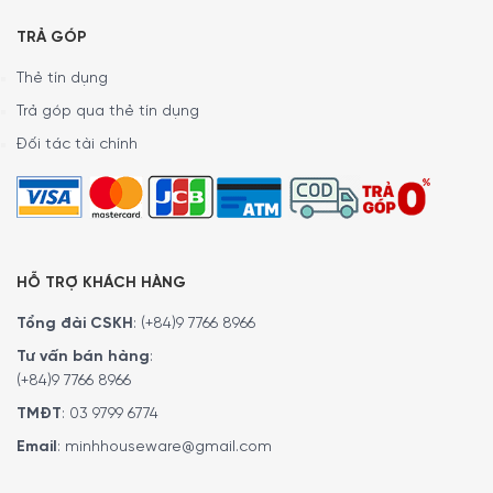
Thông số lắp đặt
TRẢ GÓP
Dưới đây là các thông số lắp đặt của ò nướng kèm vi
sóng Bosch CMG978NB1 Series 8 âm tủ, được nhà sản
Thẻ tín dụng
xuất khuyến nghị nhằm đảm bảo thiết bị hoạt động hiệu
Trả góp qua thẻ tín dụng
quả và bền bỉ trong suốt quá trình sử dụng.
Đối tác tài chính
HỖ TRỢ KHÁCH HÀNG
Tổng đài CSKH
:
(+84)9 7766 8966
Tư vấn bán hàng
:
(+84)9 7766 8966
TMĐT
:
03 9799 6774
Email
:
minhhouseware@gmail.com
Công suất hoạt động