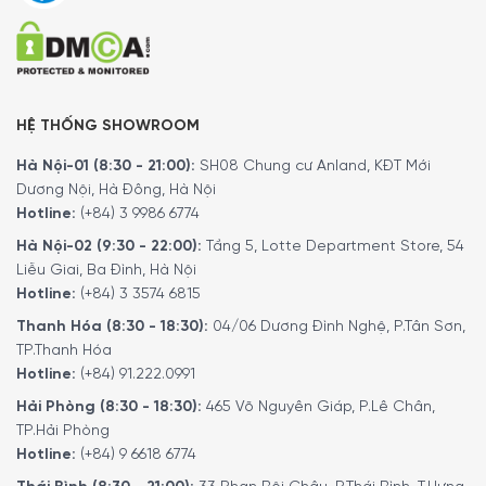
Vận hành cực kỳ yên tĩnh và tiết kiệm năng
HỆ THỐNG SHOWROOM
lượng
Hà Nội-01 (8:30 - 21:00):
SH08 Chung cư Anland, KĐT Mới
Bạn có thể chọn tùy chọn “Cực kỳ yên tĩnh” trong nhiều
Dương Nội, Hà Đông, Hà Nội
chương trình. Sau đó, thiết bị giặt theo nhịp giặt đặc biệt
Hotline:
(+84) 3 9986 6774
yên tĩnh và kích hoạt các chức năng “Giữ xả” và “Không
Hà Nội-02 (9:30 - 22:00):
Tầng 5, Lotte Department Store, 54
vắt”. Khi đó, máy giặt Miele của bạn sẽ hoạt động êm ái
Liễu Giai, Ba Đình, Hà Nội
hơn nữa. Điều này hữu ích nếu bạn giặt qua đêm hoặc để
Hotline:
(+84) 3 3574 6815
máy gần nơi ở. Máy giặt Miele WCG670 WPS TDos được
Thanh Hóa (8:30 - 18:30):
04/06 Dương Đình Nghệ, P.Tân Sơn,
đánh giá là dòng sản phẩm hoạt động thân thiện với môi
TP.Thanh Hóa
trường khi chỉ sử dụng lượng nước và điện ở mức cần
Hotline:
(+84) 91.222.0991
thiết. Sản phẩm được phân loại trong lớp hiệu quả năng
Hải Phòng (8:30 - 18:30):
465 Võ Nguyên Giáp, P.Lê Chân,
lượng cao nhất – mức A.
TP.Hải Phòng
Hotline:
(+84) 9 6618 6774