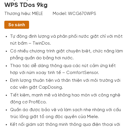
WPS TDos 9kg
Thương hiệu:
MIELE
Model:
WCG670WPS
So sánh
Tự động định lượng và phân phối nước giặt chỉ với một
nút bấm – TwinDos.
Có nhiều chương trình giặt chuyên biệt, chức năng làm
phẳng quần áo bằng hơi nước.
Thao tác dễ dàng thông qua các nút cảm ứng kết
hợp với núm xoay tinh tế –
ComfortSensor
.
Định lượng thuận tiện và thân thiện với môi trường với
các viên giặt CapDosing.
Tiết kiệm, mạnh mẽ và không hao mòn với công nghệ
động cơ ProfiEco.
Quần áo được bảo vệ và làm sạch nhẹ nhàng với cấu
trúc lồng giặt tổ ong độc quyền của Miele.
Kết nối giám sát thông minh thông qua điện thoại với