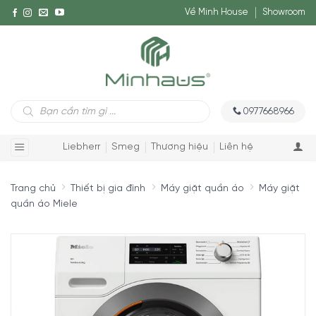
Về Minh House
Showroom
Tìm
0977668966
kiếm
sản
phẩm
Liebherr
Smeg
Thương hiệu
Liên hệ
Trang chủ
Thiết bị gia đình
Máy giặt quần áo
Máy giặt
quần áo Miele