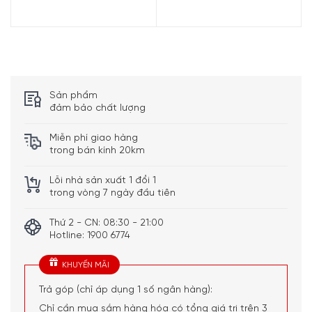
Sản phẩm
đảm bảo chất lượng
Miễn phí giao hàng
trong bán kính 20km
Lỗi nhà sản xuất 1 đổi 1
trong vòng 7 ngày đầu tiên
Thứ 2 - CN: 08:30 - 21:00
Hotline: 1900 6774
KHUYẾN MÃI
Máy giặt Miele WCG670 WPS TDos với các bộ phận được kiểm
nghiệm để đạt được độ bền, ổn định lâu dài
Trả góp (chỉ áp dụng 1 số ngân hàng):
Chỉ cần mua sắm hàng hóa có tổng giá trị trên 3