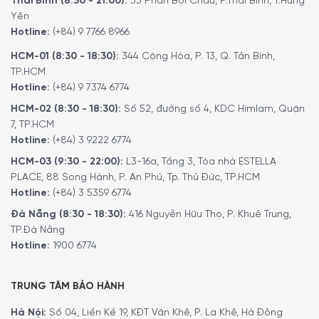
Thái Bình (8:30 - 21:00):
33 Phan Bội Châu, P.Thái Bình, T.Hưng
Yên
Hotline:
(+84) 9 7766 8966
HCM-01 (8:30 - 18:30):
344 Cộng Hòa, P. 13, Q. Tân Bình,
TP.HCM
Hotline:
(+84) 9 7374 6774
HCM-02 (8:30 - 18:30):
Số 52, đường số 4, KDC Himlam, Quận
7, TP.HCM
Hotline:
(+84) 3 9222 6774
HCM-03 (9:30 - 22:00):
L3-16a, Tầng 3, Tòa nhà ESTELLA
PLACE, 88 Song Hành, P. An Phú, Tp. Thủ Đức, TP.HCM
Hotline:
(+84) 3 5359 6774
Đà Nẵng (8:30 - 18:30):
416 Nguyễn Hữu Thọ, P. Khuê Trung,
TP.Đà Nẵng
Hotline:
1900 6774
TRUNG TÂM BẢO HÀNH
Máy giặt Miele WCG670 WPS TDos đạt được mức tiêu thụ năng
lượng ấn tượng mức A
Hà Nội:
Số 04, Liền Kề 19, KĐT Văn Khê, P. La Khê, Hà Đông