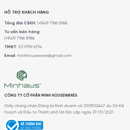
ngữ
Thiết bị của bạn có thể hiển thị hướng dẫn và hiển thị
HỖ TRỢ KHÁCH HÀNG
bằng nhiều ngôn ngữ để bạn có thể hiểu tất cả thông
Tổng đài CSKH
:
(+84)9 7766 8966
tin. Chỉ cần chọn ngôn ngữ mong muốn trong menu ngôn
Tư vấn bán hàng
:
ngữ. Một lá cờ chỉ đường cho bạn. Bằng cách này, bạn có
(+84)9 7766 8966
thể dễ dàng tìm đường đến đó – ngay cả khi ngôn ngữ
được đặt mà bạn không hiểu.
TMĐT
:
03 9799 6774
Email
:
minhhouseware@gmail.com
CÔNG TY CỔ PHẦN MINH HOUSEWARES
Giấy chứng nhận Đăng ký Kinh doanh số 0109512447 do Sở Kế
hoạch và Đầu tư Thành phố Hà Nội cấp ngày 27/01/2021