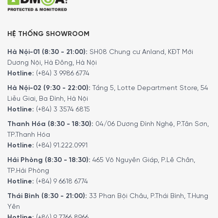
HỆ THỐNG SHOWROOM
Hà Nội-01 (8:30 - 21:00):
SH08 Chung cư Anland, KĐT Mới
Dương Nội, Hà Đông, Hà Nội
Hotline:
(+84) 3 9986 6774
Hà Nội-02 (9:30 - 22:00):
Tầng 5, Lotte Department Store, 54
Liễu Giai, Ba Đình, Hà Nội
Hotline:
(+84) 3 3574 6815
Thanh Hóa (8:30 - 18:30):
04/06 Dương Đình Nghệ, P.Tân Sơn,
TP.Thanh Hóa
Hotline:
(+84) 91.222.0991
Hải Phòng (8:30 - 18:30):
465 Võ Nguyên Giáp, P.Lê Chân,
TP.Hải Phòng
Hotline:
(+84) 9 6618 6774
Thái Bình (8:30 - 21:00):
33 Phan Bội Châu, P.Thái Bình, T.Hưng
Yên
Hotline:
(+84) 9 7766 8966