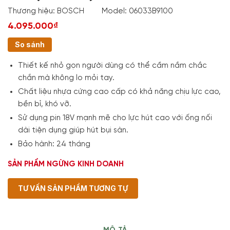
Thương hiệu:
BOSCH
Model:
06033B9100
4.095.000₫
So sánh
Thiết kế nhỏ gọn người dùng có thể cầm nắm chắc
chắn mà không lo mỏi tay.
Chất liệu nhựa cứng cao cấp có khả năng chịu lực cao,
bền bỉ, khó vỡ.
Sử dụng pin 18V mạnh mẽ cho lực hút cao với ống nối
dài tiện dụng giúp hút bụi sàn.
Bảo hành: 24 tháng
SẢN PHẨM NGỪNG KINH DOANH
TƯ VẤN SẢN PHẨM TƯƠNG TỰ