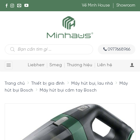
Về Minh House
Showroom
Tìm
0977668966
kiếm
sản
phẩm
Liebherr
Smeg
Thương hiệu
Liên hệ
Trang chủ
Thiết bị gia đình
Máy hút bụi, lau nhà
Máy
hút bụi Bosch
Máy hút bụi cầm tay Bosch