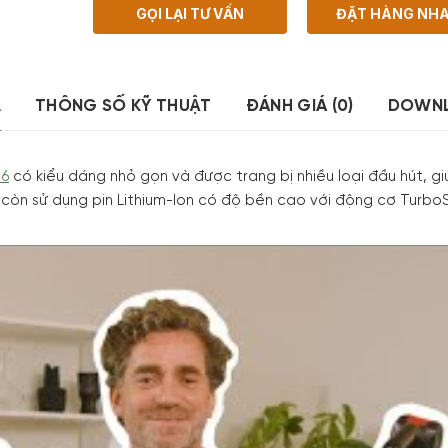
GỌI LẠI TƯ VẤN
ĐẶT HÀNG NH
Ả
THÔNG SỐ KỸ THUẬT
ĐÁNH GIÁ (0)
DOWN
 6
có kiểu dáng nhỏ gọn và được trang bị nhiều loại đầu hút, gi
m còn sử dụng pin Lithium-Ion có độ bền cao với động cơ Turbo