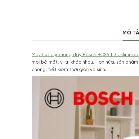
MÔ T
Máy hút bụi không dây Bosch BCS61113 Unlimited
mọi bề mặt, vị trí khác nhau. Hơn nữa, sản phẩ
chóng, tiết kiệm thời gian vệ sinh.