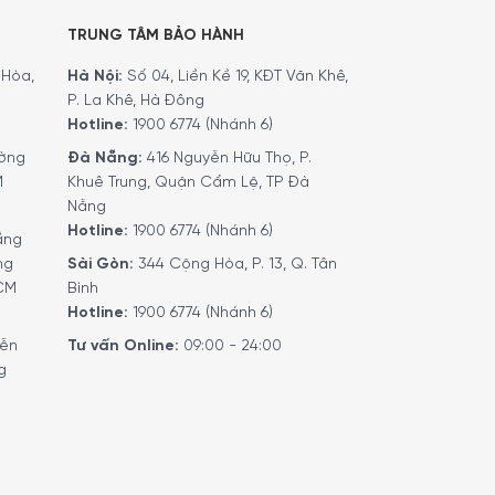
TRUNG TÂM BẢO HÀNH
Hòa,
Hà Nội:
Số 04, Liền Kề 19, KĐT Văn Khê,
P. La Khê, Hà Đông
Hotline:
1900 6774 (Nhánh 6)
ờng
Đà Nẵng:
416 Nguyễn Hữu Thọ, P.
M
Khuê Trung, Quận Cẩm Lệ, TP Đà
Nẵng
Hotline:
1900 6774 (Nhánh 6)
ầng
ng
Sài Gòn:
344 Cộng Hòa, P. 13, Q. Tân
HCM
Bình
Hotline:
1900 6774 (Nhánh 6)
yễn
Tư vấn Online:
09:00 - 24:00
g