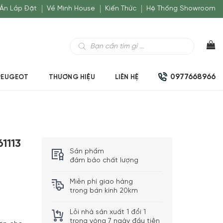
Án Lắp Đặt
Về Minh House
Kiến Thức
Hệ Thống Showroom
Tìm
kiếm
sản
phẩm
0977668966
PEUGEOT
THƯƠNG HIỆU
LIÊN HỆ
1113
Sản phẩm
đảm bảo chất lượng
Miễn phí giao hàng
trong bán kính 20km
Lỗi nhà sản xuất 1 đổi 1
trong vòng 7 ngày đầu tiên