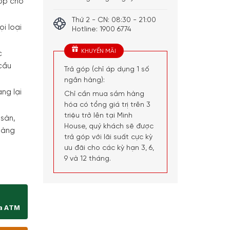
hợp cho
Thứ 2 - CN: 08:30 - 21:00
i loại
Hotline: 1900 6774
KHUYẾN MÃI
c
cầu
Trả góp (chỉ áp dụng 1 số
ngân hàng):
ng lại
Chỉ cần mua sắm hàng
hóa có tổng giá trị trên 3
triệu trở lên tại Minh
 sàn,
House, quý khách sẽ được
dàng
trả góp với lãi suất cực kỳ
ưu đãi cho các kỳ hạn 3, 6,
9 và 12 tháng.
nlimited 6 số lượng
ịa ATM