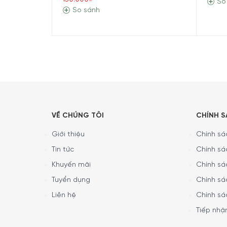
So
– Đầu hút khe
So sánh
Các loại đầu hút
– Đầu hút thảm
– Đầu hút sàn
Tiện ích
Hộp đựng bụi dễ dà
Tổng quan sản phẩm
Máy hút bụi Bosch BCS61113 Unlimited 6 được
sản
Series 6 đã trải qua hàng trăm giờ thử nghiệm t
nhiều ưu điểm nổi bật.
VỀ CHÚNG TÔI
CHÍNH 
Sản phẩm có kiểu
thiết kế cầm tay nhỏ gọn, sử
Giới thiệu
Chính sác
để
thuận tiện cho việc di chuyển và sử dụng
m
Tin tức
Chính sá
Bảng điều khiển của máy hút bụi Bosch BCS6111
Khuyến mãi
Chính sá
Tuyển dụng
Chính sá
Liên hệ
Chính sá
Tiếp nhận