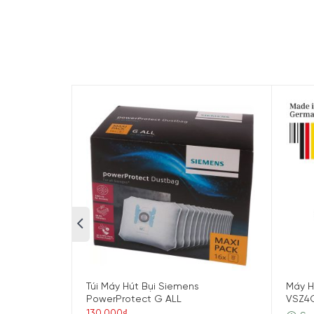
Nội dung chính
Thông số kỹ thuật và tổng qu
Thông số kỹ thuật
Thương hiệu
Bosch
Model
BCS61113
Sản xuất tại
Đức
– Máy hút bụi khô
Loại sản phẩm
– Máy hút bụi cầm
– Máy hút bụi cho 
Thời lượng pin
Sạc 4 giờ – Dùng 
Công suất hút
Hãng không công 
Độ ồn
85 dB
Túi Máy Hút Bụi Siemens
Máy H
PowerProtect G ALL
VSZ4
Bộ lọc
Hãng không công 
130.000₫