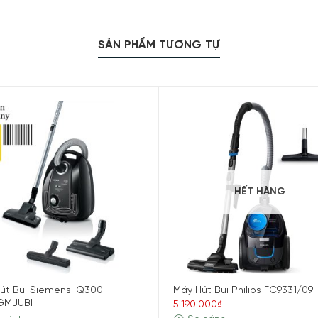
SẢN PHẨM TƯƠNG TỰ
an máy hút bụi không dây Bosch BCS611
ng dây
HẾT HÀNG
 tay
xe hơi
30 phút
bố
út Bụi Siemens iQ300
Máy Hút Bụi Philips FC9331/09
GMJUBI
5.190.000₫
bố