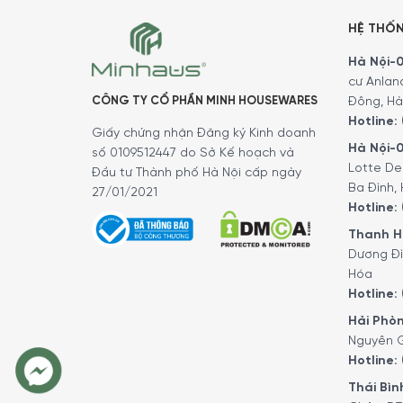
HỆ THỐ
Hà Nội-01
cư Anlan
CÔNG TY CỔ PHẦN MINH HOUSEWARES
Đông, Hà
Hotline:
Giấy chứng nhận Đăng ký Kinh doanh
Hà Nội-0
số 0109512447 do Sở Kế hoạch và
Lotte De
Đầu tư Thành phố Hà Nội cấp ngày
Ba Đình, 
27/01/2021
Hotline:
Thanh Hó
Dương Đì
Hóa
Hotline:
Hải Phòn
Nguyên G
Hotline:
Thái Bình