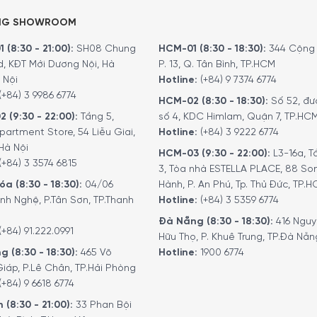
NG SHOWROOM
 (8:30 - 21:00):
SH08 Chung
HCM-01 (8:30 - 18:30):
344 Cộng 
d, KĐT Mới Dương Nội, Hà
P. 13, Q. Tân Bình, TP.HCM
 Nội
Hotline:
(+84) 9 7374 6774
(+84) 3 9986 6774
HCM-02 (8:30 - 18:30):
Số 52, đư
2 (9:30 - 22:00):
Tầng 5,
số 4, KDC Himlam, Quận 7, TP.HC
partment Store, 54 Liễu Giai,
Hotline:
(+84) 3 9222 6774
Hà Nội
HCM-03 (9:30 - 22:00):
L3-16a, T
(+84) 3 3574 6815
3, Tòa nhà ESTELLA PLACE, 88 So
a (8:30 - 18:30):
04/06
Hành, P. An Phú, Tp. Thủ Đức, TP.
nh Nghệ, P.Tân Sơn, TP.Thanh
Hotline:
(+84) 3 5359 6774
Đà Nẵng (8:30 - 18:30):
416 Ngu
(+84) 91.222.0991
Hữu Thọ, P. Khuê Trung, TP.Đà Nẵn
g (8:30 - 18:30):
465 Võ
Hotline:
1900 6774
iáp, P.Lê Chân, TP.Hải Phòng
(+84) 9 6618 6774
 (8:30 - 21:00):
33 Phan Bội