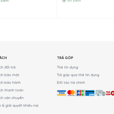
So sánh
 sánh
ng tháo rời và vệ sinh
 xuất và phát triển tại Đức
với
hơn 80 năm kinh nghiệm
từ t
rong giai đoạn phát triển sản phẩm, nhờ đó mang lại sự trải ng
SÁCH
TRẢ GÓP
 dụng pin sạc
với khối lượng chỉ
khoảng 2,4 kg
. Người dùng có
h đổi trả
Thẻ tín dụng
áy hút bụi
linh hoạt ở nhiều vị trí, không gian khác nhau
như tr
ch bảo mật
Trả góp qua thẻ tín dụng
3 được
thiết kế đơn giản
với kiểu nút nhấn, có
2 cấp độ hút
.
ch bảo hành
Đối tác tài chính
ch thanh toán
ch vận chuyển
 & giải quyết khiếu nại