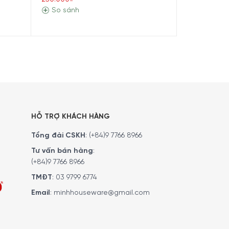
So sánh
So sánh
ập đoàn Bosch. Máy hút bụi dòng Unlimited
hiệm vượt trội cho người tiêu dùng nhờ sở hữu
HỖ TRỢ KHÁCH HÀNG
 thể
lắp các đầu hút và thay đổi chiều dài ống
,
Tổng đài CSKH
:
(+84)9 7766 8966
ên trần nhà, kệ tủ và trên xe hơi.
Tư vấn bán hàng
:
(+84)9 7766 8966
TMĐT
:
03 9799 6774
Email
:
minhhouseware@gmail.com