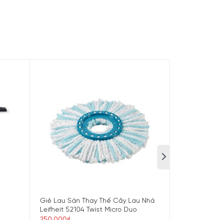
13 Unlimited 6
Giẻ Lau Sàn Thay Thế Cây Lau Nhà
Máy Hút Bụi
Leifheit 52104 Twist Micro Duo
VSP3SIL66M
250.000₫