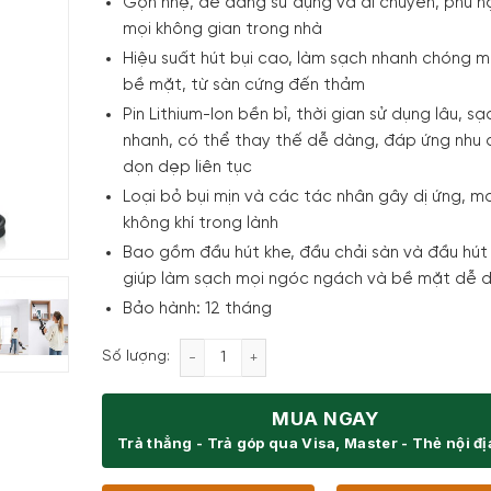
Gọn nhẹ, dễ dàng sử dụng và di chuyển, phù 
mọi không gian trong nhà
Hiệu suất hút bụi cao, làm sạch nhanh chóng mọ
bề mặt, từ sàn cứng đến thảm
Pin Lithium-Ion bền bỉ, thời gian sử dụng lâu, sạ
nhanh, có thể thay thế dễ dàng, đáp ứng nhu 
dọn dẹp liên tục
Loại bỏ bụi mịn và các tác nhân gây dị ứng, ma
không khí trong lành
Bao gồm đầu hút khe, đầu chải sàn và đầu hút
giúp làm sạch mọi ngóc ngách và bề mặt dễ 
Bảo hành: 12 tháng
Máy hút bụi không dây Bosch BCS61113 U
Số lượng:
MUA NGAY
Trả thẳng - Trả góp qua Visa, Master - Thẻ nội đ