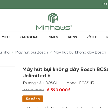
Dự 
MIELE
GAGGENAU
SMEG
RIESS
RÖSLE
au nhà
Máy hút bụi Bosch
Máy hút bụi không dây Bosch
Máy hút bụi không dây Bosch BCS6
Unlimited 6
Thương hiệu:
BOSCH
Model:
BCS61113
6.590.000₫
9.490.000₫
So sánh