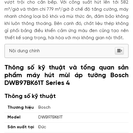
vượt trội cho căn bếp. Với công suất hút lên tới 582
m³/giờ và thậm chí 779 m³/giờ ở chế độ tăng cường, máy
nhanh chóng loại bỏ khói và mùi thức ăn, đảm bảo không
khí luôn thông thoáng. Bên cạnh đó, chất liệu thép không
gỉ phối bảng điều khiển cảm ứng màu đen cũng tạo nên
thiết kế sang trọng, hài hòa với mọi không gian nội thất.
Nội dung chính
Thông số kỹ thuật và tổng quan sản
phẩm máy hút mùi áp tường Bosch
DWB97BK61T Series 4
Thông số kỹ thuật
Thương hiệu
Bosch
Model
DWB97BK61T
Sản xuất tại
Đức