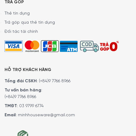
TRẢ GÓP
Thẻ tín dụng
Trả góp qua thẻ tín dụng
Đối tác tài chính
HỖ TRỢ KHÁCH HÀNG
Tổng đài CSKH
:
(+84)9 7766 8966
Tư vấn bán hàng
:
Kích thước lắp đặt Máy hút mùi áp tường Bosch DWB97BK61T
Series 4
(+84)9 7766 8966
TMĐT
:
03 9799 6774
Công suất hoạt động
Email
:
minhhouseware@gmail.com
Máy hút mùi Bosch DWB97BK61T Series 4 sở hữu công suất
tối đa
281 W
, công suất hút mùi ở chế độ hút thải ra