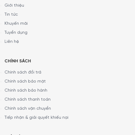
Giới thiệu
Tin tức
Khuyến mãi
Tuyển dụng
Liên hệ
CHÍNH SÁCH
Chính sách đổi trả
Chính sách bảo mật
Tổng quan thiết kế Máy hút mùi áp tường Bosch DWB97BK61T
Chính sách bảo hành
Series 4
Chính sách thanh toán
Chính sách vận chuyển
Thông số lắp đặt
Tiếp nhận & giải quyết khiếu nại
Mời quý khách tham khảo kích thước lắp đặt máy hút mùi
áp tường Bosch DWB97BK61T Series 4 dưới đây để chuẩn
bị không gian phù hợp.