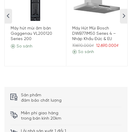
suất hút mùi (tự động về mức 3 sau ~8
phút)
2 đèn LED chiếu sáng rõ ràng và tiết kiệm
Tiện ích
năng lượng
Trang bị 3 bộ lọc tách dầu/mỡ, an toàn
Máy hút mùi âm bàn
Máy Hút Mùi Bosch
với máy rửa bát
Gaggenau VL200120
DWB77IM50 Series 4 –
Series 200
Nhập Khẩu Đức & EU
Kích thước –
Cao 55-83 cm x Rộng 89,8 cm x Sâu 50 cm
19.690.000₫
12.690.000₫
So sánh
Khối lượng
– Nặng 16,4 kg
So sánh
Sản phẩm
đảm bảo chất lượng
Miễn phí giao hàng
trong bán kính 20km
Lỗi nhà sản xuất 1 đổi 1