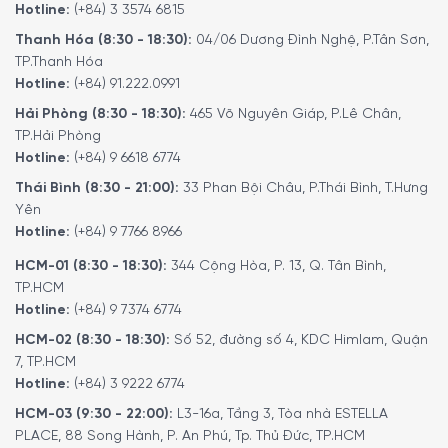
Hotline:
(+84) 3 3574 6815
Thanh Hóa (8:30 - 18:30):
04/06 Dương Đình Nghệ, P.Tân Sơn,
TP.Thanh Hóa
Hotline:
(+84) 91.222.0991
Hải Phòng (8:30 - 18:30):
465 Võ Nguyên Giáp, P.Lê Chân,
TP.Hải Phòng
Hotline:
(+84) 9 6618 6774
Thái Bình (8:30 - 21:00):
33 Phan Bội Châu, P.Thái Bình, T.Hưng
Máy hút mùi áp tường Bosch DWB97BK61T Series 4 sở hữu công
Yên
suất mạnh mẽ
Hotline:
(+84) 9 7766 8966
HCM-01 (8:30 - 18:30):
344 Cộng Hòa, P. 13, Q. Tân Bình,
Các tính năng nổi bật của máy hút mùi
TP.HCM
áp tường Bosch DWB97BK61T Series 4
Hotline:
(+84) 9 7374 6774
HCM-02 (8:30 - 18:30):
Số 52, đường số 4, KDC Himlam, Quận
Các kiểu lắp đặt máy hút mùi
7, TP.HCM
Hotline:
(+84) 3 9222 6774
Khi sở hữu một thiết bị hút mùi cao cấp như Bosch
HCM-03 (9:30 - 22:00):
L3-16a, Tầng 3, Tòa nhà ESTELLA
DWB97BK61T Series 4, người dùng hoàn toàn có thể lựa
PLACE, 88 Song Hành, P. An Phú, Tp. Thủ Đức, TP.HCM
chọn kiểu lắp đặt tương ứng với 1 trong 2 chế độ hút mùi