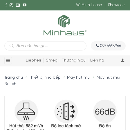
Về Minh House
Showroom
Tìm
0977668966
kiếm
sản
phẩm
Liebherr
Smeg
Thương hiệu
Liên hệ
Trang chủ
Thiết bị nhà bếp
Máy hút mùi
Máy hút mùi
Bosch