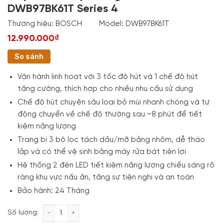
DWB97BK61T Series 4
Thương hiệu:
BOSCH
Model:
DWB97BK61T
12.990.000₫
So sánh
Vận hành linh hoạt với 3 tốc độ hút và 1 chế độ hút
tăng cường, thích hợp cho nhiều nhu cầu sử dụng
Chế độ hút chuyên sâu loại bỏ mùi nhanh chóng và tự
động chuyển về chế độ thường sau ~8 phút để tiết
kiệm năng lượng
Trang bị 3 bộ lọc tách dầu/mỡ bằng nhôm, dễ tháo
lắp và có thể vệ sinh bằng máy rửa bát tiện lợi
Hệ thống 2 đèn LED tiết kiệm năng lượng chiếu sáng rõ
ràng khu vực nấu ăn, tăng sự tiện nghi và an toàn
Bảo hành: 24 Tháng
Máy hút mùi áp tường Bosch DWB97BK61T Series 4 
Số lượng: