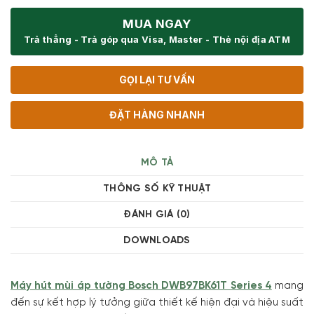
MUA NGAY
Trả thẳng - Trả góp qua Visa, Master - Thẻ nội địa ATM
GỌI LẠI TƯ VẤN
ĐẶT HÀNG NHANH
MÔ TẢ
THÔNG SỐ KỸ THUẬT
ĐÁNH GIÁ (0)
DOWNLOADS
Máy hút mùi áp tường Bosch DWB97BK61T Series 4
mang
đến sự kết hợp lý tưởng giữa thiết kế hiện đại và hiệu suất